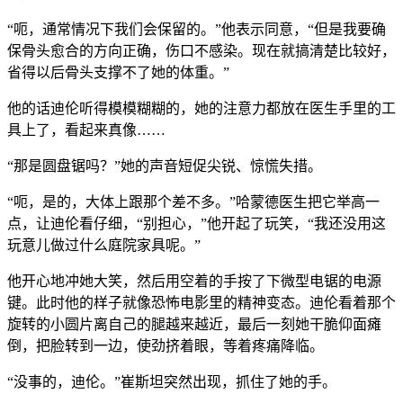
“呃，通常情况下我们会保留的。”他表示同意，“但是我要确
保骨头愈合的方向正确，伤口不感染。现在就搞清楚比较好，
省得以后骨头支撑不了她的体重。”
他的话迪伦听得模模糊糊的，她的注意力都放在医生手里的工
具上了，看起来真像……
“那是圆盘锯吗？”她的声音短促尖锐、惊慌失措。
“呃，是的，大体上跟那个差不多。”哈蒙德医生把它举高一
点，让迪伦看仔细，“别担心，”他开起了玩笑，“我还没用这
玩意儿做过什么庭院家具呢。”
他开心地冲她大笑，然后用空着的手按了下微型电锯的电源
键。此时他的样子就像恐怖电影里的精神变态。迪伦看着那个
旋转的小圆片离自己的腿越来越近，最后一刻她干脆仰面瘫
倒，把脸转到一边，使劲挤着眼，等着疼痛降临。
“没事的，迪伦。”崔斯坦突然出现，抓住了她的手。