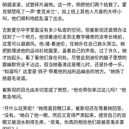
硝烟滚滚，试管碎片遍地。这一炸，倒把他们两个给救了。蒙
克顿怒吼了一声“麦克米兰”，加上班上其他人亢奋的大呼小
叫，他们顺利地趁乱溜了出去。
吉斯夏尔中学里面没有多少私密的空间，但崔斯坦还是想办法
找到了一个地方。他领着迪伦走到主教学楼旁的凉亭长椅前，
这里可以避避风。他-搂-着迪伦，任她扑在自己肩头哭泣。她
把脸埋进他的运动衫校服里，盖着自己的声音。过了许久，她
才抬起头，看了看他们身在何处。尽管此刻迪伦的脑子里想的
跟幽默完全不沾边，但当她看清这是哪儿时，还是扑哧一乐，
“知道吗？这里是‘鸽子’带着他的战利品幽会的地方。”她扬了
扬眉毛说道。
崔斯坦的目光由关切变成了愤怒，“他也带你来过这儿吗？”他
焦急地问。
“开什么玩笑呢？”她简直目瞪口呆，崔斯坦还在等着她回答，
“没有。”她白了他一眼，然后又变得严肃起来，感觉自己的双
眼又被泪水刺得生疼，“恶鬼，你真的相信他们是被恶鬼杀害