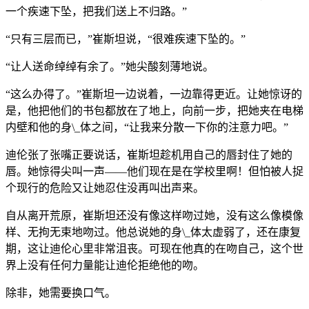
一个疾速下坠，把我们送上不归路。”
“只有三层而已，”崔斯坦说，“很难疾速下坠的。”
“让人送命绰绰有余了。”她尖酸刻薄地说。
“这么办得了。”崔斯坦一边说着，一边靠得更近。让她惊讶的
是，他把他们的书包都放在了地上，向前一步，把她夹在电梯
内壁和他的身\_体之间，“让我来分散一下你的注意力吧。”
迪伦张了张嘴正要说话，崔斯坦趁机用自己的唇封住了她的
唇。她惊得尖叫一声——他们现在是在学校里啊！但怕被人捉
个现行的危险又让她忍住没再叫出声来。
自从离开荒原，崔斯坦还没有像这样吻过她，没有这么像模像
样、无拘无束地吻过。他总说她的身\_体太虚弱了，还在康复
期，这让迪伦心里非常沮丧。可现在他真的在吻自己，这个世
界上没有任何力量能让迪伦拒绝他的吻。
除非，她需要换口气。