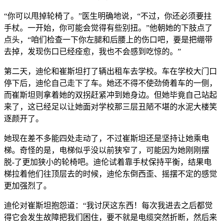
“你可以甩掉轮椅了。”医生明确地说，“不过，你还必须要拄
手杖。一开始，你可能会觉得有些别扭。”他朝她的下肢点了
点头，“咱们检查一下你左腿和后腰上的伤口吧，要是把绷带
去掉，发现伤口已经痊愈，我也不会感到吃惊的。”
第二天，迪伦和崔斯坦打了辆出租车去学校。车在学校大门口
停下后，迪伦自己走下了车。她还不得不使劲倚着车的一侧，
而崔斯坦则拿着她的双拐赶紧冲到她身边。但她毕竟自己站起
来了，这已经足以让她面对学校那三层丑陋不堪的水泥大楼笑
逐颜开了。
她现在差不多能四处走动了，不过崔斯坦还是坚持让她乘电
梯。奇怪的是，电梯似乎没以前狭窄了，可能因为她刚刚摆
脱-了更加狭小的轮椅吧。迪伦试着靠手杖保持平衡，结果电
梯拉着他们往顶层去的时候，迪伦东倒西歪、摇摆不定的感觉
更加强烈了。
迪伦对崔斯坦抱怨道：“我讨厌这东西！每次我进去之后都觉
得它会发生故障把我们困住，要不就是电缆突然折断，然后来