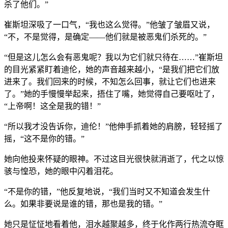
杀了他们。”
崔斯坦深吸了一口气，“我也这么觉得。”他皱了皱眉又说，
“不，不是觉得，是确定——他们就是被恶鬼们杀死的。”
“但是这儿怎么会有恶鬼呢？我以为它们就只待在……”崔斯坦
的目光紧紧盯着迪伦，她的声音越来越小，“是我们把它们放
进来了。我们回来的时候，不知怎么回事，就让它们也进来
了。”她的手慢慢举起来，捂住了嘴，她觉得自己要呕吐了，
“上帝啊！这全是我的错！”
“所以我才没告诉你，迪伦！”他伸手抓着她的肩膀，轻轻摇了
摇，“这不是你的错。”
她向他投来怀疑的眼神。不过这目光很快就消逝了，代之以惊
骇与惶恐，她的眼中闪着泪花。
“不是你的错，”他反复地说，“我们当时又不知道会发生什
么。如果非要说是谁的错，那也是我的错。”
她只是怔怔地看着他，泪水越聚越多，终于化作两行热流夺眶