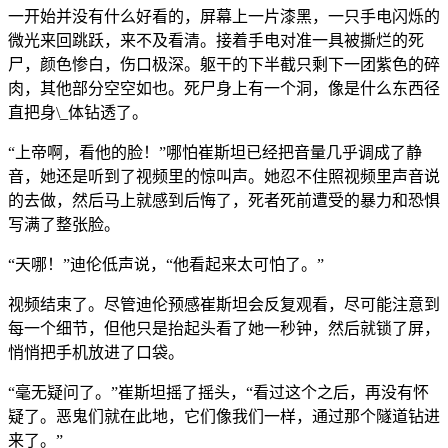
一开始并没有什么好看的，屏幕上一片漆黑，一只手电闪烁的
微光来回跳跃，来不及看清。接着手电对准一具被撕烂的死
尸，颜色惨白，伤口极深。躯干的下半截只剩下一团紫色的碎
肉，其他部分空空如也。死尸身上有一个洞，像是什么东西径
直把身\_体钻透了。
“上帝啊，看他的脸！”哪怕崔斯坦已经把音量几乎调成了静
音，她还是听到了视频里的惊叫声。她忍不住照视频里声音说
的去做，然后马上就感到后悔了，死者死前遭受的暴力和恐惧
写满了整张脸。
“天哪！”迪伦低声说，“他看起来太可怕了。”
视频结束了。尽管迪伦预感崔斯坦会反复观看，尽可能注意到
每一个细节，但他只是抬起头看了她一秒钟，然后就锁了屏，
悄悄把手机放进了口袋。
“毫无疑问了。”崔斯坦摇了摇头，“看过这个之后，再没有怀
疑了。恶鬼们就在此地，它们像我们一样，通过那个隧道钻进
来了。”