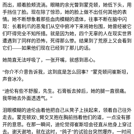
而出，顺着脸颊流淌。眼睛的余光瞥到蒙克顿，她低下头，用
手挡住了脸。现在除了惊恐，她的脸上做不出任何其他的表
情。她不断想象着那些血肉模糊的遗体，往事不断在脑中闪
现：长着利爪的恶鬼们从空中俯冲下来将她包围，她曾经被它
们吓得完全不知所措。就是因为她，四个无辜的人在现实世界
遭遇到了同样的恐怖，死得那么惨。结果到了荒原上又会看到
它们——如果他们现在已经到了那儿的话。
她简直无法呼吸了，一张开嘴，就感到恶心。
“你介不介意告诉我，这到底是怎么回事？”蒙克顿问崔斯坦，
声音冰冷。
“迪伦有些不舒服，先生。石膏板去掉后，她的腿一直很痛。
我带她去外面透透气。”
泪眼模糊的迪伦由着他把自己从凳子上扶起来，领着自己往外
走去。蒙克顿双\_臂交叉抱在胸前挡着他们的道，一点没有挪
开的意思。在那一瞬间，迪伦觉得崔斯坦会径直从他身上穿过
去。谢天谢地，就在这时，“鸽子”的试验台突然爆炸，一时间