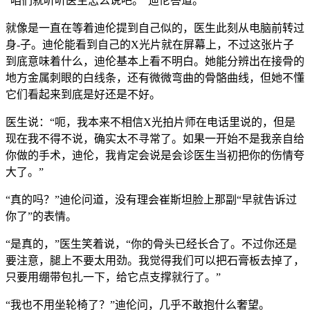
“咱们就听听医生怎么说吧。”迪伦答道。
就像是一直在等着迪伦提到自己似的，医生此刻从电脑前转过
身-子。迪伦能看到自己的X光片就在屏幕上，不过这张片子
到底意味着什么，迪伦基本上看不明白。她能分辨出在接骨的
地方金属刺眼的白线条，还有微微弯曲的骨骼曲线，但她不懂
它们看起来到底是好还是不好。
医生说：“呃，我本来不相信X光拍片师在电话里说的，但是
现在我不得不说，确实太不寻常了。如果一开始不是我亲自给
你做的手术，迪伦，我肯定会说是会诊医生当初把你的伤情夸
大了。”
“真的吗？”迪伦问道，没有理会崔斯坦脸上那副“早就告诉过
你了”的表情。
“是真的，”医生笑着说，“你的骨头已经长合了。不过你还是
要注意，腿上不要太用劲。我觉得我们可以把石膏板去掉了，
只要用绷带包扎一下，给它点支撑就行了。”
“我也不用坐轮椅了？”迪伦问，几乎不敢抱什么奢望。