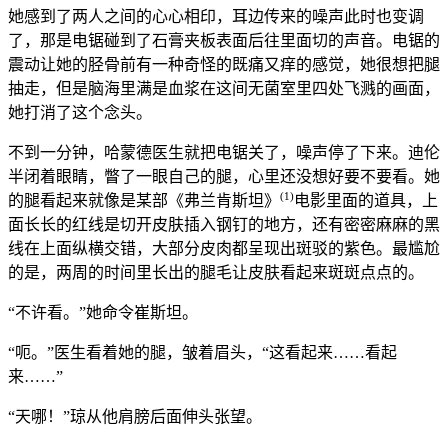
她感到了两人之间的心心相印，耳边传来的噪声此时也变调
了，那是电锯碰到了石膏夹板表面后往里面切的声音。电锯的
震动让她的胫骨前有一种奇怪的既痛又痒的感觉，她很想把腿
抽走，但是脑海里满是血浆在这间无菌室里四处飞溅的画面，
她打消了这个念头。
不到一分钟，哈蒙德医生就把电锯关了，噪声停了下来。迪伦
半闭着眼睛，瞥了一眼自己的腿，心里还没想好要不要看。她
(1)
的腿看起来就像是某部《弗兰肯斯坦》
电影里面的道具，上
面长长的红线是切开皮肤插入钢钉的地方，还有密密麻麻的黑
线在上面纵横交错，大部分皮肉都呈现出斑驳的紫色。最尴尬
的是，两周的时间里长出的腿毛让皮肤看起来斑斑点点的。
“不许看。”她命令崔斯坦。
“呃。”医生看着她的腿，皱着眉头，“这看起来……看起
来……”
“天哪！”琼从他肩膀后面伸头张望。