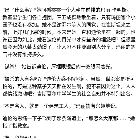
“出了什么事？”她问孤零零一个人坐在前排的玛丽·卡明斯。
教室里学生们各自抱团，三五成群地散坐着，只有玛丽哪个小
圈子也没有参加。她不是谢莉尔等人的同党，在崔斯坦来之
前，上好几门课的时候，本来是她一直和迪伦坐在一起的。也
许正因为如此，她看迪伦的目光中才有些许的埋怨吧？但很显
然今天的八卦太劲爆了，让人忍不住要跟别人分享，玛丽的怨
气并没有维持多久。
“谋杀！”她告诉迪伦，厚框眼镜后的一双眼闪着光。
“被杀的人有名吗？”迪伦大惑不解地问。当然，谋杀案是挺可
怕的，可是这种案子天天都在发生啊，犯不着因为这个，人人
都情绪激动吧？吉斯夏尔中学学生的社会良知并不特别出名。
“不是名人，就是一个建筑工人。”玛丽饶有兴趣地说。
迪伦的思绪一下子飞到了那条隧道上，“那怎么大家都……”她
指了指教室。