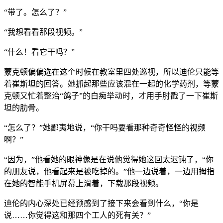
“带了。怎么了？”
“我想看看那段视频。”
“什么！看它干吗？”
蒙克顿偏偏选在这个时候在教室里四处巡视，所以迪伦只能等
着崔斯坦的回答。她抓起那些应该混在一起的化学药剂，等蒙
克顿又忙着整治“鸽子”的白痴举动时，才用手肘戳了一下崔斯
坦的肋骨。
“怎么了？”她鄙夷地说，“你干吗要看那种奇奇怪怪的视频
啊？”
“因为，”他看她的眼神像是在说他觉得她这回太迟钝了，“你
的朋友说，他看起来是被吃掉的。”他一边说着，一边用拇指
在她的智能手机屏幕上滑着，下载那段视频。
迪伦的内心深处已经预感到了接下来会看到什么，“你是
说……你觉得这和那四个工人的死有关？”