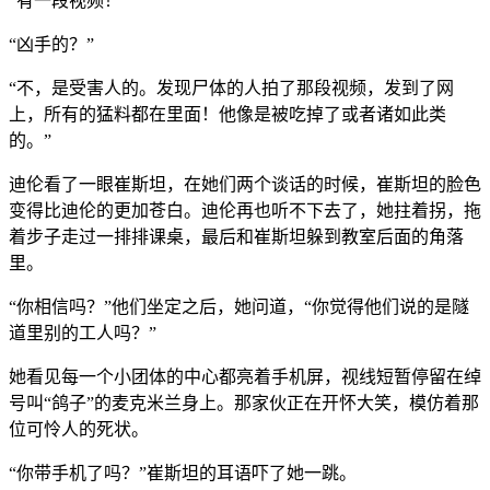
“有一段视频！”
“凶手的？”
“不，是受害人的。发现尸体的人拍了那段视频，发到了网
上，所有的猛料都在里面！他像是被吃掉了或者诸如此类
的。”
迪伦看了一眼崔斯坦，在她们两个谈话的时候，崔斯坦的脸色
变得比迪伦的更加苍白。迪伦再也听不下去了，她拄着拐，拖
着步子走过一排排课桌，最后和崔斯坦躲到教室后面的角落
里。
“你相信吗？”他们坐定之后，她问道，“你觉得他们说的是隧
道里别的工人吗？”
她看见每一个小团体的中心都亮着手机屏，视线短暂停留在绰
号叫“鸽子”的麦克米兰身上。那家伙正在开怀大笑，模仿着那
位可怜人的死状。
“你带手机了吗？”崔斯坦的耳语吓了她一跳。