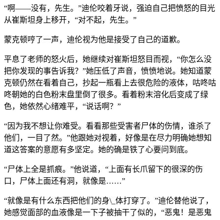
“啊——没有，先生。”迪伦咬着牙说，强迫自己把愤怒的目光
从崔斯坦身上移开，“对不起，先生。”
蒙克顿哼了一声，迪伦视为他是接受了自己的道歉。
平息了老师的怒火后，她继续对崔斯坦怒目而视，“你怎么没
把你发现的事告诉我？”她压低了声音，愤愤地说。她知道蒙
克顿仍然在看着自己，抄起一瓶看上去很危险的液体，咕咚咕
咚朝她的白色粉末盘里倒了很多。看着粉末溶化后变成了绿
色，她依然心绪难平，“说话啊？”
“因为我不想让你难受。看看那些受害者尸体的伤情，谁杀了
他们，一目了然。”他跟她对视着，好像是在尽力明确她想知
道这答案的意愿有多坚定。她的确是铁了心要问到底。
“尸体上全是抓痕。”他说道，“上面有长爪留下的很深的伤
口，尸体上面还有洞，就像是……”
“就像是有什么东西把他们的身\_体打穿了。”迪伦替他说了，
她感觉面部的血液像是一下子被抽干了似的，“恶鬼！是恶鬼