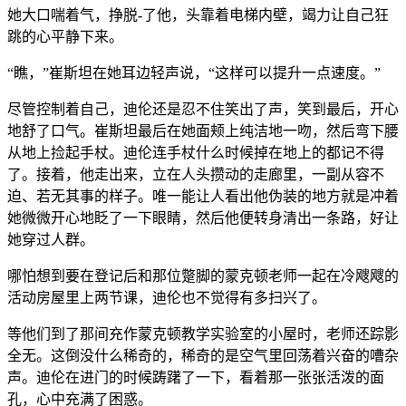
她大口喘着气，挣脱-了他，头靠着电梯内壁，竭力让自己狂
跳的心平静下来。
“瞧，”崔斯坦在她耳边轻声说，“这样可以提升一点速度。”
尽管控制着自己，迪伦还是忍不住笑出了声，笑到最后，开心
地舒了口气。崔斯坦最后在她面颊上纯洁地一吻，然后弯下腰
从地上捡起手杖。迪伦连手杖什么时候掉在地上的都记不得
了。接着，他走出来，立在人头攒动的走廊里，一副从容不
迫、若无其事的样子。唯一能让人看出他伪装的地方就是冲着
她微微开心地眨了一下眼睛，然后他便转身清出一条路，好让
她穿过人群。
哪怕想到要在登记后和那位蹩脚的蒙克顿老师一起在冷飕飕的
活动房屋里上两节课，迪伦也不觉得有多扫兴了。
等他们到了那间充作蒙克顿教学实验室的小屋时，老师还踪影
全无。这倒没什么稀奇的，稀奇的是空气里回荡着兴奋的嘈杂
声。迪伦在进门的时候踌躇了一下，看着那一张张活泼的面
孔，心中充满了困惑。