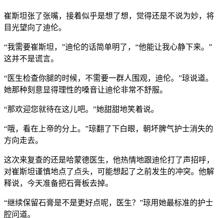
崔斯坦张了张嘴，接着似乎是想了想，觉得还是不说为妙，将
目光望向了迪伦。
“我需要崔斯坦，”迪伦的话简单明了，“他能让我心静下来。”
这并不是谎言。
“医生检查你腿的时候，不需要一群人围观，迪伦。”琼说道。
她那种刻意显得理性的嗓音让迪伦非常不舒服。
“那欢迎您就待在这儿吧。”她甜甜地笑着说。
“哦，看在上帝的分上。”琼翻了下白眼，朝坏脾气护士消失的
方向走去。
这次来复查的还是哈蒙德医生，他热情地跟迪伦打了声招呼，
对崔斯坦谨慎地点了点头，可能想起了之前发生的冲突。他解
释说，今天准备把石膏板去掉。
“继续保留石膏是不是更好点呢，医生？”琼用她最标准的护士
腔问道。