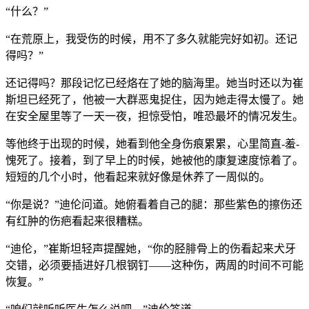
“什么？”
“在荒原上，我受伤的时候，用不了多久就能完好如初。还记
得吗？”
还记得吗？那段记忆已经烙在了她的脑海里。她当时还以为崔
斯坦已经死了，他被一大群恶鬼捉住，因为她走得太慢了。她
在安全屋里等了一天一夜，担惊受怕，唯恐最坏的情况发生。
等他终于出现的时候，她看到他全身伤痕累累，心里简直-羞-
愧死了。接着，到了早上的时候，她被他的康复速度惊着了。
短短的几个小时，他看起来就好像是休养了一周似的。
“你是说？”迪伦问道。她俯看着自己的腿：那些紫色的擦伤还
有红肿的伤疤看起来很糟糕。
“迪伦，”崔斯坦轻声提醒她，“你的胫腓骨上的伤看起来犬牙
交错，必须要插进好几根钢钉——这种伤，两周的时间不可能
恢复。”