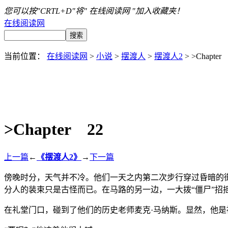
您可以按"CRTL+D"将" 在线阅读网 "加入收藏夹！
在线阅读网
当前位置：
在线阅读网
>
小说
>
摆渡人
>
摆渡人2
> >Chapter
>Chapter 22
上一篇
←
《摆渡人2》
→
下一篇
傍晚时分，天气并不冷。他们一天之内第二次步行穿过昏暗的
分人的装束只是古怪而已。在马路的另一边，一大拨“僵尸”招
在礼堂门口，碰到了他们的历史老师麦克·马纳斯。显然，他