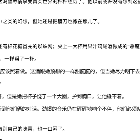
太渴望尽情享受真实世界的种种经历了。他以前或许没有想到这
尔之类的幻想，但她还是把镰刀也撇在那儿了。
还有棉花糖冒充的蜘蛛网；桌上一大杯用果汁鸡尾酒做成的“恶魔
坦，一样舀了一杯。
也应该照着做。这酒跟她预想的一样甜腻腻的，但当她尽力咽下
”
开，但是她把杯子绕了一个大圈，护到胸口，让他碰不着。
听到他们俩的对话。劲爆的音乐仍在砰砰地响个不停，他们必须
告别自己的味蕾，也一口闷了。