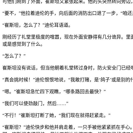
可他们刚到了外面，崔斯坦又紧张起来。他的头突然转向旁边
“要不，”他拉着迪伦的手，向后面的消防出口退了一步，“咱还
“崔斯坦，怎么了？”迪伦耳语道。
刚经历了礼堂里极度的喧嚣，现在外面安静得有几分诡异。里
或是感觉到了什么。
“怎么了？”
崔斯坦没有说话，但当他朝着礼堂转过身时，防火安全门已经
“真会挑时候！”迪伦恨恨地说，“我敢打赌，是‘鸽子’或是别的
“嗯。”崔斯坦急忙四下观瞧，“哪条路回去最快？”
“我们可以使劲敲门，然后……”
“不行！”崔斯坦打断了她，“我们现在就得赶紧走。”
“崔斯坦？”迪伦快步和他并肩走着，一只手被他紧紧抓在手