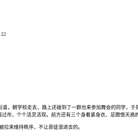
 22
街道，朝学校走去，路上还碰到了一群也来参加舞会的同学，于
摇过市，个个活灵活现。前方还有三个身着紧身衣、足蹬恨天高的
是被拉来维持秩序，不让恶徒混进去的。