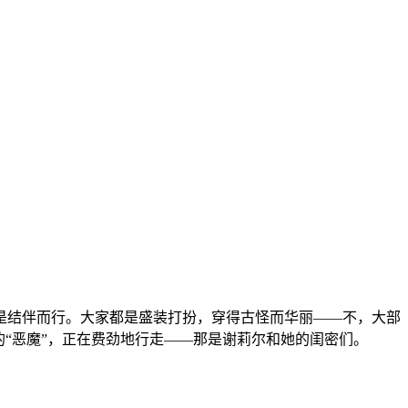
是结伴而行。大家都是盛装打扮，穿得古怪而华丽——不，大部
“恶魔”，正在费劲地行走——那是谢莉尔和她的闺密们。