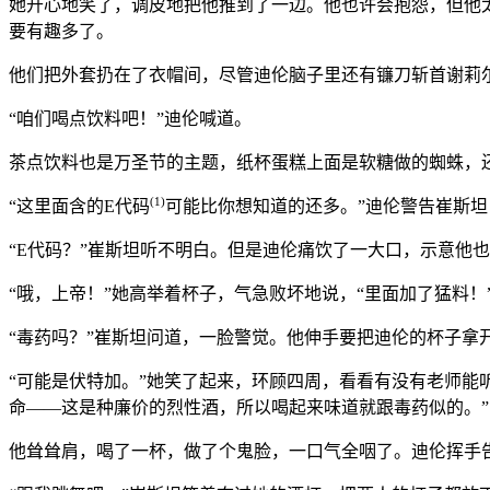
她开心地笑了，调皮地把他推到了一边。他也许会抱怨，但他
要有趣多了。
他们把外套扔在了衣帽间，尽管迪伦脑子里还有镰刀斩首谢莉
“咱们喝点饮料吧！”迪伦喊道。
茶点饮料也是万圣节的主题，纸杯蛋糕上面是软糖做的蜘蛛，
(1)
“这里面含的E代码
可能比你想知道的还多。”迪伦警告崔斯
“E代码？”崔斯坦听不明白。但是迪伦痛饮了一大口，示意他
“哦，上帝！”她高举着杯子，气急败坏地说，“里面加了猛料！
“毒药吗？”崔斯坦问道，一脸警觉。他伸手要把迪伦的杯子拿
“可能是伏特加。”她笑了起来，环顾四周，看看有没有老师能
命——这是种廉价的烈性酒，所以喝起来味道就跟毒药似的。”
他耸耸肩，喝了一杯，做了个鬼脸，一口气全咽了。迪伦挥手