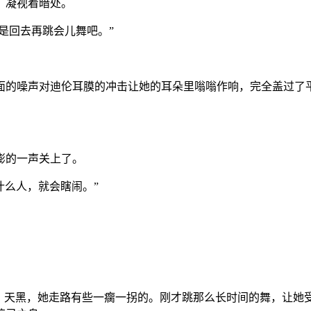
，凝视着暗处。
是回去再跳会儿舞吧。”
面的噪声对迪伦耳膜的冲击让她的耳朵里嗡嗡作响，完全盖过了
嘭的一声关上了。
什么人，就会瞎闹。”
心。天黑，她走路有些一瘸一拐的。刚才跳那么长时间的舞，让她