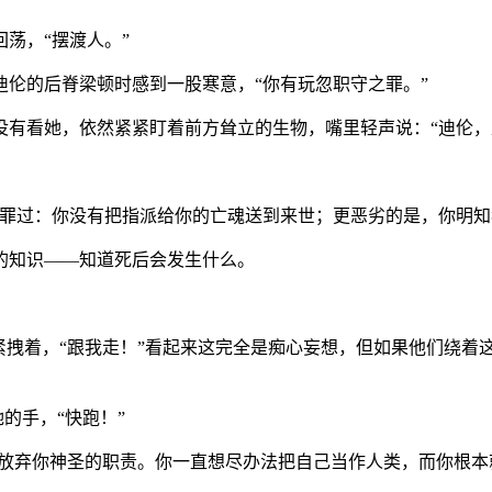
荡，“摆渡人。”
伦的后脊梁顿时感到一股寒意，“你有玩忽职守之罪。”
有看她，依然紧紧盯着前方耸立的生物，嘴里轻声说：“迪伦，
的罪过：你没有把指派给你的亡魂送到来世；更恶劣的是，你明知
的知识——知道死后会发生什么。
紧拽着，“跟我走！”看起来这完全是痴心妄想，但如果他们绕着
的手，“快跑！”
，放弃你神圣的职责。你一直想尽办法把自己当作人类，而你根