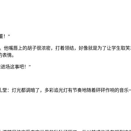
董！”
克。他嘴唇上的胡子很浓密，打着领结，好像就是为了让学生取
的表情。
你进场这事吧！”
礼堂：灯光都调暗了，多彩追光灯有节奏地随着砰砰作响的音乐