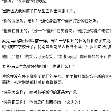
“票呢？”他冲着他们大喊。
崔斯坦从他的裤子口袋里面掏出两张卡片。
“你的服装呢，老师？”迪伦身后有个僵尸打扮的在吆喝。
“他穿在身上的，”另一个“僵尸”窃笑着说，“他打扮得像个老古
麦克·马纳斯还和以前一样，穿着一条棕色的休闲裤和格子夹
时代的中学校长了，特别是那副见人爱搭不理、凡事喜欢记仇
他听了“僵尸”的笑话可没有笑，“麦考·马克！你还是想想不让
麦考·马克气急败坏地叫着：“你说什么！”
迪伦并没有停下脚步听他们的争吵。她忙着打量装饰一新的大
墓碑，礼堂到处都挂着仿真蜘蛛网。
“感觉怎么样？”她对着崔斯坦的耳朵大声吼。
“感觉很爱你！”他也是吼着回答她，“必需的！”