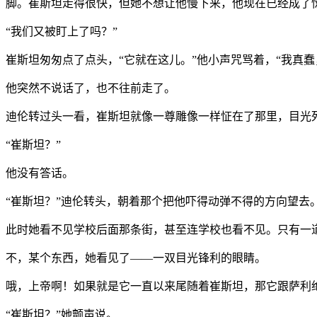
脚。崔斯坦走得很快，但她不想让他慢下来，他现在已经成了
“我们又被盯上了吗？”
崔斯坦匆匆点了点头，“它就在这儿。”他小声咒骂着，“我真
他突然不说话了，也不往前走了。
迪伦转过头一看，崔斯坦就像一尊雕像一样怔在了那里，目光
“崔斯坦？”
他没有答话。
“崔斯坦？”迪伦转头，朝着那个把他吓得动弹不得的方向望去
此时她看不见学校后面那条街，甚至连学校也看不见。只有一
不，某个东西，她看见了——一双目光锋利的眼睛。
哦，上帝啊！如果就是它一直以来尾随着崔斯坦，那它跟萨利
“崔斯坦？”她颤声说。