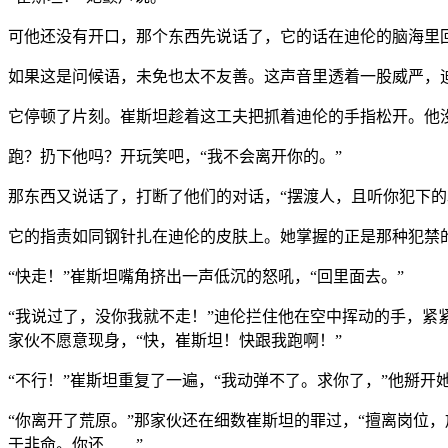
可他还没有开口，那个东西先说话了，它的话在迪伦的脑海里回
如果这是问候语，未免也太不友善。这声音里透着一股威严，迪
它停顿了片刻。崔斯坦趁着这工夫把抓着迪伦的手指松开。他没
跑？扔下他吗？开玩笑吧，“我不会离开你的。”
那东西又说话了，打断了他们的对话，“摆渡人，且听你犯下
它的指责如同钢针扎在迪伦的皮肤上。她掌握的正是那种犯禁
“快走！”崔斯坦嘴角挤出一声低沉的怒吼，“回里面去。”
“我说过了，没你我就不走！”迪伦拦住他在空中挥动的手，紧
家伙不愿意现身，“快，崔斯坦！快跟我跑啊！”
“不行！”崔斯坦重复了一遍，“我动弹不了。求你了，”他掰开她
“你离开了荒原。”那家伙还在细数崔斯坦的罪过，“擅离岗位
于非命。你还……”