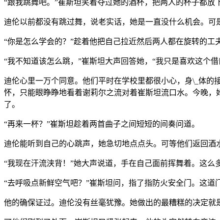
“跟我跳舞吧。”崔斯坦笑着夺过她的酒杯，把两人的杯子都放
迪伦以前都没有跳过舞，说老实话，她是一直没什么机会。可
“你是怎么学会的？”趁着他把自己拉近然后两人都在旋转的工
“我不知道该怎么跳，”崔斯坦大声回答她，“我只是喜欢这个借
迪伦心里一万个同意。他们平时在学校里都很小心，身\_体
怀，只能眼睁睁地看着谢莉尔之流对着崔斯坦流口水。今晚，
了。
“再来一杯？”崔斯坦趁着两首曲子之间短短的间奏问道。
迪伦能听到自己的心跳声，她急切地点点头。可等他们返回酒
“我现在汗流浃背！”她大声说道，手在自己面前挥舞着。这
“去呼吸点新鲜空气吧？”崔斯坦问，指了指防火安全门。这道
他的确保证过。迪伦没有丝毫犹豫。她做出的最糟糕的决定就是