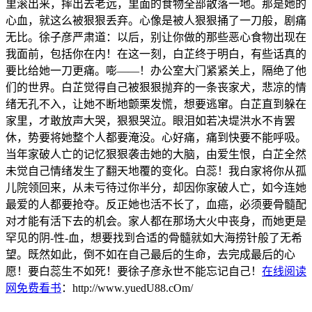
里滚出来，摔出去老远，里面的食物全部散落一地。那是她的
心血，就这么被狠狠丢弃。心像是被人狠狠捅了一刀般，剧痛
无比。徐子彦严肃道：以后，别让你做的那些恶心食物出现在
我面前，包括你在内！在这一刻，白芷终于明白，有些话真的
要比给她一刀更痛。嘭——！办公室大门紧紧关上，隔绝了他
们的世界。白芷觉得自己被狠狠抛弃的一条丧家犬，悲凉的情
绪无孔不入，让她不断地颤栗发慌，想要逃窜。白芷直到躲在
家里，才敢放声大哭，狠狠哭泣。眼泪如若决堤洪水不肯罢
休，势要将她整个人都要淹没。心好痛，痛到快要不能呼吸。
当年家破人亡的记忆狠狠袭击她的大脑，由爱生恨，白芷全然
未觉自己情绪发生了翻天地覆的变化。白蕊！我白家将你从孤
儿院领回来，从未亏待过你半分，却因你家破人亡，如今连她
最爱的人都要抢夺。反正她也活不长了，血癌，必须要骨髓配
对才能有活下去的机会。家人都在那场大火中丧身，而她更是
罕见的阴-性-血，想要找到合适的骨髓就如大海捞针般了无希
望。既然如此，倒不如在自己最后的生命，去完成最后的心
愿！要白蕊生不如死！要徐子彦永世不能忘记自己！
在线阅读
网免费看书
：http://www.yuedU88.cOm/