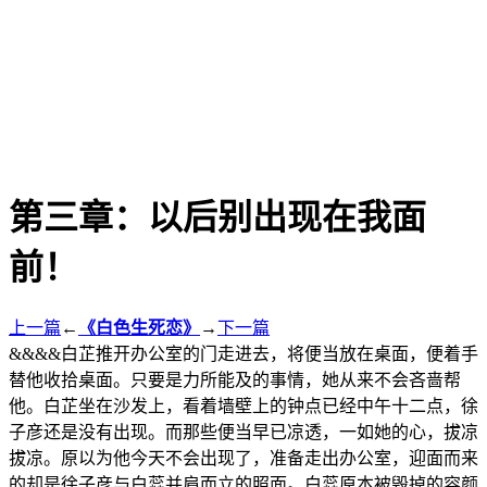
第三章：以后别出现在我面
前！
上一篇
←
《白色生死恋》
→
下一篇
&&&&白芷推开办公室的门走进去，将便当放在桌面，便着手
替他收拾桌面。只要是力所能及的事情，她从来不会吝啬帮
他。白芷坐在沙发上，看着墙壁上的钟点已经中午十二点，徐
子彦还是没有出现。而那些便当早已凉透，一如她的心，拔凉
拔凉。原以为他今天不会出现了，准备走出办公室，迎面而来
的却是徐子彦与白蕊并肩而立的照面。白蕊原本被毁掉的容颜