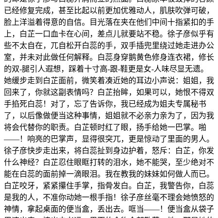
已经修复完成，甚至比起以前更加优雅动人，肌肤吹弹可破，
脸上洋溢着得意的自信。目光落在夹在他们中间十指紧扣的手
上，白芷一口血卡在心间，差点儿就要站不稳。徐子彦似乎有
些不太自在，兀自松开白蕊的手，双手插兜里绕过她走进办公
室，并未对此做任何解释。白蕊身穿鹅黄色修身连衣裙，修长
的双-腿引人遐想，踩着十寸高-跟-鞋更是女-人味尽显无遗。
她缓步走到白芷面前，微笑着凑近她的耳边小声说：姐姐，我
回来了，你就这副表情吗？白芷抬眸，如果可以，她恨不得双
手掐死白蕊！对了，忘了告诉你，我已经成为姐夫专属秘书
了，以后像做便当这种事情，姐姐就不必亲力亲为了，因为我
将会代替你的职责。白芷顿时红了眼，扬手给她一巴掌。啪
——！响亮的巴掌声，显得很突兀，更是惊动了里面的男人。
徐子彦快步走出来，将白蕊扯到身边护着，怒斥：白芷，你发
什么神经？白芷忍住眼眶打转的泪水，她不能哭，至少绝对不
能在白蕊的面前掉一滴眼泪。我在教我的妹妹如何做人而已。
白芷咬牙，紧紧攥住手掌，指骨发白。白芷，我警告你，白蕊
是我的人，不准你动她一根手指！徐子彦丝毫不理会她愤怒的
神情，拿起桌面的便当盒，丢出去。哐当——！便当盒从袋子