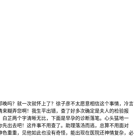
那晚吗？就一次就怀上了？徐子彦不太愿意相信这个事情，冷言
情来糊弄您啊！我生平出错，查了好多次确定是夫人的检验报
，白芷两个字清晰无比，下面是早孕的诊断落笔。心头猛地一
你先出去吧！这件事不用查了。助理落汤而逃，总算不用面对
神色重重，见他如此也没有奇怪，能出现在医院还神情复杂，必