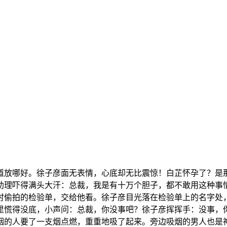
知道放哪好。徐子彦面无表情，心底却无比震惊！白芷怀孕了？是
助理吓得满头大汗：总裁，我是有十万个胆子，都不敢用这种事
时偷拍的检验单，交给他看。徐子彦目光落在检验单上的名字处
里慌得没底，小声问：总裁，你没事吧？徐子彦挥挥手：没事，
烟的人要了一支烟点燃，重重地吸了起来。旁边吸烟的男人也是