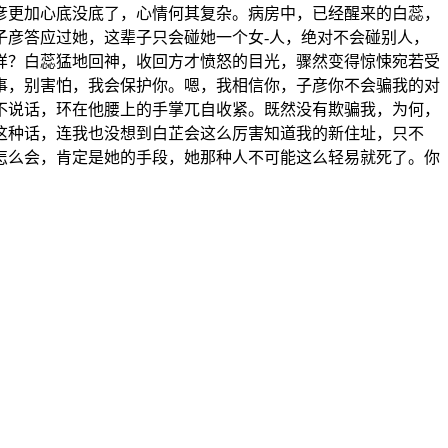
彦更加心底没底了，心情何其复杂。病房中，已经醒来的白蕊，
子彦答应过她，这辈子只会碰她一个女-人，绝对不会碰别人，
样？白蕊猛地回神，收回方才愤怒的目光，骤然变得惊悚宛若受
事，别害怕，我会保护你。嗯，我相信你，子彦你不会骗我的对
不说话，环在他腰上的手掌兀自收紧。既然没有欺骗我，为何，
这种话，连我也没想到白芷会这么厉害知道我的新住址，只不
怎么会，肯定是她的手段，她那种人不可能这么轻易就死了。你