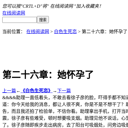
您可以按"CRTL+D"将" 在线阅读网 "加入收藏夹！
在线阅读网
当前位置：
在线阅读网
>
白色生死恋
> 第二十六章：她怀孕了
第二十六章：她怀孕了
上一篇
←
《白色生死恋》
→
下一篇
&&&&助理一直低着头，不敢去看徐子彦的脸，吓得手都不
道：你今天给我的消息，都让人很不爽，你是不是不想干了？
告，而且我还拍了检验单，不信你看。助理拿出手机，打开当
震，徐子彦有些难受，顿时想要吸支烟。助理见他不说话，心
了。徐子彦随即疾步走出病房，去了阳台可吸烟处，问旁边吸