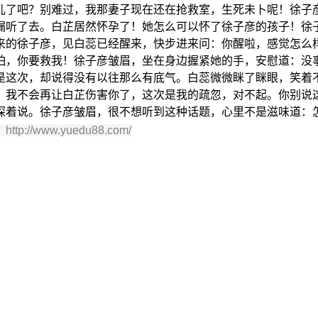
儿了吧？别难过，我那妻子现在还在抢救室，生死未卜呢！徐子
漏听了去。白芷居然怀孕了！她怎么可以怀了徐子彦的孩子！徐
来的徐子彦，见白蕊已经醒来，快步进来问：你醒啦，感觉怎么
怕，你要救我！徐子彦皱眉，坐在身边握紧她的手，安慰道：没
是这次，却说得没有以往那么有底气。白蕊微微眯了眯眼，笑着
，我不会再让白芷伤害你了，这次是我的疏忽，对不起。你别说
探着说。徐子彦皱眉，很不想听到这种话题，心里不是滋味道：
：http://www.yuedu88.com/