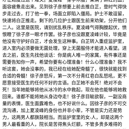
面容疲惫走出来。见到徐子彦想要上前去推白芷，登时气得快
步走过去，打了他一拳，场面立即陷入僵局。护士不敢逗留，
快速将白芷推走。剩下的几位护士跟医生前来劝架，分开他们
二人。这里是医院，请别扰乱秩序。夏凌峰气得胸膛起伏，愤
恨瞪了徐子彦一眼才作罢。徐子彦也没跟夏凌峰计较，毕竟是
他没有守护好白芷，才会发生这种事。白芷转入重症监护室，
进入室内必须要做无菌处理，穿上无菌服侍才能进入看望。进
去之前，医生先找他谈话：你是病人唯一的家属，有件事还是
需要告知你一声，希望你要有心理准备！什么心理准备？我不
听这套，她会没事的，我已经在给她配骨髓了，很快就能找到
合适的骨髓！徐子彦怒斥，第一次不分青红皂白乱怒吼，更不
愿意接受医生的任何不好的言语。白芷她不会死！绝对不会
死！当年她能够将他从冰冷的水中救起，现在他也能够将她救
回来。谁都不能将她从身边夺走！徐子彦目眦欲裂，一副没商
量的表情，医生面露难色，也不好说什么。因徐子彦的不可交
流沟通，加上夏凌峰的身份也并非小辈，不管是实力还是势
力，这两男人都旗鼓相当。而监护室里的女-人，却是这两个
男人最看重的人，院长是苦得焦头烂额，不管多贵多难得的