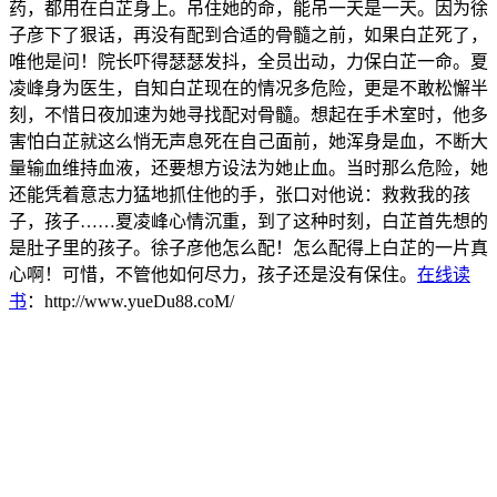
药，都用在白芷身上。吊住她的命，能吊一天是一天。因为徐
子彦下了狠话，再没有配到合适的骨髓之前，如果白芷死了，
唯他是问！院长吓得瑟瑟发抖，全员出动，力保白芷一命。夏
凌峰身为医生，自知白芷现在的情况多危险，更是不敢松懈半
刻，不惜日夜加速为她寻找配对骨髓。想起在手术室时，他多
害怕白芷就这么悄无声息死在自己面前，她浑身是血，不断大
量输血维持血液，还要想方设法为她止血。当时那么危险，她
还能凭着意志力猛地抓住他的手，张口对他说：救救我的孩
子，孩子……夏凌峰心情沉重，到了这种时刻，白芷首先想的
是肚子里的孩子。徐子彦他怎么配！怎么配得上白芷的一片真
心啊！可惜，不管他如何尽力，孩子还是没有保住。
在线读
书
：http://www.yueDu88.coM/