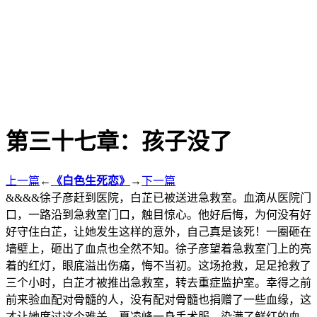
第三十七章：孩子没了
上一篇
←
《白色生死恋》
→
下一篇
&&&&徐子彦赶到医院，白芷已被送进急救室。血滴从医院门
口，一路沿到急救室门口，触目惊心。他好后悔，为何没有好
好守住白芷，让她发生这样的意外，自己真是该死！一圈砸在
墙壁上，砸出了血点也全然不知。徐子彦望着急救室门上的亮
着的红灯，眼底溢出伤痛，悔不当初。这场抢救，足足抢救了
三个小时，白芷才被推出急救室，转去重症监护室。幸得之前
前来验血配对骨髓的人，没有配对骨髓也捐赠了一些血缘，这
才让她度过这个难关。夏凌峰一身手术服，染满了鲜红的血，