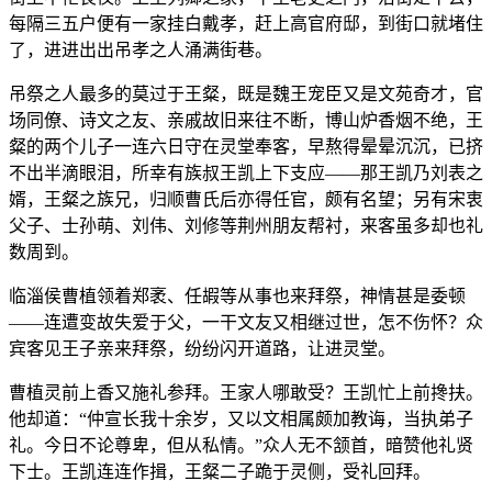
每隔三五户便有一家挂白戴孝，赶上高官府邸，到街口就堵住
了，进进出出吊孝之人涌满街巷。
吊祭之人最多的莫过于王粲，既是魏王宠臣又是文苑奇才，官
场同僚、诗文之友、亲戚故旧来往不断，博山炉香烟不绝，王
粲的两个儿子一连六日守在灵堂奉客，早熬得晕晕沉沉，已挤
不出半滴眼泪，所幸有族叔王凯上下支应——那王凯乃刘表之
婿，王粲之族兄，归顺曹氏后亦得任官，颇有名望；另有宋衷
父子、士孙萌、刘伟、刘修等荆州朋友帮衬，来客虽多却也礼
数周到。
临淄侯曹植领着郑袤、任嘏等从事也来拜祭，神情甚是委顿
——连遭变故失爱于父，一干文友又相继过世，怎不伤怀？众
宾客见王子亲来拜祭，纷纷闪开道路，让进灵堂。
曹植灵前上香又施礼参拜。王家人哪敢受？王凯忙上前搀扶。
他却道：“仲宣长我十余岁，又以文相属颇加教诲，当执弟子
礼。今日不论尊卑，但从私情。”众人无不颔首，暗赞他礼贤
下士。王凯连连作揖，王粲二子跪于灵侧，受礼回拜。