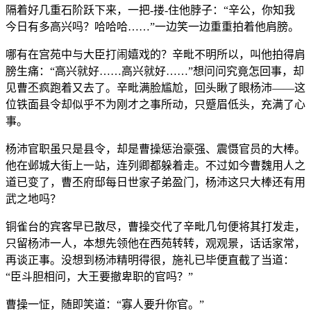
隔着好几重石阶跃下来，一把-搂-住他脖子：“辛公，你知我
今日有多高兴吗？哈哈哈……”一边笑一边重重拍着他肩膀。
哪有在宫苑中与大臣打闹嬉戏的？辛毗不明所以，叫他拍得肩
膀生痛：“高兴就好……高兴就好……”想问问究竟怎回事，却
见曹丕疯跑着又去了。辛毗满脸尴尬，回头瞅了眼杨沛——这
位铁面县令却似乎不为刚才之事所动，只蹙眉低头，充满了心
事。
杨沛官职虽只是县令，却是曹操惩治豪强、震慑官员的大棒。
他在邺城大街上一站，连列卿都躲着走。不过如今曹魏用人之
道已变了，曹丕府邸每日世家子弟盈门，杨沛这只大棒还有用
武之地吗？
铜雀台的宾客早已散尽，曹操交代了辛毗几句便将其打发走，
只留杨沛一人，本想先领他在西苑转转，观观景，话话家常，
再谈正事。没想到杨沛精明得很，施礼已毕便直截了当道：
“臣斗胆相问，大王要撤卑职的官吗？”
曹操一怔，随即笑道：“寡人要升你官。”