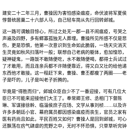
建安二十二年三月，曹操因为害怕感染瘟疫，命伏波将军夏侯
惇督统居巢二十六部人马，自己轻车简从先行回转邺城。
这一路可谓触目惊心，所过之处无一郡一县不闹瘟疫，号哭之
声遍及四野，多有鳏寡孤独无人葬埋。曹操所见所感不仅是悲
伤，更是恐惧，他第一次意识到生命如此脆弱，一场天灾消灭
生灵竟如秋风扫落叶一般；联想自己老病的躯体，愈加惶恐，
疑神疑鬼，一路饭不敢随便吃，水不敢随便喝，都得士兵试过
了才敢用，而且连亲兵都不许随便靠近，得又白又壮的给他递
东西他才敢接。这一程赶下来，曹操、曹丕都瘦了两圈——老
子是吓的，儿子是叫老子折腾的。
毕竟是“得胜而归”，邺城众臣自少不了一番迎接，可有几位大
臣已不可能来迎接他们大王了。奉常卿王修、丞相门下督陈
琳、军谋掾徐幹、临淄侯庶子应玚、文学从事刘桢……以及许
许多多朝廷小官、幕府属员都因感染瘟疫而丧生，官员之家有
医有药尚且如此，平民百姓又如何？曹操人是回到邺城，可心
还飘荡在疠气肆虐的荒野之中，无时不怀恐惧，只草草听完钟