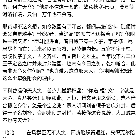
书，何言天命？”他是不信这一套的，故意搪塞-邢贞，要真等
河洛祥瑞，只怕一万年也不会有。
邢贞却不这么想，如今魏国有了泮宫，翻阅典籍谶纬，随便附
会又岂是难事？“代汉者，当涂高”的预言不还摆着了吗？他眼
珠一转又道：“臣斗胆进言，昔日殿下有一长子，字子修，尽
忠尽孝而亡；后来者以五官将、鄢陵侯为长。五官将字子桓、
鄢陵侯字子文，古之齐桓、晋文皆世之雄主。当年殿下为二位
王子定名之时并未封公建国，也未有今日之势，乾坤暗合，此
若非天命又作何解？”也真难为这位邢大人，竟搜肠刮肚想出
这么个牵强附会的理由。
不料曹操仰天大笑，差点儿碰翻杯盏：“你道‘桓’‘文’二字就是
天命，真乃笑话！即便如此，齐桓、晋文皆周之诸侯，岂不暗
合孤之身份，怎是帝皇之兆？寡人听闻刘备假子名唤刘封，后
得一子名刘禅，合起来便是封禅，若按你这套说辞，大耳贼岂
不也有天命？”
“哈哈……”在场群臣无不大笑，邢贞脸臊得通红，只得莞尔赔