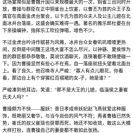
这场宴席似是曹魏开国以来规模最大的一次，铜雀三台同时开
放，曹操与群臣在正中铜雀台上饮宴，以曹丕为首的众王子及
属官在南面金虎台聚会，以卞氏为首的众夫人及公主儿媳在北
面冰井台落座，这盛会确实难得一遇。著名的雅乐郎杜夔在台
下亲操编钟，指挥乐工吹拉弹唱，增色不少。
不过金虎台吟诗作赋甚为风雅，冰井台众女眷叽叽喳喳更热
闹，反倒是中间魏王这场大宴不怎么尽兴，以钟繇、夏侯惇为
首的群臣都恭恭敬敬，莫说饮酒聊天，连筷箸都不敢随便碰一
下。因为曹操显然有些心不在焉，自一落座就扭头望着北面台
上。看了良久，他召唤寺人严峻：“寡人有点儿眼花，你看
看，那边台上有个穿猩红百褶裙的女-子，她是谁？”
严峻凑到他耳边，笑道：“那不是大王的儿媳，临淄侯之妻崔
氏夫人吗？”
曹操颇为不快——服妖！昔日孝成帝妖妃赵飞燕就爱这种服
饰，既艳丽又奢华，与当今尚俭的风气不符；再者曹植已然失
势，崔氏的叔父崔琰也获罪而死，她还不知收敛，敢这么大模
大样打扮，连曹操自己的妻妾都不敢如此张扬。