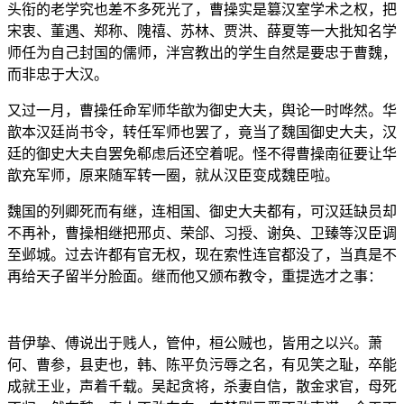
头衔的老学究也差不多死光了，曹操实是篡汉室学术之权，把
宋衷、董遇、郑称、隗禧、苏林、贾洪、薛夏等一大批知名学
师任为自己封国的儒师，泮宫教出的学生自然是要忠于曹魏，
而非忠于大汉。
又过一月，曹操任命军师华歆为御史大夫，舆论一时哗然。华
歆本汉廷尚书令，转任军师也罢了，竟当了魏国御史大夫，汉
廷的御史大夫自罢免郗虑后还空着呢。怪不得曹操南征要让华
歆充军师，原来随军转一圈，就从汉臣变成魏臣啦。
魏国的列卿死而有继，连相国、御史大夫都有，可汉廷缺员却
不再补，曹操相继把邢贞、荣郃、习授、谢奂、卫臻等汉臣调
至邺城。过去许都有官无权，现在索性连官都没了，当真是不
再给天子留半分脸面。继而他又颁布教令，重提选才之事：
昔伊挚、傅说出于贱人，管仲，桓公贼也，皆用之以兴。萧
何、曹参，县吏也，韩、陈平负污辱之名，有见笑之耻，卒能
成就王业，声着千载。吴起贪将，杀妻自信，散金求官，母死