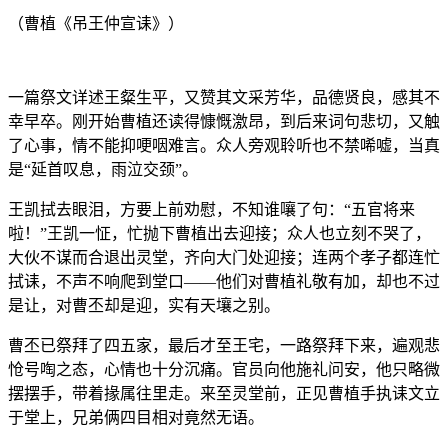
（曹植《吊王仲宣诔》）
一篇祭文详述王粲生平，又赞其文采芳华，品德贤良，感其不
幸早卒。刚开始曹植还读得慷慨激昂，到后来词句悲切，又触
了心事，情不能抑哽咽难言。众人旁观聆听也不禁唏嘘，当真
是“延首叹息，雨泣交颈”。
王凯拭去眼泪，方要上前劝慰，不知谁嚷了句：“五官将来
啦！”王凯一怔，忙抛下曹植出去迎接；众人也立刻不哭了，
大伙不谋而合退出灵堂，齐向大门处迎接；连两个孝子都连忙
拭诔，不声不响爬到堂口——他们对曹植礼敬有加，却也不过
是让，对曹丕却是迎，实有天壤之别。
曹丕已祭拜了四五家，最后才至王宅，一路祭拜下来，遍观悲
怆号啕之态，心情也十分沉痛。官员向他施礼问安，他只略微
摆摆手，带着掾属往里走。来至灵堂前，正见曹植手执诔文立
于堂上，兄弟俩四目相对竟然无语。