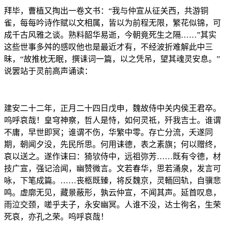
拜毕，曹植又掏出一卷文书：“我与仲宣从征关西，共游铜
雀，每每吟诗作赋以文相属，皆以为前程无限，繁花似锦，可
成千古风雅之谈。熟料韶华易逝，今朝竟死生之隔……”其实
这些世事多舛的感叹他也是最近才有，不经波折难解此中三
昧，“故推枕无眠，撰诔词一篇，以之凭吊，望其魂灵安息。”
说罢站于灵前高声诵读：
建安二十二年，正月二十四日戊申，魏故侍中关内侯王君卒。
呜呼哀哉！皇穹神察，哲人是恃，如何灵祗，歼我吉士。谁谓
不庸，早世即冥；谁谓不伤，华繁中零。存亡分流，夭遂同
期，朝闻夕没，先民所思。何用诔德，表之素旗；何以赠终，
哀以送之。遂作诔曰：猗欤侍中，远祖弥芳……既有令德，材
技广宣，强记洽闻，幽赞微言。文若春华，思若涌泉，发言可
咏，下笔成篇。……丧柩既臻，将反魏京，灵輀回轨，自骥悲
鸣。虚廓无见，藏景蔽形，孰云仲宣，不闻其声。延首叹息，
雨泣交颈，嗟乎夫子，永安幽冥。人谁不没，达士徇名，生荣
死哀，亦孔之荣。呜呼哀哉！