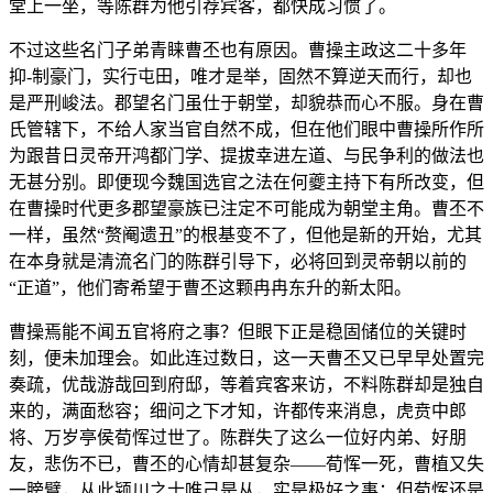
堂上一坐，等陈群为他引荐宾客，都快成习惯了。
不过这些名门子弟青睐曹丕也有原因。曹操主政这二十多年
抑-制豪门，实行屯田，唯才是举，固然不算逆天而行，却也
是严刑峻法。郡望名门虽仕于朝堂，却貌恭而心不服。身在曹
氏管辖下，不给人家当官自然不成，但在他们眼中曹操所作所
为跟昔日灵帝开鸿都门学、提拔幸进左道、与民争利的做法也
无甚分别。即便现今魏国选官之法在何夔主持下有所改变，但
在曹操时代更多郡望豪族已注定不可能成为朝堂主角。曹丕不
一样，虽然“赘阉遗丑”的根基变不了，但他是新的开始，尤其
在本身就是清流名门的陈群引导下，必将回到灵帝朝以前的
“正道”，他们寄希望于曹丕这颗冉冉东升的新太阳。
曹操焉能不闻五官将府之事？但眼下正是稳固储位的关键时
刻，便未加理会。如此连过数日，这一天曹丕又已早早处置完
奏疏，优哉游哉回到府邸，等着宾客来访，不料陈群却是独自
来的，满面愁容；细问之下才知，许都传来消息，虎贲中郎
将、万岁亭侯荀恽过世了。陈群失了这么一位好内弟、好朋
友，悲伤不已，曹丕的心情却甚复杂——荀恽一死，曹植又失
一膀臂，从此颍川之士唯己是从，实是极好之事；但荀恽还是