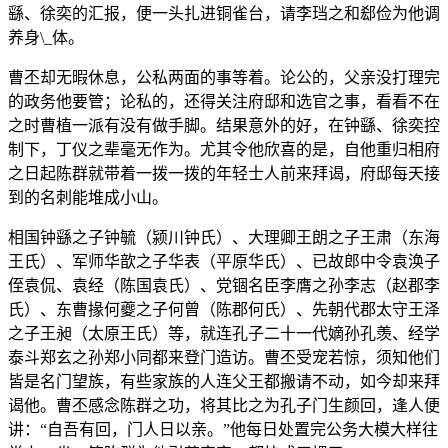
繇、徐奕的汇报，便一头扎进铜雀台，请李珰之和郄俭为他调
养身\_体。
曹丕却无暇休息，公私两面的事等着。论公的，父亲没打理完
的政务他要管；论私的，还得关注府邸和选官之事，看看不在
之时曹植一派有没有做手脚。结果意外的好，在钟繇、徐奕控
制下，丁仪之辈毫无作为。尤其令他欣喜的是，自他重归相府
之日起陈群就带着一拨一拨的年轻士人前来拜谒，府邸每天接
到的名刺能堆成小山。
相国钟繇之子钟毓（颍川钟氏）、大理卿王朗之子王肃（东海
王氏）、军师华歆之子华表（平原华氏）、已故郎中令袁涣子
侄袁侃、袁经（陈国袁氏）、党锢名臣李膺之孙李志（赵郡李
氏）、东曹掾何夔之子何曾（陈郡何氏）、先朝代郡太守王泽
之子王昶（太原王氏）等，就连孔子二十一代嫡孙孔羡、经学
泰斗郑玄之孙郑小同都来登门造访。曹丕受宠若惊，须知他们
皆是名门望族，有些家族的人连父王都搬请不动，如今却来拜
谒他。曹丕感念陈群之功，将其比之为孔子门生颜回，逢人便
讲：“自吾有回，门人日以亲。”他每日处置完公务大模大样往