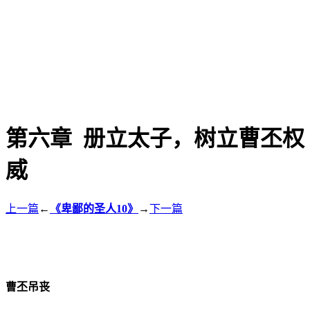
第六章 册立太子，树立曹丕权
威
上一篇
←
《卑鄙的圣人10》
→
下一篇
曹丕吊丧