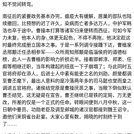
知不觉间转弯。
南征后的紧要政务基本办完，瘟疫大有缓解，居巢的部队也陆
续撤回，比预想的迟了许久，染病而亡者多达万人，中护军韩
浩也卒于途中。曹操本打算等诸军归来便转而西征，可如今军
力未复，他本人的身\_体更无起色，不得不再拖，他决定趁这
时最终完成册立国本之事。于是一系列调令接踵下达，曹植家
丞邢颙迁任丞相参军——众所周知邢颙是临淄侯府的道德标
榜，此人一去曹植的影响力折损近半。接着邯郸淳、郑袤、任
嘏等相继迁职，当年构建起的班底一下子崩塌了；与此同时五
官将府却在添人，后进士人中素有能吏之名的刘劭、颜斐都调
至曹丕麾下，最出人意料的是冷落两年多的司马懿也堂而皇之
调进五官将府。诸侯结党原是曹操厌恶之事，当眼下倒似默认
曹丕结党，这无疑是在宣告，曹丕继统已是铁的定局，万无更
改，所差的仅是一个正式的任命。转眼间便到八月中秋，这一
日朝中要员、功勋老臣及调至邺城的诸汉官都接到魏王诏令，
邀他们来铜雀台赴宴。大家心里有数，揭晓的时刻终于到
了……