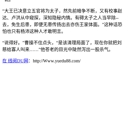
“大王已决意立五官将为太子，然先前暗争不断，又有校事赵
达、卢洪从中窥探，深知隐秘内情。有碍太子之人当早除--
去，免生后患，即便无患传扬出去亦伤王家体面。”这种话恐
怕也只有杨沛这种人才敢明言。
“说得好。”曹操不住点头，“是该清理局面了，现在你就把刘
慈给寡人叫来……”他苍老的目光中陡然泻出一股杀气。
在 线阅DU网
：http://Www.yuedu88.com/