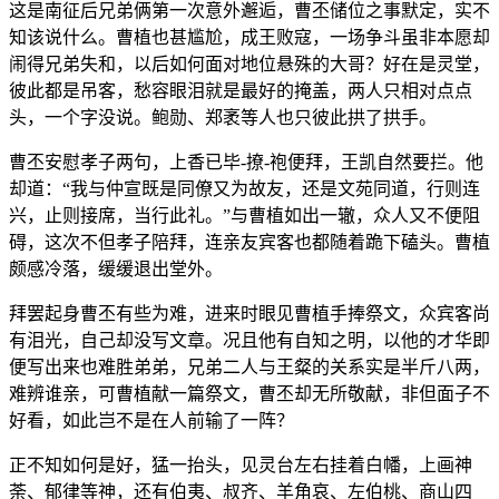
这是南征后兄弟俩第一次意外邂逅，曹丕储位之事默定，实不
知该说什么。曹植也甚尴尬，成王败寇，一场争斗虽非本愿却
闹得兄弟失和，以后如何面对地位悬殊的大哥？好在是灵堂，
彼此都是吊客，愁容眼泪就是最好的掩盖，两人只相对点点
头，一个字没说。鲍勋、郑袤等人也只彼此拱了拱手。
曹丕安慰孝子两句，上香已毕-撩-袍便拜，王凯自然要拦。他
却道：“我与仲宣既是同僚又为故友，还是文苑同道，行则连
兴，止则接席，当行此礼。”与曹植如出一辙，众人又不便阻
碍，这次不但孝子陪拜，连亲友宾客也都随着跪下磕头。曹植
颇感冷落，缓缓退出堂外。
拜罢起身曹丕有些为难，进来时眼见曹植手捧祭文，众宾客尚
有泪光，自己却没写文章。况且他有自知之明，以他的才华即
便写出来也难胜弟弟，兄弟二人与王粲的关系实是半斤八两，
难辨谁亲，可曹植献一篇祭文，曹丕却无所敬献，非但面子不
好看，如此岂不是在人前输了一阵？
正不知如何是好，猛一抬头，见灵台左右挂着白幡，上画神
荼、郁律等神，还有伯夷、叔齐、羊角哀、左伯桃、商山四