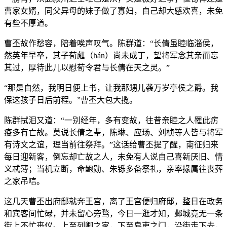
曹家女婿，同父异母的妹子做了寡妇，自己却大感欢喜，未免
有些不厚道。
曹丕故作愁容，陪着唉声叹气。陈群道：“长倩虽睦临淄侯，
然英年早卒，其子荀甝（hán）尚未成丁，望将军念其亲而忘
其过，厚待此儿以慰荀令君与长倩在天之灵。”
“那是自然，我明日便上书，让我那甥儿袭万岁亭侯之爵。我
保这孩子日后前程。”曹丕大包大揽。
陈群拭泪又道：“一别经年，多有变故，往昔亲睦之人罹此疠
疫多有亡故。莫说长倩之辈，陈琳、应玚、刘桢等人皆与将军
有诗文之谊，理当前往祭拜。”这话给曹丕提了醒，南征归来
每日迎新客，倒忘却亡故之人，未免有人说自己喜新厌旧、情
义忒薄；当机立断，命鲍勋、朱铄多备祭礼，亲率掾属往丧葬
之家吊唁。
这几天曹丕出府邸就奔王宫，离了王宫便归府邸，整日在政务
和宾客间忙碌，并未留心旁骛，今日一逛才知，邺城竟无一条
街上不忙丧仪。上至列卿之家，下至皂吏之门，沿街走下去，