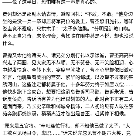
——说了这半日，恐怕唯有这一声是真心的。
贾诩却还是那副木讷表情，避席回礼：“不敢，不敢。”他身边
坐的是没一兵一卒却居将军高位的娄圭，曹丕照旧施礼，哪知
娄圭竟不避席，只拱拱手：“太子多勉励。”分明是训教口吻。
曹丕正自兴奋，未多理会；曹操瞧在眼中甚是不悦，却也没说
什么。
曹操又命他给诸夫人、诸兄弟分别行礼以示谦诚，曹丕高高兴
兴走了两圈，见大家无不恭顺、无不赞誉、无不笑脸相迎，心
中越发快意。全转下来，宴席早就散了，曹丕心里却依旧激动
难言，他眺望着美丽的宫苑、繁华的邺城，以及望不过来的锦
绣河山，这些注定都将属于他，十多年努力终于如愿以偿……
他快步跑下金虎台，想要把这消息告诉司马懿，告诉朱铄，告
诉夏侯尚，告诉所有曾为他出谋划策的人。此时台下正有二人
迎面而来，乃长史辛毗和邺城令杨沛，二人初始见有人敢在禁
苑奔跑都感惊讶，稍稍离近才瞧出是曹丕，赶紧停下相候。
“原来是五官将。”辛毗连忙行礼，却不知他已做了太子，“大
王欲召见杨县令，卑职……”话未说完忽见曹丕朗声大笑，竟