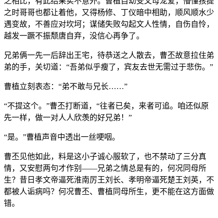
之相比，有此结果实不意外。曹植自幼受父母宠爱，懵懂孩提
之时哥哥也都让着他，又得杨修、丁仪暗中相助，顺风顺水少
遇变故，不善应对坎坷；谋储失败勾起文人性情，自伤自怜，
越发一蹶不振颓唐自弃，没信心再争了。
兄弟俩一先一后辞出王宅，待恭送之人散去，曹丕故意拉住弟
弟的手，关切道：“吾弟似乎瘦了，宾友去世无需过于悲伤。”
曹植立刻表态：“弟不敢与兄长……”
“不提这个。”曹丕打断道，“往者已矣，来者可追。咱还似原
先一样，做一对人人欣羡的好兄弟！”
“是。”曹植声音中透出一丝哽咽。
曹丕见他如此，料是这小子诚心服软了，也不禁动了三分真
情，又安慰两句才作别——兄弟之情总是有的，何况同母所
生？昔日孝文帝逼死淮南厉王刘长、孝明帝逼死楚王刘英，不
都被人诟病吗？何况曹丕、曹植同母所生，更不能在这方面做
错。