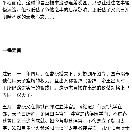
平心而论，这时的曹丕根本没想逼弟忒甚，只想让过往之事慢
慢沉淀。但他低估了争储之事的后续影响，更低估了父亲日渐
阴晴不定的衰老心态……
一锤定音
建安二十二年四月，在曹操授意下，刘协颁布诏令，宣布赐予
他使用天子旌旗的权力，且出入称警跸（警跸，帝王出入时，
于所经路途实行的警戒）。这标志曹操在出巡的仪仗规格上已
等同于汉天子。
五月，曹操又在邺城南郊建立泮宫。《礼记》有云“大学在
郊，天子曰辟雍，诸侯曰泮宫”，泮宫是诸侯国学府，不过春
秋鲁国之后少有成就。如今曹魏建泮宫，不啻是立了魏国太
学，须知自董卓火焚洛阳后汉室太学名存实亡，几个顶着博士