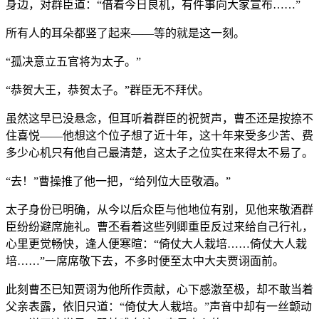
身边，对群臣道：“借着今日良机，有件事向大家宣布……”
所有人的耳朵都竖了起来——等的就是这一刻。
“孤决意立五官将为太子。”
“恭贺大王，恭贺太子。”群臣无不拜伏。
虽然这早已没悬念，但耳听着群臣的祝贺声，曹丕还是按捺不
住喜悦——他想这个位子想了近十年，这十年来受多少苦、费
多少心机只有他自己最清楚，这太子之位实在来得太不易了。
“去！”曹操推了他一把，“给列位大臣敬酒。”
太子身份已明确，从今以后众臣与他地位有别，见他来敬酒群
臣纷纷避席施礼。曹丕看着这些列卿重臣反过来给自己行礼，
心里更觉畅快，逢人便寒暄：“倚仗大人栽培……倚仗大人栽
培……”一席席敬下去，不多时便至太中大夫贾诩面前。
此刻曹丕已知贾诩为他所作贡献，心下感激至极，却不敢当着
父亲表露，依旧只道：“倚仗大人栽培。”声音中却有一丝颤动