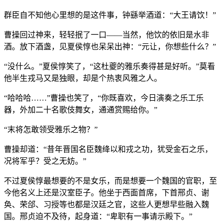
群臣自不知他心里想的是这件事，钟繇举酒道：“大王请饮！”
曹操回过神来，轻轻抿了一口——当然，他饮的依旧是水非
酒。放下酒盏，见夏侯惇也呆呆出神：“元让，你想些什么？”
“没什么。”夏侯惇笑了，“这杜夔的雅乐奏得甚是好听。”莫看
他半生戎马又是独眼，却是个热衷风雅之人。
“哈哈哈……”曹操也笑了，“你既喜欢，今日演奏之乐工乐
器，外加二十名歌伎舞女，通通赏赐给你。”
“末将怎敢领受雅乐之物？”
曹操却道：“昔年晋国名臣魏绛以和戎之功，犹受金石之乐，
况将军乎？受之无妨。”
不过夏侯惇最想要的不是女乐，而是想要一个魏国的官职，至
今他名义上还是汉室臣子。他坐于西面首席，下首邢贞、谢
奂、荣郃、习授等也都是汉廷之官，这些人更想早些融入魏
国。邢贞迫不及待，起身道：“卑职有一事请示殿下。”