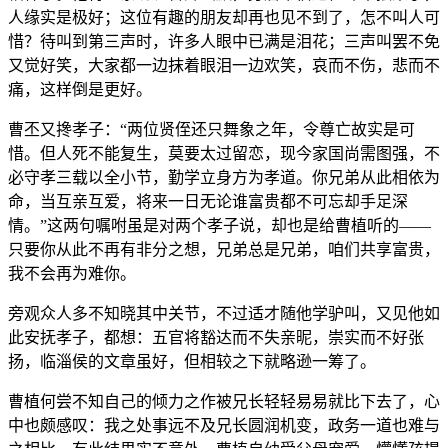
人缘实是极好；这位有趣的朋友却再也见不到了，怎不叫人可
惜？待叫到第三声时，许多人眼中已满是泪花；三声叫罢不免
又觉好笑，大家都一边抹着眼泪一边欢笑，哀而不伤，悲而不
痛，这样倒是更好。
曹丕又搀孝子：“两位贤侄还只舞象之年，令尊亡故实是可
惜。但人死不能复生，莫要太过留恋，现今家国尚需图强，不
必守孝三载以全小节，勤学立身方为孝道。你兄弟从此相依为
命，当互亲互爱，将来一日无论谁富贵都不可忘却手足深
情。”这两句嘱咐虽是对两个孝子说，却也是给曹植听的——
只要你从此不再有非分之想，兄弟总是兄弟，咱们共享富贵，
我不会再为难你。
旁观众人多不知晓其中关节，不过适才随他学驴叫，又见他如
此安抚孝子，都想：五官将豁达而不失亲昵，崇实而不好张
扬，临淄侯的文章虽好，但相较之下就略逊一筹了。
曹植何尝不知自己的倾力之作被兄长轻轻易易就比下去了，心
中也颇感叹：我之处事远不及兄长圆润机变，政务一道也难与