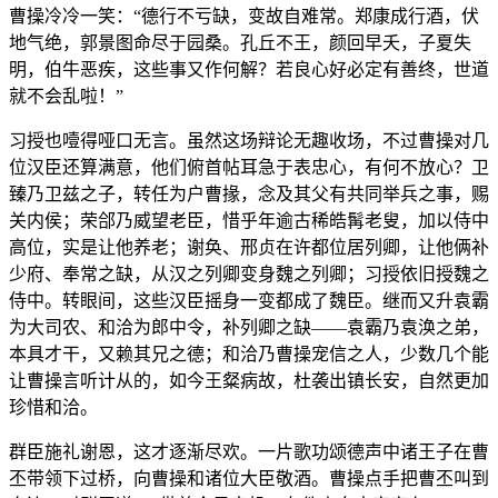
曹操冷冷一笑：“德行不亏缺，变故自难常。郑康成行酒，伏
地气绝，郭景图命尽于园桑。孔丘不王，颜回早夭，子夏失
明，伯牛恶疾，这些事又作何解？若良心好必定有善终，世道
就不会乱啦！”
习授也噎得哑口无言。虽然这场辩论无趣收场，不过曹操对几
位汉臣还算满意，他们俯首帖耳急于表忠心，有何不放心？卫
臻乃卫兹之子，转任为户曹掾，念及其父有共同举兵之事，赐
关内侯；荣郃乃威望老臣，惜乎年逾古稀皓髯老叟，加以侍中
高位，实是让他养老；谢奂、邢贞在许都位居列卿，让他俩补
少府、奉常之缺，从汉之列卿变身魏之列卿；习授依旧授魏之
侍中。转眼间，这些汉臣摇身一变都成了魏臣。继而又升袁霸
为大司农、和洽为郎中令，补列卿之缺——袁霸乃袁涣之弟，
本具才干，又赖其兄之德；和洽乃曹操宠信之人，少数几个能
让曹操言听计从的，如今王粲病故，杜袭出镇长安，自然更加
珍惜和洽。
群臣施礼谢恩，这才逐渐尽欢。一片歌功颂德声中诸王子在曹
丕带领下过桥，向曹操和诸位大臣敬酒。曹操点手把曹丕叫到