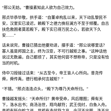
“邢公无妨。”曹操素知此人欲为自己效力。
邢贞毕恭毕敬，拱手道：“自董卓构乱以来，天下动乱黎民不
安，汉室实已凌迟，赖殿下之德力挽狂澜方不至于倾覆。自古
扶危救困者莫若殿下，殿下实已得万民之心，若欲天下久
安……”
话未说完，曹操已猜出他要劝进，摆手道：“邢公说哪里话？
寡人虽是邦国之主，终为汉臣，不可行越矩之事。”这种话他
说过无数遍，自己都烦了，其实他何尝不想称帝，只是没有恰
当的时机。
侍中习授接过话来：“从古至今，帝王皆人心所向。昔尧传
舜，舜传禹，德行相承何言越矩？”
“不错。”邢贞连连点头，“殿下为尊乃天命所归。”
曹操越发摇头：“天命所归？黄帝受命，风后赠图；舜有天
下，洛水出书；商汤治世，翔鸟献符；武王伐纣，白鱼入舟。
高祖有斩白蛇之说，世祖有赤伏符之兆。今河不出图，洛不出