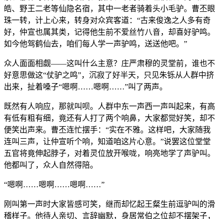
皓、野王二老等仙隐名宿，其中一老者骑着头小毛驴。曹丕眼
珠一转，计上心来，转身对众宾客道：“古来俊逸之人多有奇
好，仲宣也属其类，记得他生前不爱丝竹八音，却喜好驴鸣。
如今他驾鹤仙去，咱们每人学一声驴鸣，送送他吧。”
众人面面相觑——这叫什么主意？庄严肃穆的灵堂前，谁也不
好意思做这“仗驴之鸣”，沉寂了好半天，只见朱铄从人群中挤
出来，扯着嗓子“嗯啊……嗯啊……”叫了两声。
既然有人响应，那就叫呗。人群中东一声西一声叫起来，有高
有低有粗有细，竟还有人打了两个响鼻，大家都觉好笑，却不
便笑出声来。曹丕连忙摆手：“实在不雅。这样吧，大家随我
连叫三声，让仲宣听个响，知道咱这片心意。”说罢这位堂堂
五官将竟伸起脖子，对着灵位放开喉咙，响亮地学了声驴叫。
他都叫了，众人自然得陪。
“嗯啊……嗯啊……嗯啊……”
刚叫第一声时大家皆感可笑，继而却忆起王粲生前逗驴叫的滑
稽样子。他待人亲切、言辞幽默，身居常伯之位却不摆架子，