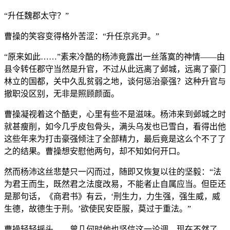
“升任魏郡太守？”
曹操的笑容变得格外苦涩：“升任京兆尹。”
“原来如此……”素来冷酷的杨沛竟露出一丝落寞的神情——由
县令转任郡守当然是升官，不过从此远离了邺城，远离了豪门
林立的国都，关中久乱贫弱之地，谈何惩治豪强？这种升官与
撤职没区别，无非是照顾颜面。
曹操凝视着这个酷吏，心里有些不是滋味。杨沛来到邺城之时
就甚瘦削，如今几乎皮包骨头，满头乌发也已雪白，看得出他
这些年来为打击豪强倾注了全部精力，最后竟是这么个不了了
之的结果。曹操想安慰他两句，却不知如何开口。
然而杨沛这丝悲楚只一闪而过，随即又恢复以往的坚毅：“法
为君王而生，既然君之法度改易，不能者止自属应当。但臣还
是那句话，《商君书》有云，‘刑生力，力生强，强生威，威
生德，故德生于刑。’欲使民安臣服，莫过于重法。”
曹操轻轻摇头——曾几何时他也坚信这一论调，现在不然了，