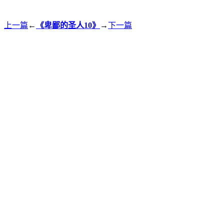
上一篇
←
《卑鄙的圣人10》
→
下一篇