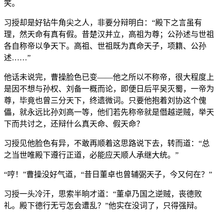
笑。
习授却是好钻牛角尖之人，非要分辩明白：“殿下之言虽有
理，然天命有真有假。昔楚汉并立，高祖为尊；公孙述与世祖
各自称帝以争天下。高祖、世祖既为真命天子，项籍、公孙
述……”
他话未说完，曹操脸色已变——他之所以不称帝，很大程度上
是因不想与孙权、刘备一概而论，即便日后平吴灭蜀，一帝为
尊，毕竟也曾三分天下，终遗微词。只要他抱着刘协这个傀
儡，就永远比孙刘高一等，他们若先称帝就是僭越逆贼，举天
下而共讨之，还辩什么真天命、假天命？
习授见他脸色有异，不敢再顺着这思路说下去，转而道：“总
之当世唯殿下遵行正道，必能应天顺人承继大统。”
“哼！”曹操没好气道，“昔日董卓也曾辅弼天子，今又何在？”
习授一头冷汗，思索半晌才道：“董卓乃国之逆贼，丧德败
礼。殿下德行无亏怎会遭乱？”他实在没词了，只得强辩。