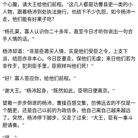
个心腹，请大王给他们前程。”这几人都是功曹县吏一类的小
人物，跟着杨沛到处执法施行，也结下不少仇怨，如今杨沛一
走，他们能有好果子吃？
“杨孔渠，寡人认识你二十多年，直至今日才听你说出一句合
乎人情的话。”
杨沛却道：“非是臣邀买人情，实是他们受臣之令，上支下
派，结怨亦非本心。今日臣要走，保他们无虞；来日他们若为
非作歹，犯到臣手里，臣照样叫他们死！”
“好！寡人答应你，给他们前程。”
“谢大王。”杨沛起身，“既然如此，臣明日便离京。”
望着一步步倒退的杨沛，曹操百感交集，仿佛远去的不仅是一
个酷吏，还是自己以前的为政信条，他自己离自己越来越远
了。突然，杨沛停下脚步，又走了过来：“大王，臣有一事斗
胆请奏。”
“说。”