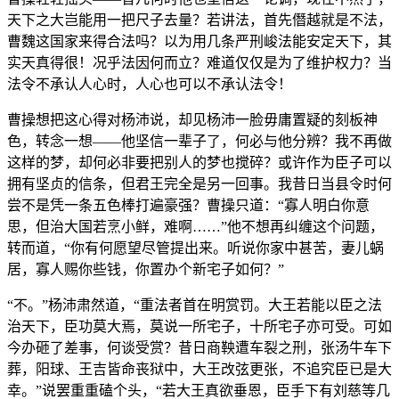
天下之大岂能用一把尺子去量？若讲法，首先僭越就是不法，
曹魏这国家来得合法吗？以为用几条严刑峻法能安定天下，其
实天真得很！况乎法因何而立？难道仅仅是为了维护权力？当
法令不承认人心时，人心也可以不承认法令！
曹操想把这心得对杨沛说，却见杨沛一脸毋庸置疑的刻板神
色，转念一想——他坚信一辈子了，何必与他分辨？我不再做
这样的梦，却何必非要把别人的梦也搅碎？或许作为臣子可以
拥有坚贞的信条，但君王完全是另一回事。我昔日当县令时何
尝不是凭一条五色棒打遍豪强？曹操只道：“寡人明白你意
思，但治大国若烹小鲜，难啊……”他不想再纠缠这个问题，
转而道，“你有何愿望尽管提出来。听说你家中甚苦，妻儿蜗
居，寡人赐你些钱，你置办个新宅子如何？”
“不。”杨沛肃然道，“重法者首在明赏罚。大王若能以臣之法
治天下，臣功莫大焉，莫说一所宅子，十所宅子亦可受。可如
今办砸了差事，何谈受赏？昔日商鞅遭车裂之刑，张汤牛车下
葬，阳球、王吉皆命丧狱中，大王改弦更张，不追究臣已是大
幸。”说罢重重磕个头，“若大王真欲垂恩，臣手下有刘慈等几