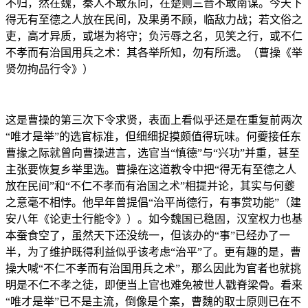
不归，然在魏，秦人不敢东向，在楚则三晋不敢南谋。今天下
得无有至德之人放在民间，及果勇不顾，临敌力战；若文俗之
吏，高才异质，或堪为将守；负污辱之名，见笑之行，或不仁
不孝而有治国用兵之术：其各举所知，勿有所遗。（曹操《举
贤勿拘品行令》）
这是曹操的第三次下令求贤，表面上看似乎还是在重复前两次
“唯才是举”的选官标准，但细细捉摸颇值得玩味。何夔接任东
曹掾之际就曾向曹操进言，选官当“慎德”与“兴功”并重，甚至
主张要恢复乡举里选。曹操在这道教令中把“得无有至德之人
放在民间”和“不仁不孝而有治国之术”相提并论，其实与何夔
之意毫不相悖。他早年曾提倡“治平尚德行，有事赏功能”（建
安八年《论吏士行能令》）。如今魏国已稳固，汉室权力也基
本蚕食空了，虽然天下还没统一，但该办的“事”已经办了一
半，为了维护既得利益似乎该考虑“治平”了。更有趣的是，曹
操大喊“不仁不孝而有治国用兵之术”，那么因此为官者也就挑
明是不仁不孝之徒，即便当上官也难免被世人戳脊梁骨。看来
“唯才是举”已不是主流，倒像是个案，曹魏的取士原则已在不