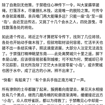
除了自救别无他策，于禁稳住心神传下一令，叫大家薅草搓
绳，打落浮木，尽量捆扎木筏，这是唯一的脱险之策。可传令
本身就是难题，亲兵嗓门再大能嚷多远？只能一座“岛”至一座
“岛”，由近至远传达，又挑了十几个会水之人，四处游曳，寻
找散落各处的将佐。
如此逐个传达，将近正午才算把军令传下，找到了几位将领，
各处也开始动手做木筏了，但就地取材谈何容易，忙活半天也
搓不出一条结实绳子，照这速度进展，大部分人注定无法逃生
了。于禁强打精神眺望东南——此处离樊城只十里之遥，脚下
本是山坡，应该很容易就看到城楼；可不知为何，樊城却已寻
不见踪影，目光所及除了茫茫大水就是零星“小岛”，或许樊城
也困于水中，成了远方的小洲，辨不出来了。
“快看！有船来了！”有个亲兵手指正南方喊了一声。
所有潦倒的士卒都蹦了起来，簇拥着向南望去，果见天水相接
处有几个黑点，继而几艘舟楫的轮廓逐渐清晰，缓缓接近远方
“小岛”。众人欢呼雀跃，都以为得救了；于禁瞧见心中却是一