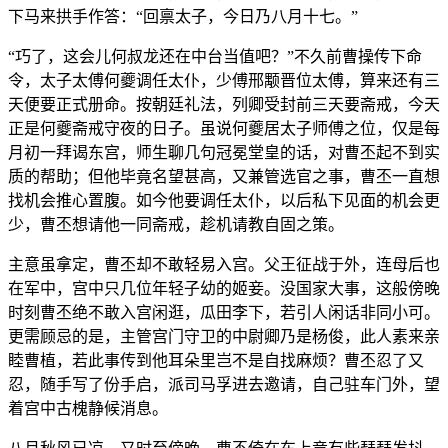
下马来拱手作答：“回禀太子，今日乃八月十七。”
“巧了，这会儿何叔龙还在中台当值吧？”不久前曹操传下命
令，太子太傅何夔调任太仆，少傅邢颙晋位太傅，算来还有三
天便要正式册命。按朝廷礼法，列卿受封前三天要斋戒，今天
正是何夔斋戒守夜的日子。虽说何夔居太子师傅之位，仅是每
月初一拜谒东宫，师生聊几句冠冕堂皇的话，对曹丕起不到实
质的帮助；但他毕竟名望甚高，又兼管选官之事，曹丕一直想
找机会推心置腹。如今他要调任太仆，以后私下见面的机会更
少，曹丕想请他一同斋戒，趁机请教自固之策。
主意虽拿定，曹丕却不敢轻易入宫。父王征战于外，连母后也
在军中，宫中只几位年轻子幼的姬妾。没国家大事，这般傍晚
时刻曹丕绝不敢入宫闲逛，瓜田李下，若引人闲话非同小可。
更需顾忌的是，主管宫门守卫的中尉卿乃是杨俊，此人素来亲
睦曹植，若此事传到他耳朵里岂不是自找麻烦？曹丕忍了又
忍，随手写了份手启，派司马孚进去邀请，自己驻车门外，望
着宫中古槐静候消息。