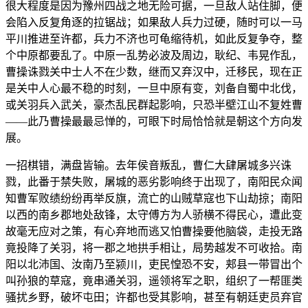
很大程度是因为豫州四战之地无险可据，一旦敌人站住脚，便
会陷入反复角逐的拉锯战；如果敌人兵力过硬，随时可以一马
平川推进至许都，兵力不济也可龟缩待机，如此反复争夺，整
个中原都要乱了。中原一乱势必波及周边，耿纪、韦晃作乱，
曹操诛戮关中士人不在少数，继而又弃汉中，迁移民，现在正
是关中人心最不稳的时刻，一旦中原有变，刘备自蜀中北伐，
或关羽兵入武关，豪杰乱民群起影响，只恐半壁江山不复姓曹
——此乃曹操最最忌惮的，可眼下时局恰恰就是朝这个方向发
展。
一招棋错，满盘皆输。去年侯音叛乱，曹仁大肆屠城多兴诛
戮，此番于禁失败，屠城的恶劣影响终于出现了，南阳民众闻
知曹军败绩纷纷再举反旗，流亡的山贼草寇也下山劫掠；南阳
以西的南乡郡地处敌锋，太守傅方为人骄横不得民心，遭此变
故毫无应对之策，有心弃地而逃又怕曹操要他脑袋，走投无路
竟投降了关羽，将一郡之地拱手相让，局势越发不可收拾。南
阳以北沛国、汝南乃至颍川，吏民惶恐不安，郏县一带冒出个
叫孙狼的草寇，竟串通关羽，遥领将军之职，组织了一帮匪类
骚扰乡野，破坏屯田；许都也受其影响，甚至有朝廷吏员弃官