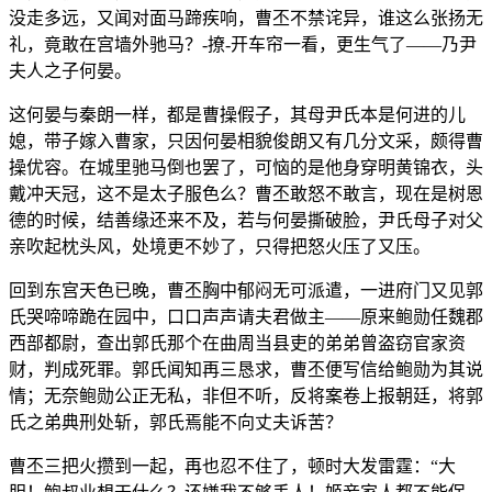
没走多远，又闻对面马蹄疾响，曹丕不禁诧异，谁这么张扬无
礼，竟敢在宫墙外驰马？-撩-开车帘一看，更生气了——乃尹
夫人之子何晏。
这何晏与秦朗一样，都是曹操假子，其母尹氏本是何进的儿
媳，带子嫁入曹家，只因何晏相貌俊朗又有几分文采，颇得曹
操优容。在城里驰马倒也罢了，可恼的是他身穿明黄锦衣，头
戴冲天冠，这不是太子服色么？曹丕敢怒不敢言，现在是树恩
德的时候，结善缘还来不及，若与何晏撕破脸，尹氏母子对父
亲吹起枕头风，处境更不妙了，只得把怒火压了又压。
回到东宫天色已晚，曹丕胸中郁闷无可派遣，一进府门又见郭
氏哭啼啼跪在园中，口口声声请夫君做主——原来鲍勋任魏郡
西部都尉，查出郭氏那个在曲周当县吏的弟弟曾盗窃官家资
财，判成死罪。郭氏闻知再三恳求，曹丕便写信给鲍勋为其说
情；无奈鲍勋公正无私，非但不听，反将案卷上报朝廷，将郭
氏之弟典刑处斩，郭氏焉能不向丈夫诉苦？
曹丕三把火攒到一起，再也忍不住了，顿时大发雷霆：“大