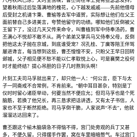
八月秋风已凉，又时至傍晚，曹丕倚在车上竟有些瑟瑟发抖，
望着秋雨过后坠落满地的槐花，心下越发戚戚——先前他借母
后受封之机请卞秉、曹瑜等去军中道贺，实际想让他们在父王
面前替自己多进美言，夸赞他留守的功绩。哪知他们反倒被父
王留下了，没过几天又传来命令，叫曹植到军中侍奉汤药，曹
丕满心不悦却不敢不从。两个弟弟又掌兵马又侍奉父母，反倒
把他这太子抛在京城，到底谁受宠？况孔桂、丁廙等陪王伴驾
屡进谗言，每当想到这些，曹丕惶惶不安，只盼父王早日回转
邺城，父子相见便不愁不能以仁孝取悦上心，可是襄樊之役何
时才能终结？提心吊胆的日子几时熬到头啊！
片刻工夫司马孚就出来了，却只他一人：“何公言，臣下与太
子一同斋戒不合常例，不肯前来。”朝中耳目甚杂，特别是丁
仪时时留心诸臣举动，何夔当然不便应允；但司马孚也是个死
脑筋，若换了他兄长，再三恳求把话讲透，又有太子书信，人
家也不至于断然拒绝。司马孚倒干脆，人家说声“不去”，他就
溜溜达达回来了。
曹丕跟这个榆木脑袋急不得恼不得，宫门处旁观的兵丁又甚
多，不便久留，只得摆手作罢，窝在车里暗暗憋气。车过宫门