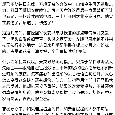
却已不复往日之威。万般无奈放弃汉中，自知今生再无进取之
力，打算回邺城安度晚年。可老天竟连这最后一点愿望都不让
他满足，一场败仗震撼中原，三十年开创之业岌岌可危，他实
在累透了，烦透了，伤透了！
短短几天间，曹操回军长安以来刚恢复的那点精气神儿又丢
了，满头白发蓬如荒草，头风之症复发，左腿已麻木到不拄拐
杖无法行走的地步，连日来几乎是半卧在榻上处置这些纷扰
的，头晕眼花看不清奏报，全靠曹植读给他听。
公事之余便是哀叹，天灾致败无可指责，只是于禁临难降敌大
失颜面——跟随自己征战沙场三十年的宿将临危之际还不如新
近归顺的庞德，怎不痛心？出征前的豪言壮语言犹在耳，人心
怎么变得这么快？还有胡修、傅方，当初重用他们时司马懿就
表示反对，他却执意授予重任，结果这次双双投敌，于禁还勉
强算是情势所迫，傅方竟将南乡郡拱手献与关羽，胡修还替人
家当说客，真真可恨至极。
曹操寒心了，如果连最器重的将军和亲自提拔的人都不可靠，