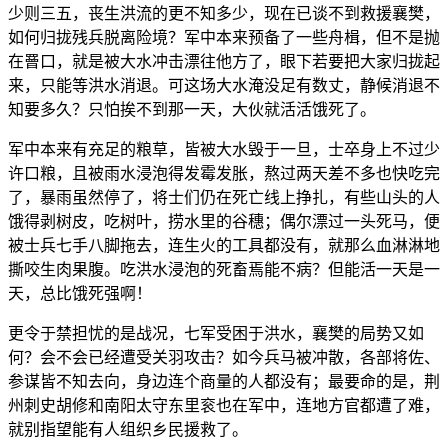
少则三五，丧生洪流的更不知多少，现在已谈不到救援襄樊，
如何归拢残兵脱离险境？军中本来预备了一些舟楫，但不是抛
在罾口，就是被大水冲击漂往他方了，眼下若要把大家归拢起
来，只能等洪水消退。可这场大水淹没足有数丈，静候消退不
知要多久？只怕挨不到那一天，大伙就活活饿死了。
军中本来有充足的粮草，皆被大水毁于一旦，士卒身上不过少
许口粮，且被雨水浸泡得发霉发胀，熬过两天差不多也快吃完
了，暴雨虽然停了，将士们仍在死亡线上挣扎，有些山头的人
饿得剥树皮，吃树叶，捞水里的谷穗；偶尔漂过一头死马，便
被士兵七手八脚拖去，连生火的工具都没有，就那么血淋淋地
撕咬生肉果腹。吃洪水浸泡的死畜焉能不病？但能活一天是一
天，总比饿死强啊！
更令于禁担忧的是战况，七军受困于洪水，襄樊的局势又如
何？会不会已经遭受关羽攻击？如今兵马被冲散，各部将佐、
参谋皆不知去向，身边连个商量的人都没有；最要命的是，荆
州刺史胡修和南阳太守东里衮也在军中，连地方官都遭了难，
就别指望能有人组织乡民援救了。