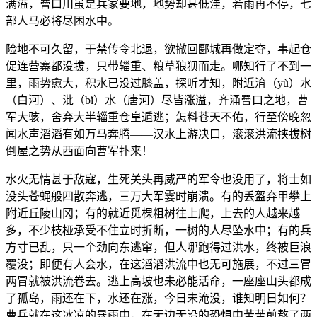
满溢，罾口川虽是兵家要地，地势却甚低洼，若雨再不停，七
部人马必将尽困水中。
险地不可久留，于禁传令北退，欲撤回郾城再做定夺，事起仓
促连营寨都没拔，只带辎重、粮草狼狈而走。哪知行了不到一
里，雨势愈大，积水已没过膝盖，探听才知，附近淯（yù）水
（白河）、沘（bǐ）水（唐河）尽皆涨溢，齐涌罾口之地，曹
军大骇，舍弃大半辎重仓皇遁逃；怎料苍天不佑，行至傍晚忽
闻水声滔滔有如万马奔腾——汉水上游决口，滚滚洪流挟拔树
倒屋之势从西面向曹军扑来！
水火无情甚于敌寇，生死关头再威严的军令也没用了，将士如
没头苍蝇般四散奔逃，三万大军霎时崩溃。有的丢盔弃甲攀上
附近丘陵山冈；有的就近觅棵粗树往上爬，上去的人越来越
多，不少枝桠承受不住立时折断，一树的人尽坠水中；有的兵
方寸已乱，只一个劲向东逃窜，但人哪跑得过洪水，终被巨浪
覆没；即便有人会水，在这滔滔洪流中也无可施展，不过三冒
两冒就被洪流卷去。逃上高坡也未必能活命，一座座山头都成
了孤岛，雨还在下，水还在涨，今日未淹没，谁知明日如何？
曹兵就在这冰凉的暴雨中，在无边无沿的恐惧中苦苦煎熬了两