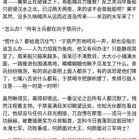
凛——襄樊正在敌锋之下，焉能抽兵力援救？反之关羽早备船
只欲侵汉水之北，已过两天两夜，来的该不会是敌船吧？果不
其然，没多久呐喊声从远而近逐岛传来——关羽的水军来了！
“怎么办？”所有士兵都在向于禁问计。
“慌什么？都给我沉住气！”于禁严厉地呵斥一声，却也没指示
该怎么办——人为刀俎我为鱼肉，他又有何办法？只能静观其
变了。南来船只越来越多，渐渐已不清数目，大大小小铺满水
面，一路推进包围诸高地，模模糊糊也瞅不见发生了什么。亲
兵纷纷揣测，有的说必是把上面人都杀了，有的说恐是他们降
了，七嘴八舌说什么都有，于禁喝令把旗帜拔了，免得引敌人
注意——拖一时是一时吧！
虽然瞅得见，离得却很远，一番议论之后所有人都沉默了，悄
然注视着主帅。于禁虽满目关切眺望远处，也知大伙都在看自
己，他却没与任何人目光相接，兀自愣在那里——戎马一生战
功赫赫，被曹操褒奖为众将魁首，怎料今日竟落到这般田地？
水淹七军，功败垂成，何颜面对大王，何颜面对三军将士？