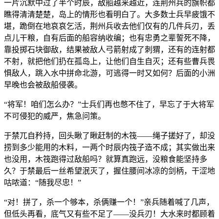
一片沉默中过了半个时辰，敌船越来越近，连荆州兵的旗帜都
瞧得清清楚楚，岛上的情形也看明白了。大多数士兵早疲饿不
堪，跪倒在地哀哀乞活，荆州兵收去他们仅有的几件兵刃，丢
点儿干粮，自有后面的船容纳收编；也有忠勇之辈誓死不降，
靠投掷石块御敌，结果被敌人弓箭射成了刺猬，还有的连射都
不射，就把他们扔在孤岛上，让他们自生自灭；还有些曹兵畏
惧敌人，跳入水中拼命北游，可逃得一时又如何？后面的小洲
早晚也会被敌船侵袭。
“将军！咱们怎么办？”士兵们再也憋不住了，早忘了于大将军
不可侵犯的威严，焦急问策。
于禁兀自矜持，回头瞅了瞅赶制的木筏——绳子搓好了，却没
捞到多少能用的木料，一两个时辰内筏子造不成；其实做出来
也没用，木筏跑得过敌船吗？就算真跑远，没粮食能坚持多
久？于禁最后一丝希望泯灭了，握住腰间冰凉的剑柄，干涩地
咕哝道：“随我尽忠！”
“对！拼了，杀一个够本，杀俩赚一个！”亲兵随着喊了几声，
但低头再看，底气又有些不足了——没兵刃！大水来时都顾着