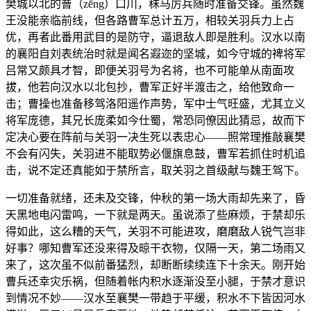
樊城以北的罾（zēng）口川，秣马厉兵随时准备交锋。虽然魏
王没能亲临前线，但各路曹军总计五万，相较关羽兵力上占
优，再者此番用武目的是防守，逼退敌人即是胜利。汉水以南
的襄阳自刘表统治时就是闻名遐迩的坚城，如今守城的裨将军
吕常又颇具才智，即便关羽号为名将，也不可能单从南面攻
拔，他若向汉水以北包抄，曹军正好半渡击之，给他致命一
击；曹操也准备移驾洛阳遥作声势，军中士气旺盛，尤其立义
将军庞德，其兄长庞柔如今仕蜀，常恐同僚因此猜忌，故而下
定决心要在阵前与关羽一决生死以表忠心——照常理推敲襄樊
不会有闪失，关羽进不能取势必偃旗息鼓，曹军若抓住时机追
击，说不定还真能如于禁所言，取关羽之首级献与魏王驾下。
一切准备就绪，还未及交锋，仲秋的第一场大雨却先来了，昏
天黑地电闪雷鸣，一下就是两天。虽说添了些麻烦，于禁却乐
得如此，这么糟的天气，关羽不可能进攻，磨磨敌人锐气岂非
好事？哪知曹军还没来得及晾干衣物，仅隔一天，第二场雨又
来了，这次虽不似前番猛烈，却断断续续连下十余天。刚开始
曹兵还幸灾乐祸，但随着帐内积水逐渐没至小腿，于禁才意识
到情况不妙——汉水至襄樊一带趋于平缓，积水不下皆因河水