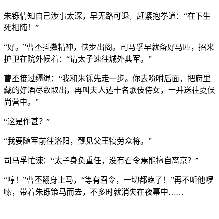
朱铄情知自己涉事太深，早无路可退，赶紧抱拳道：“在下生
死相随！”
“好。”曹丕抖擞精神，快步出阁。司马孚早就备好马匹，招来
护卫在院外候着：“请太子速往城外典军。”
曹丕接过缰绳：“我和朱铄先走一步。你去吩咐后面，把府里
藏的好酒尽数取出，再叫夫人选十名歌伎侍女，一并送往夏侯
尚营中。”
“这是作甚？”
“我要随军前往洛阳，觐见父王犒劳众将。”
司马孚忙谏：“太子身负重任，没有召令焉能擅自离京？”
“哼！”曹丕翻身上马，“等有召令，一切都晚了！”再不听他啰
嗦，带着朱铄策马而去，不多时就消失在夜幕中……