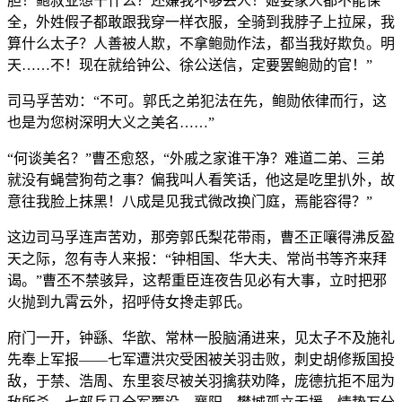
胆！鲍叔业想干什么？还嫌我不够丢人！姬妾家人都不能保
全，外姓假子都敢跟我穿一样衣服，全骑到我脖子上拉屎，我
算什么太子？人善被人欺，不拿鲍勋作法，都当我好欺负。明
天……不！现在就给钟公、徐公送信，定要罢鲍勋的官！”
司马孚苦劝：“不可。郭氏之弟犯法在先，鲍勋依律而行，这
也是为您树深明大义之美名……”
“何谈美名？”曹丕愈怒，“外戚之家谁干净？难道二弟、三弟
就没有蝇营狗苟之事？偏我叫人看笑话，他这是吃里扒外，故
意往我脸上抹黑！八成是见我式微改换门庭，焉能容得？”
这边司马孚连声苦劝，那旁郭氏梨花带雨，曹丕正嚷得沸反盈
天之际，忽有寺人来报：“钟相国、华大夫、常尚书等齐来拜
谒。”曹丕不禁骇异，这帮重臣连夜告见必有大事，立时把邪
火抛到九霄云外，招呼侍女搀走郭氏。
府门一开，钟繇、华歆、常林一股脑涌进来，见太子不及施礼
先奉上军报——七军遭洪灾受困被关羽击败，刺史胡修叛国投
敌，于禁、浩周、东里衮尽被关羽擒获劝降，庞德抗拒不屈为