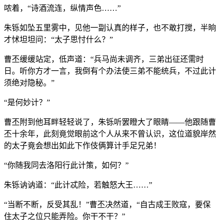
哝着，“诗酒流连，纵情声色……”
朱铄如坠五里雾中，见他一副认真的样子，也不敢打搅，半晌
才怵坦坦问：“太子思忖什么？”
曹丕缓缓站定，低声道：“兵马尚未调齐，三弟出征还需时
日。听你方才一言，我倒有个办法使三弟不能统兵，不过此计
须绝对隐秘。”
“是何妙计？”
曹丕附到他耳畔轻轻说了，朱铄听罢瞪大了眼睛——他跟随曹
丕十余年，此刻竟觉眼前这个人从来不曾认识，这位道貌岸然
的太子竟会想出如此下作伎俩算计手足兄弟！
“你随我同去洛阳行此计策，如何？”
朱铄讷讷道：“此计忒险，若触怒大王……”
“当断不断，反受其乱！”曹丕决然道，“自古成王败寇，要保
住太子之位只能弄险。你干不干？”