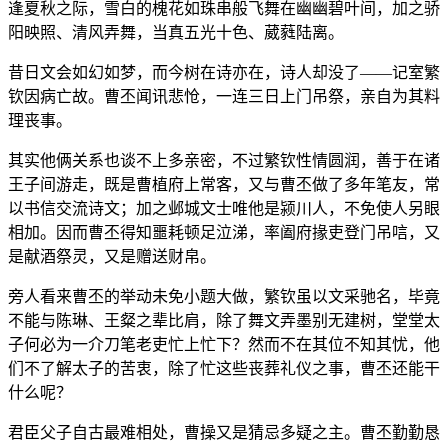
逢夏秋之际，雪白的槐花如珠串般飞舞在幽幽碧叶间，加之骄
阳映照、清风弄舞，当真五光十色、葳蕤陆离。
昔日文会如幻如梦，而今树在诗亦在，诗人却没了——记室繁
钦因病亡故。曹丕闻讯悲怆，一连三日上门吊祭，亲自为其料
理丧事。
其实他俩关系也谈不上多亲密，不过繁钦性情圆润，善于在诸
王子间游走，既是曹植府上常客，又与曹丕做了多年笔友，常
以书信交流诗文；加之邺城文士唯他是颍川人，不免使人另眼
相加。因而曹丕得知噩耗顿足泣涕，率阖府掾吏登门吊唁，又
是献酒祭灵，又是赠送财帛。
旁人看来曹丕的举动未免小题大做，繁钦虽以文采驰名，毕竟
不能与陈琳、王粲之辈比肩，除了舞文弄墨别无建树，堂堂太
子何必为一介刀笔老吏忙上忙下？然而不在其位不知其忧，他
们不了解太子的苦衷，除了忙这些丧葬礼仪之事，曹丕还能干
什么呢？
君臣父子自古最难相处，曹操又是猜忌多疑之主。曹丕勤勤恳