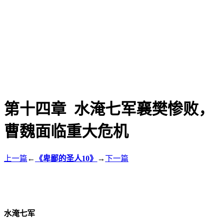
第十四章 水淹七军襄樊惨败，
曹魏面临重大危机
上一篇
←
《卑鄙的圣人10》
→
下一篇
水淹七军