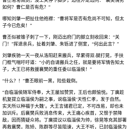
曹丕匆匆佩剑，没工夫停下脚步，边往外走边问：“襄樊情势
如何？曹仁是否有危？”
哪知刘肇一把扯住他袍襟：“曹将军是否有危尚不可知，但太
子今已危矣！”
曹丕似被锥子刺了一下，刚迈出府门的脚立刻收回来：“关
门！”挥退亲兵，扯着刘肇、朱铄进了侧室，“何出此言？”
刘肇疾驰一天一夜从洛阳赶来搬兵，早累得双-腿打晃，手扶
门框气喘吁吁道：“小的自请搬兵之任，就是要将军情告知太
子，大王已将救援襄樊的重任委以临淄侯！”
“什么？！”曹丕眼前一黑，险些栽倒。
“自临淄侯随军侍奉，大王屡加赞赏，王后也颇愉悦。丁廙趁
机复提立临淄侯为嗣之事，说临淄侯‘天性仁孝，发于自然。
实天所以种福于大魏’。大王言储君已定，不可改易，却也未
加训斥。后襄樊兵败消息传来，大王痛心疾首，又恨于禁降
敌，因而猜疑众将。丁廙提议以临淄侯为帅，徐晃等充其部署
再救襄樊，陈矫、陈群等尽皆阻谏，大王不听，已封临淄侯为