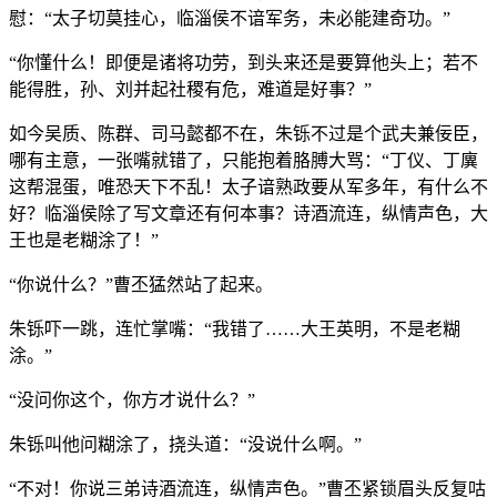
慰：“太子切莫挂心，临淄侯不谙军务，未必能建奇功。”
“你懂什么！即便是诸将功劳，到头来还是要算他头上；若不
能得胜，孙、刘并起社稷有危，难道是好事？”
如今吴质、陈群、司马懿都不在，朱铄不过是个武夫兼佞臣，
哪有主意，一张嘴就错了，只能抱着胳膊大骂：“丁仪、丁廙
这帮混蛋，唯恐天下不乱！太子谙熟政要从军多年，有什么不
好？临淄侯除了写文章还有何本事？诗酒流连，纵情声色，大
王也是老糊涂了！”
“你说什么？”曹丕猛然站了起来。
朱铄吓一跳，连忙掌嘴：“我错了……大王英明，不是老糊
涂。”
“没问你这个，你方才说什么？”
朱铄叫他问糊涂了，挠头道：“没说什么啊。”
“不对！你说三弟诗酒流连，纵情声色。”曹丕紧锁眉头反复咕