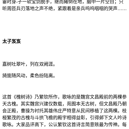
霎时身-子一软宝剑脱手，继而瘫倒在地，脑中一片空白；只
听周匝兵刃落地之声不绝，紧跟着是亲兵呜呜咽咽的哭声……
太子岌岌
嘉树吐翠叶，列在双阙涯。
旑旎随风动，柔色纷陆离。
这首《槐树诗》乃繁钦所作，歌咏的是魏宫文昌殿前的两棵参
天古槐。其实魏宫兴建仅数载，苑囿本无古树，但文昌殿乃朝
会正殿，曹操为衬托其雄伟庄严特意从民间移植了这两棵。枝
桠繁茂的古槐与斗拱飞檐的殿宇相得益彰，引得邺下文人吟诗
歌咏。大家品评高下，公认繁钦这首诗言简意赅最为传神。每