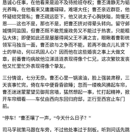
恳诚心任事，在他看来是迫不及待抢班夺权；曹丕清静无为韬
光养晦，在他看来又庸庸碌碌，难堪大任；曹丕亲近群臣，他
怀疑结党营私；曹丕疏远臣下，他又说太子心胸狭隘，简慢无
恩——这也不是，那也不是，把曹丕挤对得晕头转向。留守邺
城情同监国，但曹丕既不敢荒废政务又不能过于热衷，只能粗
弘大体；即便如此还是屡屡得闻父王不满之言，眼瞅着曹彰统
领军马独当一面，曹丕欲与之争而不能，若再不做点儿礼贤下
士的举动，何以巩固人心？因而他在这些婚丧之事上大做文
章，前番曹均病故他泣涕涟涟表现得像个仁兄，这次繁钦发丧
他又忙里忙外表现得像个挚友。
三分情谊，七分无奈。曹丕心里一锅滚油，脸上强装肃穆，三
天丧事忙完，倚在车中便昏昏欲睡；忽而一缕晚风拂起车帘，
曹丕迷迷蒙蒙望见御苑宫墙，猛然想起一事，忙打起精神，掀
开车帘细看——车仗由西向东回归府邸，正行至西宫止车门
前。
“停车！”曹丕嚷了一声，“今天什么日子？”
司马孚就策马跟在车旁，不过他处事过于刻板，听到问话先跳