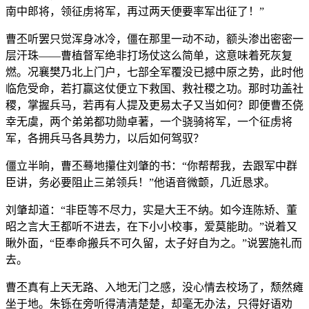
南中郎将，领征虏将军，再过两天便要率军出征了！”
曹丕听罢只觉浑身冰冷，僵在那里一动不动，额头渗出密密一
层汗珠——曹植督军绝非打场仗这么简单，这意味着死灰复
燃。况襄樊乃北上门户，七部全军覆没已撼中原之势，此时他
临危受命，若打赢这仗便立下救国、救社稷之功。那时功盖社
稷，掌握兵马，若再有人提及更易太子又当如何？即便曹丕侥
幸无虞，两个弟弟都功勋卓著，一个骁骑将军，一个征虏将
军，各拥兵马各具势力，以后如何驾驭？
僵立半晌，曹丕蓦地攥住刘肇的书：“你帮帮我，去跟军中群
臣讲，务必要阻止三弟领兵！”他语音微颤，几近恳求。
刘肇却道：“非臣等不尽力，实是大王不纳。如今连陈矫、董
昭之言大王都听不进去，在下小小校事，爱莫能助。”说着又
瞅外面，“臣奉命搬兵不可久留，太子好自为之。”说罢施礼而
去。
曹丕真有上天无路、入地无门之感，没心情去校场了，颓然瘫
坐于地。朱铄在旁听得清清楚楚，却毫无办法，只得好语劝