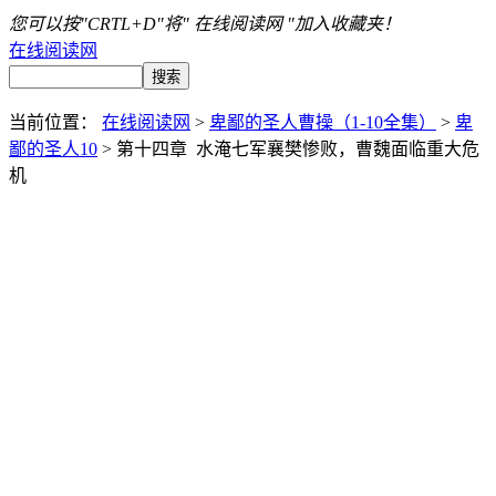
您可以按"CRTL+D"将" 在线阅读网 "加入收藏夹！
在线阅读网
当前位置：
在线阅读网
>
卑鄙的圣人曹操（1-10全集）
>
卑
鄙的圣人10
> 第十四章 水淹七军襄樊惨败，曹魏面临重大危
机