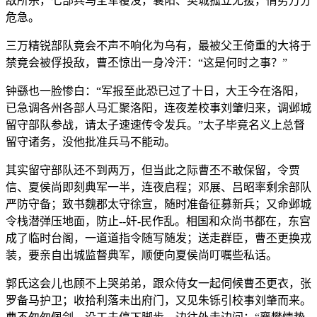
敌所杀，七部兵马全军覆没，襄阳、樊城孤立无援，情势万分
危急。
三万精锐部队竟会不声不响化为乌有，最被父王倚重的大将于
禁竟会被俘投敌，曹丕惊出一身冷汗：“这是何时之事？”
钟繇也一脸惨白：“军报至此恐已过了十日，大王今在洛阳，
已急调各州各部人马汇聚洛阳，连夜差校事刘肇归来，调邺城
留守部队参战，请太子速速传令发兵。”太子毕竟名义上总督
留守诸务，没他批准兵马不能动。
其实留守部队还不到两万，但当此之际曹丕不敢保留，令贾
信、夏侯尚即刻典军一半，连夜启程；邓展、吕昭率剩余部队
严防守备；致书魏郡太守徐宣，随时准备征募新兵；又命邺城
令栈潜弹压地面，防止--奸-民作乱。相国和众尚书都在，东宫
成了临时台阁，一道道指令随写随发；送走群臣，曹丕更换戎
装，要亲自出城监督典军，顺便向夏侯尚叮嘱些私话。
郭氏这会儿也顾不上哭弟弟，跟众侍女一起伺候曹丕更衣，张
罗备马护卫；收拾利落未出府门，又见朱铄引校事刘肇而来。