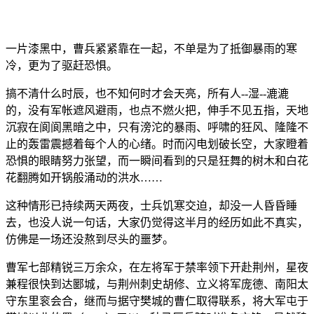
一片漆黑中，曹兵紧紧靠在一起，不单是为了抵御暴雨的寒
冷，更为了驱赶恐惧。
搞不清什么时辰，也不知何时才会天亮，所有人--湿--漉漉
的，没有军帐遮风避雨，也点不燃火把，伸手不见五指，天地
沉寂在阆阆黑暗之中，只有滂沱的暴雨、呼啸的狂风、隆隆不
止的轰雷震撼着每个人的心绪。时而闪电划破长空，大家瞪着
恐惧的眼睛努力张望，而一瞬间看到的只是狂舞的树木和白花
花翻腾如开锅般涌动的洪水……
这种情形已持续两天两夜，士兵饥寒交迫，却没一人昏昏睡
去，也没人说一句话，大家仍觉得这半月的经历如此不真实，
仿佛是一场还没熬到尽头的噩梦。
曹军七部精锐三万余众，在左将军于禁率领下开赴荆州，星夜
兼程很快到达郾城，与荆州刺史胡修、立义将军庞德、南阳太
守东里衮会合，继而与据守樊城的曹仁取得联系，将大军屯于