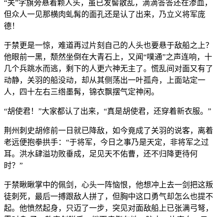
“关”字旗旁悬着颗人头，虽已发髻散乱，滴滴答答还在渗血，
但众人一见那横肉虬髯的面孔还是认了出来，乃立义将军庞
德！
于禁更是一惊，难道再过片刻自己的人头也要悬于敌船之上？
他眼前一黑，颓然坐倒在大青石上，又闻“噗通”之声连响，十
几个兵跳水而逃，剩下的人更六神无主了。慌乱间对面又有了
动静，关羽的船没动，却从其侧荡出一叶孤舟，上面站定一
人，四十左右三绺墨髯，锦衣飘摆气定神闲。
“胡使君！”大家都认了出来，“真是胡使君，还穿着新衣服。”
荆州刺史胡修前一日就已降敌，如今竟成了关羽的说客，离着
老远便抱拳拱手：“于将军，今日之事乃是天定，非将军之过
耳。洪水肆溢功败垂成，足见天不佑曹，还不归降更待何
时？”
于禁瞅瞅掌中的佩剑，心头一阵恼恨，他想冲上去一剑把这叛
徒刺死，最后一搏跟敌人拼了，但胸中这口勇气却怎么也提不
起。他愤然起身，只迈了一步，突见对面敌船上已张满弓弩，