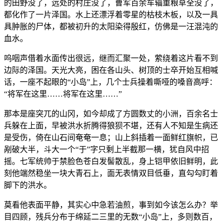
的田野没了，远处的村庄没了，曹军百余车辎重粮草全没了，
都化作了一片泽国。水上还漂浮着零星的枯枝木板，以及一具
具肿胀的尸体，都被初升的太阳染得殷红，仿佛是一汪混沌的
血水。
呜咽声借着水面传出很远，继而汇聚一处，萦绕着这片看不到
边际的泽国。天光大亮，困在各山头、树顶的士卒开始互相喊
话，一座不起眼的“小岛”上，几个士兵操着嘶哑的嗓音高呼：
“将军在这里……将军在这里……”
那本是座突兀的山冈，如今却成了方圆数丈的小洲，百余名士
兵躲在上面，早被洪水折腾得狼狈不堪，还有人不知是生病还
是受伤，倚在山石间奄奄一息；山上斜插着一面鲜红旗帜，已
剐破大半，斗大一个“于”字只剩上半截那一横，犹自风中招
摇。七军统帅于禁脸色苍白发髻散乱，身上铠甲依旧鲜明，此
刻他端然稳坐一块大青石上，面无表情双目低垂，直勾勾盯着
脚下的洪水。
莫看他表面平静，其实心中急若油煎，事到如今该怎么办？举
目四顾，残兵分布于绵延二三里的无数“小岛”上，多则数百，