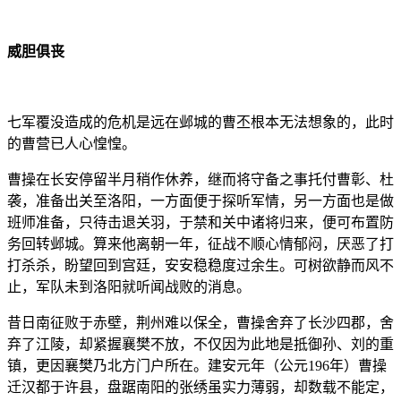
威胆俱丧
七军覆没造成的危机是远在邺城的曹丕根本无法想象的，此时
的曹营已人心惶惶。
曹操在长安停留半月稍作休养，继而将守备之事托付曹彰、杜
袭，准备出关至洛阳，一方面便于探听军情，另一方面也是做
班师准备，只待击退关羽，于禁和关中诸将归来，便可布置防
务回转邺城。算来他离朝一年，征战不顺心情郁闷，厌恶了打
打杀杀，盼望回到宫廷，安安稳稳度过余生。可树欲静而风不
止，军队未到洛阳就听闻战败的消息。
昔日南征败于赤壁，荆州难以保全，曹操舍弃了长沙四郡，舍
弃了江陵，却紧握襄樊不放，不仅因为此地是抵御孙、刘的重
镇，更因襄樊乃北方门户所在。建安元年（公元196年）曹操
迁汉都于许县，盘踞南阳的张绣虽实力薄弱，却数载不能定，