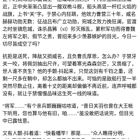
近，正中央渐渐凸显出一艘双桅斗舰，船头高竖一杆红火焰的
战旗，上书“关”字。于禁心内狂跳，他效力曹营三十年，威名
赫赫功勋无数：征战吕布广立功勋，宛城之败力挽狂澜，官渡
之时坐镇危城，诛杀昌豨（xī）殄灭叛乱，累积军功而得曹魏
左将军之职、假节之贵，曾招来多少羡慕嫉妒的目光，今日一
切尽皆成空了吗？
抗拒是送死，降敌又损威名，且负曹氏厚恩，怎么办？于禁牙
关一咬，将佩剑抽出尺许，可望着寒光森森剑芒，又畏缩了，
世人谁不贪生？他的手颤-抖起来，只觉这剑有千钧之重，还
剩一尺多在鞘中，却怎么都抽不出来。可恼的是敌船行至一半
突然尽数止住，离着十丈的距离却偏偏不再近前，连声呼喊都
没有，就让于禁慢慢品味这生死一线的味道。
“将军……”有个亲兵颤巍巍咕哝道，“昔日关羽也曾在大王帐
下听用，您也算与他有旧，咱……”虽没敢把话说完，但目光
中已露怯意。
又有人颤-抖着道：“快看幡竿！那是……”众人瞧得分明，