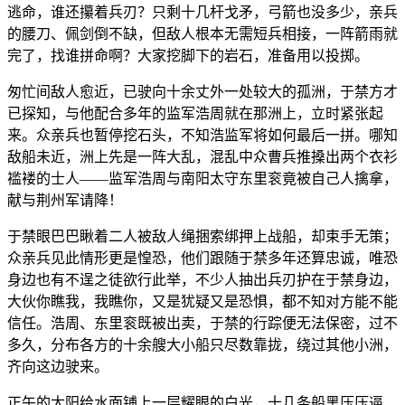
逃命，谁还攥着兵刃？只剩十几杆戈矛，弓箭也没多少，亲兵
的腰刀、佩剑倒不缺，但敌人根本无需短兵相接，一阵箭雨就
完了，找谁拼命啊？大家挖脚下的岩石，准备用以投掷。
匆忙间敌人愈近，已驶向十余丈外一处较大的孤洲，于禁方才
已探知，与他配合多年的监军浩周就在那洲上，立时紧张起
来。众亲兵也暂停挖石头，不知浩监军将如何最后一拼。哪知
敌船未近，洲上先是一阵大乱，混乱中众曹兵推搡出两个衣衫
褴褛的士人——监军浩周与南阳太守东里衮竟被自己人擒拿，
献与荆州军请降！
于禁眼巴巴瞅着二人被敌人绳捆索绑押上战船，却束手无策；
众亲兵见此情形更是惶恐，他们跟随于禁多年还算忠诚，唯恐
身边也有不逞之徒欲行此举，不少人抽出兵刃护在于禁身边，
大伙你瞧我，我瞧你，又是犹疑又是恐惧，都不知对方能不能
信任。浩周、东里衮既被出卖，于禁的行踪便无法保密，过不
多久，分布各方的十余艘大小船只尽数靠拢，绕过其他小洲，
齐向这边驶来。
正午的太阳给水面铺上一层耀眼的白光，十几条船黑压压逼