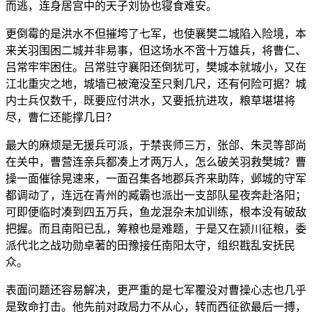
而逃，连身居宫中的天子刘协也寝食难安。
更倒霉的是洪水不但摧垮了七军，也使襄樊二城陷入险境，本
来关羽围困二城并非易事，但这场水不啻十万雄兵，将曹仁、
吕常牢牢困住。吕常驻守襄阳还倒犹可，樊城本就城小，又在
江北重灾之地，城墙已被淹没至只剩几尺，还有何险可据？城
内士兵仅数千，既要应付洪水，又要抵抗进攻，粮草堪堪将
尽，曹仁还能撑几日？
最大的麻烦是无援兵可派，于禁丧师三万，张郃、朱灵等部尚
在关中，曹营连亲兵都凑上才两万人，怎么破关羽救樊城？曹
操一面催徐晃速来，一面召集各地郡兵齐来助阵，邺城的守军
都调动了，连远在青州的臧霸也派出一支部队星夜奔赴洛阳；
可即便临时凑到四五万兵，鱼龙混杂未加训练，根本没有破敌
把握。而且南阳已乱，筹粮也是难题，于是又在颍川征粮，委
派代北之战功勋卓著的田豫接任南阳太守，组织戡乱安抚民
众。
表面问题还容易解决，更严重的是七军覆没对曹操心志也几乎
是致命打击。他先前对政局力不从心，转而西征欲最后一搏，