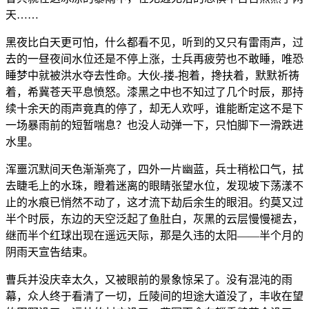
天……
黑夜比白天更可怕，什么都看不见，听到的又只有雷雨声，过
去的一昼夜间水位还是不停上涨，士兵再疲劳也不敢睡，唯恐
睡梦中就被洪水夺去性命。大伙-搂-抱着，搀扶着，默默祈祷
着，希冀苍天平息愤怒。漆黑之中也不知过了几个时辰，那持
续十余天的雨声竟真的停了，却无人欢呼，谁能断定这不是下
一场暴雨前的短暂喘息？也没人动弹一下，只怕脚下一滑跌进
水里。
浑噩沉默间天色渐渐亮了，四外一片幽蓝，兵士稍松口气，拭
去睫毛上的水珠，瞪着迷离的眼睛张望水位，发现坡下荡漾不
止的水痕已悄然不动了，这才流下劫后余生的眼泪。约莫又过
半个时辰，东边的天空泛起了鱼肚白，灰黑的云层慢慢褪去，
继而半个红球出现在遥远天际，那是久违的太阳——半个月的
阴雨天宣告结束。
曹兵并没庆幸太久，又被眼前的景象惊呆了。没有混沌的雨
幕，众人终于看清了一切，丘陵间的坦途大道没了，丰收在望