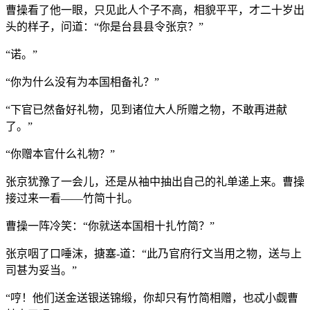
曹操看了他一眼，只见此人个子不高，相貌平平，才二十岁出
头的样子，问道：“你是台县县令张京？”
“诺。”
“你为什么没有为本国相备礼？”
“下官已然备好礼物，见到诸位大人所赠之物，不敢再进献
了。”
“你赠本官什么礼物？”
张京犹豫了一会儿，还是从袖中抽出自己的礼单递上来。曹操
接过来一看——竹简十扎。
曹操一阵冷笑：“你就送本国相十扎竹简？”
张京咽了口唾沫，搪塞-道：“此乃官府行文当用之物，送与上
司甚为妥当。”
“哼！他们送金送银送锦缎，你却只有竹简相赠，也忒小觑曹