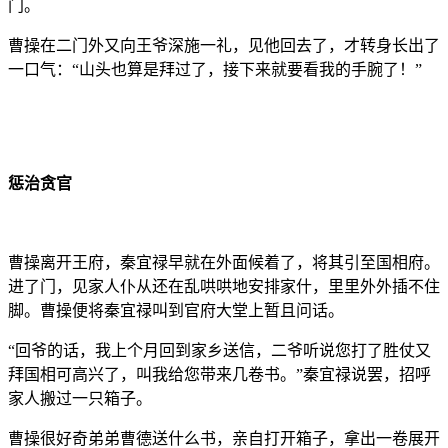
门。
曹操在二门外又向王爷深施一礼，见他回去了，才转身长出了
一口气：“山头也算是拜过了，接下来就要看我的手腕了！”
惩治贪官
曹操离开王府，秦宜禄早就在外面候着了，将其引至国相府。
进了门，见家人仆从还在乱哄哄地安排家什，里里外外插不住
脚。曹操便将秦宜禄叫到官府大堂上暂且问话。
“回爷的话，我上个月回到家乡送信，二爷听说您打了胜仗又
拜国相可高兴了，叫我给您带来几卷书。”秦宜禄说罢，招呼
家人搬过一只箱子。
曹操很好奇弟弟曹德送什么书，亲自打开箱子，拿出一卷展开