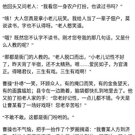
他回头又问老人：“我看您一身农户打扮，也读过书吗？”
“咳！大人您真是拿小老儿玩笑。我给人当了一辈子佃户，莫
说读书，字也不认得呀。”老人憨笑道。
“哦？既然您不认字不读书，刚才您夸我的那几句话，又是什
么人教的呢？”
“那都是衙门的人教的。”老人脱口而出，“小老儿记性不好
了，昨天背了半宿，还不太精熟。嗯……爱民如子，为官清
正。得睹君仪，三生有戏。三生有戏啊！”
曹操“扑哧”一笑，环顾众人，有的掩口而笑，有的金鱼望天，
有的面露尴尬；县令在一边跪着，脑袋都快扎到地里去了。他
又拍了拍老人家的手：“您老好记性，一点儿都不错。今天是
让曹某看了一场好戏呀！您老辛苦啦！”
“不敢不敢。这都是衙门吩咐的。”
曹操也不气恼，把手一抬作了个罗圈揖道：“我曹某人方到济