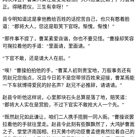
正。得睹君仪，三生有幸呀！”
县令明知道这是拿他教给百姓的话挖苦自己，也只有憨着脸
道：“郡将大人，您这是取笑下官呀。惭愧，惭愧！”
“那件事不提了，曹某素爱诙谐，你也不要见怪。”曹操却笑容
可掬拉着他的手道：“里面请，里面请。”
“下官不敢，还是请大人在前。”
“唉！”曹操拍拍他的手，“曹某人初到贵宝地，万般事务还有
劳赵兄您指点，况且今日若不是您带领百姓来迎接，曹某焉能
一下车就博得爱民的好名声？赵兄不必推辞，请请请。”
赵县令听他这样说，心里那块石头总算是落了地，赔笑道：
“郡将大人实在是赏脸，不过下官实不敢抢大人一个先。”
“既然赵兄如此谦让，咱们二人携手揽腕一同入衙。”曹操说罢
拉着他的手就往里走。赵县令此刻有些飘飘然了，大鸿胪曹嵩
之子、堂堂济南国相、扫灭黄巾的功臣曹孟德竟然拉着自己的