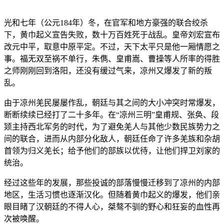
光和七年（公元184年）冬，在官军和地方豪强的联合绞杀
下，黄巾起义宣告失败，数十万百姓死于战乱。皇帝刘宏宣布
改元中平，取意中原平定。不过，天下太平只是他一厢情愿之
事。福无双至祸不单行，朱儁、皇甫嵩、曹操等人所率的得胜
之师刚刚回到洛阳，还没有缓过气来，凉州又爆发了新的叛
乱。
由于凉州羌民屡屡作乱，朝廷与其之间的大小冲突时常爆发，
断断续续已经打了二十多年。在“凉州三明”皇甫规、张奂、段
颎主持西北军务的时代，为了避免羌人与其他少数民族势力之
间的联合，进而从内部分化敌人，朝廷任命了许多羌族和杂胡
首领为归义羌长；给予他们的部族以优待，让他们捍卫刘家的
统治。
经过这些年的发展，那些投诚的部落慢慢迁移到了凉州的内部
地区，生活习惯也逐渐汉化。但随着黄巾起义的爆发，他们亲
眼目睹了汉朝廷的不得人心，桀骜不驯的野心和狂妄的血性再
次被唤醒。