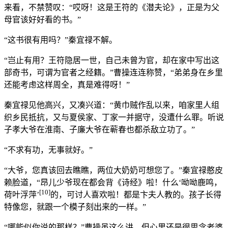
来看，不禁赞叹：“哎呀！这是王符的《潜夫论》，正是为父
母官该好好看的书。”
“这书很有用吗？”秦宜禄不解。
“岂止有用？王符隐居一世，自己未曾为官，却在家中写出这
部奇书，可谓为官者之经籍。”曹操连连称赞，“弟弟身在乡里
还能考虑这样周全，真是难得呀！”
秦宜禄见他高兴，又凑兴道：“黄巾贼作乱以来，咱家里人组
织乡民抵抗，又与夏侯家、丁家一并据守，没遭什么罪。听说
子孝大爷在淮南、子廉大爷在蕲春也都杀敌立功了。”
“不求有功，无事就好。”
“大爷，您真该回去瞧瞧，两位大奶奶可想您了。”秦宜禄憨皮
赖脸道，“昂儿少爷现在都会背《诗经》啦！什么‘呦呦鹿鸣，
[10]
荷叶浮萍’
的，可讨人喜欢啦！都是卞夫人教的。孩子长得
特像您，就跟一个模子刻出来的一样。”
“哪能似你说的那样？”曹操虽这么讲，但心里还是很思念老婆