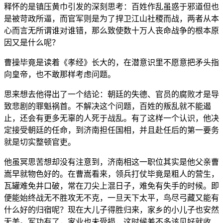
释怀的是镇压黄巾引发的深刻思考：百姓作乱虽惑于邪道但也
是被苛政所逼，而官军则是为了捍卫江山社稷而战，两者从本
心而言无所谓谁对谁错，那么致使数十万人丧命战争的根本原
因又是什么呢？
曹操毕竟是读着《孝经》长大的，在潜意识里不愿意把矛头指
向皇帝，也不敢那样考虑问题。
思来想去他得出了一个结论：朝廷的失德、官员的腐败才是导
致悲剧的罪魁祸首。不解决这个问题，百姓的叛乱就不能遏
止，还会有更多无辜的人死于战乱。有了这样一个认识，他决
定接受朝廷的任命，到济南担任国相，并且赴任后的第一要务
就是切实整顿官吏。
他虽冥思苦想却没有注意到，济南相这一职位其实是他父亲曹
嵩早就物色好的。在曹嵩看来，领兵打仗毕竟是粗人的营生，
瓦罐难免井口破，常在刀尖上混日子，难免有失手的时候。即
便能始终战无不胜攻无不克，一旦天下太平，鸟尽弓藏又能有
什么好的归宿呢？现在大儿子得胜归来，家乡的小儿子也安然
无恙。军功有了，家业也未受损，这时候差不多该见好就收