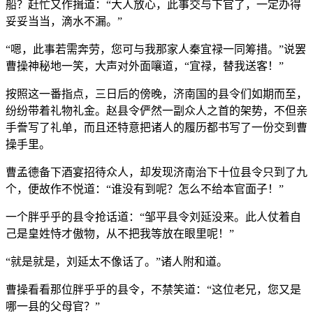
船？赶忙又作揖道：“大人放心，此事交与下官了，一定办得
妥妥当当，滴水不漏。”
“嗯，此事若需奔劳，您可与我那家人秦宜禄一同筹措。”说罢
曹操神秘地一笑，大声对外面嚷道，“宜禄，替我送客！”
按照这一番指点，三日后的傍晚，济南国的县令们如期而至，
纷纷带着礼物礼金。赵县令俨然一副众人之首的架势，不但亲
手誊写了礼单，而且还特意把诸人的履历都书写了一份交到曹
操手里。
曹孟德备下酒宴招待众人，却发现济南治下十位县令只到了九
个，便故作不悦道：“谁没有到呢？怎么不给本官面子！”
一个胖乎乎的县令抢话道：“邹平县令刘延没来。此人仗着自
己是皇姓恃才傲物，从不把我等放在眼里呢！”
“就是就是，刘延太不像话了。”诸人附和道。
曹操看看那位胖乎乎的县令，不禁笑道：“这位老兄，您又是
哪一县的父母官？”