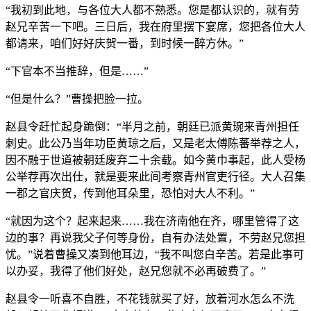
“我初到此地，与各位大人都不熟悉。您是都认识的，就有劳
赵兄辛苦一下吧。三日后，我在府里摆下宴席，您把各位大人
都请来，咱们好好庆贺一番，到时候一醉方休。”
“下官本不当推辞，但是……”
“但是什么？”曹操把脸一拉。
赵县令赶忙起身跪倒：“半月之前，朝廷已派黄琬来青州担任
刺史。此公乃当年功臣黄琼之后，又是老太傅陈蕃举荐之人，
因不融于世道被朝廷废弃二十余载。如今黄巾事起，此人受杨
公举荐再次出仕，就是要来此间考察青州官吏行径。大人召集
一郡之官庆贺，传到他耳朵里，恐怕对大人不利。”
“就因为这个？起来起来……我在济南他在齐，哪里管得了这
边的事？再说我父子何等身份，自有办法处置，不劳赵兄您担
忧。”说着曹操又凑到他耳边，“我不叫您白辛苦。若是此事可
以办妥，我得了他们好处，赵兄您就不必再破费了。”
赵县令一听喜不自胜，不花钱就买了好，放着河水怎么不洗