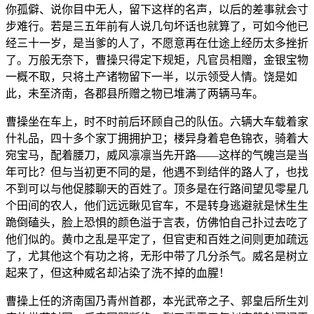
你孤僻、说你目中无人，留下这样的名声，以后的差事就会寸
步难行。若是三五年前有人说几句坏话也就算了，可如今他已
经三十一岁，是当爹的人了，不愿意再在仕途上经历太多挫折
了。万般无奈下，曹操只得定下规矩，凡官员相赠，金银宝物
一概不取，只将土产诸物留下一半，以示领受人情。饶是如
此，未至济南，各郡县所赠之物已堆满了两辆马车。
曹操坐在车上，时不时前后环顾自己的队伍。六辆大车载着家
什礼品，四十多个家丁拥拥护卫；楼异身着皂色锦衣，骑着大
宛宝马，配着腰刀，威风凛凛当先开路——这样的气魄岂是当
年可比？但与当初更不同的是，他遇不到结伴的路人了，也找
不到可以与他促膝聊天的百姓了。顶多是在行路间望见零星几
个田间的农人，他们远远瞅见官车，不是转身逃避就是怵生生
跪倒磕头，脸上恐惧的颜色溢于言表，仿佛怕自己扑过去吃了
他们似的。黄巾之乱是平定了，但官吏和百姓之间则更加疏远
了，尤其他这个有功之将，无形中带了几分杀气。威名是树立
起来了，但这种威名却沾染了洗不掉的血腥！
曹操上任的济南国乃青州首郡，本光武帝之子、郭皇后所生刘