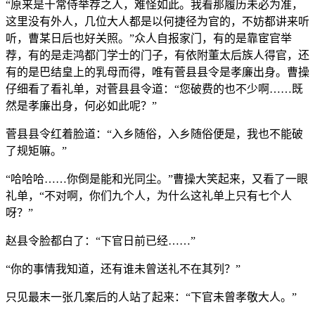
“原来是十常侍举荐之人，难怪如此。我看那履历未必为准，
这里没有外人，几位大人都是以何捷径为官的，不妨都讲来听
听，曹某日后也好关照。”众人自报家门，有的是靠宦官举
荐，有的是走鸿都门学士的门子，有依附董太后族人得官，还
有的是巴结皇上的乳母而得，唯有菅县县令是孝廉出身。曹操
仔细看了看礼单，对菅县县令道：“您破费的也不少啊……既
然是孝廉出身，何必如此呢？”
菅县县令红着脸道：“入乡随俗，入乡随俗便是，我也不能破
了规矩嘛。”
“哈哈哈……你倒是能和光同尘。”曹操大笑起来，又看了一眼
礼单，“不对啊，你们九个人，为什么这礼单上只有七个人
呀？”
赵县令脸都白了：“下官日前已经……”
“你的事情我知道，还有谁未曾送礼不在其列？”
只见最末一张几案后的人站了起来：“下官未曾孝敬大人。”