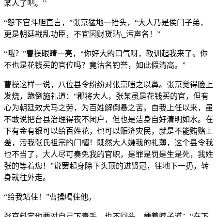
某人了吧。”
“恕下官斗胆直言，”张京猛地一抬头，“大人乃是侯门子弟，
更是朝廷戡乱功臣，不宜因财货玷\_污声名！”
“哦？”曹操眼睛一亮，“你好大的口气呀，教训起我来了。你
不也是花钱买的官位吗？竟沽名钓誉，如此假清高。”
曹操这样一说，八位县令纷纷对张京嗤之以鼻。张京觉得脸上
发烧，跪倒施礼道：“郡将大人，张某虽是花钱买的官，但有
心为朝廷效犬马之劳，为百姓解倒悬之苦。自我上任以来，虽
不敢说把台县治理得夜不闭户，但也是洁身自好清明如水。在
下有金有银可以给百姓花，也可以赈济灾民，就是不能贿赂上
差，污我张氏祖宗的门楣！既然大人嫌我的礼薄，这个县令我
也不当了，大人尽可奏免我的官职，是罪是罚是生是死，我姓
张的等着您！”说罢起身除下头顶的进贤冠，往地下一扔，转
身就往外走。
“给我站住！”曹操喝住他。
张京料定他要对自己下毒手，也不回头，梗着脖子道：“在下