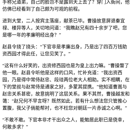
手称兄道弟，自己的脸岂不是露到天上去了？穿门入衙间，他
仿佛已经看到了自己颇为可观的前程。
进到大堂，二人按宾主落座，献茶已毕。曹操故意屏退秦宜
禄、楼异等人，关切地问道：“我瞧赵兄有四十余岁了吧，您
是哪一年的孝廉明经出身？”
赵县令挠了挠头：“下官非是孝廉出身，乃是出了四百万钱助
资西园才得此任，让您见笑了。”
“这有什么好笑的，出资修西园也是为皇上出力嘛。”曹操瞥了
他一眼。赵县令听他是这样的口风，忙补充道：“我出资西
园，乃是得中常侍赵忠、段珪两位老大人相助。实不相瞒，在
下的堂叔与赵常侍是通家之好，多蒙其提携。”他知道曹嵩与
赵忠关系甚密，故意挑明了这层关系。果不其然，曹操越发和
蔼：“赵兄何不早言呀？既然如此，若有什么想法您只管推心
置腹，我父子倘能帮衬，也不枉您对朝廷一片赤诚之心啊。”
“不敢不敢。下官本非才干出众之人，能勉居此职已是侥幸，
何敢多求？”