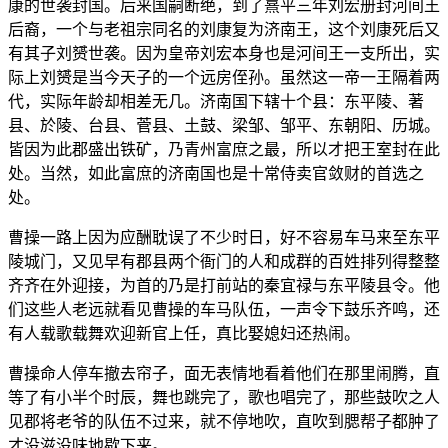
康的世袭封国。后来国嗣断绝，到了熹平三年刘宏册封河间王
后裔，一个与老祖宗同名的刘康复为济南王，这个刘康死后又
有其子刘赟世袭。因为皇帝刘宏本身也是河间王一支所出，实
际上刘赟是当今天子的一个远房侄孙。虽然这一帝一王隔着两
代，实际年龄却相差无几。济南国下辖十个县：东平陵、著
县、於陵、台县、菅县、土鼓、梁邹、邹平、东朝阳、历城。
皆因为此郡盛出铁矿，乃青州富庶之最，所以才把王室封在此
处。当然，如此富庶的济南国也是十常侍卖官敛财的首选之
处。
曹操一路上因为应酬耽误了不少时日，好不容易车马来至东平
陵城门，又见早有郡县两个衙门的人和成群的百姓排列得整整
齐齐在外迎接，为首的乃是打前站的秦宜禄与东平陵县令。他
们这些人老远就看见曹操的车马队伍，一声令下鼓乐齐鸣，还
有人载歌载舞欢迎新官上任，真比娶媳妇还热闹。
曹操命人停车撤去帘子，面无表情地看着他们在那里闹腾，直
等了有小半个时辰，舞也跳完了，歌也唱完了，那些鼓吹之人
见郡将老爷的队伍不过来，就不停地吹，直吹到腮帮子都肿了
才没滋没味地歇下来。