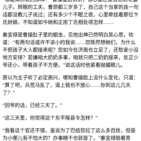
儿子。转眼的工夫，曹昂都三岁多了，自己这个当爹的连一句
话都没教儿子说过；还有多少个不眠之夜，心里牵挂着那位卞
氏娇娘，不知道如今她和正房丁氏相处得怎样……
秦宜禄是曹操肚子里的蛔虫，见他出神已然明白其心思，劝
道：“有两句话或许不该小的我说……您既然想她们，为什么
不把孩子大人都接来呢？您如今在济南也立足了，还愁家小没
地方安排？若嫌咱大奶奶多事，咱就只把二奶奶接来，反正少
爷还小，带着孩子不方便。”说这话时他紧着抛媚眼儿。
原以为主子听了必定高兴，哪知曹操脸上没什么变化，只道：
“算了吧，兵荒马乱了，道上我也不放心……你到这儿几天
了？”
“回爷的话，已经三天了。”
“这三天里，你觉得这个东平陵县令怎样？”
“我看这个官还不错，虽说为了巴结您拉了这么多百姓，但是
为小哪儿有不怕大的？办事精干也就是了。”秦宜禄赔着笑