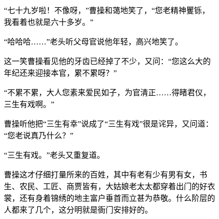
“七十九岁啦！不像呀，”曹操和蔼地笑了，“您老精神矍铄，
我看着也就是六十多岁。”
“哈哈哈……”老头听父母官说他年轻，高兴地笑了。
这一笑曹操看见他的牙齿已经掉了不少，又问：“您这么大的
年纪还来迎接本官，累不累呀？”
“不累不累，大人您素来爱民如子，为官清正……得睹君仪，
三生有戏啊。”
曹操听他把“三生有幸”说成了“三生有戏”很是诧异，又问道：
“您老说真乃什么？”
“三生有戏。”老头又重复道。
曹操这才仔细打量所来的百姓，其中有老有少有男有女，书
生、农民、工匠、商贾皆有，大姑娘老太太都穿着出门的好衣
裳，还有身着锦绣的地主富户垂首而立甚为恭敬。什么阶层的
人都来了几个，这分明就是衙门安排好的。