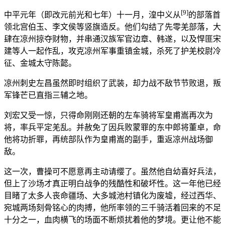
[9]
中平元年（即改元前光和七年）十一月，湟中义从
的部落首
领北宫伯玉、李文侯等竖旗造反。他们勾结了先零羌部落，大
肆在凉州掠夺财物，并串通汉族军官边章、韩遂，以及悍匪宋
建等人一起作乱，攻克凉州军事重镇金城，杀死了护羌校尉冷
征、金城太守陈懿。
凉州刺史左昌虽然即时组织了武装，却力战不敌节节败退，叛
军锋芒已直指三辅之地。
刘宏又受一惊，只得命刚刚还朝的左车骑将军皇甫嵩再次为
将，率兵平定羌乱。并赦免了因兵败蒙罪的东中郎将董卓，命
他将功折罪，再统部队作为皇甫嵩的副手，重返凉州战场御
敌。
这一次，曹操可不愿意再主动请缨了。虽然他自幼喜好兵法，
但上了沙场才真正明白战争的残酷性和破坏性。这一年他已经
目睹了太多人丧命疆场、大多城池村镇化为废墟，经过西华、
宛城两场刻骨铭心的肉搏，他所率领的三千骑活着回来的不足
十分之一，血肉横飞的场面不断烦扰着他的梦境。更让他不能