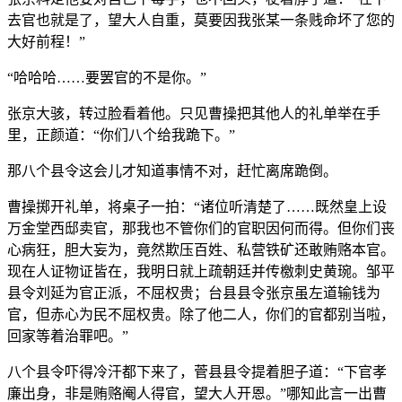
去官也就是了，望大人自重，莫要因我张某一条贱命坏了您的
大好前程！”
“哈哈哈……要罢官的不是你。”
张京大骇，转过脸看着他。只见曹操把其他人的礼单举在手
里，正颜道：“你们八个给我跪下。”
那八个县令这会儿才知道事情不对，赶忙离席跪倒。
曹操掷开礼单，将桌子一拍：“诸位听清楚了……既然皇上设
万金堂西邸卖官，那我也不管你们的官职因何而得。但你们丧
心病狂，胆大妄为，竟然欺压百姓、私营铁矿还敢贿赂本官。
现在人证物证皆在，我明日就上疏朝廷并传檄刺史黄琬。邹平
县令刘延为官正派，不屈权贵；台县县令张京虽左道输钱为
官，但赤心为民不屈权贵。除了他二人，你们的官都别当啦，
回家等着治罪吧。”
八个县令吓得冷汗都下来了，菅县县令提着胆子道：“下官孝
廉出身，非是贿赂阉人得官，望大人开恩。”哪知此言一出曹