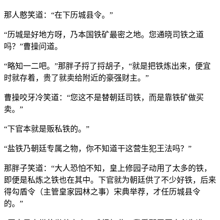
那人憨笑道：“在下历城县令。”
“历城是好地方呀，乃本国铁矿最密之地。您通晓司铁之道
吗？”曹操问道。
“略知一二吧。”那胖子捋了捋胡子，“就是把铁炼出来，便宜
时就存着，贵了就卖给附近的豪强财主。”
曹操咬牙冷笑道：“您这不是替朝廷司铁，而是靠铁矿做买
卖。”
“下官本就是贩私铁的。”
“盐铁乃朝廷专属之物，你不知道干这营生犯王法吗？”
那胖子笑道：“大人恐怕不知，皇上修园子动用了太多的铁，
即便是私炼之铁也在其中。下官就为朝廷供了不少好铁，后来
得勾盾令（主管皇家园林之事）宋典举荐，才任历城县令
的。”