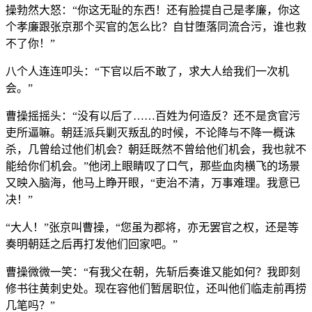
操勃然大怒：“你这无耻的东西！还有脸提自己是孝廉，你这
个孝廉跟张京那个买官的怎么比？自甘堕落同流合污，谁也救
不了你！”
八个人连连叩头：“下官以后不敢了，求大人给我们一次机
会。”
曹操摇摇头：“没有以后了……百姓为何造反？还不是贪官污
吏所逼嘛。朝廷派兵剿灭叛乱的时候，不论降与不降一概诛
杀，几曾给过他们机会？朝廷既然不曾给他们机会，我也就不
能给你们机会。”他闭上眼睛叹了口气，那些血肉横飞的场景
又映入脑海，他马上睁开眼，“吏治不清，万事难理。我意已
决！”
“大人！”张京叫曹操，“您虽为郡将，亦无罢官之权，还是等
奏明朝廷之后再打发他们回家吧。”
曹操微微一笑：“有我父在朝，先斩后奏谁又能如何？我即刻
修书往黄刺史处。现在容他们暂居职位，还叫他们临走前再捞
几笔吗？”