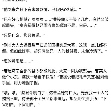
“他到来之日下官未敢怠慢，已有好心相献。”
“已有好心相献？哈哈哈……”曹操仰天干笑了几声，突然又皱
起眉头，“秦宜禄得赵兄周济曹某感激不尽，只是……”
“只是什么，您只管说。”
“刚才大人言道得胜而归迁任国相实是大喜，这话一点儿都不
假。但如此好事，却只有赵兄一人为我贺喜，未免冷清了。”
“您的意思是……”
“若是济南全郡的县令都能到此，大家一同为我贺喜。曹某人
做个小东，痛饮一场岂不快哉？”曹操说着把礼单又塞-回到他
手里，用力地捏了捏。
“哦，哦。”赵县令明白了：这曹孟德胃口大，光要我一个人的
贿赂不够，得全郡十个县令都来逢迎。想至此忙拱手道：“下
官明白，下官明白。”