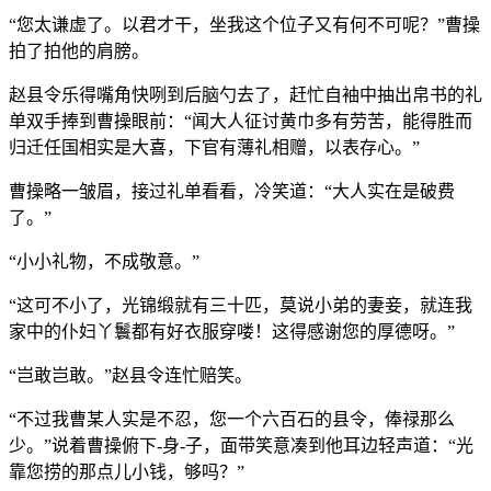
“您太谦虚了。以君才干，坐我这个位子又有何不可呢？”曹操
拍了拍他的肩膀。
赵县令乐得嘴角快咧到后脑勺去了，赶忙自袖中抽出帛书的礼
单双手捧到曹操眼前：“闻大人征讨黄巾多有劳苦，能得胜而
归迁任国相实是大喜，下官有薄礼相赠，以表存心。”
曹操略一皱眉，接过礼单看看，冷笑道：“大人实在是破费
了。”
“小小礼物，不成敬意。”
“这可不小了，光锦缎就有三十匹，莫说小弟的妻妾，就连我
家中的仆妇丫鬟都有好衣服穿喽！这得感谢您的厚德呀。”
“岂敢岂敢。”赵县令连忙赔笑。
“不过我曹某人实是不忍，您一个六百石的县令，俸禄那么
少。”说着曹操俯下-身-子，面带笑意凑到他耳边轻声道：“光
靠您捞的那点儿小钱，够吗？”