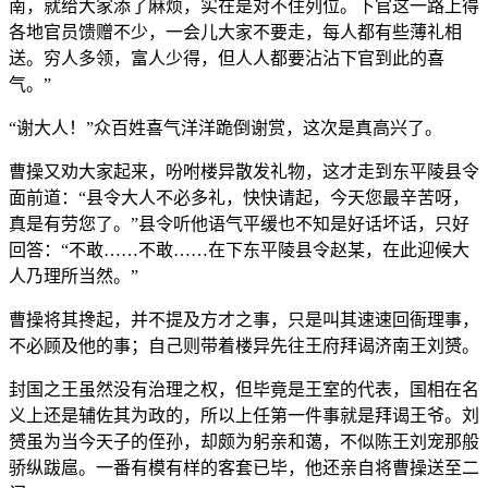
南，就给大家添了麻烦，实在是对不住列位。下官这一路上得
各地官员馈赠不少，一会儿大家不要走，每人都有些薄礼相
送。穷人多领，富人少得，但人人都要沾沾下官到此的喜
气。”
“谢大人！”众百姓喜气洋洋跪倒谢赏，这次是真高兴了。
曹操又劝大家起来，吩咐楼异散发礼物，这才走到东平陵县令
面前道：“县令大人不必多礼，快快请起，今天您最辛苦呀，
真是有劳您了。”县令听他语气平缓也不知是好话坏话，只好
回答：“不敢……不敢……在下东平陵县令赵某，在此迎候大
人乃理所当然。”
曹操将其搀起，并不提及方才之事，只是叫其速速回衙理事，
不必顾及他的事；自己则带着楼异先往王府拜谒济南王刘赟。
封国之王虽然没有治理之权，但毕竟是王室的代表，国相在名
义上还是辅佐其为政的，所以上任第一件事就是拜谒王爷。刘
赟虽为当今天子的侄孙，却颇为躬亲和蔼，不似陈王刘宠那般
骄纵跋扈。一番有模有样的客套已毕，他还亲自将曹操送至二