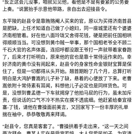
“反正这会儿没事，咱就见见他，看他是不是有要紧的公务要
上奏。”说罢抬手示意他带路，亲自出去迎接县令。
东平陵的赵县令是靠贿赂阉人买来的官，原以为买得济南首县
是肥缺，上任才知道自己做了小媳妇，同一座城里还有个婆婆
济南相管着。好在他八面玲珑又舍得花钱，硬是把前任国相哄
得顺顺当当。可没想到黄巾贼一举事，那个国相老爷全不顾二
千石大官的名声体面，连招呼都没跟王爷打一声就带着家眷跑
了，后来才打听明白，原来他的官也是靠十常侍运作来的。幸
好济南的黄巾没有闹起来，赵县令的身家性命金银财宝算是保
住了，但是一切都得从头开始。翘首期盼了几个月，总算打听
明白是大鸿胪曹嵩的儿子补了缺，悬着的心便放了下来。老曹
嵩依附十常侍素有耳闻，料想他儿子必定也是同样货色。可
是，没想到曹孟德一下车就揭穿了他拍马屁的行为，虽未加斥
责，但说话的口气不冷不热实在摸不透底细。他赶紧给秦宜禄
塞-了钱，请他在曹操面前美言，又回家写下一份丰厚的礼单
揣在袖中，恭恭敬敬再来拜谒。
“赵县令，您真是客套了。”曹操拱着手走出来，“这一天之间
两次拜会，曹某人实在是受宠若惊。大人您爱民如子，为官清