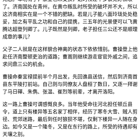
了。济南国处在青州，在黄巾叛乱时所受的破坏并不大，所以
这济南相实在是一个不错的肥缺。若是儿子能八面玲珑处处稳
妥，加之有平乱之功和自己的提携，三五年的光景便可以飞黄
腾达超登列卿了。儿子既然是列卿，老子担任三公还不是顺理
成章的事儿？
父子二人就是在这样貌合神离的状态下依依惜别。曹操登上他
赴任济南整顿吏治的道路；曹嵩则继续游走宦官外戚之间，追
求问鼎三公的机会。
曹操命秦宜禄提前半个月出发，先回谯县送信，然后到济南首
县东平陵打前站。自己则与同僚友人盘桓了数日，又逐一拜谢
了马日磾、朱儁、张温、崔烈等前辈，才离开洛阳。
这一路上曹操可谓感慨良多。当年他受命往河北担任顿丘县
令，道上只有楼异等五名家丁相伴，经历了寒冬大雪、贼人剪
径、荒郊迷路，最后到任时狼狈不堪，仅剩下楼异一人随在身
边。如今又是一个隆冬，又是在东行的路上，所受的待遇却有
天壤之别。