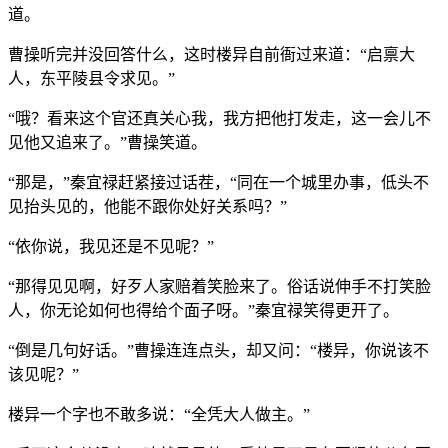
道。
曹操听完并没回答什么，这时楼异自前衙过来道：“启禀大
人，东平陵县令求见。”
“哦？看来这个官还真关心我，我方把他打发走，这一会儿不
见他又追来了。”曹操笑道。
“那是，”秦宜禄赶紧接过话茬，“同在一个城里办事，低头不
见抬头见的，他能不跟你处好关系吗？”
“依你说，我见还是不见呢？”
“那得见见啊，好歹人家赔着笑脸来了。俗话说伸手不打笑脸
人，你无论如何也得给个面子呀。”秦宜禄笑得更开了。
“倒是几句好话。”曹操连连点头，却又问：“楼异，你说该不
该见呢？”
楼异一个字也不敢多说：“全凭大人做主。”