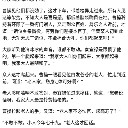
曹操见他们都没劲了，这才下车，带着楼异走过来。所有人见
这等架势，不知大人是喜是怒，都低着脑袋跪倒在地。曹操矜
持着环顾了一番衙门诸人，又走到众百姓、舞乐之人近前，才
道：“诸位乡亲衙役，有劳你们迎接本官了。但曹某人初到此
地，无功无恩于诸位，不敢担此大礼，你们都起来吧！”
大家听到他冷冰冰的声音，谁都不敢动。秦宜禄是跟惯了他
的，第一个爬起来道：“我家大人叫你们起来，大家都起来
吧，我家大人最随和了。”
众人这才爬起来。曹操一眼看见位白发苍苍的老人，忙走到近
前，问道：“老人家，您身\_体可好啊？”
老人哆哆嗦嗦不敢答对，秦宜禄忙过来搀住，笑道：“您老说
话呀，我家大人最是怜贫惜老的。”
曹操拉起老人的手，又道：“老人家不必怯官，您高寿了？”
“不敢不敢，小人今年七十九。”老人这才回话。