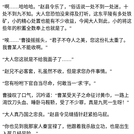
“啊……哈哈哈。”赵县令乐了，“俗话说一处不到一处迷，十
处不到九不知。大人您恐怕没来得及打听，这东平陵有多处铁
矿，小的精心处置也能有不少收益，今闻大人到此，小的将这
些年的积蓄全数奉上也就是了。”
“唉……”曹操摇摇头，“君子不夺人之美，您这份礼太重了。
我曹某人不能收啊。”
“大人您这就是不给我面子了……”
“赵兄不必客套，礼虽然不收，但是求您办件事情。”
“您有吩咐下官自当尽命，何敢当一‘求’字。”
曹操叹了口气，沉吟道：“曹某受天子之命征讨黄巾，一路上
渴饮刀头血、睡卧马鞍鞒，受了不少罪，真是九死一生呀！”
“大人真乃国之忠良。”赵县令见缝插针赶紧拍马屁。
“你也见到我那家人秦宜禄了，他跟着我杀敌立功，也是出生
入死几经风险。”