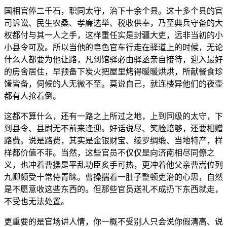
国相官俸二千石，职同太守，治下十余个县。这十多个县的官
司诉讼、民生农桑、孝廉选举、税收供奉，乃至典兵守备的大
权都付与其一人之手，这样重任实是封疆大吏，远非当初的小
小县令可及。所以当他的皂色官车行走在驿道上的时候，无论
什么人都要为他让路，凡到馆驿必由驿丞亲自接待，迎入最好
的房舍居住，早预备下炭火把屋里烤得暖暖烘烘，所献餐食珍
馐皆备，伺候的人无微不至。莫说自己，就连楼异他们的夜壶
都有人抢着倒。
这都不算什么，还有一路之上所过之地，上到同级的太守，下
到县令、县尉无不前来逢迎。好话说尽、笑脸赔够，还要相赠
路费。说是路费，其实是金银财宝、绫罗绸缎、当地特产，样
样都价值不菲。当然，这些官员不仅仅是向济南相尽同僚之
义，也冲着曹操是平乱功臣炙手可热，更冲着他父亲曹嵩位列
九卿颇受十常侍青睐。曹操揣着一肚子整顿吏治的心思，自然
是不愿意收这些东西的。但那些官员送礼不成扔下东西就走，
不受也无法处置。
更重要的是官场讲人情，你一概不受别人只会说你假清高、说