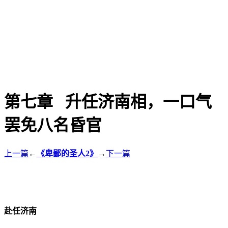
第七章 升任济南相，一口气
罢免八名昏官
上一篇
←
《卑鄙的圣人2》
→
下一篇
赴任济南