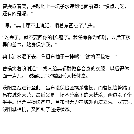
曹操忍着笑，提起地上一坛子水递到他面前道：“慢点儿吃，
还有的是呢。”
“嗯。”典韦顾不上说话，嚼着东西点了点头。
“吃完了，就不要回你的帐-篷了。我任命你为都尉，以后顶楼
异的差事，贴身保护我。”
典韦凉水灌下去，拿粗布袖子一抹嘴：“谢将军栽培！”
曹操笑着吩咐道：“找人给典都尉做套合身的衣服，以后得体
面一点儿。”说罢提了水罐回转大帐休息。
濮阳之战进行至此，吕布设伏险些擒杀曹操，而曹操趁势踹了
吕布城外大营，最后又是一场不分高下的大搏杀，两边杀了个
平手。但曹军损伤严重，吕布也无力在城外再次立营。双方凭
濮阳城相抗，又回到了僵持状态。