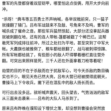
曹军的先登都穿着双层铠甲，哪里怕这点伎俩，甩开大步向前
冲。
“杀呀！”典韦等五百勇士齐声呐喊，各举双戟前突，只一猛子
就撞翻了辕门。吕布军战鼓来不及敲、号角来不及鸣，曹军的
喊杀成了催命之音。那些军兵猛然惊起，大部分还没拿起兵器
就被刺翻在地，还有的连人带帐-篷都被戳了个稀巴烂。这帮
敢死军列成排往前冲，所过之处扫为平地，甚至突到了中军大
帐。大纛旗也被推倒了、粮车都给掀翻了、战马被刺得惊蹿、
所有军帐都给挑了，有些胆小的敌人吓得攀着栅栏直往营外
翻。可突出来照样是死，三千人还在外面拿着刀枪等着呢！
劫营的目的不在于杀敌而在于扰敌军心，可今天杀敌的数目确
实也不少。眼见天色已然大亮，吕布大营已经被搅得底朝天，
曹操马上下令收兵，撇下还在混乱中的敌人扬长而去。
可行出去没多远，就听喊声震天，回头望去，气势汹汹的敌军
从三面夹击袭来——吕布的大队人马杀到了。
原来吕布昨晚在濮阳设下埋伏之策，却没想到曹操会突然放