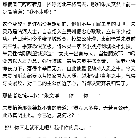
那使者气哼哼转身，招呼河北三将离去，哪知朱灵突然上前一
步高嚷道：“我不走啦！”
这个变故可是谁都没有想到的，他们不甚了解朱灵的身世：朱
灵乃是清河人士，自袁绍入主冀州便忠心耿耿，立有不少战
功。昔日清河令季雍举城叛变，投靠公孙瓒，袁绍恰差朱灵前
去平乱。季雍恐惧至极，将朱灵一家老小挟持到城楼相要挟，
朱灵性情刚烈望城涕泣：“丈夫一出身与人，岂复顾家耶！”喝
令勿以人质为念，强行攻城。最后朱灵生擒季雍，一家老小皆
命丧刀下，落得个举目无亲。自此他最恨劫持人质之事。今天
朱灵闻听袁绍要以曹操家眷为人质，越发忆起当年之事，气得
牙关紧咬，对自己的主公伤透了心，当即决定弃袁归曹了。
那使者吃惊非小：“朱文博……你……你……”
朱灵抬着那张桀骜不驯的脸道：“灵观人多矣，无若曹公者，
此乃真明主也。今已遇，复何之？”
“好！你不走就不走吧！我带你的兵走。”