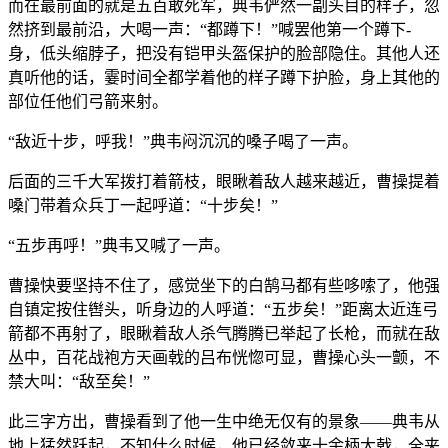
而在最前面的就是五百敢死军，典韦俨然一副头目的样子，忽
然挤到最前沿，大喝一声：“都蹲下！”喊罢他第一个蹲下-
身，低头缩脖子，把没有铠甲头盔保护的脸部隐住。其他人还
真听他的话，霎时间全都学着他的样子蹲下护脸，身上其他的
部位任他们弓箭来射。
“敌近十步，呼我！”典韦闷沉沉的嗓子喝了一声。
后面的三千大军拨打着箭枝，眼瞅着敌人越来越近，曹操提着
嗓门带着众兵丁一起呼道：“十步矣！”
“五步再呼！”典韦又喊了一声。
曹操快要坚持不住了，感觉坐下的白鹄马都有些哆嗦了，他强
自镇定按住辔头，听身边的人呼道：“五步矣！”距离太近连弓
箭都不再射了，眼瞅着敌人杀气腾腾已举起了长枪，而就在敌
丛中，百花战袍方天画戟的吕布恍惚可显，曹操心头一颤，不
禁大叫：“敌至矣！”
此三字方出，曹操看到了他一生中绝无仅有的景象——典韦从
地上猛然跃起，不知什么时候，他已经敛来十余柄大戟，全夹