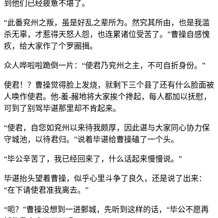
到他们已经疲惫不堪了。
“此番兖州之叛，虽是好乱之辈所为。然究其所由，也是我滥
杀无辜，才惹得天怒人怨，也连累诸位受苦了。”曹操自感愧
疚，给大家作了个罗圈揖。
众人哗啦啦跪倒一片：“使君乃兖州之主，不可自折身份。”
使君！？曹操觉得脸上发烧，就剩下三个县了还有什么脸面被
人唤作使君。他-羞-赧地将大家挨个搀起，每人都加以抚慰，
可到了别驾毕谌那里却不肯起来。
“使君，自您如兖州以来待我颇厚，因此谌与大家同心协力保
守城池，以待君归。”说着毕谌给曹操磕了一个头。
“毕公辛苦了，我已经回来了，什么话起来慢慢说。”
毕谌抬头望着曹操，似乎心里斗争了良久，还是说了出来：
“在下请使君准我离去。”
“呃？”曹操没想到一进鄄城，先听到这样的话，“毕公不愿再