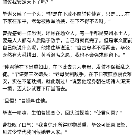
辅佐我安定天下了吗？”
毕谌又磕了一个头：“非是在下敢不愿辅佐使君，只是……在
下家在东平，老母被叛军所挟，在下不得不去呀。”
曹操感到一阵恐惧，环顾在场众人，有一半都是兖州本土人，
要是人人都有人质陷于敌手，自己可就真完了。但是孝义面前
自己能说什么呢，他搀住毕谌道：“自古忠孝不得两全，毕公
既然有大舜耕田、黄香温席之愿，我也不会强求你留下。”
“使君待在下恩重如山，在下此去只为老母，发誓不保叛乱之
徒。”毕谌第三次磕头：“老母受制敌手，在下日夜煎熬寝食难
安，实在不能耽搁，就此别过！”说罢他起身朝在场诸人深深
一揖，迈大步就要下厅堂而去。
“且慢！”曹操叫住他。
毕谌一哆嗦，生怕曹操变心，回头试探着：“使君何意？”
曹操叹了口气：“我自徐州所得财物甚重，毕公可随意取些，
见过令堂代我问候她老人家。”