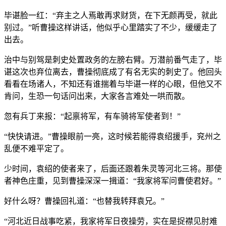
毕谌脸一红：“弃主之人焉敢再求财货，在下无颜再受，就此
别过。”听曹操这样讲话，他似乎心里踏实了不少，缓缓走了
出去。
治中与别驾是刺史处置政务的左膀右臂。万潜前番气走了，毕
谌这次也弃位离去，曹操彻底成了有名无实的刺史了。他回头
看看在场诸人，不知还有谁揣着与毕谌一样的心眼，但他又不
肯问，生恐一句话问出来，大家各言难处一哄而散。
忽有兵丁来报：“起禀将军，有车骑将军使者到！”
“快快请进。”曹操眼前一亮，这时候若能得袁绍援手，兖州之
乱便不难平定了。
少时间，袁绍的使者来了，后面还跟着朱灵等河北三将。那使
者神色庄重，见到曹操深深一揖道：“我家将军问曹使君好。”
好什么呀？曹操回礼道：“也替我转拜袁兄。”
“河北近日战事吃紧，我家将军日夜操劳，实在是捉襟见肘难