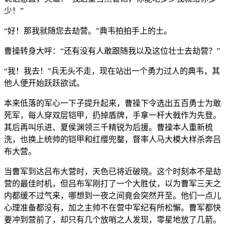
少！”
“好！那我就随您去劫营。”典韦拍拍手上的土。
曹操转身大呼：“还有没有人敢跟随我以及这位壮士去劫营？”
“我！我去！”兵无头不走，现在站出一个勇力过人的典韦，其
他人便开始跃跃欲试。
本来低落的军心一下子提升起来，曹操下令选出五百勇士为敢
死军，每人穿双层铠甲，扔掉盾牌，手拿一杆大戟作为先登。
其后再叫乐进、夏侯渊领三千精锐为后援。曹操本人重新梳
洗，也换上统帅的铠甲和红缨兜鍪，督率人马大模大样杀奔吕
布大营。
当曹军到达吕布大营时，天色已将近破晓。这个时刻本不是劫
营的最佳时机，但吕布军刚打了一个大胜仗，以为曹军三天之
内都缓不过气来，哪想到一夜之间竟会突然开至。他们一点儿
心理准备都没有，加之主帅不在营中军纪有所松懈。曹军都快
要冲到营前了，却只有几个放哨之人发现，零星地放了几箭。