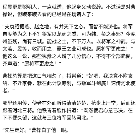
程昱更是聪明人，一点就透，他起身又动说辞。不过话是对曹
操说，但踱来踱去看的已经是在场诸人了：
“夫袁绍据燕、赵之地，有并天下之心，而智不能济也。将军
自度能为之下乎？将军以龙虎之威，可为韩、彭之事邪？今兖
州虽残，尚有三城。能战之士，不下万人。以将军之神武，与
文若、昱等，收而用之，霸王之业可成也。愿将军更虑之！”
他这么一说，那些犹豫之人增了几分信心，不得不全部跪倒，
齐声道：“愿将军更虑之！”
曹操总算是把这口气喘匀了，捋髯道：“好吧，我决意不附袁
绍、不迁家眷，就在此计议筹划，与叛军斗到底！速传河北使
者。”
哪里还用传，使者在外面听得清清楚楚，抢步上厅堂，后面还
跟着河北三将。他铁青着脸作揖道：“既然使君心意已决，在
下不便久留，这就与三位将军回转河北。”
“先生走好。”曹操白了他一眼。