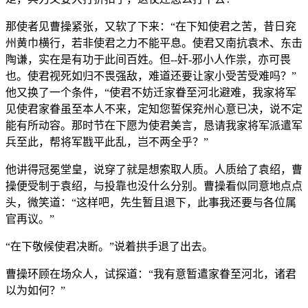
那使者见曹操紧张，又软了下来：“在下知使君之苦，昔日兖
州黄巾横行，若非使君之力不能平息。使君又南抗袁术、东击
陶谦，实在是有功于此间百姓。但--奸-邪小人作祟，亦可畏
也。使君视死如归不畏强敌，难道还要让家小受苦受难吗？”
他又换了一个条件，“使君不妨迁家眷至河北避难，我家将军
见使君家眷虽至本人不来，定知您誓保兖州心意已决，说不定
能有所动容。那时节在下愿为使君美言，恳请我家将军派遣军
兵至此，帮将军戡平此乱，岂不两全乎？”
他讲得冠冕堂皇，说穿了就是想索取人质。人质给了袁绍，曹
操便受制于袁绍，与投靠也没什么分别。曹操看似同意地点点
头，微笑道：“这样吧，先生暂且退下，此事我还要与各位属
官再议。”
“在下敬候使君决断。”说着拱手退了出去。
曹操环顾在场众人，试探道：“我有意暂遣家眷至河北，诸君
以为如何？”