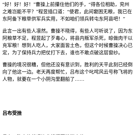
“好！好！好！”曹操上前攥住他们的手，“得各位相助，兖州
之难岂能不平？”程昱插口道：“使君，此间窘困无粮，我已在
东阿备下粮草供军兵实用，不如咱们领兵转屯东阿县吧！”
此言一出有些人凛然。曹操不晓得，有些人可听说了，因为东
阿粮草不足，程昱起了歹毒心，将县内叛军杀死，晾做肉干以
充军粮！想到人吃人，大家面皆土色，但这个时候曹操决心已
定，为了保持兵力把仗打下去，谁也不敢点破这层窗纱。
曹操的境况很糟，但他还没有意识到，胜利的天平此刻已经倒
向了他这一边。老天再度帮忙，吕布这个叱咤风云号称飞将的
人物，就要在一个小阴沟里翻船了……
吕布受挫