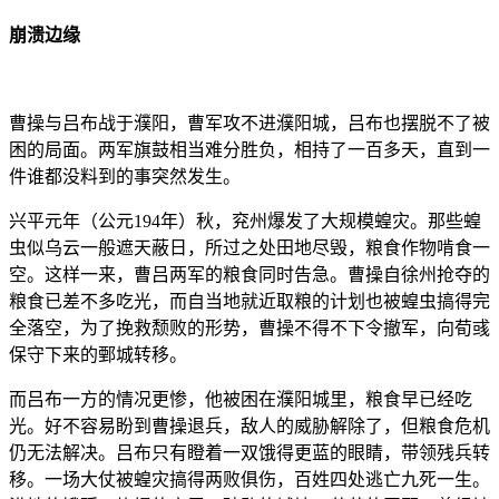
崩溃边缘
曹操与吕布战于濮阳，曹军攻不进濮阳城，吕布也摆脱不了被
困的局面。两军旗鼓相当难分胜负，相持了一百多天，直到一
件谁都没料到的事突然发生。
兴平元年（公元194年）秋，兖州爆发了大规模蝗灾。那些蝗
虫似乌云一般遮天蔽日，所过之处田地尽毁，粮食作物啃食一
空。这样一来，曹吕两军的粮食同时告急。曹操自徐州抢夺的
粮食已差不多吃光，而自当地就近取粮的计划也被蝗虫搞得完
全落空，为了挽救颓败的形势，曹操不得不下令撤军，向荀彧
保守下来的鄄城转移。
而吕布一方的情况更惨，他被困在濮阳城里，粮食早已经吃
光。好不容易盼到曹操退兵，敌人的威胁解除了，但粮食危机
仍无法解决。吕布只有瞪着一双饿得更蓝的眼睛，带领残兵转
移。一场大仗被蝗灾搞得两败俱伤，百姓四处逃亡九死一生。