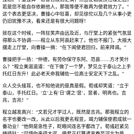
若是您不能自存依赖他人，那我等便不敢再为使君效力了。”
这个表态更坚决，曹操心中狂喜，却见徐佗以及几个从事小吏
仍旧犹豫不决，看来还是有很大问题呀！
就在这个时候，一阵狂笑声由远及近，与厅堂上的紧张气氛显
得那么不协调——程立从东阿县赶来了。他也不报门，大摇大
摆走上厅堂，向曹操一揖：“在下闻使君回归，前来拜谒。”
曹操把手一扬：“仲德，有劳你保守东阿、范县……方才笑什
么？”程立美滋滋道：“在下做了一个梦，梦见立于泰山之上手
托红日东升！此必老天命我辅佐一位高士安定天下之乱。”
众人交头接耳，也不知他说的是真是假。荀彧却笑道：“立于
泰山，手托红日。‘立’上有‘日’谓之‘昱’，昱者，明亮也。吉
兆，吉兆！”
程立越发高兴：“文若兄才学过人，既然是吉兆。那我程立的
名字也要改一改，从此以后我更名程昱，竭力辅保使君成就一
番功业！”他倒是急性子，眨眼间连名字都改了。荀彧赶紧见
缝插针：“可惜你来得太迟，使君正打算遣家眷至河北为质