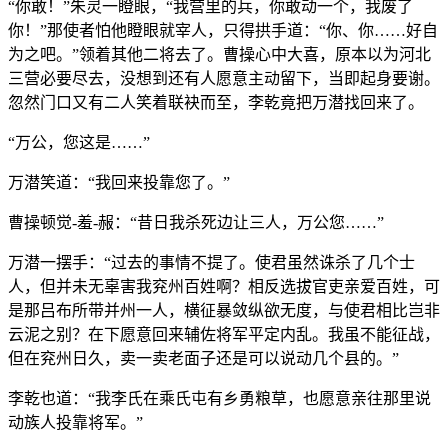
“你敢！”朱灵一瞪眼，“我营里的兵，你敢动一个，我废了
你！”那使者怕他瞪眼就宰人，只得拱手道：“你、你……好自
为之吧。”领着其他二将去了。曹操心中大喜，原本以为河北
三营必要尽去，没想到还有人愿意主动留下，当即起身要谢。
忽然门口又有二人笑着联袂而至，李乾竟把万潜找回来了。
“万公，您这是……”
万潜笑道：“我回来投靠您了。”
曹操顿觉-羞-赧：“昔日我杀死边让三人，万公您……”
万潜一摆手：“过去的事情不提了。使君虽然诛杀了几个士
人，但并未无辜害我兖州百姓啊？相反选拔官吏亲爱百姓，可
是那吕布所带并州一人，横征暴敛纵欲无度，与使君相比岂非
云泥之别？在下愿意回来辅佐将军平定内乱。我虽不能征战，
但在兖州日久，卖一卖老面子还是可以说动几个县的。”
李乾也道：“我李氏在乘氏屯有乡勇粮草，也愿意亲往那里说
动族人投靠将军。”