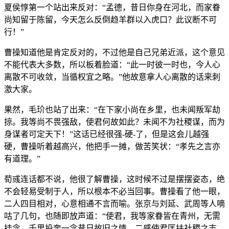
夏侯惇第一个站出来反对：“孟德，昔日你身在河北，而家眷
尚知留于陈留，今天怎么反倒趋羊群以入虎口？此议断不可
行！”
曹操知道他是肯定反对的，不过他是自己兄弟近派，这个意见
不能代表大多数，所以板着脸道：“此一时彼一时也，今人心
离散不可收敛，当循权宜之略。”他故意拿人心离散的话来刺
激大家。
果然，毛玠也站了出来：“在下家小尚在乡里，也未闻叛军劫
掠。我等尚不畏强敌，使君何故如此？未闻不为社稷谋，而为
身谋者可定天下！”这话已经很强-硬-了，但是这会儿越强
硬，曹操听着越高兴，他把手一摊，做苦笑状：“孝先之言亦
有道理。”
荀彧连话都不说，他很了解曹操，这时候不过是摆摆姿态，绝
不会轻易受制于人，所以根本不必当回事。曹操看了他一眼，
二人四目相对，心意相通不言而喻。张京与刘延、武周等人嘀
咕了几句，也随即放声道：“使君，我等家眷皆在青州，无需
挂念。千里投奔一念昔日故旧之情，二感使君匡扶社稷之志，