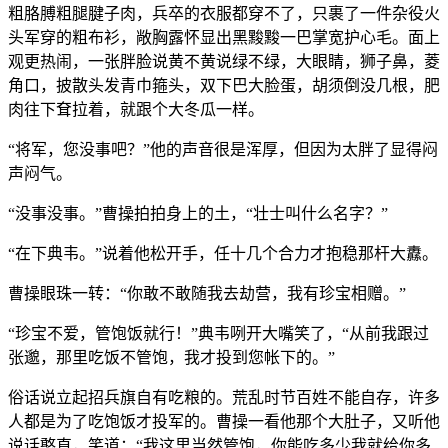
粗胳膊粗腿腱子肉，兵卒的衣服都穿不了，只裹了一件杂役火
头军穿的粗布衫，敞胸露怀显出黑黢黢一巴掌宽护心毛。面上
观更热闹，一张胖脸说黄不黄说绿不绿，大眼睛，狮子鼻，菱
角口，披散头发青巾箍头，双下巴大脸蛋，胡须倒没几根，肥
肉往下耷拉着，就跟个大冬瓜一样。
“将军，您没事吧？”他的声音很是浑厚，但因为太胖了显得闷
声闷气。
“没事没事。”曹操拍拍身上的土，“壮士叫什么名字？”
“在下典韦。”说着他松开手，任十几个合力才抱稳那杆大纛。
曹操眼珠一转：“你敢不敢随我去劫营，我有珍宝相赠。”
“珍宝不爱，管饱饭就行！”典韦咧开大嘴笑了，“从前我跟过
张邈，那里吃饭不管饱，我才投到您帐下的。”
俗话说立起招兵旗自有吃粮的。荒乱时节百姓不能自存，许多
人都是为了吃饱饭才投军的。曹操一看他那个大肚子，又听他
说话憨直，笑道：“我这里当然管饱，你能吃多少我就给你多