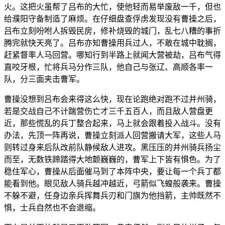
火。这把火虽帮了吕布的大忙，使他轻而易举废敌一千，但也
给濮阳守备制造了麻烦。在仔细盘查俘虏发现没有曹操之后，
吕布立刻吩咐人拆毁民房，修补烧毁的城门，乱七八糟的事折
腾完就快天亮了。吕布亦知曹操用兵过人，不敢在城中耽搁，
赶紧督率人马回营。哪知行到半路上就闻大营被劫，吕布气得
直咬牙根，忙将兵马分作三队，他自己与张辽、高顺各率一
队，分三面夹击曹军。
曹操没想到吕布会来得这么快，现在论跑绝对跑不过并州骑，
若是交战自己不计踹营伤亡才三千五百人，而且敌人营盘更
近，那些慌乱的兵丁整合起来，马上就会跟着投入战斗。没有
办法，先顶一阵再说，曹操立刻派人回营搬请大军，这些人马
则转过身来后队改前队静候敌人进攻。黑压压的并州骑兵扬尘
而至，无数铁蹄踏得大地颤巍巍的，曹军上下皆有惧色。为了
稳住军心，曹操从后面催马到了本阵中央，要让每一个兵丁都
能看到他。眼见敌人骑兵越冲越近，弓箭似飞蝗般袭来。曹操
不躲不避，任身边亲兵挥舞兵刃和门旗为他挡箭，主帅既然不
惧，士兵自然也不会退缩。