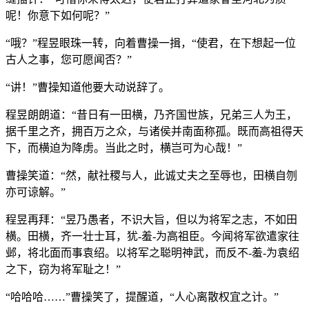
呢！你意下如何呢？”
“哦？”程昱眼珠一转，向着曹操一揖，“使君，在下想起一位
古人之事，您可愿闻否？”
“讲！”曹操知道他要大动说辞了。
程昱朗朗道：“昔日有一田横，乃齐国世族，兄弟三人为王，
据千里之齐，拥百万之众，与诸侯并南面称孤。既而高祖得天
下，而横迫为降虏。当此之时，横岂可为心哉！”
曹操笑道：“然，献社稷与人，此诚丈夫之至辱也，田横自刎
亦可谅解。”
程昱再拜：“昱乃愚者，不识大旨，但以为将军之志，不如田
横。田横，齐一壮士耳，犹-羞-为高祖臣。今闻将军欲遣家往
邺，将北面而事袁绍。以将军之聪明神武，而反不-羞-为袁绍
之下，窃为将军耻之！”
“哈哈哈……”曹操笑了，提醒道，“人心离散权宜之计。”