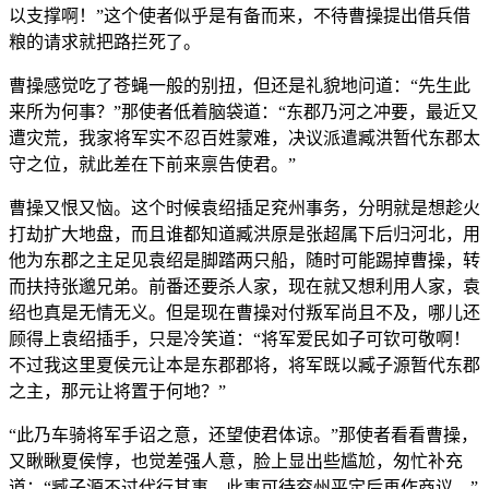
以支撑啊！”这个使者似乎是有备而来，不待曹操提出借兵借
粮的请求就把路拦死了。
曹操感觉吃了苍蝇一般的别扭，但还是礼貌地问道：“先生此
来所为何事？”那使者低着脑袋道：“东郡乃河之冲要，最近又
遭灾荒，我家将军实不忍百姓蒙难，决议派遣臧洪暂代东郡太
守之位，就此差在下前来禀告使君。”
曹操又恨又恼。这个时候袁绍插足兖州事务，分明就是想趁火
打劫扩大地盘，而且谁都知道臧洪原是张超属下后归河北，用
他为东郡之主足见袁绍是脚踏两只船，随时可能踢掉曹操，转
而扶持张邈兄弟。前番还要杀人家，现在就又想利用人家，袁
绍也真是无情无义。但是现在曹操对付叛军尚且不及，哪儿还
顾得上袁绍插手，只是冷笑道：“将军爱民如子可钦可敬啊！
不过我这里夏侯元让本是东郡郡将，将军既以臧子源暂代东郡
之主，那元让将置于何地？”
“此乃车骑将军手诏之意，还望使君体谅。”那使者看看曹操，
又瞅瞅夏侯惇，也觉差强人意，脸上显出些尴尬，匆忙补充
道：“臧子源不过代行其事，此事可待兖州平定后再作商议。”