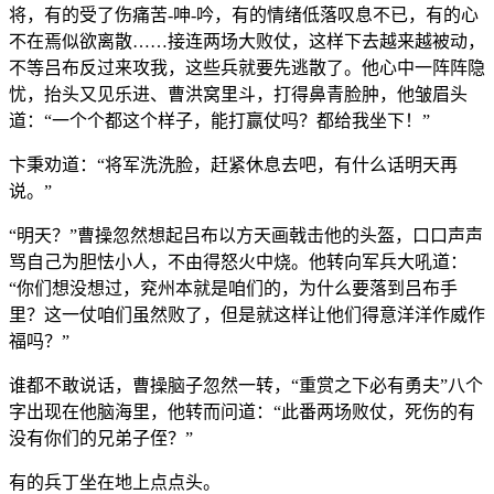
将，有的受了伤痛苦-呻-吟，有的情绪低落叹息不已，有的心
不在焉似欲离散……接连两场大败仗，这样下去越来越被动，
不等吕布反过来攻我，这些兵就要先逃散了。他心中一阵阵隐
忧，抬头又见乐进、曹洪窝里斗，打得鼻青脸肿，他皱眉头
道：“一个个都这个样子，能打赢仗吗？都给我坐下！”
卞秉劝道：“将军洗洗脸，赶紧休息去吧，有什么话明天再
说。”
“明天？”曹操忽然想起吕布以方天画戟击他的头盔，口口声声
骂自己为胆怯小人，不由得怒火中烧。他转向军兵大吼道：
“你们想没想过，兖州本就是咱们的，为什么要落到吕布手
里？这一仗咱们虽然败了，但是就这样让他们得意洋洋作威作
福吗？”
谁都不敢说话，曹操脑子忽然一转，“重赏之下必有勇夫”八个
字出现在他脑海里，他转而问道：“此番两场败仗，死伤的有
没有你们的兄弟子侄？”
有的兵丁坐在地上点点头。