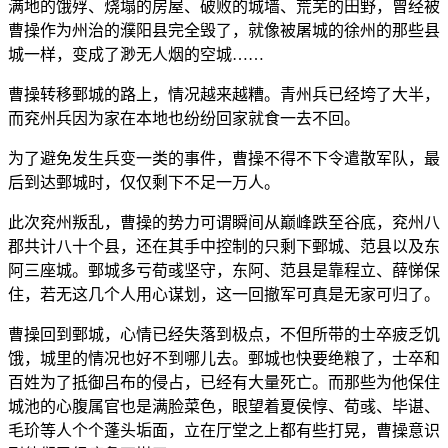
满地的饿殍、烧塌的房屋、破败的城墙、荒芜的田野，曾经被
曹操作为州治的濮阳县完全毁了，就像被屠城的徐州的那些县
城一样，变成了渺无人烟的空城……
曹操转移鄄城的路上，情况越来越糟。青州兵已经垮了大半，
而兖州兵因为家在本地也纷纷回家就食一去不回。
为了避免发生兵变一类的事件，曹操不得不下令遣散军队，最
后到达鄄城时，仅仅剩下不足一万人。
此次兖州叛乱，曹操的势力可谓瞬间从巅峰跌至谷底，兖州八
郡共计八十个县，还在其手中控制的只剩下鄄城、范县以及东
阿三座城。鄄城多亏荀彧坚守，东阿、范县是靠程立、薛悌保
住，若无这几个人用心谋划，这一回撤军可真是无家可归了。
曹操回到鄄城，心情已经失落到极点，不但所带的士卒疲乏饥
饿，城里的情况也好不到哪儿去。鄄城也快要绝粮了，士卒和
百姓为了抵御吕布的侵占，已经有大量死亡。而那些为他保住
城池的心腹属官也是满脸菜色，眼望着夏侯惇、荀彧、毕谌、
毛玠等人个个蓬头垢面，立在厅堂之上都有些打晃，曹操意识