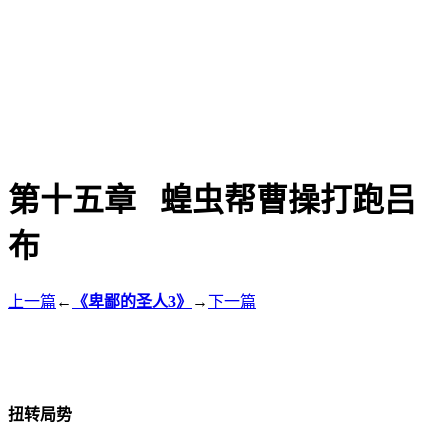
第十五章 蝗虫帮曹操打跑吕
布
上一篇
←
《卑鄙的圣人3》
→
下一篇
扭转局势