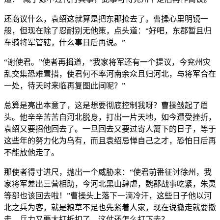
还商议什么，袁绍这就算是把东郡抢去了。曹操心里明镜一
般，但现在除了忍耐别无他策，点头道：“好吧，东郡暂且归
车骑将军管辖，什么事日后再说。”
“谢使君。”使者再揖道，“我家将军还有一个提议，今兖州灾
乱交集恐难置措，使君何不率河南余众且归河北，与将军合在
一处，待天时来临再复图此间呢？”
总算是亮出本意了，这是想要彻底控制我呀？曹操皱起了眉
头。他辛辛苦苦自河北脱身，打出一片天地，如今遭受挫折，
袁绍又要招他回去了。一旦回去又要过寄人篱下的日子，等于
这些年的努力化为乌有，而且袁绍忌惮自己之才，恐怕日后再
不能放他走了。
那使者得寸进尺，抛出一个威胁来：“使君前番征讨徐州，我
家将军差出三营相助，今河北黑山肆虐，魏郡战事吃紧，朱灵
等部也该回去啦！”曹操头上落下一滴冷汗，这些日子他以河
北之兵为客，就是粮草不足也先紧着人家，现在说撤走就要撤
走，兵力又要大打折扣了，这仗还怎么打下去？