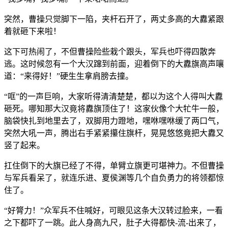
突然，曹操只觉脚下一陷，夹杆石开了，两丈多高的大纛紧跟
着就砸下来啦！
这下可热闹了，不但曹操险些栽个跟头，军兵也吓得四散奔
逃。这时候忽有一个大汉蹿到前面，迎着倒下的大纛旗高声嚷
道：“来得好！”硬生生拿肩膀去撞。
“哐”的一声巨响，大家听得清清楚楚，都以为这个人得叫大纛
砸死。哪知那大汉竟将纛旗顶住了！这家伙像个大牤牛一般，
脑袋快扎到地里去了，双脚用力蹬地，嘿咻嘿咻缓了两口气，
突然大吼一声，腾出右手紧紧攥住旗杆，晃晃悠悠竟把大纛又
竖了起来。
扛住倒下的大旗已经了不得，单臂立旗更可堪神力。不但曹操
与军兵看呆了，就连乐进、夏侯渊等几个自负勇力的将领都惊
住了。
“好膂力！”众军兵不住喊好，可眼见这条大汉转过脸来，一看
之下都吓了一跳。此人身高九尺，肚子大得都快-流-出来了，