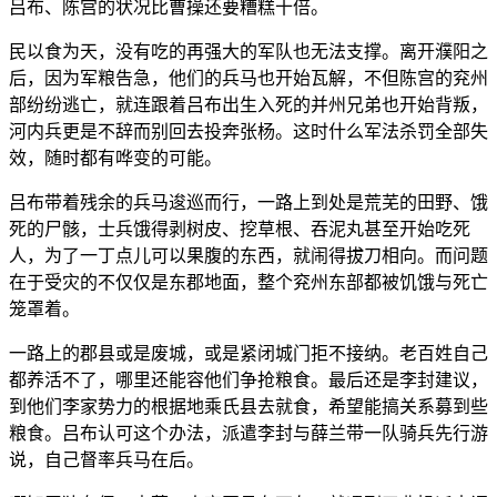
吕布、陈宫的状况比曹操还要糟糕十倍。
民以食为天，没有吃的再强大的军队也无法支撑。离开濮阳之
后，因为军粮告急，他们的兵马也开始瓦解，不但陈宫的兖州
部纷纷逃亡，就连跟着吕布出生入死的并州兄弟也开始背叛，
河内兵更是不辞而别回去投奔张杨。这时什么军法杀罚全部失
效，随时都有哗变的可能。
吕布带着残余的兵马逡巡而行，一路上到处是荒芜的田野、饿
死的尸骸，士兵饿得剥树皮、挖草根、吞泥丸甚至开始吃死
人，为了一丁点儿可以果腹的东西，就闹得拔刀相向。而问题
在于受灾的不仅仅是东郡地面，整个兖州东部都被饥饿与死亡
笼罩着。
一路上的郡县或是废城，或是紧闭城门拒不接纳。老百姓自己
都养活不了，哪里还能容他们争抢粮食。最后还是李封建议，
到他们李家势力的根据地乘氏县去就食，希望能搞关系募到些
粮食。吕布认可这个办法，派遣李封与薛兰带一队骑兵先行游
说，自己督率兵马在后。