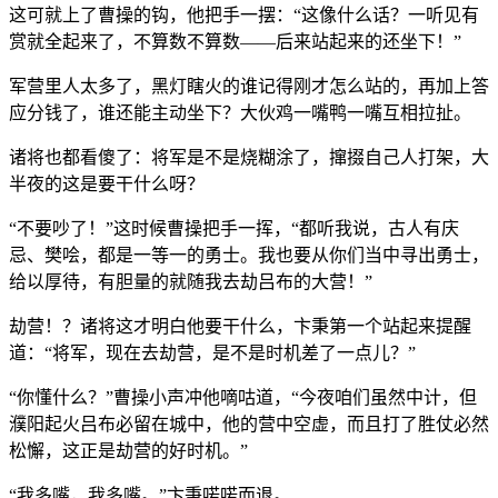
这可就上了曹操的钩，他把手一摆：“这像什么话？一听见有
赏就全起来了，不算数不算数——后来站起来的还坐下！”
军营里人太多了，黑灯瞎火的谁记得刚才怎么站的，再加上答
应分钱了，谁还能主动坐下？大伙鸡一嘴鸭一嘴互相拉扯。
诸将也都看傻了：将军是不是烧糊涂了，撺掇自己人打架，大
半夜的这是要干什么呀？
“不要吵了！”这时候曹操把手一挥，“都听我说，古人有庆
忌、樊哙，都是一等一的勇士。我也要从你们当中寻出勇士，
给以厚待，有胆量的就随我去劫吕布的大营！”
劫营！？诸将这才明白他要干什么，卞秉第一个站起来提醒
道：“将军，现在去劫营，是不是时机差了一点儿？”
“你懂什么？”曹操小声冲他嘀咕道，“今夜咱们虽然中计，但
濮阳起火吕布必留在城中，他的营中空虚，而且打了胜仗必然
松懈，这正是劫营的好时机。”
“我多嘴，我多嘴。”卞秉喏喏而退。