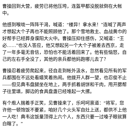
曹操回到大营，疲劳已将他压垮，连盔甲都没脱就倒在大帐
中。
他感到喉咙一阵阵干渴，喊道：“楼异！拿水来！”连喊了两声
才想起大个子再也不能照顾他了。那个雪地救主、血战黄巾的
好帮手已经葬身濮阳大火中。曹操压抑住感伤，又喊道：“王
必……”也没人答应，他又想起另一个大个子被差去西京，走
了一年多毫无音信，恐怕也不能活着回来了。他有些恼怒，自
己的左右手全没了，其他的亲兵都他妈跑哪儿去了？
曹操忍着疲劳爬起来，径自走到帐外汲水，忽然看见所有的军
兵都围在不远处看嬉笑着热闹。他拨开人群一望，也忍俊不止
——但见典韦盘腿坐在地上，两手抓着胡饼和干肉，甩开腮帮
子往里填，脚边的食具盘盏已经堆起一大摞。
有个庖人揣着手正笑，见曹操来了，乐呵呵禀道：“将军，您
许他一顿饱饭不要紧，咱好几个火头军自灶上送，都供不上他
一人吃！典韦这饭量顶得上六个人，东西只要一过嗓子眼就算
白瞎了。”