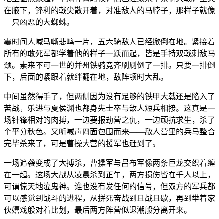
在腋下，锋利的戟尖散开着，对准敌人的马脖子，那样子就像
一只凶恶的大蜘蛛。
霎时间人喊马嘶悲鸣一片，五六骑敌人已经掀倒在地。紧接着
所有的敢死军都学着他的样子一跃而起，皆是手持双戟刺敌马
颈。素来不可一世的并州铁骑竟齐刷刷倒了一排。只要一排倒
下，后面的紧跟着就绊翻在地，敌阵顿时大乱。
中间虽然得手了，但两侧因为没有足够的铁甲大戟还是陷入了
苦战，乐进与夏侯渊也都身先士卒与敌人短兵相接。这真是一
场针锋相对的肉搏，一边要报劫营之仇，一边顽抗求生，杀了
个平分秋色。又听喊声四面包围而来——敌人营里的兵马整合
完毕杀来了，可是曹操大营的援军也赶到了。
一场追袭变成了大搏杀，曹操军与吕布军像两条巨龙交织着缠
在一起。这场大战从凌晨杀到正午，两方损伤皆在千人以上，
可谓惊天地泣鬼神。谁也没有发任何的信号，但双方的军兵都
可以感觉到战斗的进程，从拼死奋战到且战且歇，再到举着家
伙嬉戏般对着比划，最后两方阵营似退潮般分离开来。