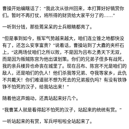
曹操开始编瞎话了：“我此次从徐州回来，本打算好好犒赏你
们。暂时不再打仗，将所得的财货给大家平分了的……”
一听到分钱，那些蔫呆呆的士兵眼睛都亮了。
“但是事到如今，叛军气势越来越大，咱们连立锥之地都快没
有了，还怎么安享富贵？”说着话，曹操站到了大纛的夹杆石
上，“这两场仗咱们之所以败，不是因为吕布之勇天下无双，
而是因为叛贼陈宫为他出谋划策。你们的兄弟子侄多有战死，
我的亲兵楼异也命丧在城里了。现在吕布、陈宫不光是咱们的
敌人，还是咱们的仇人！他们杀我等兄弟、夺我等家乡，此仇
不共戴天！你们难道就不想为死去的兄弟报仇吗？有没有铁铮
铮不怕死的汉子，给我站出来！”
随着他这声煽动，还真站起来好几个。
“我曹某人就是看得起不怕死的汉子，站起来的统统有赏。”
一听站起来的有赏，军兵呼啦啦全站起来了。