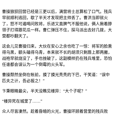
曹操狼狈回营已经是三更以后，满营将士总算松了口气。残兵
早就顺利逃回，歇了半天才发现把主帅丢了。曹洪当即就火
了，怒不可遏喝问败将，乐进又直脾气不服他说，俩人揪着脖
领子打得跟花瓜一样。曹仁弹压不住，探马派出去好几拨，大
营都吵翻天了。
这会儿见曹操归来，大伙在安心之余也吃了一惊：将军的脸熏
得乌黑，额头磕得乌青，本来就不长的胡须只剩唇上那两撇，
战袍早就烧没了，手也挫破了，这副模样扔在残兵堆里，恐怕
任谁都会误认为一个倒霉的火头军。
曹操颓然坐倒在帐前，摸了摸光秃秃的下巴，干笑道：“误中
匹夫之计，吾必报之！”
卞秉眼睛最尖，半天没瞧见楼异：“大个子呢？”
“楼异死在城里了……”
众人尽皆凄然。趁着昏暗的火光，曹操环顾着营里的残兵败