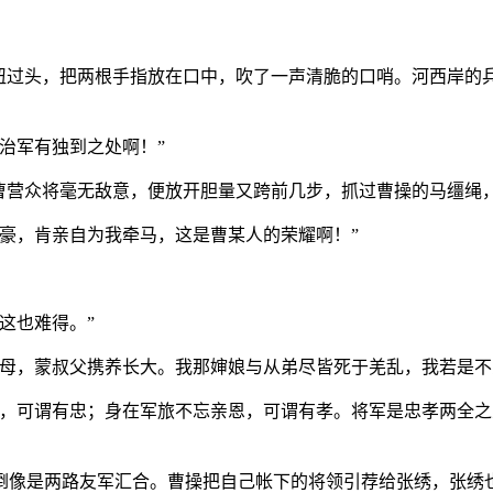
绣扭过头，把两根手指放在口中，吹了一声清脆的口哨。河西岸的
治军有独到之处啊！”
见曹营众将毫无敌意，便放开胆量又跨前几步，抓过曹操的马缰绳
豪，肯亲自为我牵马，这是曹某人的荣耀啊！”
这也难得。”
父母，蒙叔父携养长大。我那婶娘与从弟尽皆死于羌乱，我若是不
廷，可谓有忠；身在军旅不忘亲恩，可谓有孝。将军是忠孝两全之
倒像是两路友军汇合。曹操把自己帐下的将领引荐给张绣，张绣