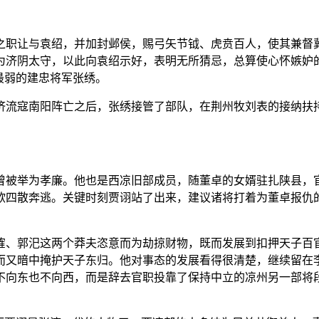
之职让与袁绍，并加封邺侯，赐弓矢节钺、虎贲百人，使其兼督
济阴太守，以此向袁绍示好，表明无所猜忌，总算使心怀嫉妒的
最弱的建忠将军张绣。
济流寇南阳阵亡之后，张绣接管了部队，在荆州牧刘表的接纳扶
曾被举为孝廉。他也是西凉旧部成员，随董卓的女婿驻扎陕县，
欲四散奔逃。关键时刻贾诩站了出来，建议诸将打着为董卓报仇
傕、郭汜这两个莽夫恣意而为劫掠财物，既而发展到扣押天子百
而又暗中掩护天子东归。他对事态的发展看得很清楚，继续留在
不向东也不向西，而是辞去官职投靠了保持中立的凉州另一部将