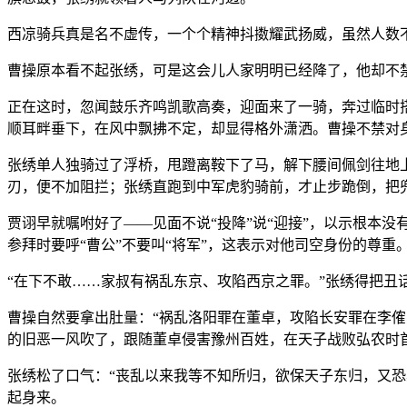
西凉骑兵真是名不虚传，一个个精神抖擞耀武扬威，虽然人数
曹操原本看不起张绣，可是这会儿人家明明已经降了，他却不禁
正在这时，忽闻鼓乐齐鸣凯歌高奏，迎面来了一骑，奔过临时
顺耳畔垂下，在风中飘拂不定，却显得格外潇洒。曹操不禁对身
张绣单人独骑过了浮桥，甩蹬离鞍下了马，解下腰间佩剑往地
刃，便不加阻拦；张绣直跑到中军虎豹骑前，才止步跪倒，把
贾诩早就嘱咐好了——见面不说“投降”说“迎接”，以示根本没
参拜时要呼“曹公”不要叫“将军”，这表示对他司空身份的尊
“在下不敢……家叔有祸乱东京、攻陷西京之罪。”张绣得把丑
曹操自然要拿出肚量：“祸乱洛阳罪在董卓，攻陷长安罪在李
的旧恶一风吹了，跟随董卓侵害豫州百姓，在天子战败弘农时
张绣松了口气：“丧乱以来我等不知所归，欲保天子东归，又
起身来。