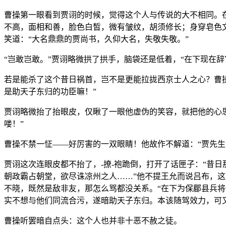
曹操第一眼看到贾诩的时候，觉得这个人与传说的大不相同。
不高，面相和善，脸色白皙，微有皱纹，胡须修长；身穿皂色
笑道：“大名鼎鼎的贾尚书，久仰大名，失敬失敬。”
“岂敢岂敢。”贾诩略微拱了拱手，脑袋还是低着，“在下现在
若是能杀了这个昔日祸首，岂不是更能拉拢西京士人之心？曹
是助天子东归的功臣嘛！”
贾诩略微抬了抬眼皮，仅瞅了一眼他虚伪的笑容，就把他的心
喽！”
曹操不禁一怔——好厉害的一双眼睛！他故作不解道：“贾先生
贾诩这次连眼皮都不抬了，-撩-袍跪倒，打开了话匣子：“昔
朝政霸占朝堂，欲尽诛凉州之人……”他不提王允而说吕布，
不晓，既然是敌非友，那怎么骂都没关系。“在下为保郿县兵
实不想与他们同流合污，遂暗助天子东归。本该随驾效力，可
曹操听罢暗自点头：这个人也并非十恶不赦之徒。