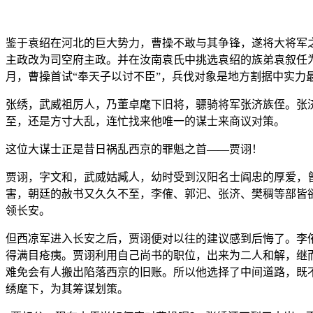
鉴于袁绍在河北的巨大势力，曹操不敢与其争锋，遂将大将军
主政改为司空府主政。并在汝南袁氏中挑选袁绍的族弟袁叙任为
月，曹操首试“奉天子以讨不臣”，兵伐对象是地方割据中实力
张绣，武威祖厉人，乃董卓麾下旧将，骠骑将军张济族侄。张
至，还是方寸大乱，连忙找来他唯一的谋士来商议对策。
这位大谋士正是昔日祸乱西京的罪魁之首——贾诩！
贾诩，字文和，武威姑臧人，幼时受到汉阳名士阎忠的厚爱，
害，朝廷的赦书又久久不至，李傕、郭汜、张济、樊稠等部皆
领长安。
但西凉军进入长安之后，贾诩便对以往的建议感到后悔了。李
得满目疮痍。贾诩利用自己尚书的职位，出来为二人和解，继
难免会有人搬出陷落西京的旧账。所以他选择了中间道路，既
绣麾下，为其筹谋划策。