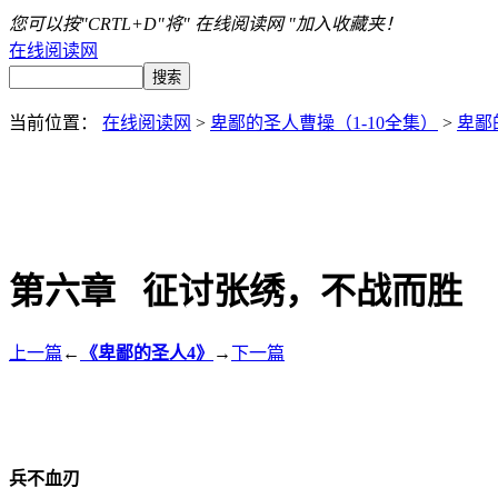
您可以按"CRTL+D"将" 在线阅读网 "加入收藏夹！
在线阅读网
当前位置：
在线阅读网
>
卑鄙的圣人曹操（1-10全集）
>
卑鄙
第六章 征讨张绣，不战而胜
上一篇
←
《卑鄙的圣人4》
→
下一篇
兵不血刃