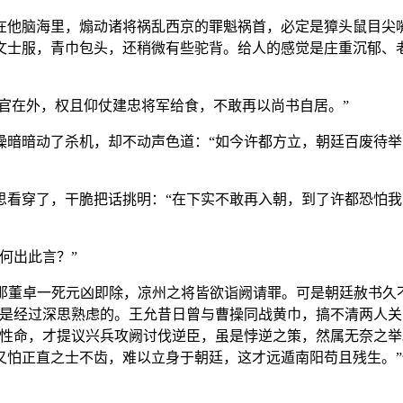
在他脑海里，煽动诸将祸乱西京的罪魁祸首，必定是獐头鼠目尖
文士服，青巾包头，还稍微有些驼背。给人的感觉是庄重沉郁、
辞官在外，权且仰仗建忠将军给食，不敢再以尚书自居。”
操暗暗动了杀机，却不动声色道：“如今许都方立，朝廷百废待
思看穿了，干脆把话挑明：“在下实不敢再入朝，到了许都恐怕
何出此言？”
日那董卓一死元凶即除，凉州之将皆欲诣阙请罪。可是朝廷赦书
这是经过深思熟虑的。王允昔日曾与曹操同战黄巾，搞不清两人
将性命，才提议兴兵攻阙讨伐逆臣，虽是悖逆之策，然属无奈之
又怕正直之士不齿，难以立身于朝廷，这才远遁南阳苟且残生。