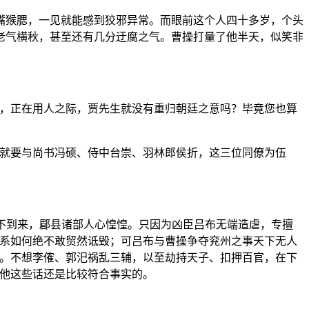
嘴猴腮，一见就能感到狡邪异常。而眼前这个人四十多岁，个头
老气横秋，甚至还有几分迂腐之气。曹操打量了他半天，似笑非
举，正在用人之际，贾先生就没有重归朝廷之意吗？毕竟您也算
我就要与尚书冯硕、侍中台崇、羽林郎侯折，这三位同僚为伍
久不到来，郿县诸部人心惶惶。只因为凶臣吕布无端造虐，专擅
关系如何绝不敢贸然诋毁；可吕布与曹操争夺兖州之事天下无人
举。不想李傕、郭汜祸乱三辅，以至劫持天子、扣押百官，在下
”他这些话还是比较符合事实的。