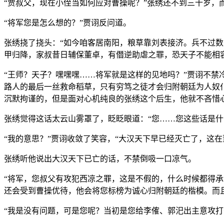
“贾叔父，现在小侄当如何应对曹操呢？”张绣还不到三十岁
“将军您是怎么想的？”贾诩反问道。
张绣挠了挠头：“如今咱客居南阳，粮草靠刘表接济。兵不过
甲归降，家叔昔日辅保董卓，有僭逆助虐之罪，恐天子不能相容
“王师？天子？嘿嘿嘿……将军就是这样的见地吗？”贾诩不禁
路人的最后一丝救命稻草，只有穷笃之徒才会归附朝廷为人奴
沉默拘谨的，但是面对心机纯良的张绣这个后生，他就不吝惜
张绣觉得这话太云山雾罩了，眨眨眼道：“您……您这些话是什
“我的意思？”贾诩收敛了笑容，“大汉天下早已经灭亡了，这
张绣听他说出大汉天下已亡的话，不禁倒吸一口凉气。
“将军，您叔父有攻犯西凉之罪，这是不假的，什么时候都得承
还会受到曹操优待，他会将您标榜为诚心归附朝廷的楷模。而
“我是没有问题，可是您呢？当初是您给李傕、郭汜出主意攻