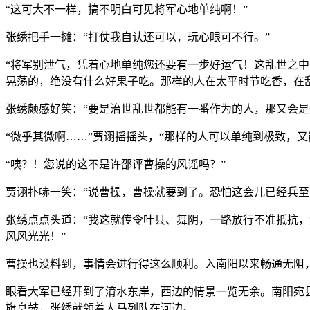
“这可大不一样，搞不明白可见将军心地单纯啊！”
张绣把手一摊：“打仗我自认还可以，玩心眼可不行。”
“将军别泄气，凭着心地单纯您还要有一步好运气！这乱世之
晃荡的，绝没有什么好果子吃。那样的人在太平时节吃香，在
张绣颇感好笑：“要是治世乱世都能有一番作为的人，那又会是
“微乎其微啊……”贾诩摇摇头，“那样的人可以单纯到极致，又能
“咦？！您说的这不是许邵评曹操的风谣吗？”
贾诩扑哧一笑：“说曹操，曹操就要到了。恐怕这会儿已经兵至
张绣点点头道：“我这就传令叶县、舞阴，一路放行不准抵抗，
风风光光！”
曹操也没料到，事情会进行得这么顺利。入南阳以来畅通无阻
眼看大军已经开到了淯水东岸，西边的情景一览无余。南阳宛
旗息鼓，张绣就领着人马列队在河边。