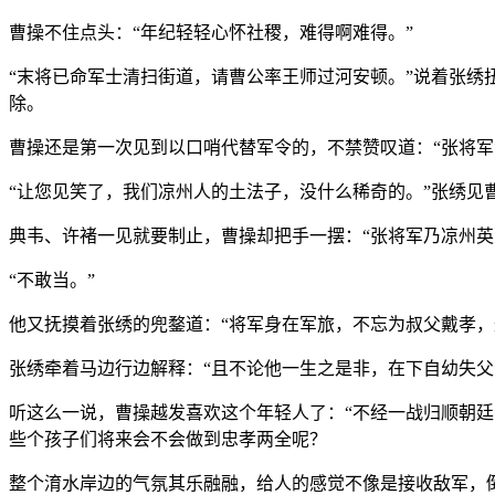
曹操不住点头：“年纪轻轻心怀社稷，难得啊难得。”
“末将已命军士清扫街道，请曹公率王师过河安顿。”说着张
除。
曹操还是第一次见到以口哨代替军令的，不禁赞叹道：“张将军
“让您见笑了，我们凉州人的土法子，没什么稀奇的。”张绣
典韦、许褚一见就要制止，曹操却把手一摆：“张将军乃凉州英
“不敢当。”
他又抚摸着张绣的兜鍪道：“将军身在军旅，不忘为叔父戴孝，
张绣牵着马边行边解释：“且不论他一生之是非，在下自幼失
听这么一说，曹操越发喜欢这个年轻人了：“不经一战归顺朝
些个孩子们将来会不会做到忠孝两全呢？
整个淯水岸边的气氛其乐融融，给人的感觉不像是接收敌军，