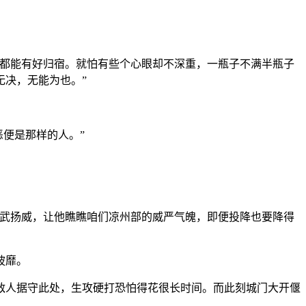
实都能有好归宿。就怕有些个心眼却不深重，一瓶子不满半瓶子
无决，无能为也。”
恶便是那样的人。”
耀武扬威，让他瞧瞧咱们凉州部的威严气魄，即便投降也要降得
披靡。
敌人据守此处，生攻硬打恐怕得花很长时间。而此刻城门大开偃