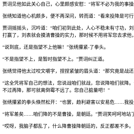
贾诩见他如此关心自己，心里颇感安慰：“将军不必为我的事
张绣知道他心机颇多，便不再深问，转而道：“看来投降是可行
贾诩摇摇头，沉吟道：“咱们初到此处，人心不稳未有寸功，
打赢了，刘表就会摸清曹操的实力，那时候不用将军您去求他
“说到底，还是指望不上他嘛！”张绣攥紧-了拳头。
“不是指望不上，是暂时指望不上。”贾诩纠正道。
张绣觉得他太过咬文嚼字，捏捏紧皱的眉头道：“那究竟是战还
“这全凭将军自己的想法，您说战咱们就战，您说降咱们就降。
不过再降，那可就离倒霉不远了。您自己掂量吧！”
张绣攥紧的拳头倏然松开：“也罢，趋利避害以安易危……我投
“将军差矣……咱们降的不是曹操，是朝廷。”贾诩笑呵呵地站
“哎呀，我脑子都乱了，什么降曹操降朝廷的，反正都差不多。