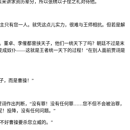
素来讲求资历辈分，所以张绣以子侄之礼对待他。
谋主只有您一人。就凭这点儿实力，很难与王师相抗。但若是解
了。董卓、李傕都曾挟天子，他们一统天下了吗？朝廷不过是末
变成奴仆——这就是王者统一天下的过程！”在别人面前贾诩是
子，而是曹操！”
贾诩作出判断，“没有罪！没有任何罪……您不但不会被治罪，
呢！投降，没有任何问题。”
不好曹操要杀您立威的。”