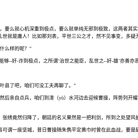
中，要么就心机深重到极点，要么就单纯无邪到极致，这两者其
乱世就是庸人！比如那刘表，平世三公之才，然不见事变，多疑
什么样的呢？”
够--奸-诈到极点，之所谓‘治世之能臣，乱世之--奸-雄’亦善亦
叶县了吧，咱们可没工夫再聊了。”
然后亲自点兵，咱们到淯（yù）水河边去迎候曹操，阵势列开
，张绣竟然归降了，朝廷的名义果然是一把利剑，所到之处望风
县可谓一座坚城，昔日曹操随朱儁平定黄巾时曾在此血战，要是