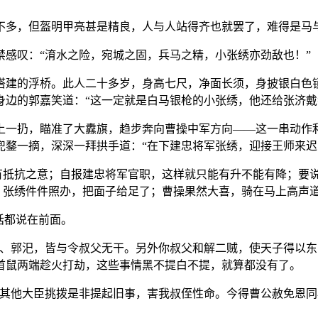
不多，但盔明甲亮甚是精良，人与人站得齐也就罢了，难得是马
感叹：“淯水之险，宛城之固，兵马之精，小张绣亦劲敌也！”
搭建的浮桥。此人二十多岁，身高七尺，净面长须，身披银白色
边的郭嘉笑道：“这一定就是白马银枪的小张绣，他还给张济戴
上一扔，瞄准了大纛旗，趋步奔向曹操中军方向——这一串动作
兜鍪一摘，深深一拜拱手道：“在下建忠将军张绣，迎接王师来迟
有抵抗之意；自报建忠将军官职，这样就只能有升不能有降；要说
重。张绣件件照办，把面子给足了；曹操果然大喜，骑在马上高声
话都说在前面。
傕、郭汜，皆与令叔父无干。另外你叔父和解二贼，使天子得以东
首鼠两端趁火打劫，这些事情黑不提白不提，就算都没有了。
恐其他大臣挑拨是非提起旧事，害我叔侄性命。今得曹公赦免恩同