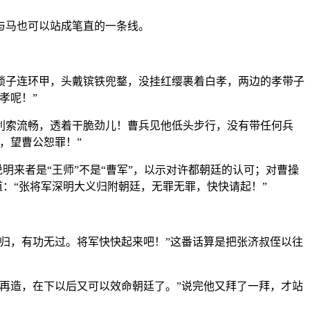
与马也可以站成笔直的一条线。
锁子连环甲，头戴镔铁兜鍪，没挂红缨裹着白孝，两边的孝带子
孝呢！”
利索流畅，透着干脆劲儿！曹兵见他低头步行，没有带任何兵
，望曹公恕罪！”
明来者是“王师”不是“曹军”，以示对许都朝廷的认可；对曹操
道：“张将军深明大义归附朝廷，无罪无罪，快快请起！”
归，有功无过。将军快快起来吧！”这番话算是把张济叔侄以往
再造，在下以后又可以效命朝廷了。”说完他又拜了一拜，才站