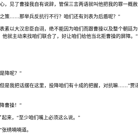
操心，见了曹操我自有说辞，管保三言两语就叫他把我的罪一概赦
之策……那举兵反抗行不行？咱们还有刘表为后盾呢？”
刘表素以大汉忠臣自诩，绝不能因为咱们而跟曹操以及整个朝廷
，他就主动来找咱们联合了，好让咱们给他当北拒曹操的屏障。”
是降呢？”
但是我把话摆在这里，投降咱们有十成的把握，对抗嘛……”贾
降曹操！”
了起来，“至少咱们嘴上必须这么说。”
”张绣喃喃道。