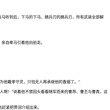
兵马听到后，下马的下马、摘兵刃的摘兵刃，所有武装全部解
，亲自牵马引着他向前走。
为他戴孝守灵，只怕无人再承继他的香烟了。”
人啊！”说着他不禁回头看看随军而来的曹昂、曹丕与曹真，这
也赶紧把贾诩介绍出来。