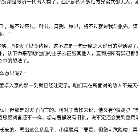
，而贾诩是张济一代的人物了，西凉部的人多结为兄弟共御羌人，
数千，城不过宛县、叶县、舞阴、穰县，将不过就是我与张先，
。”
冷笑，“挟天子以令诸侯，这不过是一句迂腐之人说出的空话罢
仆，认下命来帮助他们的主子去征服其他人，直到把所有异己都
心中的想法了。
么意思呢？”
在董卓入京的那一刻就已经注定了。咱们现在所面对的敌人不是天
认！但那是对天子而言的。可对于曹操来说，他又有何罪呢？”
且您跟刘备还不一样，您与曹操没有旧仇，说不定还会受到重用
打长安的。惹出这么多乱子，小侄脱得了罪责，但您可危险喽！弄