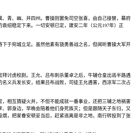
冀、青、幽、并四州。曹操则罢免司空张喜，由自己接替，幕府
袁绍稳定下来。一切安顿已定，建安二年（公元197年）正
持下于宛城立足。虽然他素有骁勇善战之名，但闻听曹操大军开
官拜讨虏校尉。王允、吕布刺杀董卓之后，牛辅仓皇出逃半路遇
的名义兵发长安，结果吕布战败，司徒王允遇害，西凉军二次占
官，相互猜疑火并，不但不能成就一番事业，还把三辅之地祸害
李、郭身边，早晚会陪着他们身死族灭；但是跟随天子东归，又
段煨，把家眷安顿妥当后，赶紧逃离是非之地，南行转投到了张