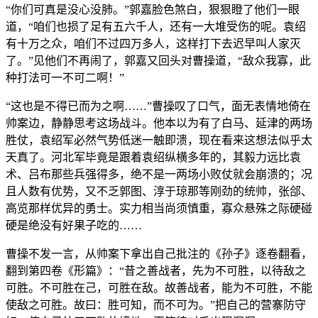
“你们可真是没心没肺。”郭嘉脸色煞白，狠狠瞪了他们一眼
道，“咱们也损了足有五六千人，还有一大堆受伤的呢。袁绍
有十万之众，咱们不过四万多人，这样打下去迟早叫人家灭
了。”见他们不再闹了，郭嘉又回头对曹操道，“敌众我寡，此
种打法可一不可二啊！”
“这也是不得已而为之啊……”曹操叹了口气，面无表情地倚在
帅案边，静静思考这场战斗。他本以为有了白马、延津的两场
胜仗，袁绍军必然气势低迷一触即溃，现在看来这想法似乎太
天真了。河北军毕竟是跟着袁绍纵横多年的，其毅力远比袁
术、吕布那些兵强得多，绝不是一两场小败仗就会崩溃的；况
且人数有优势，又不乏郭图、淳于琼那等刚劲的统帅，张郃、
高览那样优异的勇士。实力相当尚须慎重，寡众悬殊之际硬碰
硬是绝没有好果子吃的……
曹操不发一言，从帅案下拿出自己批注的《孙子》逐卷翻看，
翻到第四卷《形篇》：“昔之善战者，先为不可胜，以待敌之
可胜。不可胜在己，可胜在敌。故善战者，能为不可胜，不能
使敌之可胜。故曰：胜可知，而不可为。”把自己的营寨防守