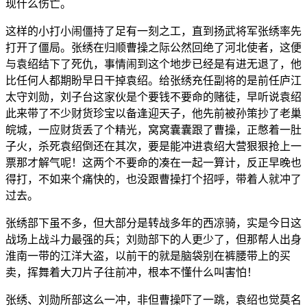
现什么伤亡。
这样的小打小闹僵持了足有一刻之工，直到扬武将军张绣率先
打开了僵局。张绣在归顺曹操之际公然回绝了河北使者，这便
与袁绍结下了死仇，事情闹到这个地步已经是有进无退了，他
比任何人都期盼早日干掉袁绍。给张绣充任副将的是前任庐江
太守刘勋，刘子台这家伙是个要钱不要命的赌徒，早听说袁绍
此来带了不少财货珍宝以备逢迎天子，他先前被孙策抄了老巢
皖城，一应财货丢了个精光，窝窝囊囊跟了曹操，正憋着一肚
子火，杀死袁绍倒还在其次，要是能冲进袁绍大营狠狠抢上一
票那才解气呢！这两个不要命的凑在一起一算计，反正早晚也
得打，不如来个痛快的，也没跟曹操打个招呼，带着人就冲了
过去。
张绣部下虽不多，但大部分是转战多年的西凉骑，实是今日这
战场上战斗力最强的兵；刘勋部下的人更少了，但那帮人出身
淮南一带的江洋大盗，以前干的就是脑袋别在裤腰带上的买
卖，挥舞着大刀片子往前冲，根本不懂什么叫害怕！
张绣、刘勋所部这么一冲，非但曹操吓了一跳，袁绍也觉莫名