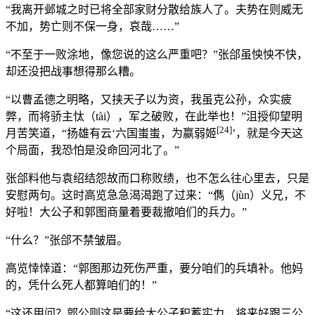
“我离开邺城之时已将全部家财分散给族人了。夫势在则威无
不加，势亡则不保一身，哀哉……”
“不至于一败涂地，像您说的这么严重吧？”张郃虽怏怏不快，
却还没把战事想得那么糟。
“以曹孟德之明略，又挟天子以为资，我虽克公孙，众实疲
弊，而将骄主忲（tài），军之破败，在此举也！”沮授仰望明
[24]
月苦笑道，“扬雄有云‘六国蚩蚩，为嬴弱姬
’，就是今天这
个局面，我恐怕是没命回河北了。”
张郃料他与袁绍结怨故而口称败绩，也不怎么往心里去，只是
安慰两句。这时高览急急渴渴跑了过来：“儁（jùn）义兄，不
好啦！大公子和郭图商量着要裁撤咱们的兵力。”
“什么？”张郃不禁皱眉。
高览悻悻道：“郭图那边死伤严重，要分咱们的兵填补。他妈
的，凭什么死人都算咱们的！”
“这还用问？郭公则这是要给大公子积蓄实力，将来好跟三公