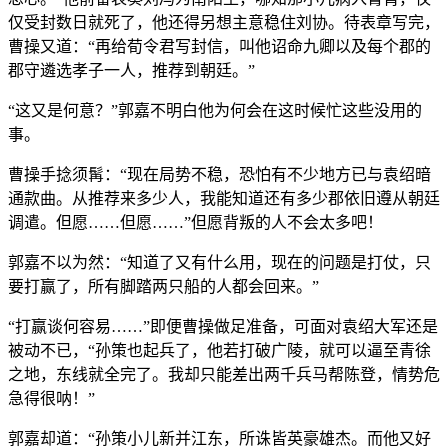
仅受封数日就死了，他还得另想主意稳住刘协。待表章写完，
曹操又道：“再给荀令君写封信，叫他诏命九卿以及每个郡的
郡守遴选孝子一人，推荐到朝廷。”
“这又是何意？”郭嘉不明白他为何会在这时候忙这些没用的
事。
曹操手捻须髯：“现在局势不稳，恐怕有不少地方已与袁绍暗
通款曲。从推荐来多少人，我能知道还有多少郡依旧遵从朝廷
调遣。但愿……但愿……”但愿背叛的人不会太多吧！
郭嘉不以为然：“知道了又有什么用，现在的问题是打仗，只
要打赢了，所有脚踏两只船的人都会回来。”
“打赢谈何容易……”即便曹操做足准备，可面对袁绍大军还是
被动不已，“孙策也起兵了，他若打破广陵，就可以逼至青徐
之地，东线就全完了。我却只能差出两千兵马帮陈登，情势危
急得很呐！”
郭嘉却道：“孙策小儿新并江东，所诛皆英豪雄杰。而他又好