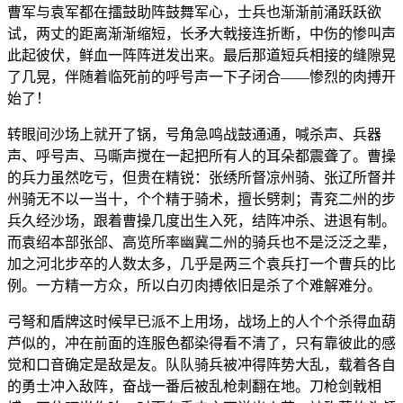
曹军与袁军都在擂鼓助阵鼓舞军心，士兵也渐渐前涌跃跃欲
试，两丈的距离渐渐缩短，长矛大戟接连折断，中伤的惨叫声
此起彼伏，鲜血一阵阵迸发出来。最后那道短兵相接的缝隙晃
了几晃，伴随着临死前的呼号声一下子闭合——惨烈的肉搏开
始了！
转眼间沙场上就开了锅，号角急鸣战鼓通通，喊杀声、兵器
声、呼号声、马嘶声搅在一起把所有人的耳朵都震聋了。曹操
的兵力虽然吃亏，但贵在精锐：张绣所督凉州骑、张辽所督并
州骑无不以一当十，个个精于骑术，擅长劈刺；青兖二州的步
兵久经沙场，跟着曹操几度出生入死，结阵冲杀、进退有制。
而袁绍本部张郃、高览所率幽冀二州的骑兵也不是泛泛之辈，
加之河北步卒的人数太多，几乎是两三个袁兵打一个曹兵的比
例。一方精一方众，所以白刃肉搏依旧是杀了个难解难分。
弓弩和盾牌这时候早已派不上用场，战场上的人个个杀得血葫
芦似的，冲在前面的连服色都染得看不清了，只有靠彼此的感
觉和口音确定是敌是友。队队骑兵被冲得阵势大乱，载着各自
的勇士冲入敌阵，奋战一番后被乱枪刺翻在地。刀枪剑戟相