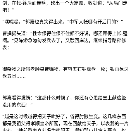
剑，在帐-篷后面连劈，砍出一个大窟窿，收剑道：“从后门走
吧！”
“嘿嘿嘿，”郭嘉也真笑得出来，“中军大帐哪有开后门的？”
曹操摇头道：“性命保得住保不住都不好说，哪还顾得上帐-篷
啊。”见陈矫急匆匆发兵去了，又踱回岸边，继续指导路粹修
表：
御杂物之所得孝顺皇帝赐物，有容五石铜澡盘一枚；银画象牙
盘五具……
郭嘉看得发愣：“这都什么时候了，你还有心思给皇上献这些
没用的东西！”
“越是这时候越得把天子哄好了，省得肘腋生变。这几样东西
都是我祖父得孝顺皇帝所赐，现在回献给天子，以表我的一片
忠心。”他前番表奏刘冯为南阳王，哪知那小儿病入膏肓，仅