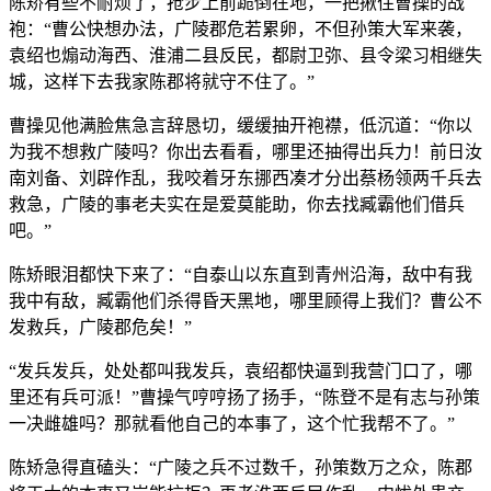
陈矫有些不耐烦了，抢步上前跪倒在地，一把揪住曹操的战
袍：“曹公快想办法，广陵郡危若累卵，不但孙策大军来袭，
袁绍也煽动海西、淮浦二县反民，都尉卫弥、县令梁习相继失
城，这样下去我家陈郡将就守不住了。”
曹操见他满脸焦急言辞恳切，缓缓抽开袍襟，低沉道：“你以
为我不想救广陵吗？你出去看看，哪里还抽得出兵力！前日汝
南刘备、刘辟作乱，我咬着牙东挪西凑才分出蔡杨领两千兵去
救急，广陵的事老夫实在是爱莫能助，你去找臧霸他们借兵
吧。”
陈矫眼泪都快下来了：“自泰山以东直到青州沿海，敌中有我
我中有敌，臧霸他们杀得昏天黑地，哪里顾得上我们？曹公不
发救兵，广陵郡危矣！”
“发兵发兵，处处都叫我发兵，袁绍都快逼到我营门口了，哪
里还有兵可派！”曹操气哼哼扬了扬手，“陈登不是有志与孙策
一决雌雄吗？那就看他自己的本事了，这个忙我帮不了。”
陈矫急得直磕头：“广陵之兵不过数千，孙策数万之众，陈郡