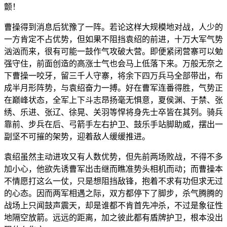
颤！
曹操得到消息后犹豫了一阵。若论这样大规模地对战，人少的
一方肯定不占优势，但如果不阻挡袁绍的前进，十万大军气势
汹汹而来，很有可能一鼓作气攻破大营。即便紧闭营寨可以勉
强守住，前面创造的高涨士气也会马上低落下来。万般无奈之
下曹操一咬牙，留三千人守寨，将余下四万兵马全部带出，布
成半月形阵势，与袁绍奋力一搏。好在曹军连番得胜，气势正
在巅峰状态，全军上下斗志昂扬毫无惧意，夏侯渊、于禁、张
绣、乐进、张辽、徐晃、关羽等悍将身先士卒皆在其列。骑兵
靠前、步兵在后、弓箭手左右护卫、鼓乐手站脚助威，摆出一
副坚不可摧的架势，迎着敌人缓缓推进。
袁绍虽然主动进攻又有人数优势，但先前两场败战，不得不多
加小心，他欲先诱曹军出击继而瞧准势头相机而动；而曹操本
不情愿打这么一仗，只是想阻挡敌锋，抱着不求有功但求无过
的心态。因而两军相遇之际，双方都停下了脚步，杀气腾腾的
战场上只闻鼓声震天，却是谁都不肯首先冲杀，不过是象征性
地隔空放箭。远远的距离，加之彼此都有盾牌护卫，根本没出