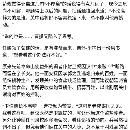
荀攸觉得郭嘉这几句“不厚道”的话说得有点儿远了，现今之危
尚不可解，哪顾得上以后的问题，把话题拉回来道：“不论高
幹为的是谁，关中诸将好不容易稳定下来，总不能叫他再撼
动。”
“说的也是……”曹操又陷入了思考。
任峻领了荀彧的话，是有准备而来，自怀-里掏出一份帛书
道：“您看看这个办法好不好。”
[23]
原来先前奉命出使益州的谒者仆射卫觊因汉中“米贼
”断路
而留在了长安。他一面安抚因李郭之乱逃难归来的百姓，一面
组织耕种生产，发现关中的食盐缺乏管理，因而建议朝廷派官
员专管食盐，用所得收益购置耕牛、招募百姓，以此削弱关中
诸将对百姓的控制。
“卫伯儒长本事啦！”曹操颇为赞赏，“这可是老成谋国之见。
我看这样吧，建议既然是卫觊提的，就让他当这个监盐使者。
另外让钟繇任司隶校尉移治弘农，看住诸将的动向。兵虽然抽
调不出了，但凭着他们俩在关中的人脉，总不至于叫姓高的钻