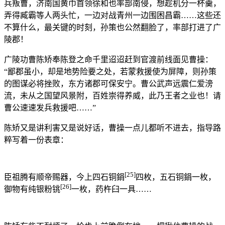
兵叛曹，济南国黄巾首领徐和也率部南侵，想趁机分一杯羹，
弄得臧霸等人两头忙，一边对战青州一边围困昌霸……这些还
不算什么，最关键的时刻，孙策也公然翻脸了，率部打进了广
陵郡！
广陵功曹陈矫奉陈登之命千里迢迢赶到官渡前线面见曹操：
“鄙郡虽小，却是地势险要之处，若蒙救援使为屏障，则孙策
的图谋必将挫败，东方诸郡可保安宁。曹公武声远震仁爱滂
流，未从之国望风景附，百姓崇得养威，此乃王者之业也！请
曹公速速发兵救援吧……”
陈矫又是讲利害又是说好话，曹操一点儿都听不进去，指导路
粹写着一份表章：
[25]
臣祖腾有顺帝赐器，今上四石铜鋗
四枚，五石铜鋗一枚，
[26]
御物有纯银粉铫
一枚，药杵臼一具……