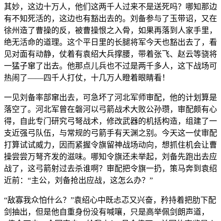
其妙，这边十万人，他们这两千人过来不是送死吗？哪知那边
有不知死活的，这边也有豁出去的。刘备参与了玉带诏，又在
徐州造了曹操的反，被曹操恨之入骨，如果再落到人家手里，
绝无活命的道理。这个平日里的长腿将军今天也豁出去了，看
见对面有动静，仗着有袁绍大兵撑腰，带着张飞、赵云等骁将
一猛子窜了出去。他那点儿兵也不过是两千多人，这下战场可
热闹了——四千人打仗，十几万人瞪着眼睛看！
一见刘备率部窜出去，可急坏了河北军师审配，他的计划算是
落空了。河北军曾在磐河以弓箭战术大败公孙瓒，审配颇有心
得，自此专门研究弓弩战术，修改武器的机括构造，组建了一
支近强弓队伍，与常规的弓箭手有天渊之别。今天这一仗审配
打算试试威力，因而紧握令旗留神战场动向，想抓住机会让曹
操尝尝万弩齐发的滋味。哪知令旗还未举起，刘备先跑出去应
战了，这弓箭射过去杀谁啊？审配把令旗一扔，策马奔到袁绍
近前：“主公，刘备抢出应战，这怎么办？”
“敌寡我众怕什么？”袁绍心中既忐忑又兴奋，矜持着把肋下配
剑抽出，但是他自重身份没有喊嚷，只是高举佩剑朗声道，