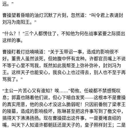
远。”
曹操望着昏暗的油灯沉默了片刻，忽然道：“叫令君上表请封
刘冯为南阳王。”
“什么？！”三个人都愣住了，不知他为何在战事紧要之际提出
这样的事。
曹操盯着灯捻喃喃道：“关于玉带诏一事，造成的影响很不
好。董贵人虽然该死，但她腹中怀有龙种。许都官员嘴上不说
不等于心里不骂我，既然如此我帮圣上弥补弥补，封刘冯为
王。这样天子也能安心，我良心上也过得去，别人也不至于再
骂我了。”
“主公一片苦心又有谁知？唉……”荀攸、任峻都不禁感慨叹
息；郭嘉也随着他们说，但心下暗自发笑——这根本不是曹操
的真实用意，他的良心才没这么脆弱呢！只因前番刨了梁孝王
的陵墓，造成的影响极坏，陈琳甚至把这件事写到了檄文中，
搞得天下沸沸扬扬。现在曹操提出这件事，一是要堵袁绍的
嘴，叫天下人知道许都朝廷还是天子的，皇子照样封王；二是