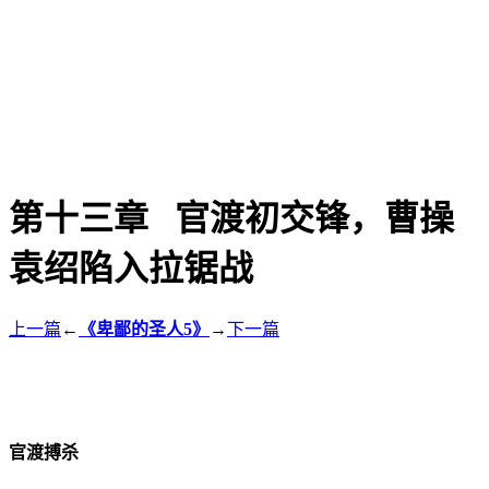
第十三章 官渡初交锋，曹操
袁绍陷入拉锯战
上一篇
←
《卑鄙的圣人5》
→
下一篇
官渡搏杀