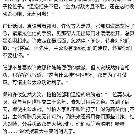
子抢位子。”沮授摇头不已，“全力对敌尚且不胜，还在这时候
动歪心眼，无药可救！”
正说话间，袁谭带着郭图、许攸等人走过。张郃知道高览性子
急，紧紧拉住他的手腕，见那帮人走出辕门才缓缓松开，总算
是没闹起来。许攸走在最后面，忽然停下脚步，转身对他们
道：“张将军、沮先生，主公没有采纳你们的建议，还望你们
不要挂怀。”
张郃不甚喜欢许攸那种随随便便的做派，但人家既然好言相
劝，也客客气气道：“这有什么挂怀不挂怀，都是为了打仗
嘛。可惜主公太急功近利了。”
哪知许攸忽然大笑，拍拍张郃和沮授的肩膀道：“二位莫灰心
呀，我与曹阿瞒相交二十余年，素知其用兵之道。等到了后
天，即便主公想战，恐怕人家也不跟咱打了！深沟高垒闭门不
出，主公折腾几天无计可施，到头来还得用你们那些计策，结
营对峙、分兵扰敌都是大势所趋，你们就等着瞧吧！哈哈
哈……”说罢摆着大袖笑呵呵去了。