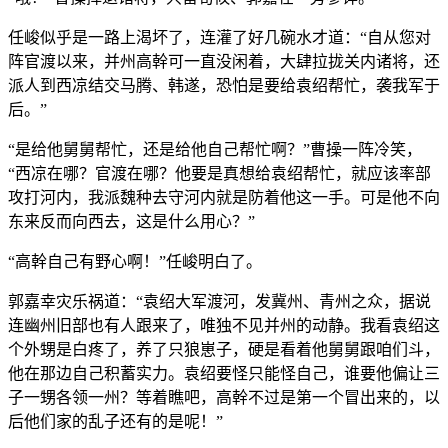
任峻似乎是一路上渴坏了，连灌了好几碗水才道：“自从您对
阵官渡以来，并州高幹可一直没闲着，大肆拉拢关内诸将，还
派人到西凉结交马腾、韩遂，恐怕是要给袁绍帮忙，袭我军于
后。”
“是给他舅舅帮忙，还是给他自己帮忙啊？”曹操一阵冷笑，
“西凉在哪？官渡在哪？他要是真想给袁绍帮忙，就应该率部
攻打河内，我派魏种去守河内就是防着他这一手。可是他不向
东来反而向西去，这是什么用心？”
“高幹自己有野心啊！”任峻明白了。
郭嘉幸灾乐祸道：“袁绍大军渡河，发冀州、青州之众，据说
连幽州旧部也有人跟来了，唯独不见并州的动静。我看袁绍这
个外甥是白疼了，养了只狼崽子，硬是看着他舅舅跟咱们斗，
他在那边自己积蓄实力。袁绍要怪只能怪自己，谁要他偏让三
子一甥各领一州？等着瞧吧，高幹不过是第一个冒出来的，以
后他们家的乱子还有的是呢！”