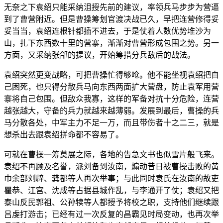
无奈之下袁绍只能采纳沮授先前的建议，率领兵马步步为营逼
到了曹营附近。但是曹操筹划官渡决战已久，早把连营修得妥
妥当当，袁绍连根针都插不进去，于是仗着人数优势堆沙为
山，扎下东西数十里的营寨，渐渐对曹营形成包围之势。另一
方面，又采纳张郃的提议，开始筹措分兵敌后的战法。
袁绍突然更变战略，可把曹操忙得够呛。他不能坐视袁绍把自
己困死，也只得分散兵马向东西两面扩大营盘，防止袁军用营
寨将自己包围。但敌众我寡，这样的军备对抗十分危险，连营
越张越大，守备的兵力就越来越薄弱。发展到最后，曹操的兵
马分散各处，中军主力不足一万，而且带伤者十之二三，就是
想杀出去跟袁绍拼命都不容易了。
可就在曹操一筹莫展之际，各地的告急文书也似雪片般飞来。
袁绍不再顾及名誉，派刘备到汝南，煽动昔日被曹操击败的黄
巾余部刘辟、龚都等人再次举事；与此同时袁氏在汝南的故吏
瞿恭、江宫、沈成等占据县城作乱，与李通开了仗；袁绍又把
泰山反民郭祖、公孙犊等人都授予将校之职，支持他们继续跟
吕虔打游击；已经有过一次反复的昌霸见时局变动，也再次举