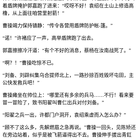
着盾牌掩护郭嘉跑了进来：“哎呀不好！袁绍在土山上修造高
橹，从上面往咱营里射箭！”
曹操竭力保持镇静：“传令各营用盾牌防护帐-篷。”
“诺！”许褚应了一声，高举盾牌跑了出去。
郭嘉擦擦冷汗道：“有个不好的消息，蔡杨在汝南战死了。”
“啊？！”曹操吃惊不已。
“刘备、刘辟纠集乌合提师北上，一路抄掠百姓毁坏屯田，主
公快发救兵吧！”
曹操瘫坐在帅位上：“哪里还有多余的兵马……不行！看来要
冒一冒险了，致书阳翟叫曹仁出兵对付刘备。”
“阳翟之兵一出，许都门户洞开，袁绍乘虚而入怎么办？”
“顾不了这么多，先解燃眉之急再说。”曹操一回头，见陈矫还
在旁边站着，似乎是被飞箭逼得出不去。曹操伸手拔出青釭