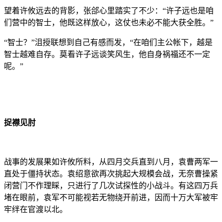
望着许攸远去的背影，张郃心里踏实了不少：“许子远也是咱
们营中的智士，他既这样放心，这仗也未必不能大获全胜。”
“智士？”沮授联想到自己有感而发，“在咱们主公帐下，越是
智士越难自存。莫看许子远谈笑风生，他自身祸福还不一定
呢。”
捉襟见肘
战事的发展果如许攸所料，从四月交兵直到八月，袁曹两军一
直处于僵持状态。袁绍意欲再次挑起大规模会战，无奈曹操紧
闭营门不作理睬，只进行了几次试探性的小战斗。有这四万兵
堵在眼前，袁军不可能视若无物绕开前进，因而十万大军被牢
牢绊在官渡以北。