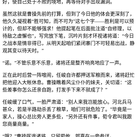
好，使自己处于不败的境地，再等待对手出现漏洞。
虽然这就是曹操先前的打算，但到了今日他的体会更深刻了，
他久久凝视着“胜可知，而不可为”这七个字——胜利是可以预
计的，但却不能够强求！他提起笔在后面批注道“自修理，以
待敌之虚懈也”，写完放下笔，沉吟片刻才环视诸将道：“今日
之战本是情非得已，从明天起咱们紧闭寨门不可轻易出战，静
观其变以待天时。”
“诺。”不管乐意不乐意，诸将还是整齐响亮地应了一声。
正在此时后营一阵喧闹，任峻自许都押送军粮而来，诸将赶忙
把他迎入大帐休息。曹操瞧着风尘仆仆的妹夫，关切道：“这
些差事你怎么还亲自跑，打发手下来不就成了？”
任峻缓了口气，一脸严肃道：“别人来我岂能放心。河北兵马
甚众，若是半路劫杀丢了粮草，咱们可就危险了。”毕竟是一
家人，操心总比旁人更多些，“另外还有件事，荀令君叫我跟
您商量商量。”
“哦？”曹操挥退诸将，只留荀攸、郭嘉在一旁参详。