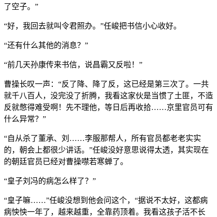
了空子。”
“好，我回去就叫令君照办。”任峻把书信小心收好。
“还有什么其他的消息？”
“前几天孙康传来书信，说昌霸又反啦！”
曹操长叹一声：“反了降、降了反，这已经是第三次了。一共
就千八百人，没完没了折腾，我看这家伙是当惯了土匪，不造
反就憋得难受啊！先不理他，等日后再收拾……京里官员可有
什么异常？”
“自从杀了董承、刘……李服那帮人，所有官员都老老实实
的，朝会上都很少讲话。”任峻没好意思说得太透，其实现在
的朝廷官员已经对曹操噤若寒蝉了。
“皇子刘冯的病怎么样了？”
“皇子嘛……”任峻没想到他会问这个，“据说不太好，这都病
病怏怏一年了，越来越重，全靠药顶着。我看这孩子活不长