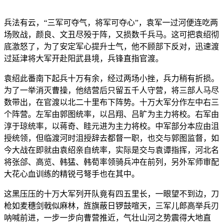
兵法有云，“三军可夺气，将军可夺心”，袁军一过河便连吃两
场败战，颜良、文丑尽殁于阵，又损数千兵马。这可把袁绍彻
底激怒了，为了安定军心提升士气，他不顾部下反对，迅速渡
过延津将大军开赴阳武县境，兵锋直指官渡。
袁绍此番南下起兵十万有余，经过两场小挫，兵力稍有折损。
为了一举消灭曹操，他结营后只留五千人守营，将三部人马尽
数带出，在官渡以北二十里布下阵势。十万大军分作左中右三
个阵营。左军由郭图统率，以吕翔、吕旷为主力将校。右军由
淳于琼统率，以蒋奇、眭元进为主力将校。中军部分本应由沮
授统领，但临渡河时沮授辞去都督一职，也交与郭图监督，如
今大战在即就由袁绍亲自统率，实际是交与袁谭指挥，河北名
将张郃、高览、韩猛、韩荀率领骑兵冲在前列，另外军师审配
大花心血训练的精锐弓弩手也在其中。
这黑压压的十万大军列开队竟有四五里长，一眼望不到边，刀
枪如麦穗剑戟似麻林，旌旗蔽日锣鼓喧天，三军儿郎高举兵刃
呐喊前进，一步一步向曹营推近，气壮山河之势震得大地直