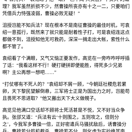
理？我军虽然折损不少，然曹操所丧亦有十之一二，只要咱们
凭借兵力恃强凌弱，曹操必败无疑！”
沮授岂能不知兵法？现在根本不是南征曹操的最佳时机，可袁
绍一意孤行，既然来了就只能是耐着性子打，可是袁绍连这点
都做不到，沮授知他无可救药，深深一揖走出大帐，索性什么
都不管了。
袁绍看了个满眼，又气又恼正要发作，高览在一旁咋咋呼呼插
了话：“我看这样不行！硬打硬拼即便能胜，得死多少兄弟
啊？主公再想一想吧……”
“打仗哪有不死人的？”袁绍却不屑一顾，“今朝廷社稷危若累
卵，天下黎民望解倒悬，三军将士正是为国出力之时，岂能苟
且畏死不思进取？”他又搬出天下大义做幌子。
高览见他满口空话却不顾将士死活甚是不悦，又不好当众争
执。张郃又道：“兵法有云‘十则围之，五则攻之，倍则分
之’，今我军多曹操一倍，正好密遣兵马骚扰敌后，诱曹操分
兵。曹操若分趁机截杀，曹操若不分，则化虚为实抄绝其南、