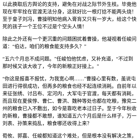
以此换取后方舆论的支持，避免在对战之际节外生枝。毕竟他
现在牢牢拴在官渡无法分身，这就好比一根灯捻不能两头烧！
至于皇子刘冯，曹操明知他病入膏肓又只有一岁大，给这个快
死的孩子一个王位不过是个空头人情！
除此之外还有一个更沉重的问题困扰着曹操，他凝视着任峻问
道：“伯达，咱们的粮食能支持多久？”
“五六个月总不成问题。”任峻怕他忧虑，又补充道，“不过到
那时候又该大收了，今年的新粮正好接上。”
“你这是报喜不报忧，为我宽心啊……”曹操心里有数，虽说屯
田进行得很成功，但再多的粮食也经不起连续消耗。自前年以
来征张绣、讨吕布、定河内，大军屯于官渡，每天都有消耗，
而且现在夏侯惇、曹仁、曹洪、魏种等处也都在吃粮，豫兖二
州的粮食已入不敷出，如今是靠吃老本过日子。至于今年秋收
的新粮，曹操都不敢想，谁知道五六个月后是什么样子，万一
刘表、孙策来捣乱，粮食哪还收得上来？
荀攸、郭嘉、任峻都知道这个难处，但是根本没有解决之策，