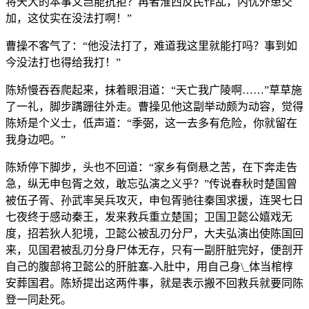
将天大的本事又岂能抗拒？再者淮西反民作乱，内忧外患交
加，这仗实在没法打啊！”
曹操不客气了：“他没法打了，难道我这里就能打吗？事到如
今没法打也得给我打！”
陈矫慢吞吞爬起来，抹着眼泪道：“天亡我广陵啊……”草草施
了一礼，脚步蹒跚往外走。曹操见他这副举动颇为动容，觉得
陈矫是个义士，低声道：“季弼，这一去多有危险，你就留在
我身边吧。”
陈矫停下脚步，头也不回道：“家乡有倒悬之苦，在下奔走告
急，纵无申包胥之效，敢忘弘演之义乎？”传说春秋时楚国曾
被伍子胥、孙武率吴兵攻灭，申包胥驰往秦国求援，连哭七日
七夜终于感动秦王，发来救兵重立楚国；卫国卫懿公嬉戏无
度，招若狄人犯境，卫懿公被乱刃分尸，大夫弘演出使陈国回
来，见国君被乱刃分身尸体无存，只有一副肝脏完好，便剖开
自己的腹部将卫懿公的肝脏塞-入肚中，用自己身\_体当棺椁
安葬国君。陈矫提出这两件事，就是表示搬不回救兵就要同陈
登一同赴死。