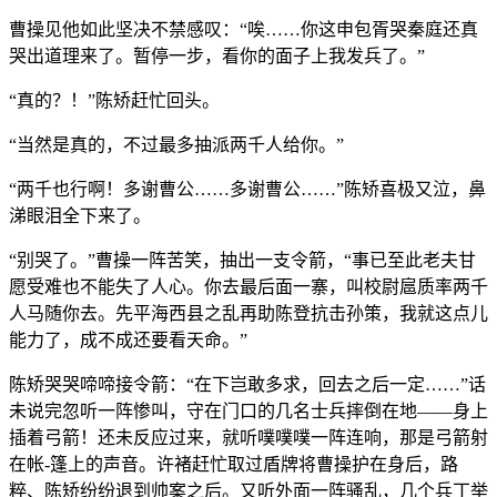
曹操见他如此坚决不禁感叹：“唉……你这申包胥哭秦庭还真
哭出道理来了。暂停一步，看你的面子上我发兵了。”
“真的？！”陈矫赶忙回头。
“当然是真的，不过最多抽派两千人给你。”
“两千也行啊！多谢曹公……多谢曹公……”陈矫喜极又泣，鼻
涕眼泪全下来了。
“别哭了。”曹操一阵苦笑，抽出一支令箭，“事已至此老夫甘
愿受难也不能失了人心。你去最后面一寨，叫校尉扈质率两千
人马随你去。先平海西县之乱再助陈登抗击孙策，我就这点儿
能力了，成不成还要看天命。”
陈矫哭哭啼啼接令箭：“在下岂敢多求，回去之后一定……”话
未说完忽听一阵惨叫，守在门口的几名士兵摔倒在地——身上
插着弓箭！还未反应过来，就听噗噗噗一阵连响，那是弓箭射
在帐-篷上的声音。许褚赶忙取过盾牌将曹操护在身后，路
粹、陈矫纷纷退到帅案之后。又听外面一阵骚乱，几个兵丁举