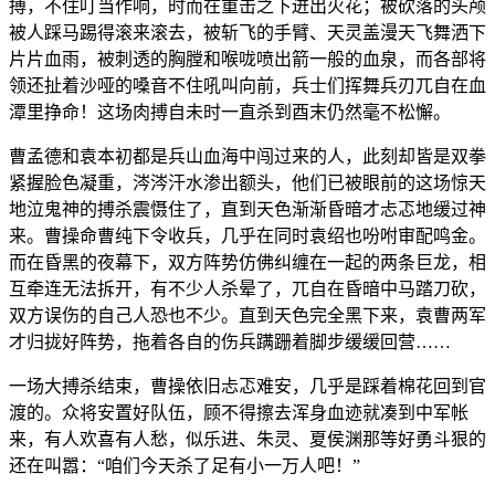
搏，不住叮当作响，时而在重击之下迸出火花；被砍落的头颅
被人踩马踢得滚来滚去，被斩飞的手臂、天灵盖漫天飞舞洒下
片片血雨，被刺透的胸膛和喉咙喷出箭一般的血泉，而各部将
领还扯着沙哑的嗓音不住吼叫向前，兵士们挥舞兵刃兀自在血
潭里挣命！这场肉搏自未时一直杀到酉末仍然毫不松懈。
曹孟德和袁本初都是兵山血海中闯过来的人，此刻却皆是双拳
紧握脸色凝重，涔涔汗水渗出额头，他们已被眼前的这场惊天
地泣鬼神的搏杀震慑住了，直到天色渐渐昏暗才忐忑地缓过神
来。曹操命曹纯下令收兵，几乎在同时袁绍也吩咐审配鸣金。
而在昏黑的夜幕下，双方阵势仿佛纠缠在一起的两条巨龙，相
互牵连无法拆开，有不少人杀晕了，兀自在昏暗中马踏刀砍，
双方误伤的自己人恐也不少。直到天色完全黑下来，袁曹两军
才归拢好阵势，拖着各自的伤兵蹒跚着脚步缓缓回营……
一场大搏杀结束，曹操依旧忐忑难安，几乎是踩着棉花回到官
渡的。众将安置好队伍，顾不得擦去浑身血迹就凑到中军帐
来，有人欢喜有人愁，似乐进、朱灵、夏侯渊那等好勇斗狠的
还在叫嚣：“咱们今天杀了足有小一万人吧！”