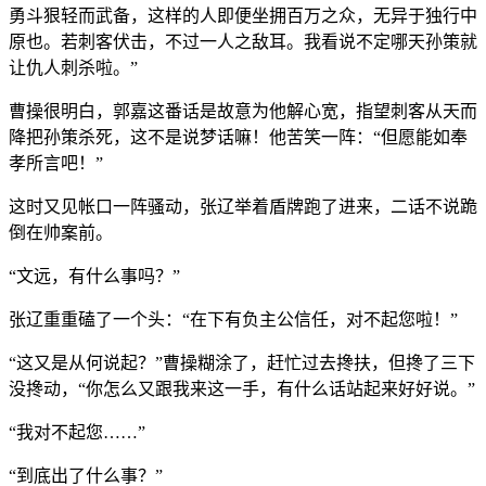
勇斗狠轻而武备，这样的人即便坐拥百万之众，无异于独行中
原也。若刺客伏击，不过一人之敌耳。我看说不定哪天孙策就
让仇人刺杀啦。”
曹操很明白，郭嘉这番话是故意为他解心宽，指望刺客从天而
降把孙策杀死，这不是说梦话嘛！他苦笑一阵：“但愿能如奉
孝所言吧！”
这时又见帐口一阵骚动，张辽举着盾牌跑了进来，二话不说跪
倒在帅案前。
“文远，有什么事吗？”
张辽重重磕了一个头：“在下有负主公信任，对不起您啦！”
“这又是从何说起？”曹操糊涂了，赶忙过去搀扶，但搀了三下
没搀动，“你怎么又跟我来这一手，有什么话站起来好好说。”
“我对不起您……”
“到底出了什么事？”