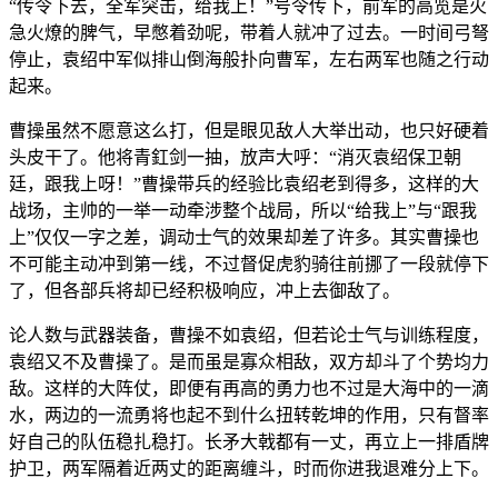
“传令下去，全军突击，给我上！”号令传下，前军的高览是火
急火燎的脾气，早憋着劲呢，带着人就冲了过去。一时间弓弩
停止，袁绍中军似排山倒海般扑向曹军，左右两军也随之行动
起来。
曹操虽然不愿意这么打，但是眼见敌人大举出动，也只好硬着
头皮干了。他将青釭剑一抽，放声大呼：“消灭袁绍保卫朝
廷，跟我上呀！”曹操带兵的经验比袁绍老到得多，这样的大
战场，主帅的一举一动牵涉整个战局，所以“给我上”与“跟我
上”仅仅一字之差，调动士气的效果却差了许多。其实曹操也
不可能主动冲到第一线，不过督促虎豹骑往前挪了一段就停下
了，但各部兵将却已经积极响应，冲上去御敌了。
论人数与武器装备，曹操不如袁绍，但若论士气与训练程度，
袁绍又不及曹操了。是而虽是寡众相敌，双方却斗了个势均力
敌。这样的大阵仗，即便有再高的勇力也不过是大海中的一滴
水，两边的一流勇将也起不到什么扭转乾坤的作用，只有督率
好自己的队伍稳扎稳打。长矛大戟都有一丈，再立上一排盾牌
护卫，两军隔着近两丈的距离缠斗，时而你进我退难分上下。