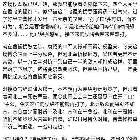
这场仗既然已经开始，那就只能硬着头皮撑下去。四个人围坐
在昏暗的孤灯下，似乎被这个暗藏的忧患压得透不过气来，过
了好半天曹操才发出一声无奈的叹息：“孙子曰‘胜可知，而不
可为’，机会是要慢慢等的，可是老天爷给咱们等待的时间却
不多呀……”他已经预感到，接下来的仗将会越来越难打。
就在曹操忧愁之际，袁绍的中军大帐却闹得沸反盈天。今天这
场搏杀表面上平分秋色，但河北军折损近万，受伤者更是不计
其数，以十万之众对抗不到自己一半的敌人却打成这样，明显
是落于下风了。诸将要求改变战法，但袁绍固执己见，一定要
再挑起大战将曹操彻底消灭。
沮授负气辞职降为谋士，本不想再为袁绍献计献策了，但眼看
着河北士卒死伤严重，顾念此间芸芸众生还是忍不住开了口：
“主公，今天这样的仗绝不能够再打了。北兵数众而果劲不如
南，南谷虚少而财货不及北；南利在于急战，北利在于缓搏。
咱们不如步步为营逼近官渡，旷以日月持久对峙，待曹操粮草
不济士气低迷，一战可定也。”
“旷日持久？”袁绍瞟了他一眼，“岂不闻‘兵贵胜，不贵久’的道