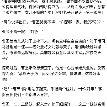
“咱爹叫我们姊妹嫁人，我不愿意嫁。”曹节面不改色心不跳，
说得理直气壮。夏侯尚却听得咋舌——父母之命大如天，哪有
当爹的做主，女儿不嫁的？更何况她老子乃是天下第一爹啊！
“亏你说得出口。”曹丕哭笑不得，“许配哪一家，我怎不知？”
曹节小嘴一撇：“刘协！”
曹丕差点儿从箱子上摔下来，哪有直呼皇帝名讳的？箱子后司
马懿也是一怔——魏公要将女儿献与天子，难怪昨晚姊妹聚
会，原来是远嫁辞别。莫非魏公有意以其女主宰后宫挟制天
子？
惊诧过后，曹丕渐渐想清楚了，他是一心要承继父业的，反转
愕为喜：“承恩天子乃世间女-子之荣耀，傻妹妹，这是好事
啊！”
“呸！”曹节“腾”地站了起来，手指两个姐妹，“什么好事？爹
爹要把我们三个都送入皇宫。”
曹丕一怔，三姐妹一起入宫？他仔细端详——这三个妹妹皆侧