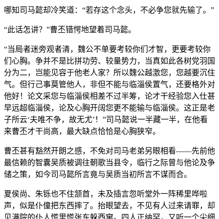
哪知司马懿却冷笑道：“若存这个念头，不必争您就先输了。”
“此话怎讲？”曹丕错愕地望着司马懿。
“当局者迷旁观者清，魏公不单要考较你们才智，更要考较你
们心胸。争并不是比拼功劳、较量势力，当真如此各树党羽国
分为二，岂能见容于他老人家？所以魏公越激您，您越要沉住
气。但行己事莫管他人，非但不能与临淄侯置气，还要格外对
他好！论文采您与临淄侯相差不过半筹，论才干经验您入仕甚
早远超临淄侯，论及心胸开阔您更不能输与临淄侯。这正是老
子所云‘夫唯不争，故无尤’！”司马懿说一半藏一半，在他看
来曹丕才干尚高，最大缺点恰恰是心胸狭窄。
曹丕甚有豁然开朗之感，不免对司马老弟另眼相看——先前他
最信赖的智囊吴质被调往朝歌当县令，临行之际曾与他论及争
储之策，如今司马懿所言竟与吴质当初所言不谋而合。
夏侯尚、朱铄也不住颔首，未及插言忽听堂外一阵稀里哗啦
声，似是仆僮把东西摔了。抬眼望去，不见有人过来请罪，却
见满院的仆人慌里慌张东躲西窜。四人正纳罕，又听一个尖细