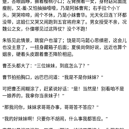
蹙，杏眼圆睁，撅着樱桃小口；左臂挽着一女，身材窈窕面庞
瘦削，又-羞-又怕抽抽噎噎，乃是阿姊曹宪；右手拉个小丫
头，哭哭啼啼，闹个不休，乃是小妹曹华。光天化日连丫环都
没带，这姐仨又哭又闹跑到五官将府来了。男女授受不亲，况
魏公之女，仆僮哪见过这阵仗？没个不跑！
朱铄见此情景，跳窗户也溜了；饶是司马懿心思缜密，这会儿
也没主意了，一扭身藏箱子后面；夏侯尚倒好说，远近也算个
姻亲，硬着头皮跟着曹丕降阶相迎。
曹丕头都大了：“三位妹妹，到底怎么了？”
曹节拍拍胸口，凶巴巴问道：“我是不是你妹妹？”
可把曹丕闹糊涂了，赶紧说好话：“是！当然是！别看咱不是
一娘养的，我拿你当亲妹子！”
“那我问你，妹妹求哥哥办事，哥哥答不答应？”
“我的好妹妹啊！只要你不胡闹，什么事我都答应。”