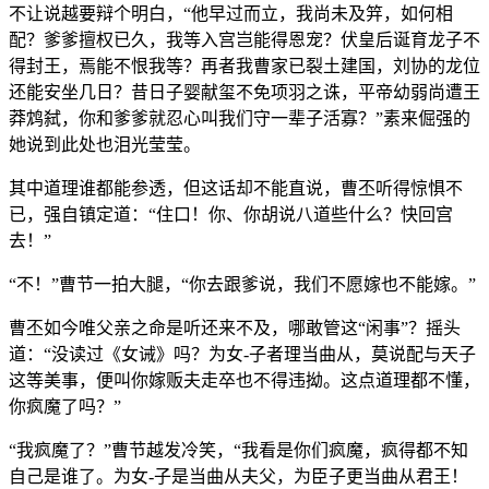
不让说越要辩个明白，“他早过而立，我尚未及笄，如何相
配？爹爹擅权已久，我等入宫岂能得恩宠？伏皇后诞育龙子不
得封王，焉能不恨我等？再者我曹家已裂土建国，刘协的龙位
还能安坐几日？昔日子婴献玺不免项羽之诛，平帝幼弱尚遭王
莽鸩弑，你和爹爹就忍心叫我们守一辈子活寡？”素来倔强的
她说到此处也泪光莹莹。
其中道理谁都能参透，但这话却不能直说，曹丕听得惊惧不
已，强自镇定道：“住口！你、你胡说八道些什么？快回宫
去！”
“不！”曹节一拍大腿，“你去跟爹说，我们不愿嫁也不能嫁。”
曹丕如今唯父亲之命是听还来不及，哪敢管这“闲事”？摇头
道：“没读过《女诫》吗？为女-子者理当曲从，莫说配与天子
这等美事，便叫你嫁贩夫走卒也不得违拗。这点道理都不懂，
你疯魔了吗？”
“我疯魔了？”曹节越发冷笑，“我看是你们疯魔，疯得都不知
自己是谁了。为女-子是当曲从夫父，为臣子更当曲从君王！