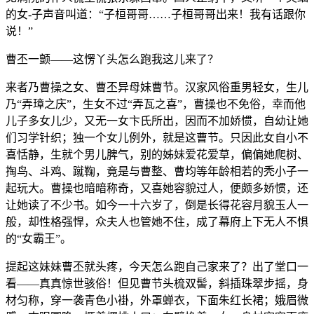
的女-子声音叫道：“子桓哥哥……子桓哥哥出来！我有话跟你
说！”
曹丕一颤——这愣丫头怎么跑我这儿来了？
来者乃曹操之女、曹丕异母妹曹节。汉家风俗重男轻女，生儿
乃“弄璋之庆”，生女不过“弄瓦之喜”，曹操也不免俗，幸而他
儿子多女儿少，又无一女卞氏所出，因而不加娇惯，自幼让她
们习学针织；独一个女儿例外，就是这曹节。只因此女自小不
喜恬静，生就个男儿脾气，别的姊妹爱花爱草，偏偏她爬树、
掏鸟、斗鸡、蹴鞠，竟是与曹整、曹均等年龄相若的秃小子一
起玩大。曹操也暗暗称奇，又喜她容貌过人，便颇多娇惯，还
让她读了不少书。如今一十六岁了，倒是长得花容月貌玉人一
般，却性格强悍，众夫人也管她不住，成了幕府上下无人不惧
的“女霸王”。
提起这妹妹曹丕就头疼，今天怎么跑自己家来了？出了堂口一
看——真真惊世骇俗！但见曹节头梳双髻，斜插珠翠步摇，身
材匀称，穿一袭青色小褂，外罩蝉衣，下面朱红长裙；娥眉微