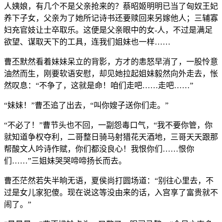
人姨娘，有几个不是父亲抢来的？蔡昭姬明明已当了匈奴王妃
养下子女，父亲为了她所记诗书还要赎回来另嫁他人；三辅寡
妇充官妓让士卒取乐。这便是父亲眼中的女-人，不过是满足
欲望、谋取天下的工具，连我们姐妹也一样……
曹丕默然看着妹妹呆立的背影，方才的恚怒早消了，一股怜意
油然而生，刚要软语安慰，却见她拉起姐妹毅然向外走去，怅
然叹息：“不争了，这就是命！咱们走吧……走吧……”
“妹妹！”曹丕追了出去，“叫你嫂子送你们走。”
“不必了！”曹节头也不回，一副怨毒口气，“我不要你管，你
就知道争权夺利，二哥整日骑马射猎花天酒地，三哥天天跟那
帮酸文人吟诗作赋，你们都没良心！我恨你们……恨你
们……”三姐妹哭哭啼啼扬长而去。
曹丕茫然若失半晌无语，夏侯尚打圆场道：“别往心里去，不
过是女儿家犯傻。现在说这等没由来的话，入宫享了富贵就不
闹了。”