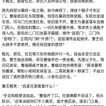
子甄氏、姬妾任氏、郭氏入宫拜谒父母，感谢赏赐新居。
原先府邸与幕府一街之隔，如今麻烦了，得绕个圈子才到正
门。曹操依旧在东院理事，但现在幕府改称宫殿，东院也变成
东宫，司马门已改漆红色，依旧是不开，曹丕与妻妾落车自掖
门而入。丞相加封魏公，一切礼制都要升格，等虎贲士通报才
得入内。原先的二门已加篆字匾额，唤作“显阳门”，三门叫
“宣明门”，正院内门称“升贤门”，层层通传此起彼伏，曹丕低
头趋步不禁肃然，哪还有回家的感觉？
甄氏、郭氏、任氏等只在听政殿外行一礼，就由女官引去后
宫。曹丕独自进殿，却见曹植早在一旁坐着。先施父子礼，再
问兄弟安，曹操赐座才敢坐，曹植拉他衣襟笑道：“原说要帮
你搬家，哪知小弟刚安排妥当，二哥就差来一群家丁，不由分
说拉了我府里的牲口便走，小弟也没办法。”
曹丕憨笑：“自家兄弟客套什么？”
“手足和睦原该如此。”曹操开了口，兄弟俩都不说话了，低头
聆训，“近来派给你们不少属员，或才德后进，或名门之裔，