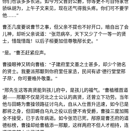
你们也该多多长进。如今为父晋封公爵，你等更不可自恃家世
骄纵胡为，上午子文来见，现在还气得我头疼。你们可不要学
他……”
曹丕几度要说曹节之事，但父亲不提也不好开口，暗自出了会
儿神，却听父亲说道：“张范病卒，天下又少了个一等一的贤
士，惜哉惜哉！以后子桓要加倍尊敬邴长史。”
“是。”曹丕赶紧应声。
曹操眼神又转向曹植：“子建府里文墨之士甚多，却少个驰名
的贤士。我要派邢颙到你府里任家丞，民间有谚‘德行堂堂邢
子昂’，你可要格外敬重。”
“邢先生这等高贤能到孩儿府中，是孩儿的福气。”曹植稽首道
谢——邢颙不仅是河北之士公认的高贤，还曾立下功劳。当年
他与田畴为曹操领路征讨乌丸，自从入仕晋升迅速，如今已是
郡将之身，但田畴自乌丸之役以后便不肯受爵，曹操三度加赐
全不接受，已于去年病逝。如今张范已死，邴原是曹丕府的道
德标榜，曹操却给曹植添一邢颙，这样两府不但人才相持，连