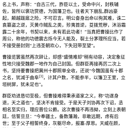
名上书，声称：“自古三代，胙臣以土，受命中兴，封秩辅
佐，皆所以褒功赏德，为国藩卫也。往者天下崩乱,群凶豪
起，颠越跋扈之险，不可忍言。明公奋身出命以徇其难，诛二
袁篡盗之逆，灭黄巾贼乱之类，殄夷首逆，芟拨荒秽，沐浴霜
露二十余年，书契以来，未有若此功者！”当真把曹操比作了
周公，称他的功德震古烁今无人能及，裂土分茅理所应当，若
不接受册封则“上违圣朝欢心，下失冠带至望”。
曹操览罢虽然再次辞让，却感“盛情难却”稍有动容，决定象征
性地只接受魏郡一地作为自己封国。但群臣再接再厉二次上
书，坚持要曹操把冀州十郡照单全收，还说“今魏国虽有十郡
[3]
之名，犹减于曲阜
，计其户数，不能参半，以籓卫王室，立
垣树屏，犹未足也”。
群臣劝进恳切至极，但曹操难得秉承道家之义，称“功遂身
退，天之道也”，坚决不肯接受。于是天子刘协再次下诏，丞
相名至实归，理应晋位公爵。这次曹操不再违拗，立刻上表朝
廷，信誓旦旦：“今奉疆土，备数藩瀚，非敢远期，虑有后
世；至于父子相誓终身，灰躯尽命，报塞-厚恩。天威在颜，