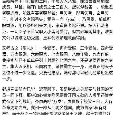
宫殿阶梯中间特凿的玉阶，不与旁人共道，能进善者赐纳陛；
虎贲、斧钺，赐守门虎贲之士三百人，配以斧钺各一，能退恶
者赐虎贲、能诛有罪者赐斧钺；弓矢者，彤弓矢百，玄弓矢
千，能讨不义者赐弓矢；秬鬯一卣（yǒu），乃黑黍、郁草所
酿香酒，用以祭祀祖先之用，孝道备者赐秬鬯。按照礼法考
证，一切臣子不论官职大小皆可受封，但古来罕闻其事，唯晋
文公以城濮之功受赐，王莽代汉帝理政而得封。
又考古之《周礼》：一命受职，再命受服，三命受位，四命受
器，五命赐则，六命赐官，七命赐国，八命作牧，九命作伯。
曹操实际已不单单是列土封疆的封国之主，还是诸侯百僚之令
主，集大汉丞相、公国君主、诸侯霸主于一身，离真正的天子
之位不过一步之遥。只要他愿意，随时都可以轻而易举迈出这
一步。
郗虑宣读册命已毕，退至殿下，虽是钦差之身却要与魏国的官
员一同下拜。那些满心攀龙附凤要做开国元勋的人哪里还管孝
武帝定下的规矩，齐声高呼“万岁”，声震殿宇绕梁三日，大有
革命更始之气。冀州十郡从此更名魏国，成为曹家“私有财
产”，而十郡之一的赵国原是汉家诸侯王之地，赵王刘珪只好