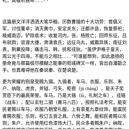
礼，其敬听朕命……
这篇册文洋洋洒洒大笔华翰，历数曹操的十大功劳：首倡义
军，讨伐董卓；消灭黄巾，安定关东；迁都许县，恢复祭祀；
棱威南迈，铲除袁术；收复河内，张、杨败亡；回师东征，吕
布就戮；官渡大捷，肃清袁氏；远征乌丸，威震异族；南征刘
表，荆襄投降；痛击马、韩，抚和戎狄。“虽伊尹格于皇天，
周公光于四海，不能与之相比……”可谁能想到，如此激扬的
册命竟与那篇极尽模糊之能事的荀彧碑文一样，皆出自潘勖之
手。也真难得他在秦说秦、在楚说楚。
更为荣耀的则是受赐九锡。九锡者，车马、衣服、乐则、朱
户、纳陛、虎贲、斧钺、弓矢、秬鬯（jù chàng），是天子奖
赏臣下的最高荣誉。车马，乃是大辂（lù，礼制之车）、戎辂
（战车），配以玄牡二驷（黄马八匹），按照礼法考究，能安
民者赐以车马；衣服乃朝堂礼服，上有衮冕九章纹饰，能富民
者赐衣服；乐则，校订五音之具、六佾之舞，能和民者赐以乐
则；朱户，允许使用红色漆饰大门，民众多者赐朱户；纳陛，