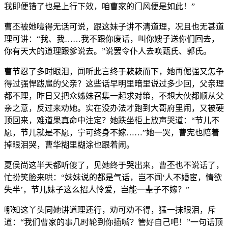
我即便错了也是上行下效，咱曹家的门风便是如此！”
曹丕被她噎得无话可说，跟这妹子讲不清道理，况且也无甚道
理可讲：“我、我……我不跟你废话，叫你嫂子送你们回去，
你有天大的道理跟爹说去。”说罢令仆人去唤甄氏、郭氏。
曹节忍了多时眼泪，闻听此言终于簌簌而下，她再倔强又怎争
得过强悍跋扈的父亲？这些话早明里暗里说过多少回，父亲理
都不理，昨日又把众姊妹召集一起求对策，不想大伙都顺从父
亲之意，反过来劝她。实在没办法才跑到大哥府里闹，又被硬
顶回来，难道果真命中注定？她跌坐柜上放声哭道：“节儿不
愿，节儿就是不愿，宁可终身不嫁……”她一哭，曹宪也陪着
掉眼泪哭，曹华糊里糊涂也跟着闹。
夏侯尚这半天都听傻了，见她终于哭出来，曹丕也不说话了，
忙扮笑脸来哄：“妹妹说的都是气话，岂不闻‘人不婚宦，情欲
失半’，节儿妹子这么招人怜爱，岂能一辈子不嫁？”
哪知这丫头同她讲道理还行，劝可劝不得，猛一抹眼泪，斥
道：“我们曹家的事几时轮到你插嘴？管好自己吧！”一句话顶