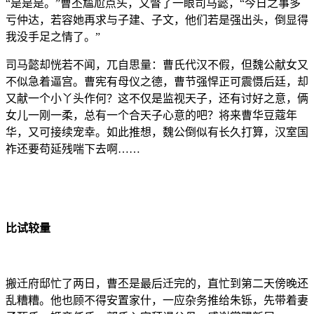
“是是是。”曹丕尴尬点头，又瞥了一眼司马懿，“今日之事多
亏仲达，若容她再求与子建、子文，他们若是强出头，倒显得
我没手足之情了。”
司马懿却恍若不闻，兀自思量：曹氏代汉不假，但魏公献女又
不似急着逼宫。曹宪有母仪之德，曹节强悍正可震慑后廷，却
又献一个小丫头作何？这不仅是监视天子，还有讨好之意，俩
女儿一刚一柔，总有一个合天子心意的吧？将来曹华豆蔻年
华，又可接续宠幸。如此推想，魏公倒似有长久打算，汉室国
祚还要苟延残喘下去啊……
比试较量
搬迁府邸忙了两日，曹丕是最后迁完的，直忙到第二天傍晚还
乱糟糟。他也顾不得安置家什，一应杂务推给朱铄，先带着妻