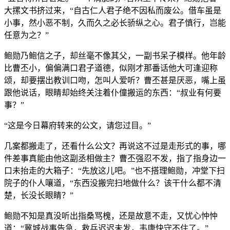
大摞文书挤过来，“自古仁人君子绝不因私而废公。借车虽是
小事，然小恶不制，久而久之必长骄纵之心。君子慎行，岂能
任意为之？”
鲍勋乃鲍信之子，却丝毫不像其父，一副书呆子模样。他年龄
比曹丕小，偏偏满口君子道德，似刚才那番话他大可逢迎称
颂，却要摆出教训口吻，怎叫人爱听？曹丕甚是厌恶，嘴上虽
跟他说话，眼睛却始终关注着仆僮搬运的东西：“叔业有何要
事？”
“这是今日幕府转来的公文，请您过目。”
几案都搬走了，还看什么公文？再说这不过是走形式的事，哪
件差事真能由他这副丞相做主？曹丕强忍不发，指了指身边一
口未抬走的大箱子：“先放这儿吧。”也不搭理鲍勋，冲堂下扫
院子的仆人嚷道，“东西没搬完扫地做什么？该干什么都不清
楚，长没长眼睛？”
鲍勋不知是真没听出指桑骂槐，还是故意不走，又忧心忡忡
道：“冀城战事告急，救兵迟迟未发，韦康快守不住了。”