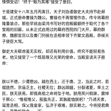
悚惧受诏！”终于“勉为其难”接受了册封。
于是建安十八年五月丙寅日，天子刘协遣御史大夫持节赴邺
城，正式册命曹操为魏公。曹操也不再惺惺作态，传令将幕府
隆重装点，那些早就由梁鸿书写好的宫殿匾额终于取代了各个
堂阁的旧匾，从未正式启用过的幕府西院四门大开，幕府群
僚、魏郡官员以及曹门列侯在丞相率领下齐聚文昌殿，恭候天
子使臣大驾。
御史大夫郗虑虽无实权，却还有利用价值，终究不能轻易告
老，他又接受了一个既屈辱又光荣的使命，当殿宣读天子册
命：
朕以不德，少遭愍凶，越在西土，迁于唐、卫，当此之时，若
缀旒然，宗庙乏主，社稷无位；群凶觊觎，分裂诸夏，率土之
民，朕无获焉，即我高祖之命将坠于地。朕用夙兴假寐，震悼
于厥心：“惟祖惟父，股肱先正，其孰能恤朕躬？”乃诱天衷，
诞育丞相，保乂我皇家，弘济于艰难，朕实赖之。今将授君典
[4]