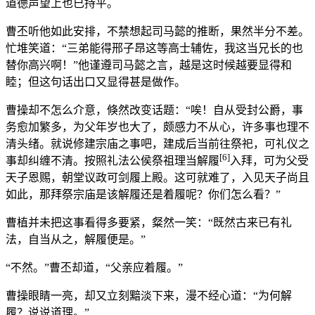
道德声望上也已持平。
曹丕听他如此安排，不禁想起司马懿的推断，果然半分不差。
忙堆笑道：“三弟能得邢子昂这等高士辅佐，我这当兄长的也
替你高兴啊！”他谨遵司马懿之言，越是这时候越要显得和
睦；但这句话出口又显得甚是做作。
曹操却不怎么介意，倏然改变话题：“唉！自从受封公爵，事
务愈加繁多，为父年岁也大了，颇感力不从心，许多事也理不
清头绪。就说修建宗庙之事吧，建成后当前往祭祀，可礼仪之
[6]
事却纠缠不清。按照礼法公侯祭祖理当解履
入拜，可为父受
天子恩赐，朝堂议政可剑履上殿。这可就难了，入见天子尚且
如此，那拜祭宗庙是该解履还是着履呢？你们怎么看？”
曹植并未把这事看得多要紧，粲然一笑：“既然古来已有礼
法，自当从之，解履便是。”
“不然。”曹丕却道，“父亲应着履。”
曹操眼睛一亮，却又立刻黯淡下来，漫不经心道：“为何解
履？说说道理。”