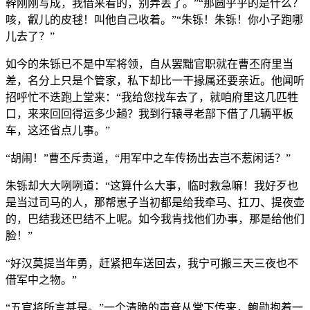
幹刚刚写成，我借来看的，别弄丢了。”“那圆乎乎的是什么？
咳，叡儿的皮毬！叫他自己收着。”“朱铄！朱铄！你小子跑哪
儿去了？”
如今的朱铄已不是中军将领，自从罢黜官职就在曹丕府里当
差，名分上只是个管家，私下却比一干掾属还要亲近。他闻听
招呼忙不迭跑上堂来：“我给您找车去了，就咱府里这几匹牲
口，来来回回得运多少趟？我到行辕寻老部下借了几辆平板
车，这还省点儿事。”
“胡闹！”曹丕斥责道，“用军中之车传扬出去岂不惹闲话？”
朱铄却大大咧咧道：“这算什么大事，临时救急嘛！我好歹也
是当过司马的人，那帮崽子当初都是给我牵马、扛刀、提夜壶
的，巴结我还巴结不上呢。如今我肯找他们办事，那是给他们
脸！”
“好汉莫提当年勇，赶紧把车送回去，我宁可搬三天三夜也不
借军中之物。”
“五官将所言甚是。”一个清脆的声音从堂下传来，鲍勋抱着一