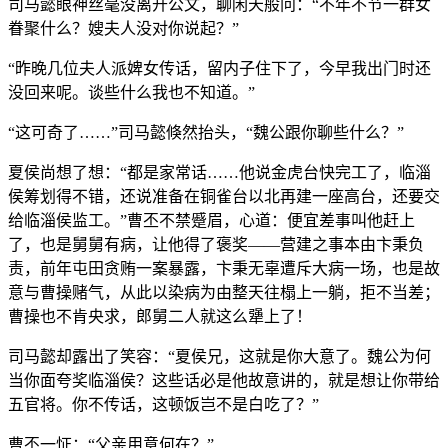
司马懿眼神丝毫没离开公文，聊闲天般问：“不年不节一群女
眷聚什么？嫂夫人没对你说起？”
“昨晚几位夫人派婢女传话，留内子住下了，今早我出门时还
没回来呢。谈些什么我也不知道。”
“这可奇了……”司马懿倏然抬头，“魏公跟你聊些什么？”
夏侯尚想了想：“都是家常话……他说金虎台快完工了，临淄
侯筹划得不错，还说准备在铜雀台以北再建一座高台，还要交
给临淄侯监工。”曹丕不禁蹙眉，心道：便宜差事叫他赶上
了，也是舅舅有病，让他得了褒奖——营建之事本由卞秉负
责，前年屯田贪贿一案暴露，卞秉无辜遭斥大病一场，也是故
意与曹操赌气，从此以染病为由整天往榻上一躺，拒不当差；
曹操也不肯央求，郎舅二人就这么犟上了！
司马懿却露出了笑容：“夏侯兄，这就是你大意了。魏公为何
当你面夸奖临淄侯？这些话必是他故意讲的，就是想让你带给
五官将。你不传话，这顿饭岂不是白吃了？”
曹丕一怔：“父亲用意何在？”