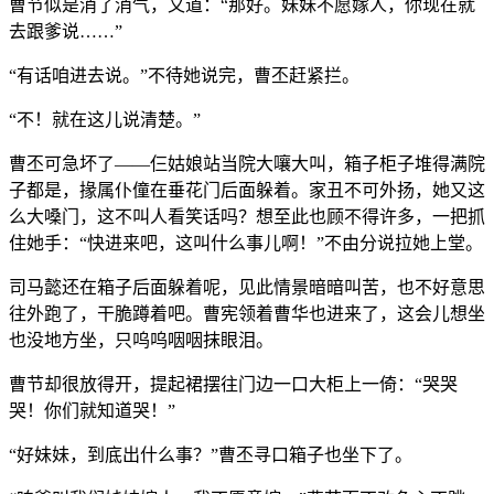
曹节似是消了消气，又道：“那好。妹妹不愿嫁人，你现在就
去跟爹说……”
“有话咱进去说。”不待她说完，曹丕赶紧拦。
“不！就在这儿说清楚。”
曹丕可急坏了——仨姑娘站当院大嚷大叫，箱子柜子堆得满院
子都是，掾属仆僮在垂花门后面躲着。家丑不可外扬，她又这
么大嗓门，这不叫人看笑话吗？想至此也顾不得许多，一把抓
住她手：“快进来吧，这叫什么事儿啊！”不由分说拉她上堂。
司马懿还在箱子后面躲着呢，见此情景暗暗叫苦，也不好意思
往外跑了，干脆蹲着吧。曹宪领着曹华也进来了，这会儿想坐
也没地方坐，只呜呜咽咽抹眼泪。
曹节却很放得开，提起裙摆往门边一口大柜上一倚：“哭哭
哭！你们就知道哭！”
“好妹妹，到底出什么事？”曹丕寻口箱子也坐下了。