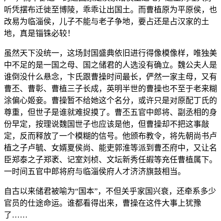
听凭摆布迁徙至博陵，乖乖让出国土。而曹植原为平原侯，也
改易为临淄侯，儿子不能与老子争地，要占还是占汉家的土
地，真是锱铢必较！
虽然天下没统一，这场封国盛典依旧进行得像模像样，唯独美
中不足的是一国之母、国之储君的人选没有确立。魏公夫人是
谁倒没什么悬念，卞氏跟曹操时间最长，俨然一家主母，又有
曹丕、曹彰、曹植三子长成，英明半世的曹操也不至于老来糊
涂偏心姬妾。曹操暂不给她这个名分，或许只是对原配丁氏的
尊重，但世子是谁就难捉摸了。曹丕五官中郎将、副丞相的身
份早定，按理说魏国世子也应该是他，但曹操却不把这事敲
定，反而释放了一个模糊的信号。他颁布教令，将先朝尚书卢
植之子卢毓、女婿夏侯尚、能吏郭淮等派到曹丕府中，又让名
臣郑泰之子郑袤、记室刘桢、文坛新秀任嘏等充任曹植属下。
一时间五官中郎将府与临淄侯府人才济济旗鼓相当。
自古以来储君被喻为“国本”，不但关乎家国兴衰，还牵系多少
官员的仕途命运。谁都看得出来，曹操在这件大事上犹豫
了……