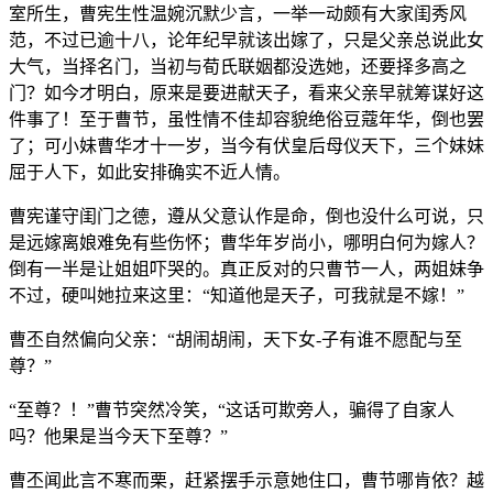
室所生，曹宪生性温婉沉默少言，一举一动颇有大家闺秀风
范，不过已逾十八，论年纪早就该出嫁了，只是父亲总说此女
大气，当择名门，当初与荀氏联姻都没选她，还要择多高之
门？如今才明白，原来是要进献天子，看来父亲早就筹谋好这
件事了！至于曹节，虽性情不佳却容貌绝俗豆蔻年华，倒也罢
了；可小妹曹华才十一岁，当今有伏皇后母仪天下，三个妹妹
屈于人下，如此安排确实不近人情。
曹宪谨守闺门之德，遵从父意认作是命，倒也没什么可说，只
是远嫁离娘难免有些伤怀；曹华年岁尚小，哪明白何为嫁人？
倒有一半是让姐姐吓哭的。真正反对的只曹节一人，两姐妹争
不过，硬叫她拉来这里：“知道他是天子，可我就是不嫁！”
曹丕自然偏向父亲：“胡闹胡闹，天下女-子有谁不愿配与至
尊？”
“至尊？！”曹节突然冷笑，“这话可欺旁人，骗得了自家人
吗？他果是当今天下至尊？”
曹丕闻此言不寒而栗，赶紧摆手示意她住口，曹节哪肯依？越