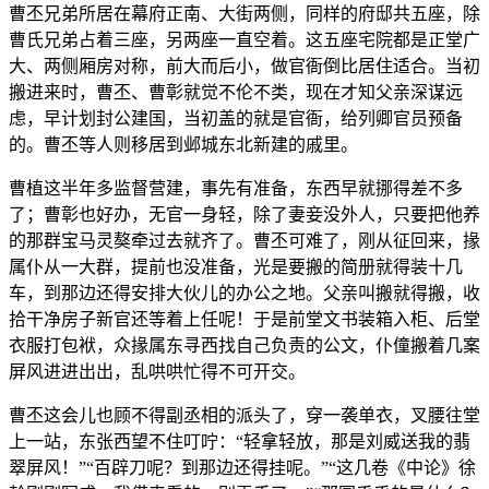
曹丕兄弟所居在幕府正南、大街两侧，同样的府邸共五座，除
曹氏兄弟占着三座，另两座一直空着。这五座宅院都是正堂广
大、两侧厢房对称，前大而后小，做官衙倒比居住适合。当初
搬进来时，曹丕、曹彰就觉不伦不类，现在才知父亲深谋远
虑，早计划封公建国，当初盖的就是官衙，给列卿官员预备
的。曹丕等人则移居到邺城东北新建的戚里。
曹植这半年多监督营建，事先有准备，东西早就挪得差不多
了；曹彰也好办，无官一身轻，除了妻妾没外人，只要把他养
的那群宝马灵獒牵过去就齐了。曹丕可难了，刚从征回来，掾
属仆从一大群，提前也没准备，光是要搬的简册就得装十几
车，到那边还得安排大伙儿的办公之地。父亲叫搬就得搬，收
拾干净房子新官还等着上任呢！于是前堂文书装箱入柜、后堂
衣服打包袱，众掾属东寻西找自己负责的公文，仆僮搬着几案
屏风进进出出，乱哄哄忙得不可开交。
曹丕这会儿也顾不得副丞相的派头了，穿一袭单衣，叉腰往堂
上一站，东张西望不住叮咛：“轻拿轻放，那是刘威送我的翡
翠屏风！”“百辟刀呢？到那边还得挂呢。”“这几卷《中论》徐