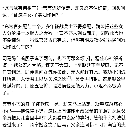
“这与我有何相干？”曹节迈步便走，却又忍不住好奇，回头问
道，“征这些女-子寡妇作何？”
“充为官妓配与士卒。多年征战兵士不得婚配，魏公把这些女-
人分给将士以解人之大欲。”曹丕还未观看简册，闻听此言也
不免悚然——虽说官妓古已有之，但哪有明发教令强逼民间寡
妇作此营生的？
司马懿乍着胆子说了两句，也不再那么颤-抖，稳住心神解析
道：“魏公宏才大略，谋天下大事，上至朝廷下至黎庶，无不
任其调遣，即便世间女流亦如此，无人能忤其意。我劝小姐遵
[5]
其所遣，入侍君王以尽关雎之德
，莫要再抗拒。这是魏公早
筹谋好的，即便五官将、临淄侯也无能为力，小姐不必徒劳
了。”
曹节小巧的身-子瘫软般一晃，却又马上站定，凝望院落痛心
不已——他说得不错，这世上有谁能更改父亲的主意？况且父
亲真把女儿当回事吗？大哥看中袁家的寡妇，管他什么礼法就
娶过来了；二哥拿姬妾换了匹马，父亲连问都不问；满宫的夫