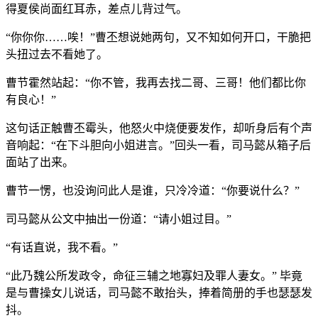
得夏侯尚面红耳赤，差点儿背过气。
“你你你……唉！”曹丕想说她两句，又不知如何开口，干脆把
头扭过去不看她了。
曹节霍然站起：“你不管，我再去找二哥、三哥！他们都比你
有良心！”
这句话正触曹丕霉头，他怒火中烧便要发作，却听身后有个声
音响起：“在下斗胆向小姐进言。”回头一看，司马懿从箱子后
面站了出来。
曹节一愣，也没询问此人是谁，只冷冷道：“你要说什么？”
司马懿从公文中抽出一份道：“请小姐过目。”
“有话直说，我不看。”
“此乃魏公所发政令，命征三辅之地寡妇及罪人妻女。” 毕竟
是与曹操女儿说话，司马懿不敢抬头，捧着简册的手也瑟瑟发
抖。