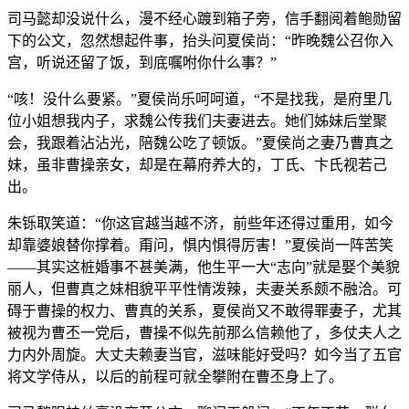
司马懿却没说什么，漫不经心踱到箱子旁，信手翻阅着鲍勋留
下的公文，忽然想起件事，抬头问夏侯尚：“昨晚魏公召你入
宫，听说还留了饭，到底嘱咐你什么事？”
“咳！没什么要紧。”夏侯尚乐呵呵道，“不是找我，是府里几
位小姐想我内子，求魏公传我们夫妻进去。她们姊妹后堂聚
会，我跟着沾沾光，陪魏公吃了顿饭。”夏侯尚之妻乃曹真之
妹，虽非曹操亲女，却是在幕府养大的，丁氏、卞氏视若己
出。
朱铄取笑道：“你这官越当越不济，前些年还得过重用，如今
却靠婆娘替你撑着。甭问，惧内惧得厉害！”夏侯尚一阵苦笑
——其实这桩婚事不甚美满，他生平一大“志向”就是娶个美貌
丽人，但曹真之妹相貌平平性情泼辣，夫妻关系颇不融洽。可
碍于曹操的权力、曹真的关系，夏侯尚又不敢得罪妻子，尤其
被视为曹丕一党后，曹操不似先前那么信赖他了，多仗夫人之
力内外周旋。大丈夫赖妻当官，滋味能好受吗？如今当了五官
将文学侍从，以后的前程可就全攀附在曹丕身上了。