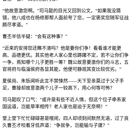
“他故意激您啊。”司马懿的目光又回到公文，“如果我没猜
错，他八成也在杨修那帮人面前夸了您，一定褒奖您随军征战
颇尽孝道。”
曹丕半信半疑：“会有这种事？”
“近来的安排您还瞧不清吗？他是要你们争！看看谁才能更
高、品德更优。其实他老人家心里也踌躇不定，若不让你们争
一争，焉知哪个儿子更胜一筹？魏公故意要激你们的斗志，五
官将府与临淄侯府各显其能，他便可静观其变比较优劣。”
夏侯尚、朱铄闻听此言不禁悚然——天下至亲莫过于父子手
足，曹操却故意激两个儿子一较高下，用心何等可怖？
司马懿叹了口气：“或许是有些不近人情，但这个位子牵系家
国运道，岂能草率相传？老人家也是迫于无奈啊！”
堂上堂下忙忙碌碌甚是喧闹，四人却顷刻间默然无语，过了良
久曹丕才咬着牙低声道：“争就争，岂能输与子建？”