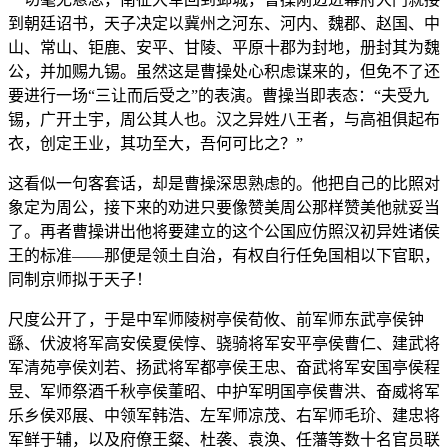
到朝廷诏书，天子决定以冀州之河东、河内、魏郡、赵国、中
山、常山、钜鹿、安平、甘陵、平原十郡为封地，册封其为魏
公，并加赐九锡。虽然这是曹操处心积虑谋来的，但免不了还
要进行一场“三让而后受之”的表演。曹操当即表态：“夫受九
锡，广开土宇，周公其人也。汉之异姓八王者，与高祖俱起布
衣，创定王业，其功至大，吾何可比之？”
这看似一句客套话，却是曹操深思熟虑的。他把自己的比照对
象定为周公，接下来的劝进只要像赞美周公那样赞美他就妥当
了。再者曹操讲出他将要建立的这个公国应仿照汉初异姓诸侯
王的标准——那便是领土自治，有权自行任免国相以下官职，
同制京师拟于天子！
尺度公开了，于是中军师陵树亭侯荀攸、前军师东武亭侯钟
繇、伏波将军高安侯夏侯惇、骁骑将军安平亭侯曹仁、建武将
军清苑亭侯刘若、扬武将军都亭侯王忠、奋武将军安国亭侯程
昱、军师祭酒千秋亭侯董昭、中护军明国亭侯曹洪、奋威将军
乐乡侯邓展、中领军韩浩、左军师凉茂、右军师毛玠、建忠将
军鲜于辅，以及府僚王粲、杜袭、袁涣、任藩等数十名官员联