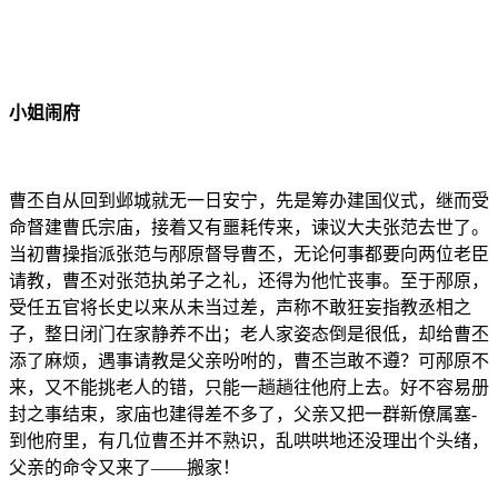
小姐闹府
曹丕自从回到邺城就无一日安宁，先是筹办建国仪式，继而受
命督建曹氏宗庙，接着又有噩耗传来，谏议大夫张范去世了。
当初曹操指派张范与邴原督导曹丕，无论何事都要向两位老臣
请教，曹丕对张范执弟子之礼，还得为他忙丧事。至于邴原，
受任五官将长史以来从未当过差，声称不敢狂妄指教丞相之
子，整日闭门在家静养不出；老人家姿态倒是很低，却给曹丕
添了麻烦，遇事请教是父亲吩咐的，曹丕岂敢不遵？可邴原不
来，又不能挑老人的错，只能一趟趟往他府上去。好不容易册
封之事结束，家庙也建得差不多了，父亲又把一群新僚属塞-
到他府里，有几位曹丕并不熟识，乱哄哄地还没理出个头绪，
父亲的命令又来了——搬家！