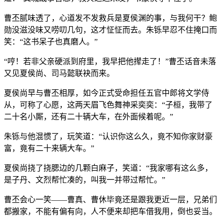
曹丕腻味透了，心道发不发救兵是夏侯渊的事，与我何干？鲍
勋没滋没味又唠叨几句，这才怔怔而去。朱铄早忍不住掩口而
笑：“这书呆子也真磨人。”
“哼！若非父亲硬派到府里，我早把他撵走了！”曹丕话音未落
又见夏侯尚、司马懿联袂而来。
夏侯尚早与曹丕相厚，如今正式受命担任五官中郎将文学侍
从，可称了心愿，这两天眉飞色舞神采奕奕：“子桓，我带了
二十名小厮，还有二十辆大车，在外面候着呢。”
朱铄与他混惯了，玩笑道：“认识你这么久，竟不知你家财豪
富，竟有二十来辆大车。”
夏侯尚挠了挠腮边的几颗白麻子，笑道：“我家哪有这么多，
是子丹、文烈帮忙凑的，叫我一并带过帮忙。”
曹丕会心一笑——曹真、曹休毕竟还是跟我更近一层，兄弟们
都搬家，不能有偏有向，人不便来却把车借我用，倒也妥当。