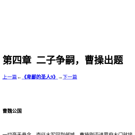
第四章 二子争嗣，曹操出题
上一篇
←
《卑鄙的圣人9》
→
下一篇
曹魏公国
一切毫无悬念，南征大军回到邺城，曹操刚迈进幕府大门就接