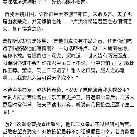
美味都填进狗肚子了，光长心眼不长肉。
“自我大魏开国，许都群臣无不俯首钳口，未敢多言。天子也
是由衷荣宠，并无怨愤之处……”卢洪将朝廷君臣之态细细道
来，甚有得意之色。
曹操听罢却只是冷笑：“是他们真没有不忿之意，还是你们吃
饱了贿赂替他们遮掩啊？”一句话吓得卢、赵二人跪倒在地，
连称不敢。曹操倒也不深究，沉吟道，“世人皆有两张面皮，
阳奉阴违谁不会？许都君臣虽口上不说，心中只怕早已把我比
作王莽、董卓，骂上千万遍了！钳人之口易，服人之心难
啊……我女儿入宫可得天子宠幸？”
不待卢洪答复，赵达抢着道：“汉天子岂能薄待我大魏公主？
大贵人所居宫廷皆由长乐五官史护卫，待遇堪比皇后；二贵人
更是时常伴驾，陪天子读书对弈，听说前几日投壶还赢了皇上
呢！”
“哦？”这倒令曹操喜出望外，他以二女奉君不过是辖制后宫，
岂敢奢望真受宠？刘协投鼠忌器不加迁怒便已万幸，若真能君