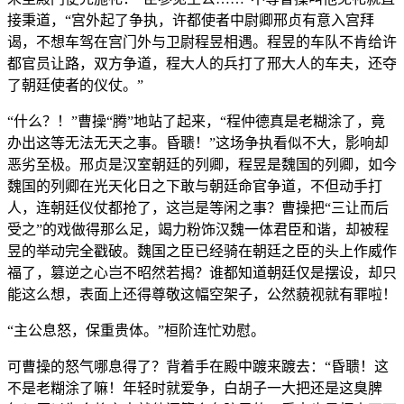
接秉道，“宫外起了争执，许都使者中尉卿邢贞有意入宫拜
谒，不想车驾在宫门外与卫尉程昱相遇。程昱的车队不肯给许
都官员让路，双方争道，程大人的兵打了邢大人的车夫，还夺
了朝廷使者的仪仗。”
“什么？！”曹操“腾”地站了起来，“程仲德真是老糊涂了，竟
办出这等无法无天之事。昏聩！”这场争执看似不大，影响却
恶劣至极。邢贞是汉室朝廷的列卿，程昱是魏国的列卿，如今
魏国的列卿在光天化日之下敢与朝廷命官争道，不但动手打
人，连朝廷仪仗都抢了，这岂是等闲之事？曹操把“三让而后
受之”的戏做得那么足，竭力粉饰汉魏一体君臣和谐，却被程
昱的举动完全戳破。魏国之臣已经骑在朝廷之臣的头上作威作
福了，篡逆之心岂不昭然若揭？谁都知道朝廷仅是摆设，却只
能这么想，表面上还得尊敬这幅空架子，公然藐视就有罪啦！
“主公息怒，保重贵体。”桓阶连忙劝慰。
可曹操的怒气哪息得了？背着手在殿中踱来踱去：“昏聩！这
不是老糊涂了嘛！年轻时就爱争，白胡子一大把还是这臭脾