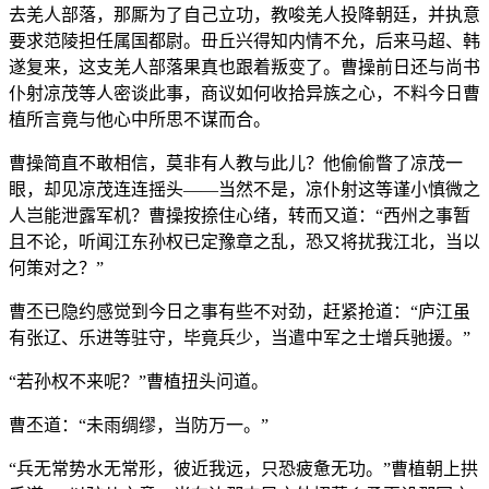
去羌人部落，那厮为了自己立功，教唆羌人投降朝廷，并执意
要求范陵担任属国都尉。毌丘兴得知内情不允，后来马超、韩
遂复来，这支羌人部落果真也跟着叛变了。曹操前日还与尚书
仆射凉茂等人密谈此事，商议如何收拾异族之心，不料今日曹
植所言竟与他心中所思不谋而合。
曹操简直不敢相信，莫非有人教与此儿？他偷偷瞥了凉茂一
眼，却见凉茂连连摇头——当然不是，凉仆射这等谨小慎微之
人岂能泄露军机？曹操按捺住心绪，转而又道：“西州之事暂
且不论，听闻江东孙权已定豫章之乱，恐又将扰我江北，当以
何策对之？”
曹丕已隐约感觉到今日之事有些不对劲，赶紧抢道：“庐江虽
有张辽、乐进等驻守，毕竟兵少，当遣中军之士增兵驰援。”
“若孙权不来呢？”曹植扭头问道。
曹丕道：“未雨绸缪，当防万一。”
“兵无常势水无常形，彼近我远，只恐疲惫无功。”曹植朝上拱