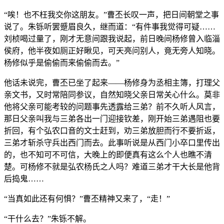
“唉！也不枉我交你这朋友。”曹丕长叹一声，把日间朝堂之事
说了。朱铄听罢蹙眉良久，继而道：“有件事我觉得可疑……
刘桢喝过量了，刚才无意间跟我说起，前日晚间杨修曾入临淄
侯府，他半夜如厕正好瞅见，可天亮问别人，竟无旁人知晓。
杨修似乎是偷偷而来偷偷而去。”
他话未说完，曹丕已坐了起来——杨修身为丞相主簿，打理父
亲文书，又时常陪同参议，自然知晓父亲日常关心什么。莫非
他将父亲可能考较的问题事先透露给三弟？前不久听人风言，
那日父亲叫我与三弟各出一门迎接钦差，刚开始三弟遇阻也要
折回，有个弘农口音的文士赶到，劝三弟放胆而行不要折返，
三弟才斩杀守兵出西门而去。此事听说是从西门小卒口里传出
的，也不知可不可信，大晚上的即便真有这么个人也瞧不清
楚。可杨修不就是弘农杨氏之人吗？难道三弟才干大长是他背
后捣鬼……
“当真如此还有何惧？”曹丕精神又来了，“走！”
“干什么去？”朱铄不解。