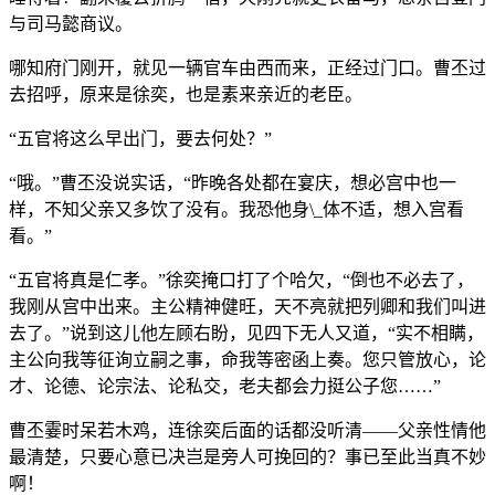
与司马懿商议。
哪知府门刚开，就见一辆官车由西而来，正经过门口。曹丕过
去招呼，原来是徐奕，也是素来亲近的老臣。
“五官将这么早出门，要去何处？”
“哦。”曹丕没说实话，“昨晚各处都在宴庆，想必宫中也一
样，不知父亲又多饮了没有。我恐他身\_体不适，想入宫看
看。”
“五官将真是仁孝。”徐奕掩口打了个哈欠，“倒也不必去了，
我刚从宫中出来。主公精神健旺，天不亮就把列卿和我们叫进
去了。”说到这儿他左顾右盼，见四下无人又道，“实不相瞒，
主公向我等征询立嗣之事，命我等密函上奏。您只管放心，论
才、论德、论宗法、论私交，老夫都会力挺公子您……”
曹丕霎时呆若木鸡，连徐奕后面的话都没听清——父亲性情他
最清楚，只要心意已决岂是旁人可挽回的？事已至此当真不妙
啊！