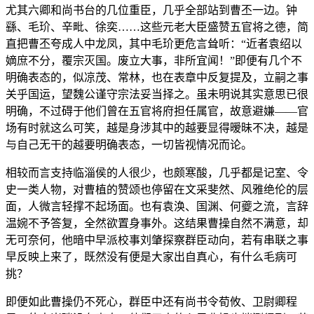
尤其六卿和尚书台的几位重臣，几乎全部站到曹丕一边。钟
繇、毛玠、辛毗、徐奕……这些元老大臣盛赞五官将之德，简
直把曹丕夸成人中龙凤，其中毛玠更危言耸听：“近者袁绍以
嫡庶不分，覆宗灭国。废立大事，非所宜闻！”即便有几个不
明确表态的，似凉茂、常林，也在表章中反复提及，立嗣之事
关乎国运，望魏公谨守宗法妥当择之。虽未明说其实意思已很
明确，不过碍于他们曾在五官将府担任属官，故意避嫌——官
场有时就这么可笑，越是身涉其中的越要显得暧昧不决，越是
与自己无干的越要明确表态，一切皆视情况而论。
相较而言支持临淄侯的人很少，也颇寒酸，几乎都是记室、令
史一类人物，对曹植的赞颂也停留在文采斐然、风雅绝伦的层
面，人微言轻撑不起场面。也有袁涣、国渊、何夔之流，言辞
温婉不予答复，全然欲置身事外。这结果曹操自然不满意，却
无可奈何，他暗中早派校事刘肇探察群臣动向，若有串联之事
早反映上来了，既然没有便是大家出自真心，有什么毛病可
挑？
即便如此曹操仍不死心，群臣中还有尚书令荀攸、卫尉卿程