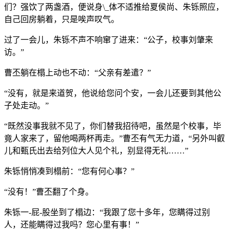
们？强饮了两盏酒，便说身\_体不适推给夏侯尚、朱铄照应，
自己回房躺着，只是唉声叹气。
过了一会儿，朱铄不声不响窜了进来：“公子，校事刘肇来
访。”
曹丕躺在榻上动也不动：“父亲有差遣？”
“没有，就是来道贺，他说给您问个安，一会儿还要到其他公
子处走动。”
“既然没事我就不见了，你们替我招待吧，虽然是个校事，毕
竟人家来了，留他喝两杯再走。”曹丕有气无力道，“另外叫叡
儿和甄氏出去给列位大人见个礼，别显得无礼……”
朱铄悄悄凑到榻前：“您有何心事？”
“没有！”曹丕翻了个身。
朱铄一-屁-股坐到了榻边：“我跟了您十多年，您瞒得过别
人，还能瞒得过我吗？您心里有事！”