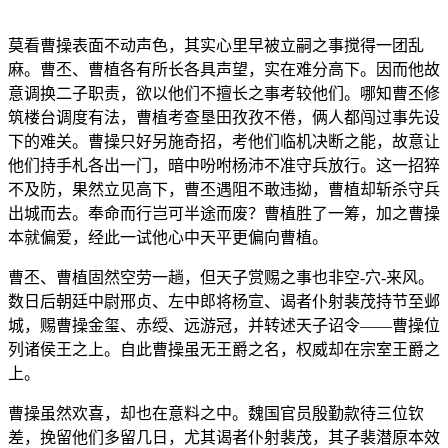
莫看曹操表面不动声色，其实心里早被立嗣之事搅得一团乱
麻。曹丕、曹植各有所长各具声望，实在难分高下。因而他故
意调换二子职责，欲以他们不擅长之事考较他们。哪知曹丕修
筑楼台调度有法，曹植考查垦田孜孜不倦，俩人都闯过事先设
下的难关。曹操只好另施奇招，考他们临机决断之能，故意让
他们持手札各出一门，暗中吩咐杨沛不准守兵放行。这一招猝
不及防，果然立见高下，曹丕遇阻不敢违拗，曹植却斩杀守兵
出城而去。奉命而行岂可半途而废？曹植胜了一筹，加之曹操
本就偏爱，经此一试他心中天平更偏向曹植。
曹丕、曹植固然空劳一趟，但天子赏赐之事也非空-穴-来风。
数日后朝廷中尉邢贞、左中郎将杨宣、谒者仆射裴茂持节至邺
城，赐曹操金玺、赤绶、远游冠，并转述天子诏令——曹操位
列诸侯王之上。自此曹操虽无王爵之名，权威却在宗室王爵之
上。
曹操虽然欢喜，却也在意料之中。魏国官员殷勤款待三位钦
差，挽留他们多留几日，尤其谒者仆射裴茂，其子裴潜原本效