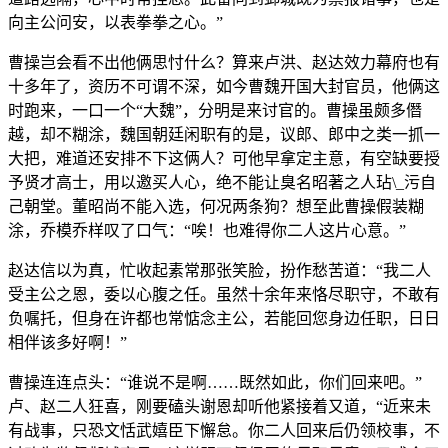
向主公问安，以表拳拳之心。”
曹操岂会看不出他俩思忖什么？算来卢洪、赵达效力幕府也有
十多年了，资历不可谓不深，如今曹魏开国大封官员，他俩这
时跑来，一口一个“大魏”，分明是来讨官的。曹操虽颇多僭
越，却不糊涂，魏国朝廷闲职有的是，议郎、郎中之类一抓一
大把，难道还安排不下这俩人？可他早拿定主意，有空缺要授
予贤才高士，用以邀买人心，绝不能让臭名昭著之人玷\_污自
己朝堂。董昭尚不能入选，何况两条狗？想至此曹操假装糊
涂，乔模乔样叹了口气：“唉！也难得你二人这片心意。”
赵达信以为真，忙收起素常那张笑脸，扮作愁苦道：“我二人
受主公之恩，委以心腹之任。虽然十余年来恪尽职守，不敢有
负嘱托，但身在许都也常惦念主公，若能回您身边任职，日日
相伴该多好啊！”
曹操连连点头：“谁说不是啊……既然如此，你们回来吧。”
卢、赵二人狂喜，刚要磕头谢恩却听他紧接着又道，“近来未
有战事，只恐文恬武嬉臣下懈怠。你二人回来后仍领校事，不