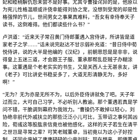
妃和睦稍解仇怨未尝不是好事。尤其令曹操诧异的是，他原以
为宪儿性格温顺或许侥幸能得刘协之宠，没想到受宠的却是性
格强悍的节儿，世间男女之事果真难料，“吾女有幸侍奉天子
读书，这倒难得。他们都读些什么书？”
卢洪道：“近来天子常召黄门侍郎董遇入宫侍讲，所讲皆是道
家老子之学……”话未说完赵达不甘示弱补充道：“昔日侍中荀
悦侍讲，说的大半是他编的《汉纪》，前朝恩怨是是非非，说
得皇上五迷三道，才会跟王子服、董承那帮乱臣贼子办糊涂
事。这董遇是个老老实实的书生，又是关西人士无甚亲友，讲
《老子》可比讲史书稳妥多了，大道无形清静无为，多好
啊！”
“无为？无为亦是无所不为，以后外臣侍讲就免了吧。天子年
过而立，大可自己习学，不必听别人教谕。那个董遇若真是学
问不错，干脆调到幕府为我效力。”曹操仍不敢掉以轻心，刘
协绝非前代外戚扶立的那些泛泛小儿可比，玉带诏之事何其凶
险，荀彧这等股肱亲信竟也被他感化，这样的天子若生在清平
之世岂是寻常之辈？可笑老贼董卓，当初竟以为这小子好控
制，还因此废掉了庸庸碌碌的少帝刘辩；现在想来，即便董卓