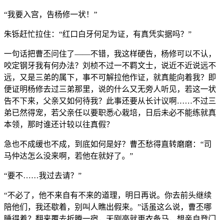
“我要入宫，告杨修一状！”
朱铄赶忙拉住：“红口白牙何足为证，有真凭实据吗？”
一句话把曹丕问住了——不错，我这样硬告，杨修可以不认，
咬定钢牙我有何办法？刘桢不过一不羁文士，说近不近说远不
远，又是三弟的属下，事不可解拉他作证，就真能向着我？即
便证明杨修去过三弟那里，说的什么又无旁人听见，若这一状
告不下来，父亲又如何待我？此事还要从长计议啊……不过三
弟已然得宠，若父亲任以要职悉心栽培，日后未必不能练就真
本领，那时谁还计较以往真假？
急也不成缓也不成，到底如何是好？曹丕愁得直转磨磨：“司
马仲达怎么没来啊，若他在就好了。”
“要不……我过去请？”
“不必了，他不来自有不来的道理，明日再说。你去前头继续
陪他们，我还歇着，别叫人瞧出假来。”话虽这么说，曹丕哪
睡得着？翻来覆去折腾一宿，天刚亮就更衣备马，想亲自登门