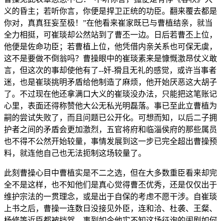
义的昏主；若听你言，你便是捍卫正统的功臣。翻来覆去都是
你对，真真狂妄至极！”在他看来崔家既已与曹植结亲，就当
全力相挺，可崔琰却公然站到了曹丕一边。日后若曹丕上位，
他便是佐命功臣；若曹植上位，他凭借内亲关系也可保无虞，
这不是要做不倒翁吗？曹操眼中的崔琰素来是慷慨激昂仗义敢
言，但这次的事却使他有了--奸-猾且无礼的感觉，或许当事者
迷，也是崔琰挑明矛盾给他制造了麻烦，他开始厌恶这大胡子
了。不过现在他还拿满口大义的崔琰没办法，只能把这笔账记
心里，表面还得称赞他大公无私光明磊落。事已至此立曹植为
嗣的尝试失败了，而且问题已公开化。可想而知，以后二子拥
护者之间的矛盾会更加激烈，五官将府和临淄侯府的那些属员
也不得不公然开始较量，事情发展到这一步已完全超出曹操预
料，就连他自己也无法扼制这场较量了。
此刻曹操心目中曹植实是不二之选，但在大多数重臣看来却完
全不是这样，也不知他们是真心觉得曹丕优秀，还是仅仅出于
维护宗法的一贯理念，或是出于自保的考虑不愿干涉。自崔琰
上书之后，曹操一连数日没接见外臣，连和洽、杜袭、王粲、
杨修等近臣都被挡驾，事到如今他实不知这场征询的闹剧如何