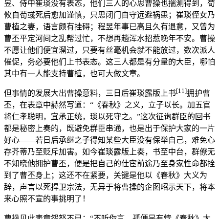
昱、侍中崔琰没有表态，他们三人的心思曹操也揣测得到，荀
攸自荀彧死后愈加谨慎，只思闭门自守远避祸患；崔琰侄女乃
曹植之妻，语言颇有挂碍；程昱年事已高且久有退意，又曾为
曹丕平定河间之乱帮过忙，不想再趟浑水招惹晚年不安。曹操
不愿让他们便宜溜过，只要有丝毫机会就不能放过，数次派人
催促，务必要他们上书表态。这三人都是有分量的大臣，哪怕
其中有一人能支持曹植，也可大做文章。
[11]
但事情的发展大出曹操意料，三日后崔琰露版上书
拥护曹
丕，在表章中赫然写道：“《春秋》之义，立子以长。加五官
将仁孝聪明，宜承正统，琰以死守之。”这次征询群臣的回书
都是秘密上奏的，既避免群臣串通，也是出于保护大家的一片
好心——若日后承继之子得知某些大臣没有保举自己，难免心
存芥蒂乃至贬斥加害。如今崔琰露版上奏，书至中台，群僚无
不知晓他拥护曹丕，便是把自己的仕宦前途乃至身家性命都拴
到了曹丕身上；这还不在紧要，关键是他以《春秋》大义为
辞，声言以死捍卫宗法，无异于将曹操的企图昭示天下，将本
来心照不宣的事挑明了！
曹操见此表章怨怒不已：“不听你言，孤便是有悖《春秋》大