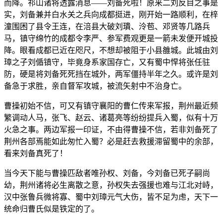
而降。祁山诸将透露消息——刘备死啦！原来二刘反目之事是
实，刘备兼并白水关之兵向成都挺进，刚开始一路顺利，在梓
潼围困了县令王连，在涪县大破刘璝、泠苞、邓贤等几路兵
马，镇守绵竹的成都令李严、参军费观更是一箭未发便开城投
降。眼看成都已近在咫尺，不想却被阻于小县雒城。此城由刘
璋之子刘偱镇守，毕竟身系家国存亡，又有蜀中悍将张任驻
防，硬是将刘备死死挡在城外，两军僵持半年之久。或许是刘
备急于求胜，亲自督军攻城，被流矢射中不治身亡。
曹操初始不信，可又有镇守襄阳的曹仁传来军报，荆州最近频
繁调动人马，张飞、赵云、诸葛亮等纷纷提兵入蜀，似有十万
火急之事。两边军报一印证，不由得曹操不信，若非刘备死了
荆州各部焉能如此匆忙入蜀？必是赶去救援滞留蜀中的余部，
看来刘备真死了！
当今天下能与曹操匹敌者唯孙权、刘备，今刘备已死子嗣尚
幼，荆州诸将必生离散之意，孙权失去强援也难与江北对峙，
汉中张鲁兵微将寡、蜀中刘璋元气大伤，皆不足为虑，天下一
统命归曹氏似是铁定的了。