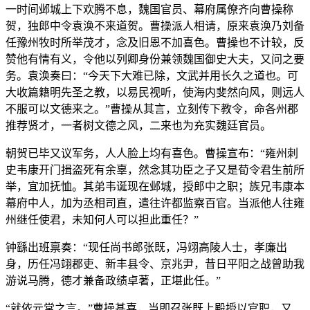
一时间邺城上下欢腾不息，魏国官员、幕府属僚齐向曹操称
贺，独郎中令袁涣不来道贺。曹操派人相请，原来袁涣乃刘备
任豫州牧时所举茂才，念及旧恩不加喜色。曹操也不计较，反
赞他有情有义，令他以列卿身份兼领魏国御史大夫，又问之要
务。袁涣奏曰：“今天下大难已除，文武并用长久之道也。可
大收篇籍明先圣之教，以易民视听，使海内斐然向风，则远人
不服可以文德来之。”曹操从其言，立刻传下教令，命各州郡
推荐贤才，一者树文德之风，二来也为充实魏廷官员。
朝贺已毕又议军务，人人脸上均有喜色。曹操宣布：“雍州刺
史韦康开门揖盗死有余辜，然念其功臣之子又是荀令君生前所
举，宜加抚恤。其弟韦诞现在邺城，授郎中之职；族兄韦康本
幕府中人，加为丞相司直，遣往许都监察百官。当派他人往雍
州继任使君，未知何人可以担此重任？”
钟繇出班禀奏：“现任尚书郎张既，冯翊高陵人士，孝廉出
身，历任冯翊郡吏、新丰县令、京兆尹，昔日平阳之战曾助我
游说马腾，德才兼备政绩卓著，正堪此任。”
“就依元常之言。”曹操甚喜，当即召张既上殿授以官职，又