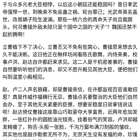
于与众多元老大臣相悖，以后这小朝廷还能稳固吗？昔日孝武
帝强悍一世，到晚来不免巫蛊之祸、轮台罪己；光武帝英名盖
世，改易嫡子险生波澜。那些一统六合的真命天子尚且栽跟
头，何况曹操外敌未除只是个国中之国的“天子”？魏国还禁不
起折腾啊！
立曹植下不了决心，立曹丕又不免有些窝心，曹操思来想去久
久不能决断。这日他正在楸梓坊闲看陈氏歌舞，内侍来奏，校
事卢洪、赵达自许都赶来求见。这二人是干机密差事的，曹操
自然要听听他们的消息，却又不愿升殿见其他大臣，便把他们
叫到温室小殿相见。
赵、卢二人声名狼藉，却是曹操亲信，在许都监视百官谁敢招
惹？真是作威作福横行无忌，曹操点名要整治的大臣他们自然
会办，至于其他无关紧要的臣僚，想要安稳度日就拿钱说话
呗！赵达倚仗曹操这座靠山巧取豪夺大享富贵，近两年愈加发
胖，一张红扑扑的圆脸油光锃亮，挂着俗气的笑容。卢洪却越
发精瘦了，狗舌-头般一张脸，千沟万壑布满刀刻般的皱纹，
其实他也是敲诈勒索无所不为，无奈天生没有发福的命，珍馐