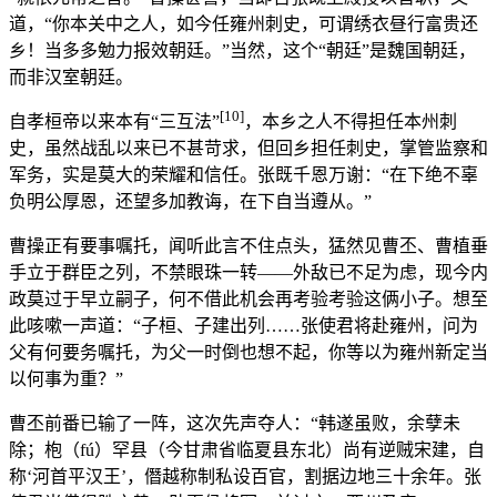
道，“你本关中之人，如今任雍州刺史，可谓绣衣昼行富贵还
乡！当多多勉力报效朝廷。”当然，这个“朝廷”是魏国朝廷，
而非汉室朝廷。
[10]
自孝桓帝以来本有“三互法”
，本乡之人不得担任本州刺
史，虽然战乱以来已不甚苛求，但回乡担任刺史，掌管监察和
军务，实是莫大的荣耀和信任。张既千恩万谢：“在下绝不辜
负明公厚恩，还望多加教诲，在下自当遵从。”
曹操正有要事嘱托，闻听此言不住点头，猛然见曹丕、曹植垂
手立于群臣之列，不禁眼珠一转——外敌已不足为虑，现今内
政莫过于早立嗣子，何不借此机会再考验考验这俩小子。想至
此咳嗽一声道：“子桓、子建出列……张使君将赴雍州，问为
父有何要务嘱托，为父一时倒也想不起，你等以为雍州新定当
以何事为重？”
曹丕前番已输了一阵，这次先声夺人：“韩遂虽败，余孽未
除；枹（fú）罕县（今甘肃省临夏县东北）尚有逆贼宋建，自
称‘河首平汉王’，僭越称制私设百官，割据边地三十余年。张