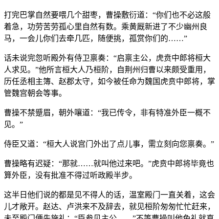
打完巴掌自然要喂几个甜枣，曹操敷衍道：“你们也不必这般
着急，功劳苦劳孤心里自然有数。乘黄厩新进了不少幽州良
马，一会儿你们去牵几匹，随便挑，孤赏你们的……”
话未说完忽听殿外有侍卫禀奏：“启禀主公，虎贲中郎将桓大
人求见。”他所言桓大人乃桓阶，自荆州归曹以来颇受重用，
历任丞相主簿、赵郡太守，如今被任命为魏国虎贲中郎将，掌
管魏宫朝会等事。
曹操不禁蹙眉，朝外嚷道：“我已传令，非有特准外臣一概不
见。”
侍臣又道：“桓大人说宫门外出了点儿事，需立刻向您禀奏。”
曹操略有迟疑：“那就……就叫他过来吧。”虎贲中郎将毕竟也
算外臣，没有批准不得过听政殿半步。
这半日他们说的都是见不得人的话，温室殿门一直关着，这会
儿才敞开。赵达、卢洪来不及辞去，就见桓阶匆匆忙忙赶来，
未至殿门便先施礼：“臣参见主公……”不等曹操叫他免礼就直