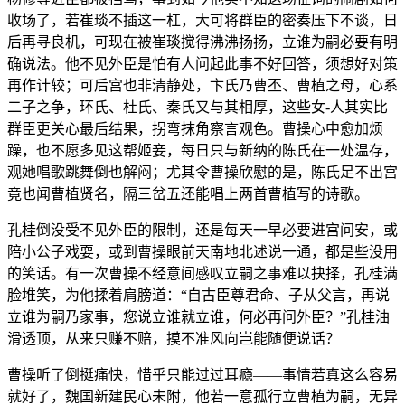
收场了，若崔琰不插这一杠，大可将群臣的密奏压下不谈，日
后再寻良机，可现在被崔琰搅得沸沸扬扬，立谁为嗣必要有明
确说法。他不见外臣是怕有人问起此事不好回答，须想好对策
再作计较；可后宫也非清静处，卞氏乃曹丕、曹植之母，心系
二子之争，环氏、杜氏、秦氏又与其相厚，这些女-人其实比
群臣更关心最后结果，拐弯抹角察言观色。曹操心中愈加烦
躁，也不愿多见这帮姬妾，每日只与新纳的陈氏在一处温存，
观她唱歌跳舞倒也解闷；尤其令曹操欣慰的是，陈氏足不出宫
竟也闻曹植贤名，隔三岔五还能唱上两首曹植写的诗歌。
孔桂倒没受不见外臣的限制，还是每天一早必要进宫问安，或
陪小公子戏耍，或到曹操眼前天南地北述说一通，都是些没用
的笑话。有一次曹操不经意间感叹立嗣之事难以抉择，孔桂满
脸堆笑，为他揉着肩膀道：“自古臣尊君命、子从父言，再说
立谁为嗣乃家事，您说立谁就立谁，何必再问外臣？”孔桂油
滑透顶，从来只赚不赔，摸不准风向岂能随便说话？
曹操听了倒挺痛快，惜乎只能过过耳瘾——事情若真这么容易
就好了，魏国新建民心未附，他若一意孤行立曹植为嗣，无异