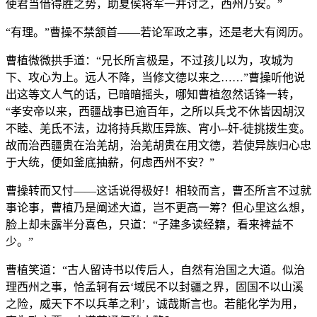
使君当借得胜之势，助夏侯将军一并讨之，西州乃安。”
“有理。”曹操不禁颔首——若论军政之事，还是老大有阅历。
曹植微微拱手道：“兄长所言极是，不过孩儿以为，攻城为
下、攻心为上。远人不降，当修文德以来之……”曹操听他说
出这等文人气的话，已暗暗摇头，哪知曹植忽然话锋一转，
“孝安帝以来，西疆战事已逾百年，之所以兵戈不休皆因胡汉
不睦、羌氐不法，边将持兵欺压异族、宵小--奸-徒挑拨生变。
故而治西疆贵在治羌胡，治羌胡贵在用文德，若使异族归心忠
于大统，便如釜底抽薪，何虑西州不安？”
曹操转而又忖——这话说得极好！相较而言，曹丕所言不过就
事论事，曹植乃是阐述大道，岂不更高一筹？但心里这么想，
脸上却未露半分喜色，只道：“子建多读经籍，看来裨益不
少。”
曹植笑道：“古人留诗书以传后人，自然有治国之大道。似治
理西州之事，恰孟轲有云‘域民不以封疆之界，固国不以山溪
之险，威天下不以兵革之利’，诚哉斯言也。若能化学为用，