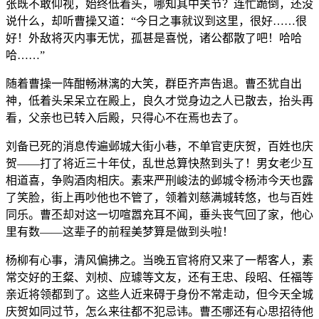
张既不敢仰视，始终低着头，哪知其中关节？连忙跪倒，还没
说什么，却听曹操又道：“今日之事就议到这里，很好……很
好！外敌将灭内事无忧，孤甚是喜悦，诸公都散了吧！哈哈
哈……”
随着曹操一阵酣畅淋漓的大笑，群臣齐声告退。曹丕犹自出
神，低着头呆呆立在殿上，良久才觉身边之人已散去，抬头再
看，父亲也已转入后殿，只得心不在焉也去了。
刘备已死的消息传遍邺城大街小巷，不单官吏庆贺，百姓也庆
贺——打了将近三十年仗，乱世总算快熬到头了！男女老少互
相道喜，争购酒肉相庆。素来严刑峻法的邺城令杨沛今天也露
了笑脸，街上再吵他也不管了，领着刘慈满城转悠，也与百姓
同乐。曹丕却对这一切喧嚣充耳不闻，垂头丧气回了家，他心
里有数——这辈子的前程美梦算是做到头啦！
杨柳有心事，清风偏拂之。当晚五官将府又来了一帮客人，素
常交好的王粲、刘桢、应璩等文友，还有王忠、段昭、任福等
亲近将领都到了。这些人近来碍于身份不常走动，但今天全城
庆贺如同过节，怎么来往都不犯忌讳。曹丕哪还有心思招待他