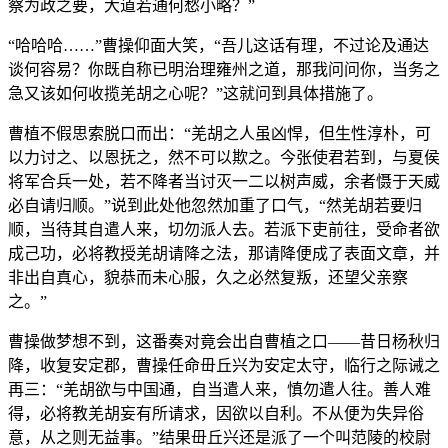
察为政之要，大道若通何愁小略？”
“哈哈哈……”曹操仰面大笑，“吾儿这话有理，不过论及通达
谈何容易？你既自称已明治理雍州之道，那我问问你，当务之
急又该如何收揽羌胡之心呢？”这就问到具体措施了。
曹植不假思索脱口而出：“羌胡之人虽凶悍，但生性淳朴，可
以力讨之、以恩抚之，然不可以欺之。今张使君若到，与夏侯
将军合兵一处，若不降者当讨灭一二以树声威，余者慑于天威
必自请归顺。”说到此处他忽然加重了口气，“然羌胡若要归
顺，当待其自遣人来，切勿派人去。若派下吏前往，受命者欲
成己功，必将教授羌胡请降之法，那请降便成了表面文章，并
非出自真心，貌恭而未心服，久之必然复叛，还望父亲察
之。”
曹操做梦想不到，这番奏对竟会出自曹植之口——昔日杨秋归
降，收复安定郡，曹操任命毌丘兴为安定太守，临行之际诫之
再三：“羌胡欲与中国通，自当遣人来，慎勿遣人往。善人难
得，必将教羌胡妄有所请求，因欲以自利。不从便为失异俗
意，从之则无益事。”结果毌丘兴还是派了一个叫范陵的校尉