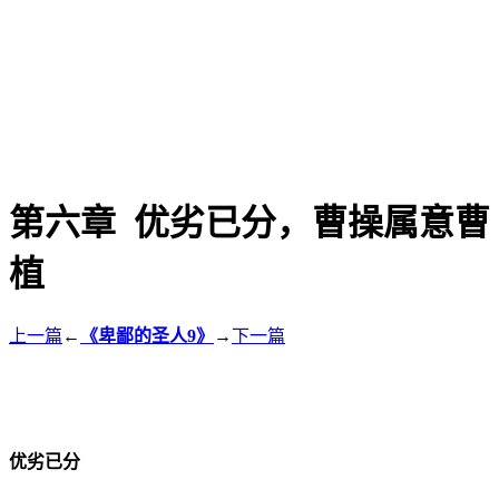
第六章 优劣已分，曹操属意曹
植
上一篇
←
《卑鄙的圣人9》
→
下一篇
优劣已分