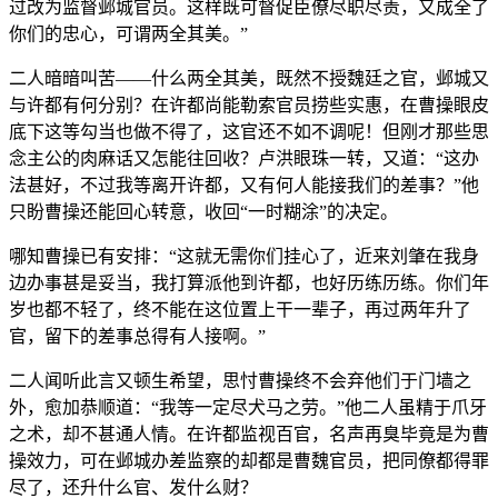
过改为监督邺城官员。这样既可督促臣僚尽职尽责，又成全了
你们的忠心，可谓两全其美。”
二人暗暗叫苦——什么两全其美，既然不授魏廷之官，邺城又
与许都有何分别？在许都尚能勒索官员捞些实惠，在曹操眼皮
底下这等勾当也做不得了，这官还不如不调呢！但刚才那些思
念主公的肉麻话又怎能往回收？卢洪眼珠一转，又道：“这办
法甚好，不过我等离开许都，又有何人能接我们的差事？”他
只盼曹操还能回心转意，收回“一时糊涂”的决定。
哪知曹操已有安排：“这就无需你们挂心了，近来刘肇在我身
边办事甚是妥当，我打算派他到许都，也好历练历练。你们年
岁也都不轻了，终不能在这位置上干一辈子，再过两年升了
官，留下的差事总得有人接啊。”
二人闻听此言又顿生希望，思忖曹操终不会弃他们于门墙之
外，愈加恭顺道：“我等一定尽犬马之劳。”他二人虽精于爪牙
之术，却不甚通人情。在许都监视百官，名声再臭毕竟是为曹
操效力，可在邺城办差监察的却都是曹魏官员，把同僚都得罪
尽了，还升什么官、发什么财？