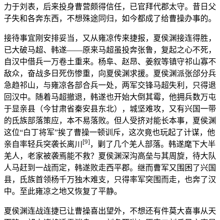
力于刘表，后来投身曹营颇得信任，已官拜代郡太守。昔日父
子失和各奔东西，不想殊途同归，如今都成了给曹操办事的。
接待事宜刚安排妥当，又从雍凉传来捷报，夏侯渊接连得胜，
已大破马超、韩遂——原来马超虽投奔张鲁，复起之心不死，
自汉中借兵一万卷土重来。杨阜、赵昂、姜叙等镇守祁山寡不
敌众，奋战多日死伤惨重，向夏侯渊求援。夏侯渊派张郃分兵
急趋祁山，与雍凉各部合兵一处，两军交锋马超失利，只得退
回汉中。随着马超撤退，韩遂也开始大倒其霉，他拥兵数万屯
于显亲县（今甘肃省秦安县东北），城坚难攻，又有兴国一带
的氐族部落策应，本不易落败。但人受挤对能长本事，夏侯渊
这位“白丁将军”挨了曹操一顿训斥，这次竟也玩起了计谋，他
[9]
亲自率轻兵突袭长离川
，剿了几个羌人部落。韩遂麾下大半
羌人，老家被袭焉能不救？夏侯渊深沟高垒与其周旋，待大队
人马赶到一战而定，韩遂败走西平郡。继而曹军又围困了兴国
县，氐族首领杨千万独木难支，只得率军突围而走，也奔了汉
中。至此雍凉之地又恢复了平静。
夏侯渊连战连捷已让曹操喜出望外，不想还有件莫大喜事从天