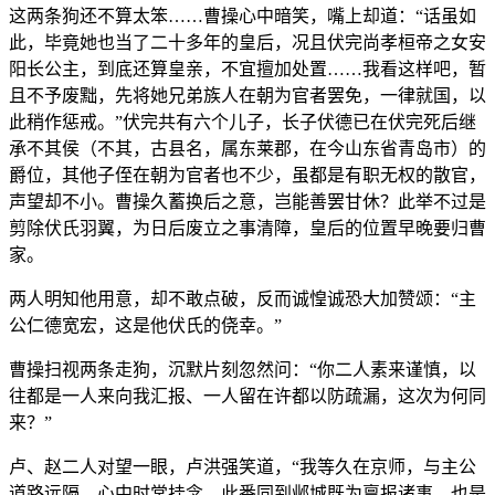
这两条狗还不算太笨……曹操心中暗笑，嘴上却道：“话虽如
此，毕竟她也当了二十多年的皇后，况且伏完尚孝桓帝之女安
阳长公主，到底还算皇亲，不宜擅加处置……我看这样吧，暂
且不予废黜，先将她兄弟族人在朝为官者罢免，一律就国，以
此稍作惩戒。”伏完共有六个儿子，长子伏德已在伏完死后继
承不其侯（不其，古县名，属东莱郡，在今山东省青岛市）的
爵位，其他子侄在朝为官者也不少，虽都是有职无权的散官，
声望却不小。曹操久蓄换后之意，岂能善罢甘休？此举不过是
剪除伏氏羽翼，为日后废立之事清障，皇后的位置早晚要归曹
家。
两人明知他用意，却不敢点破，反而诚惶诚恐大加赞颂：“主
公仁德宽宏，这是他伏氏的侥幸。”
曹操扫视两条走狗，沉默片刻忽然问：“你二人素来谨慎，以
往都是一人来向我汇报、一人留在许都以防疏漏，这次为何同
来？”
卢、赵二人对望一眼，卢洪强笑道，“我等久在京师，与主公
道路远隔，心中时常挂念。此番同到邺城既为禀报诸事，也是