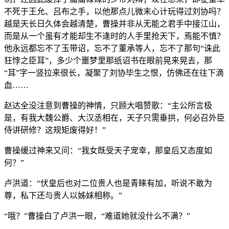
不死于王允、吕布之手，以他那点儿微末心计玩得过刘协吗？
越是天长日久体会越清楚，曹操并非从无能之君手中接江山，
而是从一个虽有才能却生不逢时的人手里抢天下，焉能不慎？
他永远都忘不了玉带诏，忘不了董承等人，忘不了那句“诛此
狂悖之臣耳”，多少个噩梦里那纸诏书在眼前晃来晃去，那
“耳”字一竖拉来很长，凝聚了刘协毕生之恨，仿佛还在往下滴
血……
赵达全没注意到曹操的神情，只顾大唱赞歌：“主公所言极
是，有我大魏公爵、大汉丞相在，天子只需垂拱，何必召外臣
侍讲研修？这规矩废得好！”
曹操缓过神来又问：“我女既受天子宠幸，那皇后又态度如
何？”
卢洪道：“伏皇后也对二位贵人也是青睐有加，听说不敢为
尊，私下还与贵人以姊妹相称。”
“哦？”曹操白了卢洪一眼，“难道她就没什么不满？”