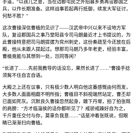
手道，“以孩儿之意，当在边郡屯民之外招募乡勇再设郡国之
兵，以作长期准备。这样战事若起再行抵御，续发大军征讨，
何愁不胜？”
这次曹操深信曹植的见识了——汉武帝中兴以来不设地方军
队，复设郡国兵之事乃堂阳县令司马朗最近才上书提议的，为
此曹操特意把司马朗提拔为兖州刺史，这份奏疏至今还放在后
殿，他从未跟人提起过。想那司马朗乃多年老吏，经验丰富，
曹植竟能与其想到一处，岂同等闲？
“长进了……先前我教导的话没忘，果然长进了……”曹操手捻
须髯不住自言自语。
大殿之上还在议事，只有极少数人明白他这番感慨由何而发，
大多数人面面相觑不明所指；曹植目不斜视端然站定，曹丕却
已面如死灰。沉默良久曹操忽然起身，踱下丹墀，拍了拍张既
的肩膀：“方才临淄侯的话你都听见了？戒骄戒躁好自为之，
千斤重任交付与你，莫辜负我意……”话是冲着张既说，但眼
睛已渐渐扫向曹植。