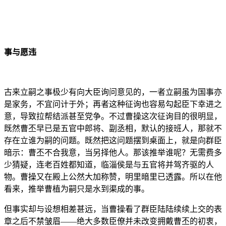
事与愿违
古来立嗣之事极少有向大臣询问意见的，一者立嗣虽为国事亦
是家务，不宜问计于外；再者这种征询也容易勾起臣下幸进之
意，导致拉帮结派甚至党争。不过曹操这次征询目的很明显，
既然曹丕早已是五官中郎将、副丞相，默认的接班人，那就不
存在立谁为嗣的问题。既然把这问题摆到桌面上，就是向群臣
暗示：曹丕不合我意，当另择他人。那该推举谁呢？无需费多
少猜疑，连老百姓都知道，临淄侯是与五官将并驾齐驱的人
物。曹操又在殿上公然大加称赞，明里暗里已透露。所以在他
看来，推举曹植为嗣只是水到渠成的事。
但事实却与设想相差甚远，当曹操看了群臣陆陆续续上交的表
章之后不禁皱眉——绝大多数臣僚并未改变拥戴曹丕的初衷，