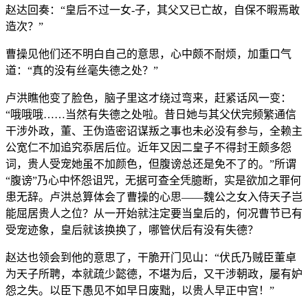
赵达回奏：“皇后不过一女-子，其父又已亡故，自保不暇焉敢
造次？”
曹操见他们还不明白自己的意思，心中颇不耐烦，加重口气
道：“真的没有丝毫失德之处？”
卢洪瞧他变了脸色，脑子里这才绕过弯来，赶紧话风一变：
“哦哦哦……当然有失德之处啦。昔日她与其父伏完频繁通信
干涉外政，董、王伪造密诏谋叛之事也未必没有参与，全赖主
公宽仁不加追究忝居后位。近年又因二皇子不得封王颇多怨
词，贵人受宠她虽不加颜色，但腹谤总还是免不了的。”所谓
“腹谤”乃心中怀怨诅咒，无据可查全凭臆断，实是欲加之罪何
患无辞。卢洪总算体会了曹操的心思——魏公之女入侍天子岂
能屈居贵人之位？从一开始就注定要当皇后的，何况曹节已有
受宠迹象，皇后就该换换了，哪管伏后有没有失德？
赵达也领会到他的意思了，干脆开门见山：“伏氏乃贼臣董卓
为天子所聘，本就疏少懿德，不堪为后，又干涉朝政，屡有妒
怨之失。以臣下愚见不如早日废黜，以贵人早正中宫！”