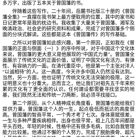
多万字，出版了五本关于曾国藩的书。
伴随着这些写作，二十年间，岳麓书社版三十册的《曾国
藩全集》一直摆在我书架上最方便取用的位置，其中的家书和
日记更常年是我的枕边书。我收集了大量关于曾国藩、湘军及
晚清政治、社会史的研究资料和成果，完成了对曾国藩多个侧
面的分块式解读。这些都是这本《曾国藩传》的写作基础。
之所以对曾国藩如此感兴趣，第一个原因，正如我在《曾
国藩的正面与侧面（一）》的序中所说，对于中国这个文化体
来说，曾国藩的更大意义是他展现的“中国式力量”。曾国藩全
面展示了传统文化的正面价值，证明了中国文化有活力、有弹
性、有容纳力的一面。在清代重臣中，他是第一个主张对洋人
“以诚相待”的人。这一高度，今天许多中国人仍然没有达到。
当然，另一方面，他也证明了传统文化无法突破的极限，这一
证明意义也十分重大。总而言之，他让我们对祖先五千年来积
累的文化有了更全面的认识。任何建设都需要寻找坚实的地
基，我们既然无法和传统一刀两断，就必须寻找接口。
第二个原因，从个人精神成长角度看，曾国藩也能给我们
提供力量。曾国藩这个人的一生，起点极低而抵达的高度很
高。曾国藩的智商平常，一个秀才考了七次。身体禀赋很差，
一生与多种严重疾病相伴。出身也很平常，祖上几百年间都是
平头百姓。年轻的时候，性格中还有很多毛病，比如自我管理
能力比较差。他通过不懈的个人努力，完成了脱胎换骨、超凡