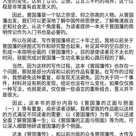
入圣的变化，达到了立功、立德、立言三不朽的境界，这个过
程是非常富有启发意义的。
因此，曾国藩是一个钻之弥坚、仰之弥高的人物。从曾国
藩出发，我们可以更深地了解中国传统思想史，了解晚清政治
史和社会史。从这个角度看，为读者提供一本关于曾国藩的简
明传记作为入门书也是必要的。
所以在阅读、写作曾国藩将近二十年之后，我将以前关于
曾国藩的拼图式写作和研究整合起来，补足其中的空白部分，
形成一本简明全面的《曾国藩传》。目的是使读者花不太长的
时间，就能完成对曾国藩一生功名事业和心路历程的了解。
当然，因为这样的写作过程，这本《曾国藩传》也存在一
个问题，那就是部分内容和以前的作品有重复。在写作的过程
中，我想避免这种重复，却发现无法避免。因为关于同一个事
件，材料并没有新的发现，结论也没有什么变化，如果仅仅换
一种写法，也就是说，仅仅做一些语言的重新组合，意义并不
是很大。
因此，这本书的部分内容与《曾国藩的正面与侧面
（一）》等有重复，尚祈读者谅解。我希望我的作品能以这样
的方式满足不同读者的需要：以《曾国藩传》为骨，可以迅速
全面了解曾国藩一生；以《曾国藩的正面与侧面》等为肉，可
以深入细致地研读曾国藩的多个侧面。
这本《曾国藩传》，和以前出版的众多曾国藩传、大传及