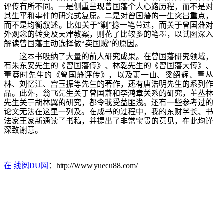
评传有所不同。一是侧重呈现曾国藩个人心路历程，而不是对
其生平和事件的研究式复原。二是对曾国藩的一生突出重点，
而不是均衡叙述。比如关于“剿”捻一笔带过，而关于曾国藩对
外观念的转变及天津教案，则花了比较多的笔墨，以试图深入
解读曾国藩主动选择做“卖国贼”的原因。
这本书吸纳了大量的前人研究成果。在曾国藩研究领域，
有朱东安先生的《曾国藩传》、林乾先生的《曾国藩大传》、
董蔡时先生的《曾国藩评传》，以及萧一山、梁绍辉、董丛
林、刘忆江、宫玉振等先生的著作，还有唐浩明先生的系列作
品。此外，翁飞先生关于曾国藩和李鸿章关系的研究，董丛林
先生关于胡林翼的研究，都令我受益匪浅。还有一些参考过的
论文无法在这里一列及。在成书的过程中，我的东财学长、书
法家王家新通读了书稿，并提出了非常宝贵的意见，在此均谨
深致谢意。
在 线阅DU网
：http://Www.yuedu88.com/