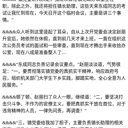
职，除此之外，我还将担任镇长助理，这些天来东成同志的考
试让我忙到现在，今天召开这个临时会议，主要是讲三个事
情。”
&&&&众人听到这里竖起了耳朵，自从上次开党委会决定赵丽
升官后，她依然在休假，直到前几天才来上班，一直在组织这
次公务员考试的面试和一些审查，直到现在才腾出手来收拾办
公室，现在八成是准备整人了…
&&&&“东成同志负责记录会议要点。”赵丽淡淡道，气势很
足：“一，要贯彻落实镇党委的真抓实干精神，响应政府号
召，组织机关部门大学生下乡实践，脚踏实地，全心全意为人
民服务。”
&&&&顿了顿，赵丽扫了众人一眼，继续道：“二，要坚决打
击只斗争、不作为的官僚主义，要把真抓实干放在首位，对于
违背精神的人员，一律先问责，再调查！”
&&&&“三，镇党委给我加了担子，主要负责镇长助理的相关