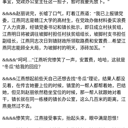
事宜，党政办公室主任这一担子，暂时我要先放下。”
&&&&赵丽说完，长嘘了口气，盯着江燕道：“我已上报镇党
委，江燕同志是赣江大学的高材生，在党政办做材料委实浪费
了人力资源，经镇党委书记和镇长批示，即日成立村扶贫组，
江燕明日将被调往坡脚村担任村扶贫组组长，坡脚村支书担任
副组长，江燕同志次日到镇财政所领取路费和安置费…希望江
燕同志能顾全大局，为坡脚村的明天，添砖加瓦。”
&&&&“呵呵…”江燕听完惨笑了一声，安置费，哈哈，这就是
“冬瓜”给我的回应？
&&&&江燕想起前些天自己还想去找“冬瓜”理论，结果人都没
见着，在传言她要上位的时候，镇里的一帮人都帮着她，巴结
她，但见到赵丽依然稳坐宝位的时候，那一帮人就跟她对着
干，镇长就在同一栋楼的镇长办公室，这么几百米的距离，江
燕竟然过不去。
&&&&惨笑完，江燕接受事实，抬起头来，眼中满是怨恨！