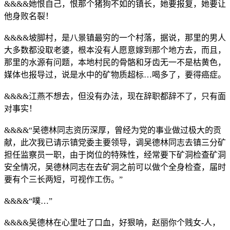
&&&&她恨自己，恨那个猪狗不如的镇长，她要报复，她要让
他身败名裂！
&&&&坡脚村，是八景镇最穷的一个村落，据说，那里的男人
大多数都没取老婆，根本没有人愿意嫁到那个地方去，而且，
那里的水源有问题，本地村民的骨骼和牙齿无一不是枯黄色，
媒体也报导过，说是水中的矿物质超标…喝多了，要得癌症。
&&&&江燕不想去，但没有办法，现在辞职都辞不了，只有面
对事实！
&&&&“吴德林同志资历深厚，曾经为党的事业做过极大的贡
献，此次我已请示镇党委主要领导，调吴德林同志去镇三分矿
担任监察员一职，由于岗位的特殊性，经常要下矿洞检查矿洞
安全情况，吴德林同志在去矿洞之前可以做个全身检查，届时
要有个三长两短，可视作工伤。”
&&&&“噗…”
&&&&吴德林在心里吐了口血，好狠呐，赵丽你个贱女-人，