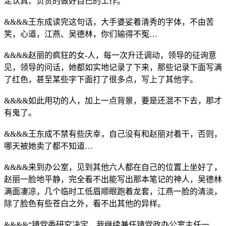
定认真、负责的做好自己的工作。”
&&&&王东成读完这句话，大手婆娑着清秀的字体，不由苦
笑，心道，江燕、吴德林，你们输得不冤…
&&&&赵丽的疯狂的女-人，每一次升迁调动，领导的征询意
见，领导的问话，她都如实地记录了下来，那些记录下面写满
了红色，甚至某些字下面打了很多点，写上了其他字。
&&&&如此用功的人，加上一点背景，要是还混不下去，那才
有鬼了。
&&&&王东成不禁有些庆幸，自己没有和赵丽对着干，否则，
哪天被她卖了都不知道…
&&&&来到办公室，见到其他六人都在自己的位置上坐好了，
赵丽一脸地平静，完全看不出能写出那本笔记的神人，吴德林
满面凄凉，几个临时工低眉顺眼跑着龙套，江燕一脸的清淡，
除了脸色有些苍白之外，看不出其他的异样。
&&&&“镇党委研究决定，我继续兼任镇党政办公室主任一