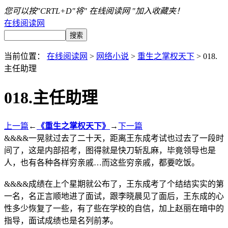
您可以按"CRTL+D"将" 在线阅读网 "加入收藏夹！
在线阅读网
当前位置：
在线阅读网
>
网络小说
>
重生之掌权天下
> 018.
主任助理
018.主任助理
上一篇
←
《重生之掌权天下》
→
下一篇
&&&&一晃就过去了二十天，距离王东成考试也过去了一段时
间了，这是内部招考，图得就是快刀斩乱麻，毕竟领导也是
人，也有各种各样穷亲戚…而这些穷亲戚，都要吃饭。
&&&&成绩在上个星期就公布了，王东成考了个结结实实的第
一名，名正言顺地进了面试，跟李晓晨见了面后，王东成的心
性多少恢复了一些，有了些在学校的自信，加上赵丽在暗中的
指导，面试成绩也是名列前茅。