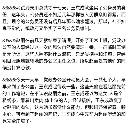
&&&&考试到录用总共才十七天，王东成就坐实了公务员的身
份，这年头，公务员还不如后几年那样被人民群众盯得紧，而
且，现今的公务员还没有后几年那么油水翻滚，所以，神不知
鬼不觉的，镇政府又坐实了三名公务员编制。
&&&&赵丽在前几天就结束了请假，开始了正常上班，党政办
公室的人事经过这一次的风波自然要清理一番，一群临时工倒
是无所谓，这些人翻不起什么浪花，只是吴德林和江燕，曾经
明目张胆地觊觎她的办公室主任之位，所以赵丽处置他们的时
候没打算心软。
&&&&今天一大早，党政办公室开动员大会，一共七个人，早
早来到了办公室，王东成起得晚一些，这些天他在看赵丽先前
的工作笔记，在不认识赵丽之前，王东成还以为这女-人是个
粗线条，靠着出卖肉-体上位的人，经过接触，王东成改变了
对赵丽的看法，认为她虽然没什么能力，但起码还保留着一颗
本心，可看到了赵丽的笔记，王东成心中先前为赵丽塑造的印
象完全崩塌了。