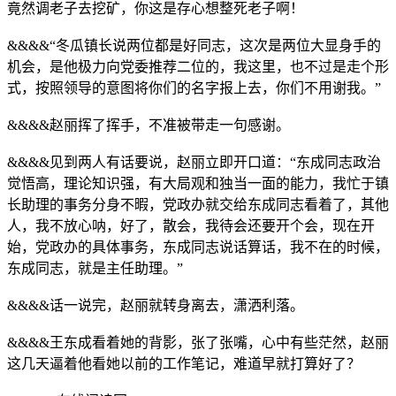
竟然调老子去挖矿，你这是存心想整死老子啊！
&&&&“冬瓜镇长说两位都是好同志，这次是两位大显身手的
机会，是他极力向党委推荐二位的，我这里，也不过是走个形
式，按照领导的意图将你们的名字报上去，你们不用谢我。”
&&&&赵丽挥了挥手，不准被带走一句感谢。
&&&&见到两人有话要说，赵丽立即开口道：“东成同志政治
觉悟高，理论知识强，有大局观和独当一面的能力，我忙于镇
长助理的事务分身不暇，党政办就交给东成同志看着了，其他
人，我不放心呐，好了，散会，我待会还要开个会，现在开
始，党政办的具体事务，东成同志说话算话，我不在的时候，
东成同志，就是主任助理。”
&&&&话一说完，赵丽就转身离去，潇洒利落。
&&&&王东成看着她的背影，张了张嘴，心中有些茫然，赵丽
这几天逼着他看她以前的工作笔记，难道早就打算好了？