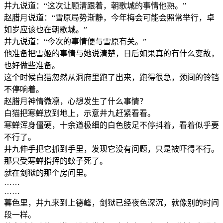
井九说道：“这次让顾清跟着，朝歌城的事情他熟。”
赵腊月说道：“雪原局势渐静，今年梅会可能会照常举行，卓
如岁应该也在朝歌城。”
井九说道：“今次的事情便与雪原有关。”
他准备把雪姬的事情与她说清楚，日后如果真的有什么变故，
也好做些准备。
这个时候白猫忽然从洞府里跑了出来，跑得很急，颈间的铃铛
不停响着。
赵腊月神情微凛，心想发生了什么事情？
白猫把寒蝉放到地上，示意井九赶紧看看。
寒蝉浑身僵硬，十余道极细的白色肢足不停抖着，看着似乎要
不行了。
井九伸手把它抓到手里，发现它没有问题，只是被吓得不行。
那只受寒蝉指挥的蚊子死了。
就在剑狱的那个房间里。
……
……
暮色里，井九来到上德峰，剑狱已经夜色深沉，就像别的时间
段一样。