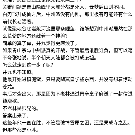
关键问题是青山隐峰里大部分都是死人，云梦后山则不同。
白刃飞升成仙之后，中州派没有内乱，那里极有可能还有什么
前代长老活着。
就像聚魂谷底岩浆河流里那条鲤鱼，谁能想到中州派居然在那
么荒僻的地方还藏着一个神兽？
简单的算了算，井九觉得更麻烦了。
如果青山宗与中州派真的开战，不管最后谁胜谁负，但可以毫
不夸张地说，半个朝天大陆都会被打成废墟。
怎么就走到这一步了呢？
井九也不知道。
他最开始进镇魔狱，只是要随冥皇学些东西，并没有想着惊动
苍龙。
事后才查出来，那是因为不老林通过景辛皇子府送了一封信进
镇魔狱。
不老林是师兄的。
答案出来了。
这些年他一直在胜，不管是破掉雪原之困，还是果成寺之乱。
但那些都是小胜。