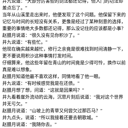
井九说道：“大部分厉害些的剑法都还记得，但入门的功法却
差点忘了。”
当年从山溪里走出来时，他便发现了这个问题。他保留下来的
记忆与时间的长短没有关系，更像是经过了某种刻意的选择，
重要的事情绝大多数都还记得，那么没记住的应该都是小事？
赵腊月说道：“很久没有见你积沙了。”
井九说道：“有些忙。”
他现在确实越来越忙，修行之余竟是很难找到时间清静一下，
更不要说用积沙这种事情打发时间。
仔细算来，他这些年留在青山的时间竟是少得可怜，换作以前
真是难以想象。
赵腊月知道他最不喜欢这样，同情地看了他一眼。
井九说道：“有时候感觉我是在还债。”
赵腊月想了想，问道：“这就是因果吗？”
井九看着崖外流动的云海，沉思片刻后说道：“我对这个世界
并无亏欠。”
赵腊月说道：“山坡上的青草又何尝欠过那匹马？”
井九点头，说道：“所以我接着还要去朝歌城。”
赵腊月说道：“我随你去。”