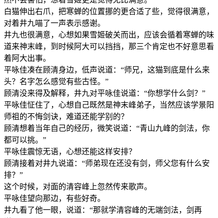
白猫伸出右爪，把寒蝉的位置挪的更合适了些，觉得很满意，
对着井九喵了一声表示感谢。
井九也很满意，心想如果雪姬破关而出，应该会循着寒蝉的味
道来神末峰，到时候阿大可以挡挡，那三个肯定也不好意思看
着阿大出事。
平咏佳凑在顾清身边，低声说道：“师兄，这猫到底是什么来
头？名字怎么感觉有些古怪。”
顾清没来得及解释，井九对平咏佳说道：“你想学什么剑？”
平咏佳怔住了，心想自己既然是神末峰弟子，当然应该学景阳
师祖的不悔剑诀，难道还能学别的？
顾清想着当年自己的经历，微笑说道：“青山九峰的剑法，你
都可以挑。”
平咏佳震惊无语，心想还能这样安排？
顾清接着对井九说道：“师弟现在还没有剑，师父您有什么安
排？”
这个时候，对面的清容峰上忽然传来歌声。
平咏佳望向那边，有些好奇。
井九看了他一眼，说道：“那就学清容峰的无端剑法，剑再