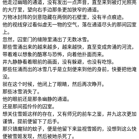
他走过幽暗的通道，没有发出一点声音，直至来到被灯光照亮
的大厅里，望向右手边那条更加狭窄的通道。
万物冰封阵的剑意隐藏在两侧的石壁里，没有半点痕迹。
他的视线穿过看似虚无一物的空气，落在通道尽头的那间囚室
上。
忽然，囚室门的缝隙里涌出了无数冰雪。
那些雪涌出来的越来越多，越来越快，直至变成奔涌的河流，
带着难以想象的酷寒与恐怖，向着他扑面而来。
井九静静看着眼前的画面，没有躲避，也没有吃惊。
那些狂涌而出的冰雪几乎是立刻便来到他的身前，快要把他淹
没。
就在这个时候，他闭上了眼睛，然后再次睁开。
那些冰雪消失了。
他的眼前还是那条幽静的通道。
还是那间孤伶伶的囚室。
想关住雪姬这样的存在，又有师兄的前车之鉴，井九这次更加
谨慎，提前便留下了后手。
那只镇魔狱的蚊子，便是他留下来监视雪姬的，没想到这么快
便被雪姬发现，然后被她杀死了。