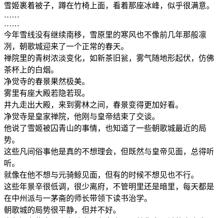
雪姬裹着被子，蹲在竹椅上面，看着那座冰峰，似乎很满意。
……
……
今年雪线没有继续南移，雪原里的寒风也不像前几年那般凛
冽，朝歌城迎来了一个正常的春天。
禅院里的青树浓淡变化，如新茶旧瓮，雾气随地形起伏，仿佛
茶杯上的白烟。
净觉寺的春景果然极美。
雾里有座大殿若隐若现。
井九走出大殿，来到雾林之间，春景变得更加好看。
净觉寺是皇家禅院，他刚与皇帝结束了交谈。
他说了雪姬被囚青山的事情，也知道了一些朝歌城最近的局
势。
这些凡间俗事他是真的不想理会，但既然与皇帝见面，总得听
听。
就像在他不想与元骑鲸见面，但有的时候不想见也不行。
这些年景辛很低调，很少离府，不管明里还是暗里，每天都是
在中州派与一茅斋的师长带领下读书治学。
朝歌城的局势很平静，但并不好。