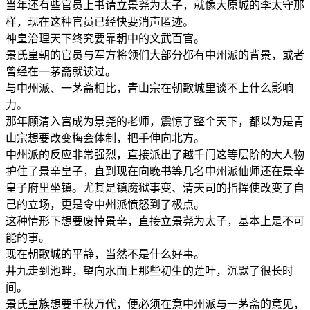
当年还有些官员上书请立景尧为太子，就像大原城的李太守那
样，现在这种官员已经快要消声匿迹。
神皇治理天下终究要靠朝中的文武百官。
景氏皇朝的官员与军方将领们大部分都有中州派的背景，或者
曾经在一茅斋就读过。
与中州派、一茅斋相比，青山宗在朝歌城里谈不上什么影响
力。
那年顾清入宫成为景尧的老师，震惊了整个天下，都以为是青
山宗想要改变梅会体制，把手伸向北方。
中州派的反应非常强烈，直接派出了越千门这等层阶的大人物
护住了景辛皇子，直到现在向晚书等几名中州派仙师还在景辛
皇子府里坐镇。尤其是镇魔狱事变、清天司的指挥使改变了自
己的立场，更是令中州派愤怒到了极点。
这种情形下想要废掉景辛，直接立景尧为太子，基本上是不可
能的事。
现在朝歌城的平静，当然不是什么好事。
井九走到池畔，望向水面上那些初生的莲叶，沉默了很长时
间。
景氏皇族想要千秋万代，便必须在意中州派与一茅斋的意见，