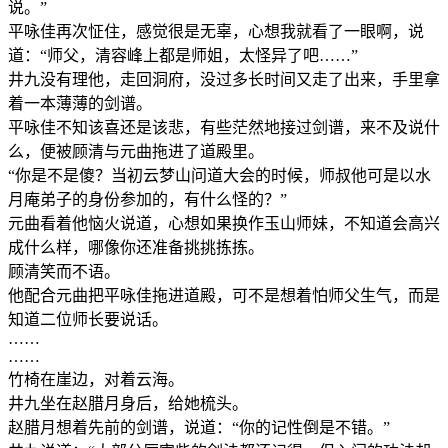
说。”
平咏佳再次怔住，感觉很是无辜，心想我就看了一眼啊，说
道：“师父，清容峰上都是师姐，太怪异了吧……”
井九没有理他，走回洞府，没过多长时间又走了出来，手里拿
着一本薄薄的剑谱。
平咏佳不知该喜还是该悲，有些茫然地接过剑谱，来不及说什
么，便被顾清与元曲拖进了道殿里。
“你是不是傻？当初云梦山问道大会的时候，师叔他可是以水
月庵弟子的身份参加的，有什么怪的？”
元曲看着他恼火说道，心想如果换作玉山师妹，不知道会高兴
成什么样，哪像你还准备挑挑拣拣。
顾清笑而不语。
他配合元曲把平咏佳拖进道殿，可不是想着怕师父生气，而是
知道二位师长要说话。
……
……
竹椅在崖边，对着云海。
井九坐在赵腊月身后，给她梳头。
赵腊月想着先前的剑谱，说道：“你的记性倒是不错。”