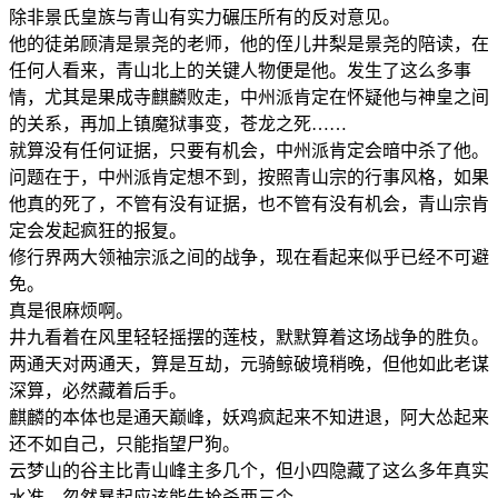
除非景氏皇族与青山有实力碾压所有的反对意见。
他的徒弟顾清是景尧的老师，他的侄儿井梨是景尧的陪读，在
任何人看来，青山北上的关键人物便是他。发生了这么多事
情，尤其是果成寺麒麟败走，中州派肯定在怀疑他与神皇之间
的关系，再加上镇魔狱事变，苍龙之死……
就算没有任何证据，只要有机会，中州派肯定会暗中杀了他。
问题在于，中州派肯定想不到，按照青山宗的行事风格，如果
他真的死了，不管有没有证据，也不管有没有机会，青山宗肯
定会发起疯狂的报复。
修行界两大领袖宗派之间的战争，现在看起来似乎已经不可避
免。
真是很麻烦啊。
井九看着在风里轻轻摇摆的莲枝，默默算着这场战争的胜负。
两通天对两通天，算是互劫，元骑鲸破境稍晚，但他如此老谋
深算，必然藏着后手。
麒麟的本体也是通天巅峰，妖鸡疯起来不知进退，阿大怂起来
还不如自己，只能指望尸狗。
云梦山的谷主比青山峰主多几个，但小四隐藏了这么多年真实
水准，忽然暴起应该能先抢杀两三个。