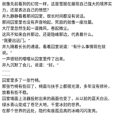
就像先前看到的幻觉一样，这是雪姬在展现自己强大的境界实
力，还是表达自己的愤怒？
井九静静看着那间囚室，很长时间都没有说话。
那间囚室里也没有声音响起，死寂的就像一座坟墓。
大厅里忽然生起一道微风，卷起微尘。
这风不知来自井那边，还是隐峰那边，代表着什么。
“我要出远门。”
井九隔着长长的通道，看着囚室说道：“有什么事情现在就
说。”
一声很轻的嘤嘤从囚室里传了出来。
井九沉默了会儿，说道：“好。”
……
……
囚室里多了一张竹椅。
那张竹椅有些旧了，椅面与扶手上都很光滑，多年没有修补，
放着有些不稳。
囚室墙面上法器投射出来的画面也变了，从以前的蓝天白云、
绿水青山变成了苍茫大地，千里冰封的世界。
在那个世界的远处，隐约有座孤且高的冰峰闪闪发亮。