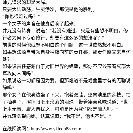
师兄追求的却是大局。
只要大陆动荡，生灵涂炭，那便是他的胜利。
“你也很难过吗？”
一个女子的声音在他身后响了起来。
井九没有转身，说道：“我没有难过，只是有些想不明白，修
行者为何不专心修行，却要有这么多的想法呢？”
前世的时候他就想不明白这个问题，这一世依然想不明白。
如果想法源自带领自身种族向前的责任感，那责任感又来自何
处？
如果说责任感源自于对旧世界的绝望，那你不应该带着冥部大
军攻向人间吗？
如果说这一切都是因为爱，但那难道不是戏曲里才有的无聊说
辞吗？
那个女子在他身边坐了下来，抱着双膝，望向池里的莲枝，抽
了抽鼻子，擦掉眼眶里滚落的泪珠，带着凄苦意味说道：“世
上本无事，庸人自扰之，可能是因为我们都是庸人吧。”
井九转头望向她，认真说道：“我不是，他也不是。”
在线阅读网：http://www.yUedu88.com/