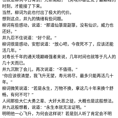
时刻，才能接了下来。
当然，柳词为此也付出了极大的代价。
想到这点，井九的情绪有些问题。
柳词有些感动，说道：“那道仙箓是副箓，没有仙识，威力也
还好。”
井九忍不住说道：“好个屁。”
柳词很是感动，安慰说道：“放心吧，今夜死不了，应该还能
活几年。”
对寿长千年的通天境巅峰强者来说，几年时间也就等于凡人的
几十天而已。
井九沉默了会儿，再次说道：“不值得。”
“你应该很清楚，我飞升无望，寿元将尽，最多只能再活几十
年。”
柳词微笑说道：“若是永生，万物不换，拿这几十年来换个舒
畅，有何不可？”
人间那些大仁大勇之辈、大奸大恶之徒，大概也是这般想法。
井九这般想着，说道：“永生本就无法证明。”
明明他一心飞升，为何会这样说？若是别人听了肯定会不明