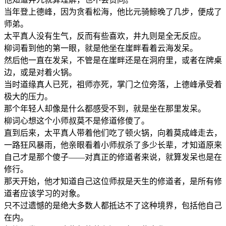
当年登上德峰，因为贪看松海，他比元骑鲸晚了几步，便成了
师弟。
太平真人没有生气，反而有些喜欢，井九则是全无反应。
柳词看到他的第一眼，就是他坐在崖畔看着云海发呆。
然后他一直在发呆，不管是在崖畔还是在洞府里，或者在牌桌
边，或是对着火锅。
当时道缘真人已死，祖师亦死，掌门之位旁落，上德峰承受着
极大的压力。
那个年轻人却像是什么都感受不到，就是坐在那里发呆。
柳词心想这个小师叔莫不是修道修傻了。
直到后来，太平真人带着他们吃了顿火锅，向着莫成峰走去，
一路狂风暴雨，他亲眼看着小师叔杀了多少长辈，才知道原来
自己才是那个傻子——对真正的修道者来说，就算发呆也是在
修行。
那天开始，他才知道自己这位师叔是天生的修道者，是所有修
道者应该学习的对象。
只不过遗憾的是绝大多数人都抵达不了这种境界，包括他自己
在内。