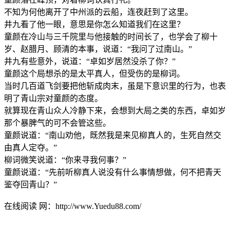
不知为何他离开了中州派的云船，连夜赶到了这里。
井九看了他一眼，意思是你怎么知道我们在这里？
童颜在冷山与三千院里与他接触的时间长了，也学会了柳十
岁、赵腊月、顾清的本事，说道：“我问了过南山。”
井九有些意外，说道：“卓如岁居然没杀了你？”
童颜这个局想杀的是太平真人，但受伤的是柳词。
当时几百道飞剑要把他斩成肉末，虽是下意识里的行为，也表
明了青山宗对童颜的态度。
就算现在青山众人冷静下来，会想到大局之类的东西，卓如岁
那个暴脾气的可不会管这些。
童颜说道：“南山劝他，既然我是来见柳真人的，生死自然交
由真人定夺。”
柳词微笑说道：“你来寻我何事？”
童颜说道：“先前听柳真人说没有什么事情想做，何不把青天
鉴夺回青山？”
在线阅读 网：http://www.Yuedu88.com/