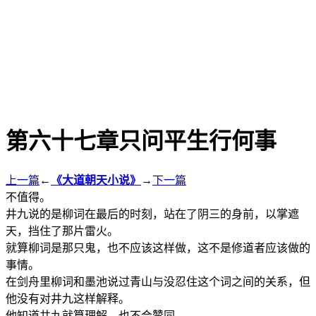
第六十七章只问平生行何事
上一篇
←
《大道朝天小说》
→
下一篇
不值得。
井九说的是柳词在最后的时刻，站在了阴三的身前，以掌遮
天，挡住了那片雷火。
就算柳词是那只鬼，也不应该这样做，这不是修道者应该做的
事情。
在剑舟里柳词和墨池说过青山与没忍住这个词之间的关系，但
他没有对井九这样解释。
他知道井九就算理解，也不会赞同。