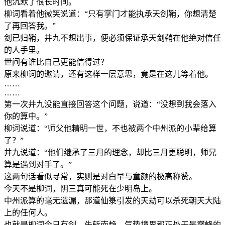
他沉默了很长时间。
柳词看着他微笑说道：“只有掌门才能执承天剑鞘，你想清楚
了再回答我。”
剑已归鞘，井九不想出事，便必须保证承天剑鞘在他绝对信任
的人手里。
世间有谁比自己更能信得过？
原来柳词的邀请，还有这样一层意思，竟是在这儿等着他。
……
……
第一次井九没能直接回答这个问题，说道：“没想到我会落入
你的算中。”
柳词说道：“师父他精明一世，不也被两个中州派的小辈给算
了？”
井九说道：“他们继承了三月的理念，却比三月更聪明，师兄
算是遇到对手了。”
这两句话看似寻常，实则是对白早与童颜的极高称赞。
今天不是柳词，阴三真可能死在少明岛上。
中州派算的毫无遗漏，那道仙箓引发的天劫可以杀死朝天大陆
上的任何人。
也就是柳词今日有剑，先斩南趋，气势境界都正处于最巅峰的