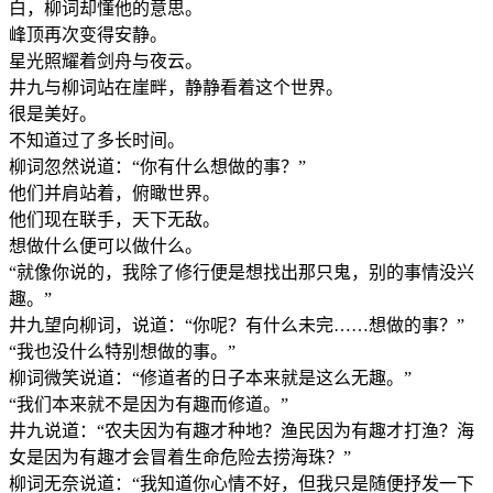
白，柳词却懂他的意思。
峰顶再次变得安静。
星光照耀着剑舟与夜云。
井九与柳词站在崖畔，静静看着这个世界。
很是美好。
不知道过了多长时间。
柳词忽然说道：“你有什么想做的事？”
他们并肩站着，俯瞰世界。
他们现在联手，天下无敌。
想做什么便可以做什么。
“就像你说的，我除了修行便是想找出那只鬼，别的事情没兴
趣。”
井九望向柳词，说道：“你呢？有什么未完……想做的事？”
“我也没什么特别想做的事。”
柳词微笑说道：“修道者的日子本来就是这么无趣。”
“我们本来就不是因为有趣而修道。”
井九说道：“农夫因为有趣才种地？渔民因为有趣才打渔？海
女是因为有趣才会冒着生命危险去捞海珠？”
柳词无奈说道：“我知道你心情不好，但我只是随便抒发一下