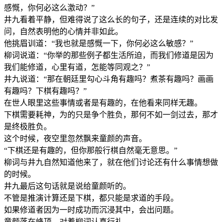
感慨，你何必这么激动？”
井九看着平静，但难得说了这么长的句子，还是连续的对比发
问，自然表明他的心情并非如此。
他挑眉训道：“我也就是感慨一下，你何必这么敏感？”
柳词说道：“你举的那些例子都生活所迫，而我们修道是因为
我们能修道，心里有道，怎能等同观之？”
井九说道：“那在朝廷里勾心斗角有趣吗？煮茶有趣吗？画画
有趣吗？下棋有趣吗？”
在世人眼里这些事情或者是有趣的，在他看来同样无趣。
下棋需要耗神，为的只是争个胜负，那何不如一剑过去，那才
是终极胜负。
这个时候，夜空里忽然飘来童颜的声音。
“下棋还是有趣的，但你那般行棋自然毫无意思。”
柳词与井九自然知道他来了，就在他们讨论还有什么事情想做
的时候。
井九最后这句话就是说给童颜听的。
不管是推演计算还是下棋，都只能是求道的手段。
如果修道者因为一时成功而沉浸其中，会出问题。
童颜落在峰顶，对着柳词认真行礼。