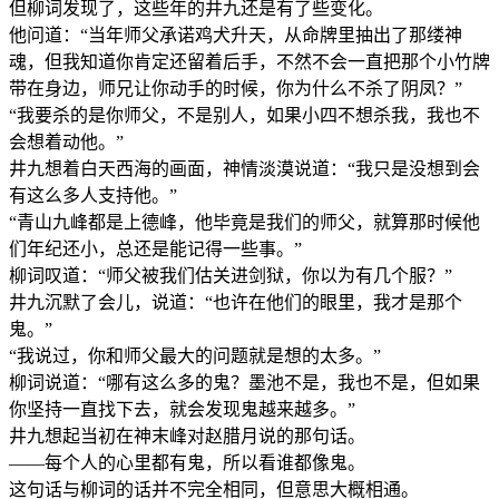
但柳词发现了，这些年的井九还是有了些变化。
他问道：“当年师父承诺鸡犬升天，从命牌里抽出了那缕神
魂，但我知道你肯定还留着后手，不然不会一直把那个小竹牌
带在身边，师兄让你动手的时候，你为什么不杀了阴凤？”
“我要杀的是你师父，不是别人，如果小四不想杀我，我也不
会想着动他。”
井九想着白天西海的画面，神情淡漠说道：“我只是没想到会
有这么多人支持他。”
“青山九峰都是上德峰，他毕竟是我们的师父，就算那时候他
们年纪还小，总还是能记得一些事。”
柳词叹道：“师父被我们估关进剑狱，你以为有几个服？”
井九沉默了会儿，说道：“也许在他们的眼里，我才是那个
鬼。”
“我说过，你和师父最大的问题就是想的太多。”
柳词说道：“哪有这么多的鬼？墨池不是，我也不是，但如果
你坚持一直找下去，就会发现鬼越来越多。”
井九想起当初在神末峰对赵腊月说的那句话。
——每个人的心里都有鬼，所以看谁都像鬼。
这句话与柳词的话并不完全相同，但意思大概相通。