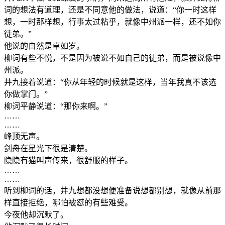
词的想法有道理，还是不同意他的做法，说道：“你一时这样
想，一时那样想，行事太过粘乎，就像中州派一样，还不如你
徒弟。”
他说的自然是卓如岁。
柳词有些不悦，不是因为被说不如自己的徒弟，而是被说像中
州派。
井九接着说道：“你从年轻的时候就是这样，当年我真不该选
你做掌门。”
柳词平静说道：“那你来啊。”
……
……
峰顶无声。
剑舟在星光下很是清楚。
隐隐有猫叫声传来，很舒服的样子。
……
……
听到柳词的话，井九想都没想便准备说想都别想，就像从前那
样直接拒绝，哪怕被怼的有些难受。
今夜他却沉默了。