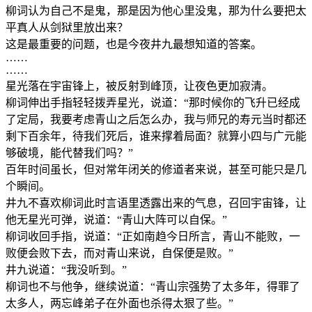
柳词认为自己不是鬼，那是因为他心里没鬼，那为什么要把太
平真人从剑狱里放出来？
这是最重要的问题，也是今夜井九最想知道的答案。
……
……
星光落在宇宙锋上，被反射到峰顶，让夜色更加寂清。
柳词伸出手指轻轻拨弄星光，说道：“那时候你的飞升已经成
了定局，我要考虑青山之后怎么办，我与师兄的寿元当时都还
剩下百余年，待我们死后，谁来撑着局面？就算小四与广元能
够破境，能代替我们吗？”
百年时间虽长，但对常年闭关的修道者来说，甚至可能只是几
个瞬间。
井九不喜欢柳词此时言语里透露出来的气息，召回宇宙锋，让
他无星光可弹，说道：“青山大阵可以自保。”
柳词收回手指，说道：“正如南趋今日所言，青山不能败，一
败便会败下去，而对青山来说，自保便是败。”
井九说道：“我没听到。”
柳词也不与他争，继续说道：“青山宗强势了太多年，得罪了
太多人，两忘峰弟子在外面也杀得太狠了些。”