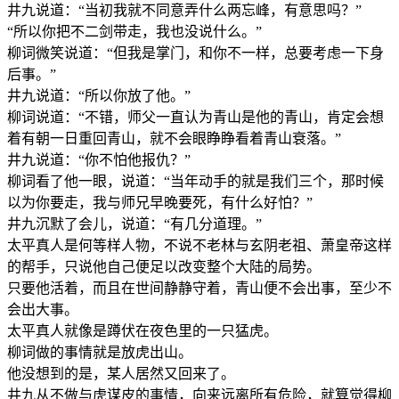
井九说道：“当初我就不同意弄什么两忘峰，有意思吗？”
“所以你把不二剑带走，我也没说什么。”
柳词微笑说道：“但我是掌门，和你不一样，总要考虑一下身
后事。”
井九说道：“所以你放了他。”
柳词说道：“不错，师父一直认为青山是他的青山，肯定会想
着有朝一日重回青山，就不会眼睁睁看着青山衰落。”
井九说道：“你不怕他报仇？”
柳词看了他一眼，说道：“当年动手的就是我们三个，那时候
以为你要走，我与师兄早晚要死，有什么好怕？”
井九沉默了会儿，说道：“有几分道理。”
太平真人是何等样人物，不说不老林与玄阴老祖、萧皇帝这样
的帮手，只说他自己便足以改变整个大陆的局势。
只要他活着，而且在世间静静守着，青山便不会出事，至少不
会出大事。
太平真人就像是蹲伏在夜色里的一只猛虎。
柳词做的事情就是放虎出山。
他没想到的是，某人居然又回来了。
井九从不做与虎谋皮的事情，向来远离所有危险，就算觉得柳