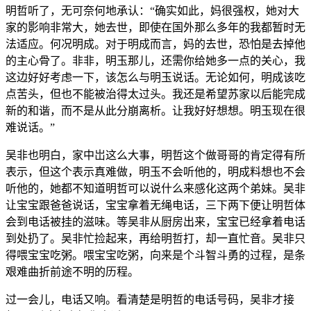
明哲听了，无可奈何地承认：“确实如此，妈很强权，她对大
家的影响非常大，她去世，即使在国外那么多年的我都暂时无
法适应。何况明成。对于明成而言，妈的去世，恐怕是去掉他
的主心骨了。非非，明玉那儿，还需你给她多一点的关心，我
这边好好考虑一下，该怎么与明玉说话。无论如何，明成该吃
点苦头，但也不能被治得太过头。我还是希望苏家以后能完成
新的和谐，而不是从此分崩离析。让我好好想想。明玉现在很
难说话。”
吴非也明白，家中岀这么大事，明哲这个做哥哥的肯定得有所
表示，但这个表示真难做，明玉不会听他的，明成料想也不会
听他的，她都不知道明哲可以说什么来感化这两个弟妹。吴非
让宝宝跟爸爸说话，宝宝拿着无绳电话，三下两下便让明哲体
会到电话被挂的滋味。等吴非从厨房出来，宝宝已经拿着电话
到处扔了。吴非忙捡起来，再给明哲打，却一直忙音。吴非只
得喂宝宝吃粥。喂宝宝吃粥，向来是个斗智斗勇的过程，是条
艰难曲折前途不明的历程。
过一会儿，电话又响。看清楚是明哲的电话号码，吴非才接