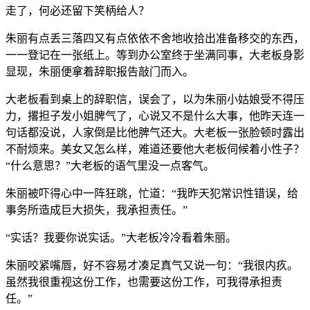
走了，何必还留下笑柄给人？
朱丽有点丢三落四又有点依依不舍地收拾出准备移交的东西，
一一登记在一张纸上。等到办公室终于坐满同事，大老板身影
显现，朱丽便拿着辞职报告敲门而入。
大老板看到桌上的辞职信，误会了，以为朱丽小姑娘受不得压
力，撂担子发小姐脾气了，心说又不是什么大事，他昨天连一
句话都没说，人家倒是比他脾气还大。大老板一张脸顿时露出
不耐烦来。美女又怎么样，难道还要他大老板伺候着小性子？
“什么意思？”大老板的语气里没一点客气。
朱丽被吓得心中一阵狂跳，忙道：“我昨天犯常识性错误，给
事务所造成巨大损失，我承担责任。”
“实话？我要你说实话。”大老板冷冷看着朱丽。
朱丽咬紧嘴唇，好不容易才凑足真气又说一句：“我很内疚。
虽然我很重视这份工作，也需要这份工作，可我得承担责
任。”