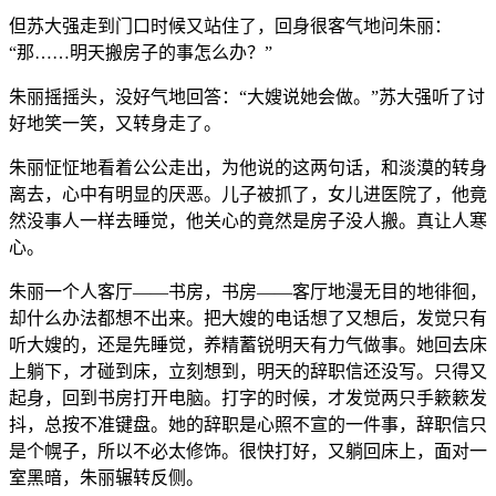
但苏大强走到门口时候又站住了，回身很客气地问朱丽：
“那……明天搬房子的事怎么办？”
朱丽摇摇头，没好气地回答：“大嫂说她会做。”苏大强听了讨
好地笑一笑，又转身走了。
朱丽怔怔地看着公公走出，为他说的这两句话，和淡漠的转身
离去，心中有明显的厌恶。儿子被抓了，女儿进医院了，他竟
然没事人一样去睡觉，他关心的竟然是房子没人搬。真让人寒
心。
朱丽一个人客厅——书房，书房——客厅地漫无目的地徘徊，
却什么办法都想不出来。把大嫂的电话想了又想后，发觉只有
听大嫂的，还是先睡觉，养精蓄锐明天有力气做事。她回去床
上躺下，才碰到床，立刻想到，明天的辞职信还没写。只得又
起身，回到书房打开电脑。打字的时候，才发觉两只手簌簌发
抖，总按不准键盘。她的辞职是心照不宣的一件事，辞职信只
是个幌子，所以不必太修饰。很快打好，又躺回床上，面对一
室黑暗，朱丽辗转反侧。