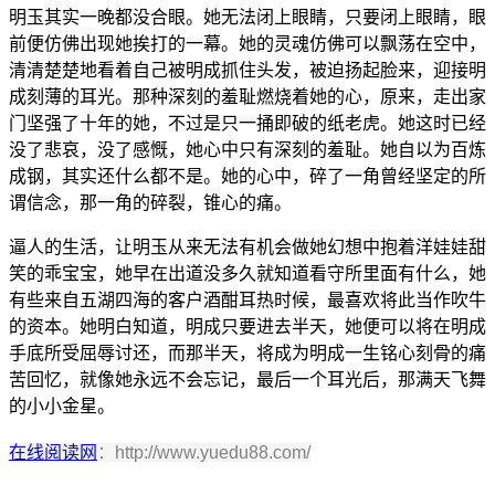
明玉其实一晚都没合眼。她无法闭上眼睛，只要闭上眼睛，眼
前便仿佛出现她挨打的一幕。她的灵魂仿佛可以飘荡在空中，
清清楚楚地看着自己被明成抓住头发，被迫扬起脸来，迎接明
成刻薄的耳光。那种深刻的羞耻燃烧着她的心，原来，走出家
门坚强了十年的她，不过是只一捅即破的纸老虎。她这时已经
没了悲哀，没了感慨，她心中只有深刻的羞耻。她自以为百炼
成钢，其实还什么都不是。她的心中，碎了一角曾经坚定的所
谓信念，那一角的碎裂，锥心的痛。
逼人的生活，让明玉从来无法有机会做她幻想中抱着洋娃娃甜
笑的乖宝宝，她早在出道没多久就知道看守所里面有什么，她
有些来自五湖四海的客户酒酣耳热时候，最喜欢将此当作吹牛
的资本。她明白知道，明成只要进去半天，她便可以将在明成
手底所受屈辱讨还，而那半天，将成为明成一生铭心刻骨的痛
苦回忆，就像她永远不会忘记，最后一个耳光后，那满天飞舞
的小小金星。
在线阅读网
：http://www.yuedu88.com/