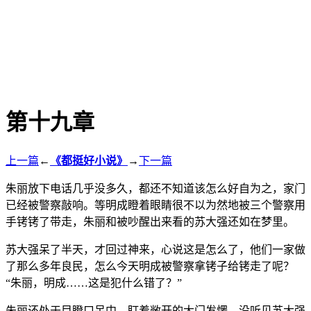
第十九章
上一篇
←
《都挺好小说》
→
下一篇
朱丽放下电话几乎没多久，都还不知道该怎么好自为之，家门
已经被警察敲响。等明成瞪着眼睛很不以为然地被三个警察用
手铐铐了带走，朱丽和被吵醒出来看的苏大强还如在梦里。
苏大强呆了半天，才回过神来，心说这是怎么了，他们一家做
了那么多年良民，怎么今天明成被警察拿铐子给铐走了呢？
“朱丽，明成……这是犯什么错了？”
朱丽还处于目瞪口呆中，盯着敞开的大门发愣，没听见苏大强