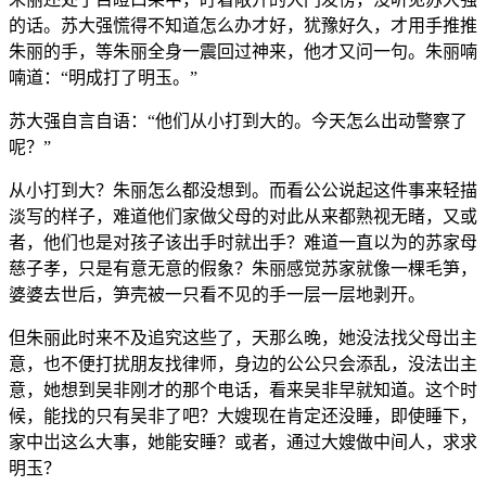
的话。苏大强慌得不知道怎么办才好，犹豫好久，才用手推推
朱丽的手，等朱丽全身一震回过神来，他才又问一句。朱丽喃
喃道：“明成打了明玉。”
苏大强自言自语：“他们从小打到大的。今天怎么出动警察了
呢？”
从小打到大？朱丽怎么都没想到。而看公公说起这件事来轻描
淡写的样子，难道他们家做父母的对此从来都熟视无睹，又或
者，他们也是对孩子该出手时就出手？难道一直以为的苏家母
慈子孝，只是有意无意的假象？朱丽感觉苏家就像一棵毛笋，
婆婆去世后，笋壳被一只看不见的手一层一层地剥开。
但朱丽此时来不及追究这些了，天那么晚，她没法找父母岀主
意，也不便打扰朋友找律师，身边的公公只会添乱，没法岀主
意，她想到吴非刚才的那个电话，看来吴非早就知道。这个时
候，能找的只有吴非了吧？大嫂现在肯定还没睡，即使睡下，
家中岀这么大事，她能安睡？或者，通过大嫂做中间人，求求
明玉？