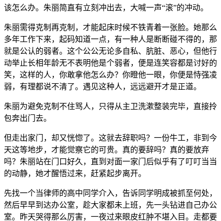
该怎么办。朱丽简直有立刻冲出去，大喊一声“滚”的冲动。
朱丽需得克制再克制，才能起床时候不铁青着一张脸。她那么
多年工作下来，起码知道一点，有一种人是断断碰不得的，那
就是公认的弱者。这个公公无论多自私、肮脏、恶心，但他行
动举止长相年龄无不表明他是个弱者，便是连笑容都是讨好的
笑，这样的人，你敢拿他怎么办？你瞪他一眼，你便是恃强凌
弱，有理都说不清了。遇见这种人，远远避开才是正道。
朱丽为避免克制不住骂人，只得从主卫洗漱整装完毕，直接拎
包奔出门去。
但走出家门，却又恍惚了。这就去辞职吗？一份牛工，非到今
天这等地步，才能觉察它的可贵。真的要辞吗？真的要放弃
吗？朱丽站在门口好久，直到对面一家门后似乎有了叮叮当当
的动静，她才醒悟过来，赶紧起步离开。
先找一个当律师的高中同学介入，告诉同学明成被抓至何处，
然后早早到达办公室，趁大家都未上班，先一头钻进自己办公
室。昨天哭得那么厉害，一夜过来眼皮红肿不堪入目。走都要