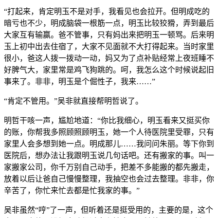
“打起来，肯定明玉不是对手，我看见也会拉开。但明成吃的
暗亏也不少，明成脑袋一根筋一点，明玉比较狡猾，弄到最后
大家互有输赢。爸不管事，只有妈出来把明玉一顿骂。后来明
玉上初中出去住宿了，大家不见面就不大打得起来。当时家里
很小，爸这人拨一拨动一动，妈又为了点补贴经常上夜班睡不
好脾气大，家里常是鸡飞狗跳的。呵，我怎么这个时候说起旧
事来了。非非，明玉是个倔性子，我来……”
“肯定不管用。”吴非就直接帮明哲说了。
明哲干咳一声，尴尬地道：“你比我细心，明玉看来又挺买你
的账，你帮我多照顾照顾明玉，她一个人待医院里受罪，只有
家里人会多想到她一点。明成那儿……我问问朱丽。等下你到
医院后，想办法让我跟明玉说几句话吧。还有搬家的事。叫一
家搬家公司，你千万别自己动手，把差不多能搬的都先搬走，
放着以后让爸自己慢慢整理，我抽空也会过去整理。非非，你
辛苦了，你忙来忙去都是忙我家的事。”
吴非虽然“哼”了一声，但听着还是挺受用的，主要的是，这个