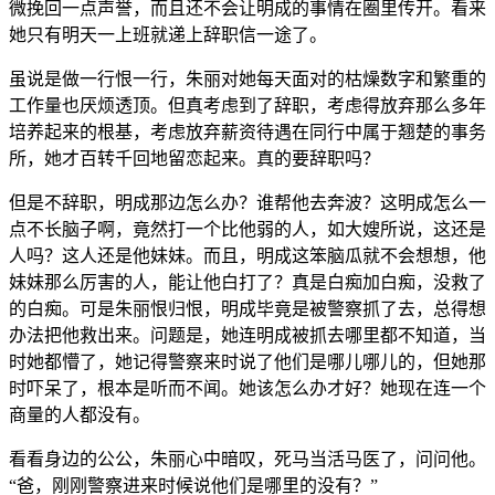
微挽回一点声誉，而且还不会让明成的事情在圈里传开。看来
她只有明天一上班就递上辞职信一途了。
虽说是做一行恨一行，朱丽对她每天面对的枯燥数字和繁重的
工作量也厌烦透顶。但真考虑到了辞职，考虑得放弃那么多年
培养起来的根基，考虑放弃薪资待遇在同行中属于翘楚的事务
所，她才百转千回地留恋起来。真的要辞职吗？
但是不辞职，明成那边怎么办？谁帮他去奔波？这明成怎么一
点不长脑子啊，竟然打一个比他弱的人，如大嫂所说，这还是
人吗？这人还是他妹妹。而且，明成这笨脑瓜就不会想想，他
妹妹那么厉害的人，能让他白打了？真是白痴加白痴，没救了
的白痴。可是朱丽恨归恨，明成毕竟是被警察抓了去，总得想
办法把他救出来。问题是，她连明成被抓去哪里都不知道，当
时她都懵了，她记得警察来时说了他们是哪儿哪儿的，但她那
时吓呆了，根本是听而不闻。她该怎么办才好？她现在连一个
商量的人都没有。
看看身边的公公，朱丽心中暗叹，死马当活马医了，问问他。
“爸，刚刚警察进来时候说他们是哪里的没有？”