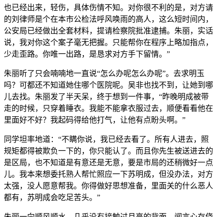
也已经出来，轻伤，具体伤情不知。对你很不利的是，对方请
的刘律师是个在本市公检法呼风唤雨的高人，这么短时间内，
公安局已经做出全套材料，提请检察院批准逮捕。朱丽，实话
说，我对你这个案子毫无把握。只能帮你在程序上略加指点，
少走歪路。你唯一出路，是恳求对方手下留情。”
朱丽听了只会喃喃地一直说“怎么办呢怎么办呢”。去求明玉
吗？可都还不知道她住哪个医院呢。吴非也找不到，让她到哪
儿去找。朱丽发了半天呆，终于想到一件事，“昨晚明成被带
走的时候，只穿着睡衣。我能不能拿衣服过去，顺便看看他在
里面好不好？我起码得给他打气，让他有点盼头啊。”
同学坦率地道：“不瞒你说，我已经去看了。所有人进去，照
规矩都得被欺负一下的，你只能认了。而且你先生被送进去的
是区局，也不知道是有意还是无意，要是市局的还稍微好一点
儿。我本来想委托熟人帮忙照应一下苏明成，但没办法，对方
太强，没人愿意帮我。你得做好思想准备，里面关的什么恶人
都有，苏明成会吃足苦头。”
朱丽一向顺风顺水，几乎没有接触过月亮的背面，闻言心存侥