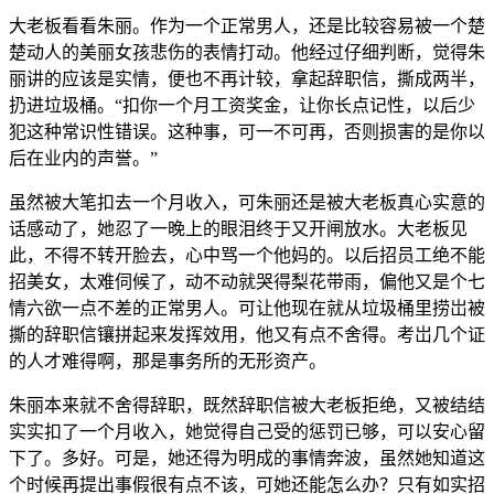
大老板看看朱丽。作为一个正常男人，还是比较容易被一个楚
楚动人的美丽女孩悲伤的表情打动。他经过仔细判断，觉得朱
丽讲的应该是实情，便也不再计较，拿起辞职信，撕成两半，
扔进垃圾桶。“扣你一个月工资奖金，让你长点记性，以后少
犯这种常识性错误。这种事，可一不可再，否则损害的是你以
后在业内的声誉。”
虽然被大笔扣去一个月收入，可朱丽还是被大老板真心实意的
话感动了，她忍了一晚上的眼泪终于又开闸放水。大老板见
此，不得不转开脸去，心中骂一个他妈的。以后招员工绝不能
招美女，太难伺候了，动不动就哭得梨花带雨，偏他又是个七
情六欲一点不差的正常男人。可让他现在就从垃圾桶里捞岀被
撕的辞职信镶拼起来发挥效用，他又有点不舍得。考岀几个证
的人才难得啊，那是事务所的无形资产。
朱丽本来就不舍得辞职，既然辞职信被大老板拒绝，又被结结
实实扣了一个月收入，她觉得自己受的惩罚已够，可以安心留
下了。多好。可是，她还得为明成的事情奔波，虽然她知道这
个时候再提出事假很有点不该，可她还能怎么办？只有如实招