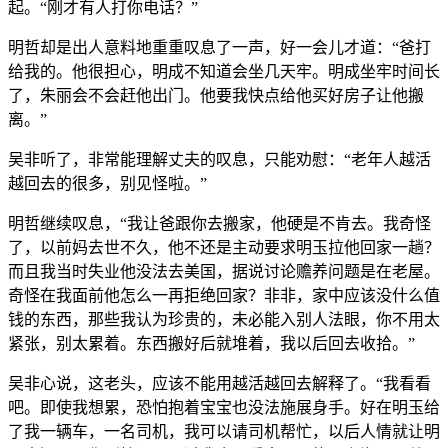
起。“刚才有人打你电话？”
明哲却是出人意料地重重叹息了一声，好一会儿才道：“爸打
给我的。他很担心，明成不知道会坐几天牢。明成坐牢时间长
了，朱丽会不会赶他出门。他要我快点给他买好房子让他搬
离。”
吴非听了，非常能理解丈夫的叹息，只能劝慰：“老年人越活
越回去的很多，别见怪啦。”
明哲继续叹息，“我让爸跟你去搬家，他硬是不肯去。我奇怪
了，以前妈去世不久，他不还是主动要求明玉拉他回家一趟？
而且我当时失业他没法去美国，据说讨论赡养问题是在老屋。
奇怪在我面前他怎么一再拒绝回家？非非，家中应该没什么值
钱的东西，那些我认为珍贵的，未必能入别人法眼，你不用太
紧张，别太累着。东西搬好后就堆着，我以后回去收拾。”
吴非心说，这老头，应该不能用越活越回去解释了。“我看看
吧。即使我想累，恐怕抱着宝宝也没法施展身手。好在明玉给
了我一辆车，一名司机，我可以请司机帮忙，以后人情就让明