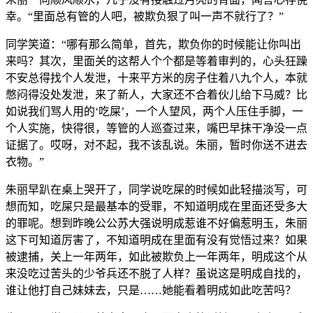
幸。“里面总有管的人吧，被欺负狠了叫一声不就行了？”
同学笑道：“哪有那么简单，首先，欺负你的时候能让你叫出
来吗？其次，里面关的这帮人个个都是等着审判的，心头狂躁
不安总得找个人发泄，十来平方米的房子住着八九个人，本就
憋闷得没处发泄，来了新人，大家还不合着伙儿给下马威？比
如说我们骂人用的‘吃屎’，一个人望风，两个人压住手脚，一
个人实施，快得很，等管的人巡查过来，嘴巴早抹干净没一点
证据了。哎呀，对不起，我不该乱说。朱丽，暂时你送不进去
衣物。”
朱丽早趴在桌上哭开了，同学说吃屎的时候如此轻描淡写，可
想而知，吃屎只是最基本的受罪，不知道明成在里面还受多大
的罪呢。想到昨晚公公苏大强说明成惹谁不好偏惹明玉，朱丽
这下可知道厉害了，不知道明成在里面有没有觉悟过来？如果
被逮捕，关上一年两年，如此被欺负上一年两年，明成这个从
来没吃过苦头的少爷兵还不脱了人样？虽说这是明成自找的，
谁让他打自己妹妹去，只是……她能看着明成如此吃苦吗？