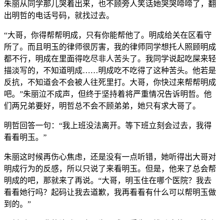
朱丽从同学那儿哭着出来，也不顾旁人笑话她哭哭啼啼了，翻
出明哲的电话号码，就找过去。
“大哥，你得帮帮明成，只有你能帮他了。明成给关在区看守
所了。而且明玉的律师很厉害，我的律师同学想托人照顾明成
都不行，明成在里面得吃尽非人苦头了。我同学说起吃屎来轻
描淡写的，不知道明成……明成吃不吃得了这种苦头。他若是
反抗，不知道会不会被人往死里打。大哥，你快过来帮帮明成
吧。”朱丽泣不成声，但终于坚持着将严重情况告诉明哲。他
们两兄弟要好，明哲总不会不顾弟弟，她只有求大哥了。
明哲回答一句：“我上班没法离开。等下班立刻会过去，我得
看看明玉。”
朱丽这时候再伤心焦虑，还是没有一点听错，她听得出大哥对
明成行为的反感，所以只说了来看明玉。但是，他来了总会帮
明成的吧，那就来了再说。“大哥，明玉住在哪个医院？我去
看看她行吗？起码让我去道歉，我再看看有什么可以帮明玉做
到的。”