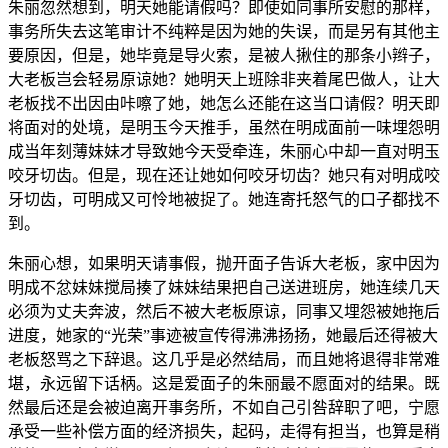
朱丽忽然想到，明天她能请假吗？即使如同事所安慰的那样，
事务所失去这笔审计不纯粹是因为她的失误，而是另有其他主
要原因，但是，她毕竟是导火索，是被人揪住的那条小辫子，
大老板岂会轻易原谅她？她明天上班除非夹着尾巴做人，让大
老板找不出因由咔嚓了她，她怎么还能在这当口请假？明天即
将面对的处境，是明玉今天推手，虽然在明成面前一味埋怨明
成当年刻薄妹妹才导致她今天受牵连，朱丽心中却一直对明玉
咬牙切齿。但是，现在还让她如何咬牙切齿？她只有对明成咬
牙切齿，可明成又可怜地被捉了。她连寄托怒气的口子都找不
到。
朱丽心想，如果明天请事假，抛开面子告诉大老板，家中因为
明成不忿妹妹搅局揍了妹妹结果把自己送进班房，她连续几天
必须为丈夫奔波，然后不被大老板原谅，同事又埋怨被她拖后
进度，她家的“光荣”事迹被宣传得沸沸扬扬，她最后还得被大
老板怒骂之下辞退。这几乎是必然结局，而且她将退得非常难
堪，永远留下话柄。这是爱面子的朱丽最不愿面对的结果。既
然最后还是会被迫离开事务所，不如自己引咎辞职了吧，宁愿
承受一些补偿方面的经济损失，起码，走得有担当，也算是稍