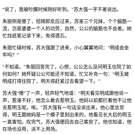
“说了，我被吵醒时候刚好听到。”苏大强一字不差说出。
朱丽倒是傻了，但随即反应过来，苏家三个兄妹，个个脑筋一
流，岂是婆婆一个人的功劳，自然，公公的脑筋也不会差。她
忙找纸笔记录下来，免得遗忘。
朱丽忙碌时候，苏大强跟了进来，小心翼翼地问：“明成会坐
牢吗？”
“不知道。”朱丽回答完了，心想，公公怎么没问明玉住院了如
何如何？她怀疑公公可能还不知道，忙又补充一句：“明玉被
明成打得住院了，明天得赶紧过去看望一下。”
苏大强“噢”了一声，轻声轻气地道：“明天看见明成跟他说一
声，惹谁不好，他怎么敢去惹明玉。他妈以前都拦着他不让他
去惹明玉呢。唉。”苏大强有一句话没说出来，他心里总觉
得，明玉跟她妈是一个模子里刻出来的，他看见长大后的明玉
一直害怕。叹完气，苏大强便回去自己客房了。他也知道，他
在场也没用，派不上用场。