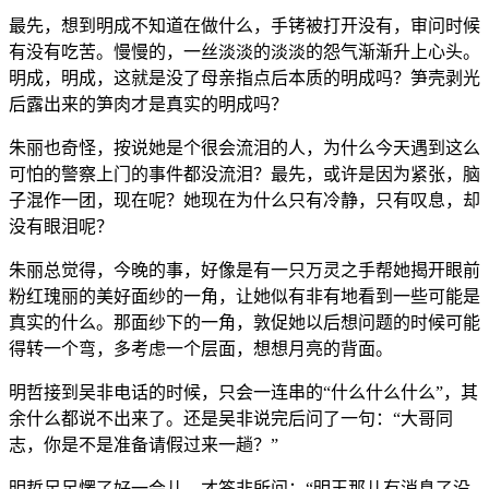
最先，想到明成不知道在做什么，手铐被打开没有，审问时候
有没有吃苦。慢慢的，一丝淡淡的淡淡的怨气渐渐升上心头。
明成，明成，这就是没了母亲指点后本质的明成吗？笋壳剥光
后露出来的笋肉才是真实的明成吗？
朱丽也奇怪，按说她是个很会流泪的人，为什么今天遇到这么
可怕的警察上门的事件都没流泪？最先，或许是因为紧张，脑
子混作一团，现在呢？她现在为什么只有冷静，只有叹息，却
没有眼泪呢？
朱丽总觉得，今晚的事，好像是有一只万灵之手帮她揭开眼前
粉红瑰丽的美好面纱的一角，让她似有非有地看到一些可能是
真实的什么。那面纱下的一角，敦促她以后想问题的时候可能
得转一个弯，多考虑一个层面，想想月亮的背面。
明哲接到吴非电话的时候，只会一连串的“什么什么什么”，其
余什么都说不出来了。还是吴非说完后问了一句：“大哥同
志，你是不是准备请假过来一趟？”
明哲足足愣了好一会儿，才答非所问：“明玉那儿有消息了没