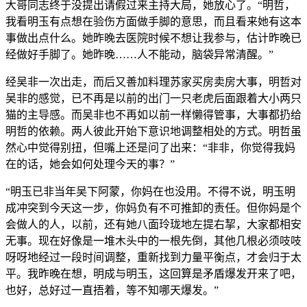
大哥同志终于没提出请假过来主持大局，她放心了。“明哲，
我看明玉有点想在验伤方面做手脚的意思，而且看来她有这本
事做出点什么。她昨晚去医院时候不想让我参与，估计昨晚已
经做好手脚了。她昨晚……人不能动，脑袋异常清醒。”
经吴非一次出走，而后又善加料理苏家买房卖房大事，明哲对
吴非的感觉，已不再是以前的出门一只老虎后面跟着大小两只
猫的主导感。而吴非也不再如以前一样懒得管事，大事都扔给
明哲的依赖。两人彼此开始下意识地调整相处的方式。明哲虽
然心中觉得别扭，但嘴上还是问了出来：“非非，你觉得我妈
在的话，她会如何处理今天的事？”
“明玉已非当年吴下阿蒙，你妈在也没用。不得不说，明玉明
成冲突到今天这一步，你妈负有不可推卸的责任。但你妈是个
会做人的人，以前，还有她八面玲珑地左提右挈，大家都相安
无事。现在好像是一堆木头中的一根先倒，其他几根必须吱吱
呀呀地经过一段时间调整，重新找到力量平衡点，才会归于太
平。我昨晚在想，明成与明玉，这回算是矛盾爆发开来了吧，
也好，总好过一直捂着，等不知哪天爆发。”