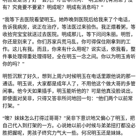
有？究竟要不要紧？明成呢？明成有消息吗？”
“我等下去医院看望明玉。她昨晚到医院后给我来了个电话，
告诉我病房，说正在治疗，等法医过来验伤。我正煨着粥，等
收拾完宝宝就送过去医院。明成那儿，等下问问朱丽。明哲，
你还是别来了。你们苏家兵荒马乱，你可得保住刚拿到的工
作。这儿有我。而且，你来有什么用呢？说实话，依我看，整
件事处理得重处理得轻，全在明玉一念之间。你以为明玉肯听
你的吗？”
明哲沉默了好久，想到上周六时候明玉在电话里跟他说的那一
通话。明玉说，大家都是成年人了，不用他这个做大哥的多管
闲事。他今天如果插手，明玉能听他的？可是他真没脸说出，
即使面对吴非，只得又答非所问地回一句：“他们两个以前常
打架。”
“噢？妹妹怎么打得过哥哥？”吴非下意识地又偏心了明玉，把
自己代入到打架的一方。心说她以前小时候与弟弟扭打都没必
胜把握呢，男孩子终究力气大一些。何况明玉还是妹妹。