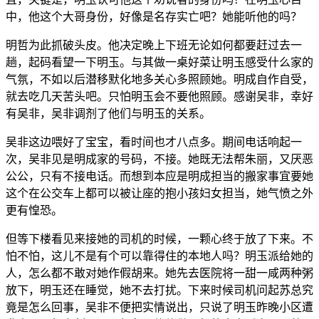
中，他这个大哥身份，好像是名存实亡吧？她能听他的吗？
明哲为此抓破头皮。他决定晚上下班无论如何都要赶过去一
趟，起码看望一下明玉。与其做一桌好菜让明玉感受什么家的
气氛，不如以后潜移默化地多关心多照顾她。明成自作自受，
就去吃几天苦头吧。只怕明玉会不要他照顾。感谢吴非，幸好
有吴非，吴非调剂了他们与明玉的关系。
吴非这边喂好了宝宝，看时间也才八点多。期间电话响起一
次，吴非见是明成家的号码，不接。她既无法帮朱丽，又厌恶
公公，只有不接电话。而想到本应是明成担当的搬家事宜要她
这个在公交车上都可以被让座的抱小孩妇女担当，她气愤之外
更有惶恐。
但等下楼看见来接她的司机的时候，一颗心终于放了下来。不
怕不怕，这儿不是有个可以靠得住的本地人吗？明玉派给她的
人，怎么都不敢对她作假胡来。她先去医院将一甜一咸两种粥
放下，明玉还在睡觉，她不去打扰。下来时候司机问起苏总究
竟是怎么回事，吴非不便把实情说出，只说了明玉昨晚小区遭