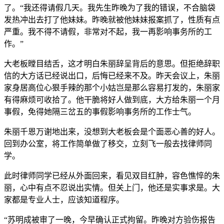
了。“我还得请假几天。我先生昨晚为了我的错误，不合脑袋
发热冲出去打了他妹妹。昨晚就被他妹妹报案抓了，性质有点
严重。我不得不请假，非常对不起，我一再影响事务所的工
作。”
大老板瞠目结舌，这才明白朱丽辞呈背后的意思。但拒绝辞职
信的大方话已经说出口，后悔已经来不及。昨天会议上，朱丽
家身居高位心狠手辣的那个小姑岂是那么容易打发的，朱丽家
有得麻烦可收拾了。他干脆将好人做到底，大方给朱丽一个月
事假，免得她隔三岔五的事假影响事务所的工作士气。
朱丽千恩万谢地出来，没想到大老板会是个面恶心善的好人。
回到办公室，将工作简单做了移交，立刻飞一般去找律师同
学。
此时律师同学已经从外面回来，看见双目红肿，容色憔悴的朱
丽，心中有点不忍说出实情。但关上门，他还是实事求是。大
家都是专业人士，应该知道程序。
“苏明成被审了一晚，今早确认正式拘留。昨晚对方验伤报告