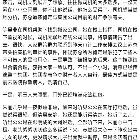
袭击，司机立刻展开了想象。往往做司机的大多话多，一整天
闷在小小空间里，你不让他说话，他怎么受得了。司机想当然
地分析，苏总遭袭肯定与集团公司目前的财产争吵有关。
等吴非在司机帮助下找到搬家公司，她在楼上指挥，司机在楼
下监视的时候，司机无聊地连线公司同事，将事情转告了出
去。很快，大家群策群力联系到昨天审计工作安排会议上苏总
带头拍案抵制审计的事件，怀疑苏总所为肯定是触犯了某些人
不可告人的黑暗用心，于是导致了被报复的后果。这个推测结
果合情合理，获得大家一致认可。不出一个小时，消息已经传
遍整个集团。集团参与争夺财产者人人自辩，最佳方式当然是
前去医院探望病人，洗清自己。
于是，明玉人未睡醒，门外已经堆满花篮红包。
朱丽几乎是一夜似睡非睡，醒来时听见公公在客厅打电话，虽
然说得很轻，但清晨安静，她还是能听得清楚。她听了会儿，
听出公公是在跟明成的大哥说话。全部听下来，朱丽心中气
极。老头絮絮叨叨这么多话说下来，竟然没关心一下昨晚出事
儿女的现状，更没请求大儿子出面就中调停，只是念叨着自己