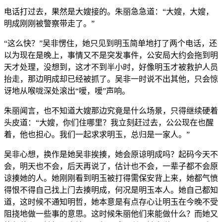
电话打过去，果然是大嫂接的。朱丽急急道：“大嫂，大嫂，
明成刚刚被警察带走了。”
“这么快？”吴非愣住，她只见到明玉简单地打了两个电话，还
以为现在是晚上，事情又不是突发事件，公安局大约会拖到明
天才处理，没想到，这才不到半小时，好像明玉才被救护人员
抬走，那边明成却已经被抓了。吴非一时说不出其他，只会惊
讶地从喉咙深处滚出“嗳，嗳”声响。
朱丽闻言，也不知道大嫂那边究竟是什么场景，只得继续硬着
头皮道：“大嫂，你们住哪里？我立刻赶过去，公公现在也醒
着，他也担心。我们一起求求明玉，总归是一家人。”
吴非心想，换作是她吴非挨揍，她会原谅明成吗？起码今天不
会，明天也不会，后天再说了，估计也不会，一辈子都不会原
谅揍她的人。她刚刚看到明玉被打得需保安背上来，她都气愤
得恨不得自己找上门去揍明成，何况是明玉本人。她自己都知
道，这时候不通知明哲，她本意是有点存心让明玉在今晚不受
阻挠地做一些事的意思。这时候朱丽他们来能做什么？而她又