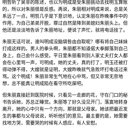
明哲听了吴非的陈述，也以为明成是受朱丽挑动去找明玉算账
的，所以对朱丽很是反感。再说，朱丽相对明成来说，总是关
系远了一点，明哲几乎是下意识地，认定朱丽在昨晚事件中的
作用，为自己弟弟开脱，罪过自然是降到弟媳妇朱丽头上。但
他还是淡淡地告诉了朱丽地址，便说了声忙，就将电话挂了。
朱丽无话可说，谁叫明成没脑袋咎由自取呢？哪有将自己妹妹
打成这样的。男人的拳头啊，朱丽都不知道偌大拳脚落到自己
身上，自己会什么感受。平日里朱丽看到别人家丈夫打女人都
会在心里骂一声，可明成，她的丈夫，真的打了，明玉还被打
得动弹不得，大嫂就是证明，大嫂昨晚就气急败坏打电话过来
骂。这个明成！朱丽非常生气地在心中骂，但又非常无奈地
想，总不能真让明成陷在看守所吃屎吧。
但朱丽直接赶到医院时候，只看见一走廊的花，守在门口的秘
书告诉她，苏总正睡觉。朱丽等了好久没见开门，落寞地转身
离开，她的心中只有一个方向，那就是父母家。她该把最近发
生的事都与父母说说，听听他们的意见。最主要的是，她需要
找地方哭，需要哭的时候有人感应，有人安慰。