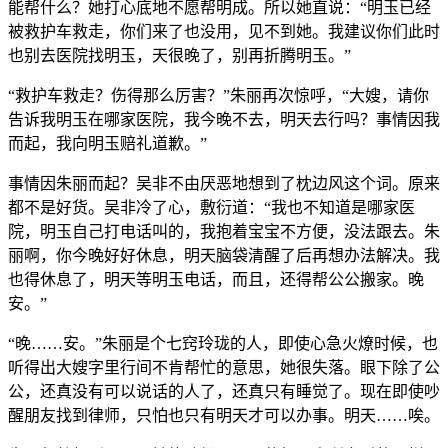
能帮什么？她打心底地不愿帮明成。所以她直说：“明玉已经
被救护车救走，你们来了也没用，见不到她。我建议你们此时
也别去医院找明玉，天很晚了，别再折腾明玉。”
“救护车救走？伤得那么厉害？”朱丽再次惊呼，“大嫂，请你
告诉我明玉在哪家医院，我今晚不去，明天去行吗？事情因我
而起，我向明玉赔礼道歉。”
事情因朱丽而起？吴非不由厌恶地想到了枕边风这个词。原来
都不是好货。吴非冷了心，敷衍道：“我也不知道是哪家医
院，明玉自己打电话叫的，我抱着宝宝不方便，没法跟去。朱
丽啊，你今晚好好休息，明天脑袋清醒了后再想办法解决。我
也得休息了，明天等明玉电话，而且，还得帮公公搬家。晚
安。”
“晚……安。”朱丽是个七窍玲珑的人，即使心急火燎时候，也
听得出大嫂字里行间不肯帮忙的意思，她很失落。眼下除了公
公，还真没有可以说话的人了，还真只有睡觉了。现在即使吵
醒朋友找到律师，只怕也只有明天才可以办事。明天……唉。