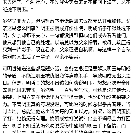
玉去还了。你别挂心，不过我今天看来是不能回上海了，总不
能抛下明玉。”
虽然吴非大方，但明哲放下电话后却怎么都无法开释胸怀。父
亲这是怎么回事？明玉被明成打伤住院，明成陷于牢狱处境不
明，父亲却都不关心，一句都没提到担心他们或去看看他们，
他只想到他自己的处境。以前总以为父亲懦弱，被母亲欺压得
只剩一片影子，现在看来，父亲还很自私啊。与这样一个自私
懦弱的人生活了一辈子，母亲不容易。
可明哲知道这些都是题外话，当务之急还是要解决明玉与明成
的矛盾，不能让明玉被仇恨激得痛施杀手，导致明成无出头之
日。但是，明哲真的想不出该如何劝说明玉。想想那次母亲刚
去世他回来奔丧，虽然明玉一直客客气气，可还是说得他无力
招架。上周六又在电话里为吴非指责他，也说得他没有招架之
力。不管明玉真的有理没理，可她说的时候总似乎占着理，当
时当地，总能让他这个当大哥的无言以对。何况，这回明玉挨
了打，她愤怒得有理。换明成挨打试试？他会不竭尽全力打回
去？明哲不知道该怎么劝说受伤中盛怒的明玉手下留情。而
且，关键是，明玉认可他这个劝说者的身份吗？在明玉心目