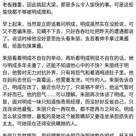
老板器重，因此挑起大梁，那是多么令人愉快的事。可是这些
愉快都不够被明成搅和。
早上起来，当然是立即追着问明成，明成虽然实在没脸说，可
又不愿骗朱丽，见瞒不下去，只好吞吞吐吐把昨天的遭遇都说
了。说话时候他没好意思抬头看朱丽，支吾着伸手拿过果酱
瓶，给面包抹果酱。
朱丽看着明成不自在的举动，再听着明成明显不自在的话，她
与明成多年夫妻了，还能不知道他心中的不快？朱丽终于明
白，他暂时无力对抗外界，只有将怨气和着酒喝进肚子里。他
在妈妈去世后一直霉运，他需要发泄。可怜的人。朱丽告诉自
己，明成在改了，最近也尽力了，只是祸不单行，他运气暂时
不好而已。他的怨气……可以理解。朱丽再次体谅了明成。可
是，面对明成一味只知道指责周经理，而没好好反省自己，只
连连说他最冤，朱丽只会一再叹息，都不愿再与之辩论。明成
怎么就没想想，最冤的是她这个被欺瞒却又要连坐承担损失的
太太。可她现在还得安抚瞒她的人。
朱丽又忽然想到，周经理敢如此明目张胆地欺负明成，是不是