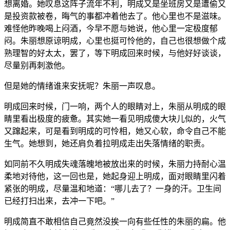
想离婚。她叹息这阵子流年不利，明成又是坐班房又是遭偷又
是投资款被卷，晦气的事都冲着他去了。他心里也不是滋味。
难怪他昨晚喝上闷酒，今早不愿与她说，他心里一定极度郁
闷。朱丽想原谅明成，心里也挺可怜他的，自己也很想做个成
熟理智的好太太，罢了，等下明成回来时候，与他好好谈谈，
尽量别再刺激他。
但是她的情绪谁来安抚呢？朱丽一声叹息。
明成回来时候，门一响，两个人的眼睛对上，朱丽从明成的眼
睛里看出极度的疲惫。其实她一看见明成傻大块儿似的，火气
又蹿起来，可是看到明成的可怜相，她又心软，命令自己不能
生气。她想到，她还肩负着拉明成走出失落情绪的职责。
如同前不久明成失魂落魄地被放出来的时候，朱丽力持耐心温
柔地对待他，这一回也是，她起身迎上明成，面对眼睛里闪着
紧张的明成，尽量温和地道：“哪儿去了？一身的汗。卫生间
已经打扫出来，去冲一下吧。”
明成简直不敢相信自己竟然没挨一向有些任性的朱丽的扁。他