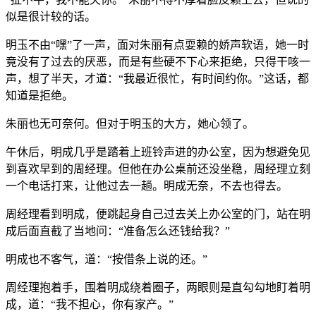
似是很计较的话。
明玉不由“嘿”了一声，面对朱丽有点耍赖的娇声软语，她一时
竟没有了过去的厌恶，而是有些硬不下心来拒绝，只得干咳一
声，想了半天，才道：“我最近很忙，有时间约你。”这话，都
知道是拒绝。
朱丽也无可奈何。但对于明玉的大方，她心领了。
午休后，明成几乎是踏着上班铃声进的办公室，因为想避免见
到喜欢早到的周经理。但他在办公桌前还没坐稳，周经理立刻
一个电话打来，让他过去一趟。明成无奈，不去也得去。
周经理看到明成，便跳起身自己过去关上办公室的门，站在明
成后面直截了当地问：“准备怎么还钱给我？”
明成也不客气，道：“按借条上说的还。”
周经理抱着手，围着明成绕着圈子，两眼则是直勾勾地盯着明
成，道：“我不担心，你有家产。”