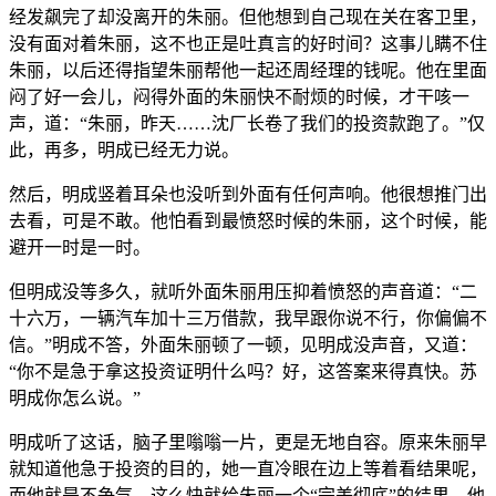
经发飙完了却没离开的朱丽。但他想到自己现在关在客卫里，
没有面对着朱丽，这不也正是吐真言的好时间？这事儿瞒不住
朱丽，以后还得指望朱丽帮他一起还周经理的钱呢。他在里面
闷了好一会儿，闷得外面的朱丽快不耐烦的时候，才干咳一
声，道：“朱丽，昨天……沈厂长卷了我们的投资款跑了。”仅
此，再多，明成已经无力说。
然后，明成竖着耳朵也没听到外面有任何声响。他很想推门出
去看，可是不敢。他怕看到最愤怒时候的朱丽，这个时候，能
避开一时是一时。
但明成没等多久，就听外面朱丽用压抑着愤怒的声音道：“二
十六万，一辆汽车加十三万借款，我早跟你说不行，你偏偏不
信。”明成不答，外面朱丽顿了一顿，见明成没声音，又道：
“你不是急于拿这投资证明什么吗？好，这答案来得真快。苏
明成你怎么说。”
明成听了这话，脑子里嗡嗡一片，更是无地自容。原来朱丽早
就知道他急于投资的目的，她一直冷眼在边上等着看结果呢，
而他就是不争气，这么快就给朱丽一个“完美彻底”的结果。他