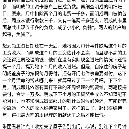
多，而明成的工资卡账户上已成负数。再细查明成的明细账
目，原来，月中扣除两个月的电费一千多，而明成周四被偷包
后，周五从银行取款三千，又有一笔两千多透支，明成的卡里
面总共出现五千多的负数，成了小小的“负翁”。两人的账户加
起来，负资产。
想到领工资日期还在十天后，她将因为审计事件缺席这个月的
工资收入，而明成这个月的工资估计不会高，而且那不高的工
资还得还周经理的钱，他们在没有实际现金进账的情况下还得
挺一个月，挺到她下个月的收入进账。但是，自家住的房子与
明成爸房子的按揭每月得付，还有开门七件事需要对付，这下
一个月活命的钱从哪儿来？就算是过了下一个月吧，下下个
月，明成那儿依然有雷打不动的还周经理的钱要给，两笔按揭
要付，合计一万多。明成下下个月的工资奖金收入不知道能不
能对付，也不知明成舅舅那儿的钱什么时候必须还，可能得完
全靠她一个人的收入维持家用了。这样的日子，起码得维持一
年，得把最大笔的周经理的借款还了之后才能松气。
朱丽看着钟点工收拾完了屋子告别出门，心说，别连下个月钟