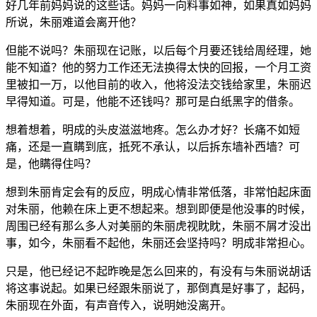
好几年前妈妈说的这些话。妈妈一向料事如神，如果真如妈妈
所说，朱丽难道会离开他？
但能不说吗？朱丽现在记账，以后每个月要还钱给周经理，她
能不知道？他的努力工作还无法换得太快的回报，一个月工资
里被扣一万，以他目前的收入，他将没法交钱给家里，朱丽迟
早得知道。可是，他能不还钱吗？那可是白纸黑字的借条。
想着想着，明成的头皮滋滋地疼。怎么办才好？长痛不如短
痛，还是一直瞒到底，抵死不承认，以后拆东墙补西墙？可
是，他瞒得住吗？
想到朱丽肯定会有的反应，明成心情非常低落，非常怕起床面
对朱丽，他赖在床上更不想起来。想到即便是他没事的时候，
周围已经有那么多人对美丽的朱丽虎视眈眈，朱丽不屑才没出
事，如今，朱丽看不起他，朱丽还会坚持吗？明成非常担心。
只是，他已经记不起昨晚是怎么回来的，有没有与朱丽说胡话
将这事说起。如果已经跟朱丽说了，那倒真是好事了，起码，
朱丽现在外面，有声音传入，说明她没离开。