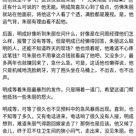
还有什么可说的？他无能。明成简直灰心到了极点，仿佛朱丽
就站在他面前，将他这个人看了个透，满脸都是蔑视。是，他
运气背，朱丽有理由看不起他。
后面，明成好像听到朱丽在问什么，好像是在问周经理他们怎
么样，报警了没有等等。但是明成已经懒得回答，朱丽这么聪
明的人，还能不知道昨天的现场？他也烦着呢，他难道不心疼
这笔钱？可朱丽也不用拿这点钱就看扁了他吧，又没多少，最
多两年也就赚回来了，急什么急。可是，这话他也懒得说，他
只是机械地洗脸刷牙，完了抱头坐在马桶上，不出去，也不出
声。
明成等着朱丽最暴烈的发作，只是隔着一道门，希望这道门帮
他抵挡一些朱丽的怒火。
明成等，可等了很久也不见预料中的急风暴雨出现。直到，也
不知等了多久，又有电话进来，电话响了很久没有人接，明成
想到，难道朱丽气得跑回娘家去了？那倒也是应该。他又候了
会儿，终于忍不住卫生间的狭小闷气，走出来，没见朱丽。他