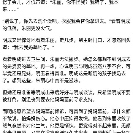
愣了会儿，才低声道：“朱丽，你不怪我？我错了，我本
来……”
“别说了，你先去洗个澡吧。衣服我会替你拿进去。”看着明成
的低落，朱丽更没火气。
明成又是惊讶地看着朱丽，走几步，到主卧门口，才忽然回头
道：“我去我妈墓地了。”
看着明成进去卫生间，朱丽无法挪步。她怎么都想不到明成去
的是婆婆的墓地。再一想，心说明玉与明成虽然八字不合，可
毕竟还是兄妹，明玉看得真准。明成这是断奶的孩子找奶去
了。想到这些，朱丽心中真不是滋味。
但她还是准备等明成出来后好好与明成谈谈，只希望明成不要
被打倒，别沮丧到要去他妈妈墓前寻求支持。
而明成原希望去妈妈墓前倾诉，可真到了妈妈墓前，却什么都
不敢说，怕妈妈伤心。他心中压抑得发慌。他看到朱丽收敛了
怒气竟然不对他生气，他更是惭愧，更觉得对不起朱丽，无颜
出去见朱丽。又是在浴室磨蹭好久才出来，朱丽却递上一杯加