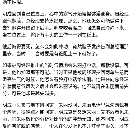
她不姓周。
明成回到自己位置上，心中的寒气开始慢慢弥漫全身。周经理
跟他翻脸，总经理支持周经理，那么，他还怎么可能做得下
去？他得开始留下后手。明成咬着嘴唇，强迫自己冷静下来，
坐在位置上，将所有手头的工作一一列在纸上。
他后悔得要死，怎么会如此冲动，竟然脑子发热告到总经理那
里去。当时……当时要是有谁阻止一下就好了。
如果被周经理推出的当时气愤地给朱丽打电话，那就没事。可
是，他也知道那不可能。当时正是他被周经理抢回两单生意而
沮丧生气的时候，他怎么有脸打电话给朱丽。他是在向总经理
告状而意气风发之后才会跟朱丽说的。他不敢再在朱丽面前失
分，可是他却是越失越多。
明成垂头丧气地下班回家，朱丽没回，朱丽电话里急匆匆说有
个应酬，得晚点才能回家。明成真是又想朱丽，又不敢看见朱
丽，怕朱丽敏锐的分析对比岀他的冲动无知，她不回来，明成
反而有解脱的感觉。一个人在沙发上也不开灯坐了很久，才下