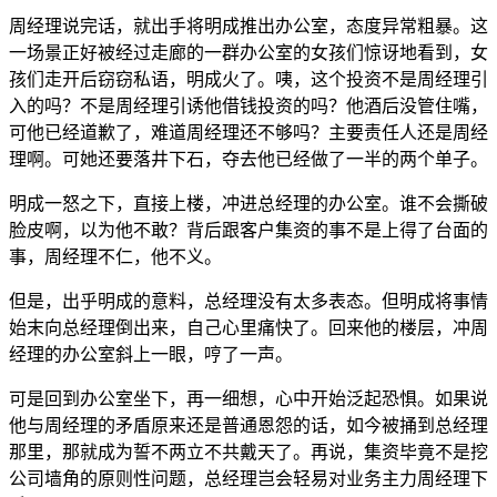
周经理说完话，就出手将明成推出办公室，态度异常粗暴。这
一场景正好被经过走廊的一群办公室的女孩们惊讶地看到，女
孩们走开后窃窃私语，明成火了。咦，这个投资不是周经理引
入的吗？不是周经理引诱他借钱投资的吗？他酒后没管住嘴，
可他已经道歉了，难道周经理还不够吗？主要责任人还是周经
理啊。可她还要落井下石，夺去他已经做了一半的两个单子。
明成一怒之下，直接上楼，冲进总经理的办公室。谁不会撕破
脸皮啊，以为他不敢？背后跟客户集资的事不是上得了台面的
事，周经理不仁，他不义。
但是，出乎明成的意料，总经理没有太多表态。但明成将事情
始末向总经理倒出来，自己心里痛快了。回来他的楼层，冲周
经理的办公室斜上一眼，哼了一声。
可是回到办公室坐下，再一细想，心中开始泛起恐惧。如果说
他与周经理的矛盾原来还是普通恩怨的话，如今被捅到总经理
那里，那就成为誓不两立不共戴天了。再说，集资毕竟不是挖
公司墙角的原则性问题，总经理岂会轻易对业务主力周经理下