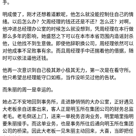
手。
明成傻了，刚才还想着道歉呢，他怎么就没能控制住自己的情
绪。以后怎么办？欠周经理的钱还还是不还？怎么还？对啊，
他冲进总经理办公室的时候怎么就没想到，凭周经理在本行做
那么多年的影响，她盛怒之下可以在本市本省范围内造谣封杀
他，让他找不到生意做。即使他辞职换公司，周经理依然可以
对他成事不足败事有余。而且周经理手中还揣着他的借据，随
时可以依法逼他还钱。
他再一次意识到自己极其渺小极其无力，第一次是在看守所。
他只希望总经理能守口如瓶，当作没听见过他的告状。
而朱丽的周一是幸运的。
她忐忑不安地回到事务所，走进静悄悄的大办公室，正好遇见
大老板亲自送客出来，客人正是明玉所在集团公司的财务总监
老毛。老毛倒送上门，送来一单税务咨询业务，明里暗里指明
要朱丽接手。而这单业务，也是事务所往后通向明玉所在集团
公司的桥梁。因此大老板一见朱丽主动回来，大喜，当即把任