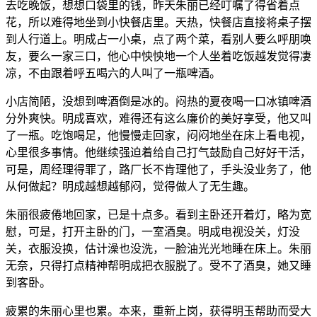
去吃晚饭，想想口袋里的钱，昨天朱丽已经叮嘱了得省着点
花，所以难得地坐到小快餐店里。天热，快餐店直接将桌子摆
到人行道上。明成占一小桌，点了两个菜，看别人要么呼朋唤
友，要么一家三口，他心中怏怏地一个人坐着吃饭越发觉得凄
凉，不由跟着呼五喝六的人叫了一瓶啤酒。
小店简陋，没想到啤酒倒是冰的。闷热的夏夜喝一口冰镇啤酒
分外爽快。明成喜欢，难得还有这么廉价的美好享受，他又叫
了一瓶。吃饱喝足，他慢慢走回家，闷闷地坐在床上看电视，
心里很多事情。他继续强迫着给自己打气鼓励自己好好干活，
可是，周经理得罪了，路厂长不肯理他了，手头没业务了，他
从何做起？明成越想越郁闷，觉得做人了无生趣。
朱丽很疲倦地回家，已是十点多。看到主卧还开着灯，略为宽
慰，可是，打开主卧的门，一室酒臭。明成电视没关，灯没
关，衣服没换，估计澡也没洗，一脸油光光地睡在床上。朱丽
无奈，只得打点精神帮明成把衣服脱了。受不了酒臭，她又睡
到客卧。
疲累的朱丽心里也累。本来，重新上岗，获得明玉帮助而受大