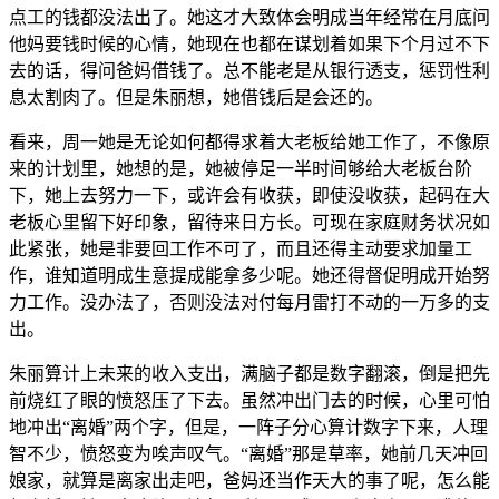
点工的钱都没法出了。她这才大致体会明成当年经常在月底问
他妈要钱时候的心情，她现在也都在谋划着如果下个月过不下
去的话，得问爸妈借钱了。总不能老是从银行透支，惩罚性利
息太割肉了。但是朱丽想，她借钱后是会还的。
看来，周一她是无论如何都得求着大老板给她工作了，不像原
来的计划里，她想的是，她被停足一半时间够给大老板台阶
下，她上去努力一下，或许会有收获，即使没收获，起码在大
老板心里留下好印象，留待来日方长。可现在家庭财务状况如
此紧张，她是非要回工作不可了，而且还得主动要求加量工
作，谁知道明成生意提成能拿多少呢。她还得督促明成开始努
力工作。没办法了，否则没法对付每月雷打不动的一万多的支
出。
朱丽算计上未来的收入支出，满脑子都是数字翻滚，倒是把先
前烧红了眼的愤怒压了下去。虽然冲出门去的时候，心里可怕
地冲出“离婚”两个字，但是，一阵子分心算计数字下来，人理
智不少，愤怒变为唉声叹气。“离婚”那是草率，她前几天冲回
娘家，就算是离家出走吧，爸妈还当作天大的事了呢，怎么能