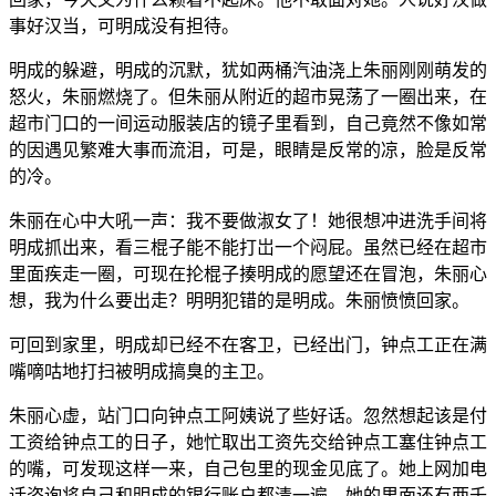
事好汉当，可明成没有担待。
明成的躲避，明成的沉默，犹如两桶汽油浇上朱丽刚刚萌发的
怒火，朱丽燃烧了。但朱丽从附近的超市晃荡了一圈出来，在
超市门口的一间运动服装店的镜子里看到，自己竟然不像如常
的因遇见繁难大事而流泪，可是，眼睛是反常的凉，脸是反常
的冷。
朱丽在心中大吼一声：我不要做淑女了！她很想冲进洗手间将
明成抓出来，看三棍子能不能打岀一个闷屁。虽然已经在超市
里面疾走一圈，可现在抡棍子揍明成的愿望还在冒泡，朱丽心
想，我为什么要出走？明明犯错的是明成。朱丽愤愤回家。
可回到家里，明成却已经不在客卫，已经出门，钟点工正在满
嘴嘀咕地打扫被明成搞臭的主卫。
朱丽心虚，站门口向钟点工阿姨说了些好话。忽然想起该是付
工资给钟点工的日子，她忙取出工资先交给钟点工塞住钟点工
的嘴，可发现这样一来，自己包里的现金见底了。她上网加电
话咨询将自己和明成的银行账户都清一遍，她的里面还有两千