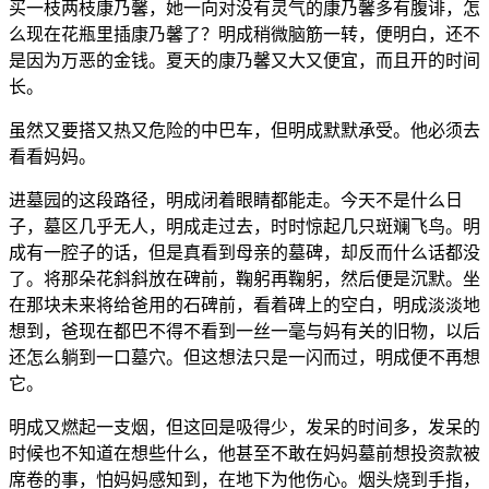
买一枝两枝康乃馨，她一向对没有灵气的康乃馨多有腹诽，怎
么现在花瓶里插康乃馨了？明成稍微脑筋一转，便明白，还不
是因为万恶的金钱。夏天的康乃馨又大又便宜，而且开的时间
长。
虽然又要搭又热又危险的中巴车，但明成默默承受。他必须去
看看妈妈。
进墓园的这段路径，明成闭着眼睛都能走。今天不是什么日
子，墓区几乎无人，明成走过去，时时惊起几只斑斓飞鸟。明
成有一腔子的话，但是真看到母亲的墓碑，却反而什么话都没
了。将那朵花斜斜放在碑前，鞠躬再鞠躬，然后便是沉默。坐
在那块未来将给爸用的石碑前，看着碑上的空白，明成淡淡地
想到，爸现在都巴不得不看到一丝一毫与妈有关的旧物，以后
还怎么躺到一口墓穴。但这想法只是一闪而过，明成便不再想
它。
明成又燃起一支烟，但这回是吸得少，发呆的时间多，发呆的
时候也不知道在想些什么，他甚至不敢在妈妈墓前想投资款被
席卷的事，怕妈妈感知到，在地下为他伤心。烟头烧到手指，