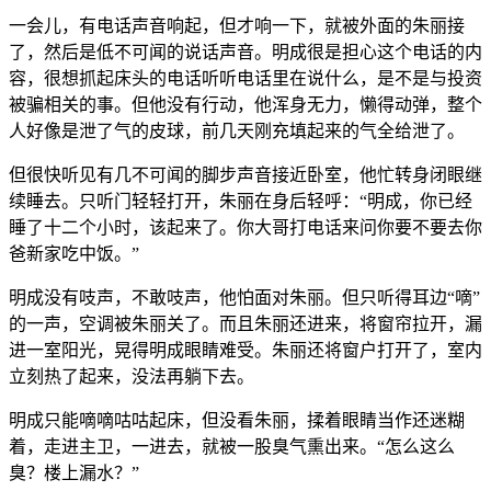
一会儿，有电话声音响起，但才响一下，就被外面的朱丽接
了，然后是低不可闻的说话声音。明成很是担心这个电话的内
容，很想抓起床头的电话听听电话里在说什么，是不是与投资
被骗相关的事。但他没有行动，他浑身无力，懒得动弹，整个
人好像是泄了气的皮球，前几天刚充填起来的气全给泄了。
但很快听见有几不可闻的脚步声音接近卧室，他忙转身闭眼继
续睡去。只听门轻轻打开，朱丽在身后轻呼：“明成，你已经
睡了十二个小时，该起来了。你大哥打电话来问你要不要去你
爸新家吃中饭。”
明成没有吱声，不敢吱声，他怕面对朱丽。但只听得耳边“嘀”
的一声，空调被朱丽关了。而且朱丽还进来，将窗帘拉开，漏
进一室阳光，晃得明成眼睛难受。朱丽还将窗户打开了，室内
立刻热了起来，没法再躺下去。
明成只能嘀嘀咕咕起床，但没看朱丽，揉着眼睛当作还迷糊
着，走进主卫，一进去，就被一股臭气熏出来。“怎么这么
臭？楼上漏水？”