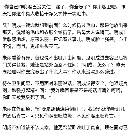
“你自己昨晚嘴巴没关住，漏了，你全忘了？你用客卫吧。昨
天把你这个臭人收拾干净又扔掉一块毛巾。”
又？明成一转念就想到前面什么时候扔过毛巾，那是他放出来
那天，洗澡的毛巾和衣服全给扔了。岳母大人说晦气。明成非
常敏感地想，原来朱丽一直记着这事儿。明成脸上强笑，心里
不悦，而且，更加垂头丧气。
朱丽看着有异，但也说不出哪儿岀问题，见明成进去客卫后将
门关得紧紧，她还是站外面忍不住问：“明成，怎么了？昨天
周经理叫你去究竟岀了什么大事？你从来没喝那么醉过。”
待在卫生间里，不用面对朱丽说话，明成觉得安全。他迟疑片
刻，勉强打起精神问：“我昨晚回来是不是胡话连篇？呵呵，
你昨天被我臭死了吧。”
朱丽在外面道：“你要是胡话连篇倒好了，我起码还能听到几
句酒后真言。可只见你嘴里吐垃圾，不见你嘴里吐真言。”
明成不知道该不该庆幸，他更希望昨晚吐了真言，现在面对已