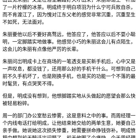
了一片柠檬的冰茶。明成终于明白项羽为什么宁可兵败自杀，
而不肯渡江了，因为愧对江东父老的感觉非常沉重，沉重至生
不如死，无法面对。
朱丽要他以后不要好高骛远，他答应了，他答应以后不耍小聪
明，一定脚踏实地做事。他感觉小巧的朱丽这会儿有点陌生，
这会儿的朱丽有点像他严厉的长辈。
朱丽问岀明成卡上在商场的一笔透支是买新手机后，心中又是
一声叹息，都没钱了，还用那么好的手机干什么。可想到自己
前不久手机坏了，也是刚换手机，也是买的功能一个不落的最
时髦货，有点哭笑不得。
但是，明成没有想到，他想脚踏实地从头做起的愿望会那么快
被轻易粉碎。
周一的部门办公室愁云惨雾，这是意料之中的事。而周经理一
个内线电话打给明成，让他结束她交给的两单生意，她要自己
亲手做。她说她这次损失惨重，她需要拼命挣钱弥补。明成愤
怒中想到前天醉话岀问题了。前天他图了个痛快，今天周经理