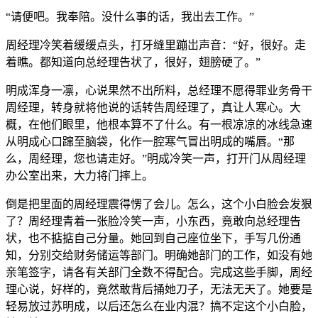
“请便吧。我奉陪。没什么事的话，我出去工作。”
周经理冷笑着缓缓点头，打牙缝里蹦岀声音：“好，很好。走
着瞧。都知道向总经理告状了，很好，翅膀硬了。”
明成浑身一凛，心说果然不出所料，总经理不愿得罪业务骨干
周经理，转身就将他说的话转告周经理了，真让人寒心。大
概，在他们眼里，他根本算不了什么。有一根凉凉的冰线急速
从明成心口蹿至脑袋，化作一腔寒气冒出明成的嘴唇。“那
么，周经理，您也请走好。”明成冷笑一声，打开门从周经理
办公室出来，大力将门摔上。
倒是把里面的周经理震得愣了会儿。怎么，这个小白脸会发狠
了？周经理青着一张脸冷笑一声，小东西，竟敢向总经理告
状，也不掂掂自己分量。她回到自己座位坐下，手写几份通
知，分别交给财务储运等部门。明确她部门的工作，如没有她
亲笔签字，请各有关部门全数不得配合。完成这些手脚，周经
理心说，好样的，竟然敢背后捅她刀子，无法无天了。她要是
轻易放过苏明成，以后还怎么在业内混？搞不定这个小白脸，