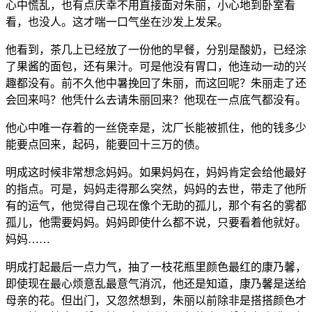
心中慌乱，也有点庆幸不用直接面对朱丽，小心地到卧室看
看，也没人。这才喘一口气坐在沙发上发呆。
他看到，茶几上已经放了一份他的早餐，分别是酸奶，已经涂
了果酱的面包，还有果汁。可是他没有胃口，他连动一动的兴
趣都没有。前不久他中暑挽回了朱丽，而这回呢？朱丽走了还
会回来吗？他凭什么去请朱丽回来？他现在一点底气都没有。
他心中唯一存着的一丝侥幸是，沈厂长能被抓住，他的钱多少
能要点回来，起码，能要回十三万的债。
明成这时候非常想念妈妈。如果妈妈在，妈妈肯定会给他最好
的指点。可是，妈妈走得那么突然，妈妈的去世，带走了他所
有的运气，他觉得自己现在像个无助的孤儿，那个有名的雾都
孤儿，他需要妈妈。妈妈即使什么都不说，只要看着他就好。
妈妈……
明成打起最后一点力气，抽了一枝花瓶里颜色最红的康乃馨，
即使现在最心烦意乱最意气消沉，他还是知道，康乃馨是送给
母亲的花。但出门，又忽然想到，朱丽以前除非是搭搭颜色才