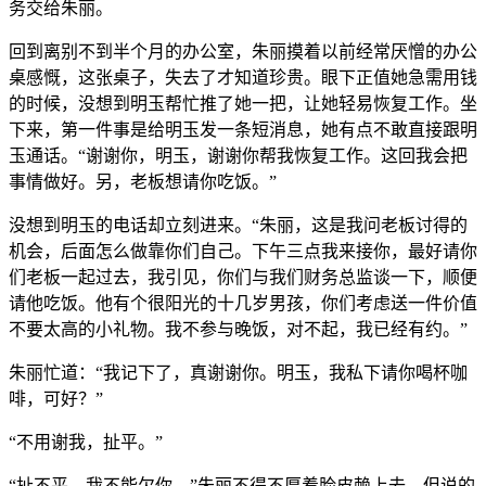
务交给朱丽。
回到离别不到半个月的办公室，朱丽摸着以前经常厌憎的办公
桌感慨，这张桌子，失去了才知道珍贵。眼下正值她急需用钱
的时候，没想到明玉帮忙推了她一把，让她轻易恢复工作。坐
下来，第一件事是给明玉发一条短消息，她有点不敢直接跟明
玉通话。“谢谢你，明玉，谢谢你帮我恢复工作。这回我会把
事情做好。另，老板想请你吃饭。”
没想到明玉的电话却立刻进来。“朱丽，这是我问老板讨得的
机会，后面怎么做靠你们自己。下午三点我来接你，最好请你
们老板一起过去，我引见，你们与我们财务总监谈一下，顺便
请他吃饭。他有个很阳光的十几岁男孩，你们考虑送一件价值
不要太高的小礼物。我不参与晚饭，对不起，我已经有约。”
朱丽忙道：“我记下了，真谢谢你。明玉，我私下请你喝杯咖
啡，可好？”
“不用谢我，扯平。”
“扯不平，我不能欠你。”朱丽不得不厚着脸皮赖上去，但说的