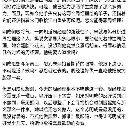
问他讨还那痛快。可是，他已经为那两单生意做了那么多努
力，而且，现如今他手头只有这两个周经理给的单子，还指着
它们还债指着它们收拾江山重头再起呢。怎么能得罪周经理？
明成倒吸冷气，一向知道周经理的泼辣性子，早就与妈分析过
周经理这个人，妈说女领导大多心眼小，要他避免着冲撞周经
理，她会翻脸不认人。没想到他竟然会酒后胡言，得罪心情最
低谷时候的周经理。他需要去道歉吗？
明成思想斗争再三，想到朱丽饱含期待的眼神，他狠下决心，
不就是道个歉吗？忍忍就过去的。周经理好像一直吃他嬉皮笑
脸那一套。
但是明成没想到，今天的周经理根本不吃他这一套。周经理如
今需要杀一儆百，以弹压手下怨言，如果对明成的反弹说到而
不做到，毫无疑问，以后那些手下会寻找机会时刻提醒她有那
么那么一件事，她以后还怎么做人。这个苏明成是最没用的，
最没背景的，不抓他做典型，抓谁？最起码，也得让苏明成不
好受个几天，给诸位欲待蠢蠢欲动的看看。