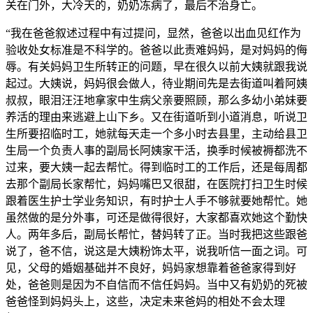
关在门外，大冷天的，奶奶冻病了，最后不治身亡。
“我在爸爸叙述过程中有过提问，显然，爸爸以出血见红作为
验收处女标准是不科学的。爸爸以此责难妈妈，是对妈妈的侮
辱。有关妈妈卫生所转正的问题，早在很久以前大姨就跟我说
起过。大姨说，妈妈很会做人，待业期间先是去街道叫着阿姨
叔叔，眼泪汪汪地拿家中生病父亲要照顾，那么多幼小弟妹要
养活的理由来逃避上山下乡。又在街道听到小道消息，听说卫
生所要招临时工，她就每天走一个多小时去县里，主动给县卫
生局一个负责人事的副局长阿姨家干活，换季时候被褥都洗不
过来，要大姨一起去帮忙。得到临时工的工作后，还是每周都
去那个副局长家帮忙，妈妈嘴巴又很甜，在医院打扫卫生时候
跟着医生护士学业务知识，有时护士人手不够就要她帮忙。她
虽然做的是分外事，可还是做得很好，大家都喜欢她这个勤快
人。两年多后，副局长帮忙，替妈转了正。当时我把这些跟爸
说了，爸不信，说这是大姨粉饰太平，说我听信一面之词。可
见，父母的婚姻基础并不良好，妈妈家想靠着爸爸家得到好
处，爸爸则是因为不自信而不信任妈妈。当中又有奶奶的死被
爸爸怪到妈妈头上，这些，决定未来爸妈的相处不会太理