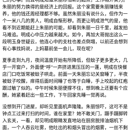
朱丽的努力换得的是经济上的回报。这个家需要朱丽赚钱来
养，他的钱还周经理都不够。虽然朱丽没有说什么，但作为一
个一米八几的男人，明成自惭形秽。而更让明成泄气的是，他
看不到近期能赶上朱丽的可能，却看到朱丽一日千里，越发拍
马难追。明成心中压力越来越大。如今，再加大哥抛出这么一
段明玉身世疑云，他连心中的支柱也差点倒塌，以前还会想到
有心事找妈说，上妈墓前坐一会儿，现在呢？
夏季走到九月，夜间温度开始有所降低，但蚊子更多更大，几
乎一开窗户，外面便“呼”一声挤进黑压压的一蓬，明成在快餐
店门口吃饭常被蚊子哄走。前面一天朱丽忘记关窗睡了，半夜
被蚊子咬醒，痒得后面时间睡了也等于白睡，手上咬起的红疱
跟过敏了似的。中午时候朱丽便撑不住，想到晚上还要有个应
酬，她紧着赶出一些工作，下午回家先睡一觉再说。
没想到开门进屋，却听见里面机声隆隆。朱丽惊吓，这可不是
钟点工过来打扫的时间，谁在家里？她不敢关门，蹑手蹑脚转
入玄关，一看，却见明成眼睛发直地站在厨房脱排油烟机下
面，一个人吞云吐雾，他吐出的和烟头冒出的烟雾，一丝不剩