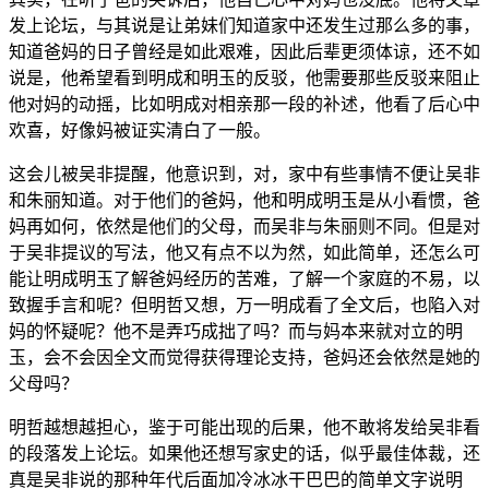
发上论坛，与其说是让弟妹们知道家中还发生过那么多的事，
知道爸妈的日子曾经是如此艰难，因此后辈更须体谅，还不如
说是，他希望看到明成和明玉的反驳，他需要那些反驳来阻止
他对妈的动摇，比如明成对相亲那一段的补述，他看了后心中
欢喜，好像妈被证实清白了一般。
这会儿被吴非提醒，他意识到，对，家中有些事情不便让吴非
和朱丽知道。对于他们的爸妈，他和明成明玉是从小看惯，爸
妈再如何，依然是他们的父母，而吴非与朱丽则不同。但是对
于吴非提议的写法，他又有点不以为然，如此简单，还怎么可
能让明成明玉了解爸妈经历的苦难，了解一个家庭的不易，以
致握手言和呢？但明哲又想，万一明成看了全文后，也陷入对
妈的怀疑呢？他不是弄巧成拙了吗？而与妈本来就对立的明
玉，会不会因全文而觉得获得理论支持，爸妈还会依然是她的
父母吗？
明哲越想越担心，鉴于可能出现的后果，他不敢将发给吴非看
的段落发上论坛。如果他还想写家史的话，似乎最佳体裁，还
真是吴非说的那种年代后面加冷冰冰干巴巴的简单文字说明