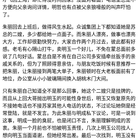
方便向父亲询问详情，明哲也有点被父亲狼嚎般的叫声吓怕
了。
朱丽回去上班后，做得风生水起。众诚集团上下都知道她是苏
总的二嫂，多少都给她一点面子。而朱丽人漂亮，做事也漂亮
大方，工作却很勤快努力，大家合作两个月过去，彼此都有好
感。老毛有心隔山打牛，卖明玉一个好儿，不免在蒙总面前多
说了几句好话。蒙总自是不肯在自己公司多安插牵丝扳手的亲
戚关系的，但为了照顾得意亲信，与朋友吃饭时候有意推荐一
把朱丽，让朱丽接到两笔大单子，朱丽顿时在大老板面前有了
地位，办公室从小小玻璃隔间换入胡桃木门大间。
只有朱丽自己知道全不是那么回事，她这个二嫂只是挂牌的，
而且从上回大哥抛出明玉的可能性身世后，明玉又恢复原先的
不接她电话也不接苏家其他人电话的状态，不过论坛她倒是经
常登陆，就是不发言。为此朱丽与明成私下议论，可是一说到
这事，明成一脸的臭屁，也是闭口不言，朱丽理解明成的苦
衷。朱丽一个月前也不怕被明玉责怪，几次上明玉公司找人，
想向明玉当面道谢，但她经常出差。最后一次找到，明玉没有