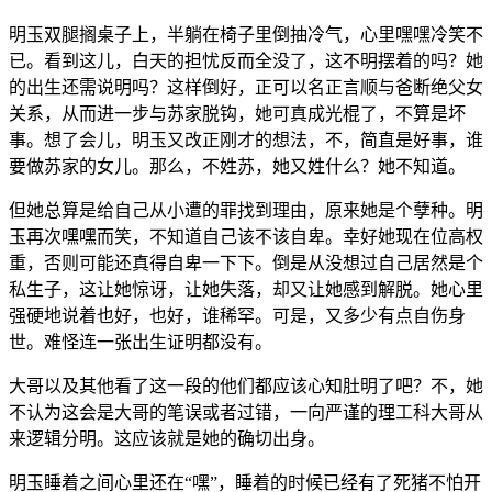
明玉双腿搁桌子上，半躺在椅子里倒抽冷气，心里嘿嘿冷笑不
已。看到这儿，白天的担忧反而全没了，这不明摆着的吗？她
的出生还需说明吗？这样倒好，正可以名正言顺与爸断绝父女
关系，从而进一步与苏家脱钩，她可真成光棍了，不算是坏
事。想了会儿，明玉又改正刚才的想法，不，简直是好事，谁
要做苏家的女儿。那么，不姓苏，她又姓什么？她不知道。
但她总算是给自己从小遭的罪找到理由，原来她是个孽种。明
玉再次嘿嘿而笑，不知道自己该不该自卑。幸好她现在位高权
重，否则可能还真得自卑一下下。倒是从没想过自己居然是个
私生子，这让她惊讶，让她失落，却又让她感到解脱。她心里
强硬地说着也好，也好，谁稀罕。可是，又多少有点自伤身
世。难怪连一张出生证明都没有。
大哥以及其他看了这一段的他们都应该心知肚明了吧？不，她
不认为这会是大哥的笔误或者过错，一向严谨的理工科大哥从
来逻辑分明。这应该就是她的确切出身。
明玉睡着之间心里还在“嘿”，睡着的时候已经有了死猪不怕开