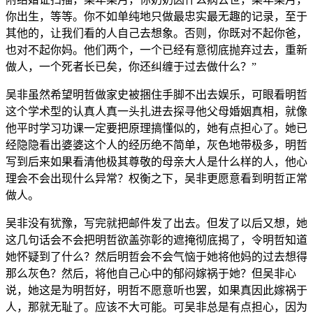
你出生，等等。你不如单纯地只做最忠实最无趣的记录，至于
其他的，让我们看的人自己去想象。否则，你既对不起你爸，
也对不起你妈。他们两个，一个已经有意彻底抛弃过去，重新
做人，一个死者长已矣，你还纠缠于过去做什么？”
吴非虽然希望明哲做家史被捆住手脚不出去娱乐，可眼看明哲
这个学术型的认真人真一头扎进去探寻他父母婚姻真相，就像
他平时学习功课一定要把原理搞懂似的，她有点担心了。她已
经隐隐看出婆婆这个人的经历绝不简单，灰色地带极多，明哲
写到后来如果看清他极其尊敬的母亲大人是什么样的人，他心
理会不会出现什么异常？权衡之下，吴非更愿意看到明哲正常
做人。
吴非没有犹豫，写完就把邮件发了出去。但发了以后又想，她
这几句话会不会把明哲欲盖弥彰的遮掩彻底揭了，令明哲知道
她怀疑到了什么？然后明哲会不会气恼于她将他妈的过去想得
那么灰色？然后，将他自己心中的郁闷嫁祸于她？但吴非心
说，她这是为明哲好，明哲不愿意听也罢，如果真因此嫁祸于
人，那就无耻了。应该不大可能。可吴非总是有点担心，因为