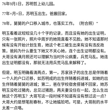
76年9月1日，苏明哲上幼儿园。
77年×月×日，苏明玉出生。爸搬回家。
78年，舅舅的户口移入城市，也落实工作。（附合照）”
明玉看着这短短没几十个字的记录，而且没有她的出生证明，
只有一张照片，照片中周岁的她简直看不见脸。她不知道那时
候有没有开始计划生育，她这个老三被生出来有没有违反政
策，爸妈为什么要生下她又不关心她，连个出生证明都没有。
大哥没有满月照还可以理解为当时外公病重，兵荒马乱。她连
出生证明都没有，那就无法用兵荒马乱来解释了。
但是，明玉明确看清两点，第一，苏家孩子的出生总是伴随着
一个人的户口迁移，如苏明成的出生伴随着妈进城，如她的出
生伴随着舅舅的进城；第二，爸在学校宿舍搭铺不回家，她苏
明玉没吃过猪肉，总见过猪跑，两夫妻没住在一起，怎么生出
她这个苏明玉？大哥写这一段时候不知道有没有想过这一点？
大哥大约是想笔削春秋，不让她尴尬吧。可是，大哥削的水平
太差一点咯。