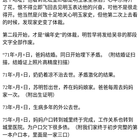
了花，恨不得立即飞回去见明玉表达他的兴奋，可他不是很走
得开。他当然是兴致十足地关心明玉家史，但他第二次上去看
的时候，发现家史变了体裁。
第二段开始，才是“编年史”的体裁，明哲早将发给吴非的那段
文字全部作废。
“71年×月×日，爸妈结婚。同日开始埋下矛盾。（附结婚证扫
描，结婚证上照片高精度扫描）
71年×月×日，奶奶着凉不治去世。矛盾激化的结果。
72年×月×日，苏明哲出世，养在妈妈娘家。爸爸每周去妈妈
家一次。（附出生证明）
73年×月×日，生病多年的外公去世。
75年×月×日，妈妈户口转到城里终于完成，工作关系也转到
城里医院。为户口欠下很多债。（附我们家终于初步完整的第
一本户口本，里面是一家三口）