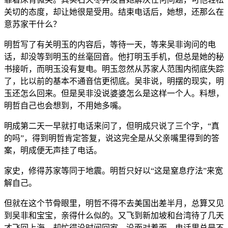
关切的态度，却让她很是受用。结束电话后，她想，还那么在
意苏家干什么？
明哲写了有关明玉的内容后，等待一天，等来吴非询问的电
话，却没等到明玉的丝毫回音。他打明玉手机，但总是她的秘
书接听，而明玉没有复电。明玉忽然从苏家人范围内彻底失踪
了，比以前的基本不通音信更彻底。吴非说，明摆的现实，明
玉还怎么回来。但是吴非没说婆婆怎么是这样一个人。料想，
明哲自己也会想到，不用她多嘴。
明成第二天一早就打电话来问了，但明成只说了三个字，“真
的吗”，得到明哲肯定答复，说这完全是从父亲嘴里得到的答
案，明成便无声挂了电话。
家史，修得苏家等同于地震。明哲只好以“这是窒息疗法”来宽
解自己。
但就在这个节骨眼里，明哲不得不去美国出差半月，总算又见
到吴非和宝宝，亲得什么似的。又飞到新加坡和台湾待了几天
才飞回上海，却忙得没时间回家。没面对着面，电话里总是不