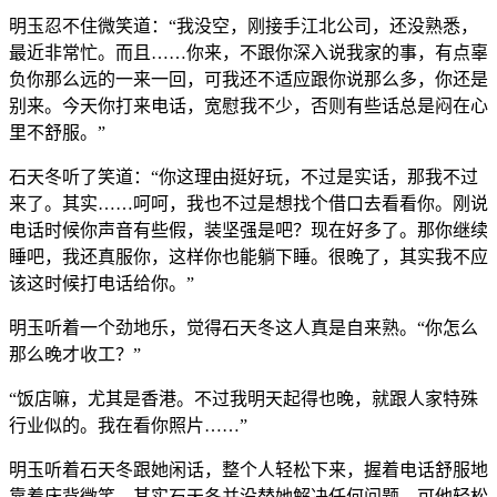
明玉忍不住微笑道：“我没空，刚接手江北公司，还没熟悉，
最近非常忙。而且……你来，不跟你深入说我家的事，有点辜
负你那么远的一来一回，可我还不适应跟你说那么多，你还是
别来。今天你打来电话，宽慰我不少，否则有些话总是闷在心
里不舒服。”
石天冬听了笑道：“你这理由挺好玩，不过是实话，那我不过
来了。其实……呵呵，我也不过是想找个借口去看看你。刚说
电话时候你声音有些假，装坚强是吧？现在好多了。那你继续
睡吧，我还真服你，这样你也能躺下睡。很晚了，其实我不应
该这时候打电话给你。”
明玉听着一个劲地乐，觉得石天冬这人真是自来熟。“你怎么
那么晚才收工？”
“饭店嘛，尤其是香港。不过我明天起得也晚，就跟人家特殊
行业似的。我在看你照片……”
明玉听着石天冬跟她闲话，整个人轻松下来，握着电话舒服地
靠着床背微笑。其实石天冬并没替她解决任何问题，可他轻松