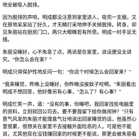
地全被吸入脱排。
因为脱排的声响，明成都没注意到家里进人，吸完一支烟，又
在原地呆呆站了好久，才无精打采地伸手关掉脱排。转身，却
见朱丽站在厨房门口，两只大眼睛若有所思。明成一时手足无
措。
朱丽没睡好，心不免急了点，再说是在家里，说话便没太讲
究，“你怎么会在家？”
明成只得保护性地反问一句：“你这个时候怎么会回家来？”
“我来睡觉，昨晚上没睡好，你昨晚没挨蚊子咬啊。”朱丽看出
明成不想回答，他好像另有心事，“怎么了？有心事？”
明成忙笑一声，道：“没有的事，你睡吧，我回家找些电脑里
的资料，立刻就回公司去。要不要我留下给你做闹钟？”只有
意气风发的朱丽才能理直气壮地说出回家睡觉的话，他虽然心
里很累，很想关在家里不去接触外面险恶的人，可是他不能
说，尤其他现在没钱赚回家的时候更不能说，那更会被朱丽看