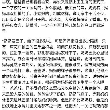
喜欢，爸爸自己也看着喜欢，再说又是镇上卫生所的正式工，
一个学校的一个医院的，多么般配。最主要的是，奶奶看上妈
妈那双粗糙的手。小姑娘的手粗成这样，说明家中干活不少，
以后肯定是个会过日子的。就这么，大家很快决定了婚事。奶
奶答应女方，结婚后，一定千方百计将儿媳妇的户口弄到城
里。
“奶奶要面子，给了很多彩礼，可是妈妈家没岀多少陪嫁，只
有一床花布被面的五斤重棉被，和两只绣花枕头，棉絮都是旧
的，拉岀来一蓬灰。彩礼都被妈妈家昧下了。奶奶因此心里很
不高兴，办喜酒时候半路就回屋睡觉。爸爸说，更可气的是，
妈妈竟然不是处女。洞房花烛那夜，他很难受，但被妈妈劈面
一个耳光打回来。爸爸说，妈妈的样子很狰狞，这事儿他都不
敢跟奶奶提起。后来爸爸听到亲戚那里传来的传闻，说妈妈进
卫生所做临时工后转正，都是因为妈妈被县卫生局一个人睡
了。爸爸想，怪不得妈妈这么漂亮又吃皇粮的人肯嫁给他，原
来是没人要的破鞋。爸爸告诉了奶奶，奶奶气疯了，等到妈妈
休息天进城团聚时候与妈妈吵架。但是妈妈比奶奶狠，看见奶
奶跌地上水滩儿里哭她都不拉一把，还把大门一关把劝架的都