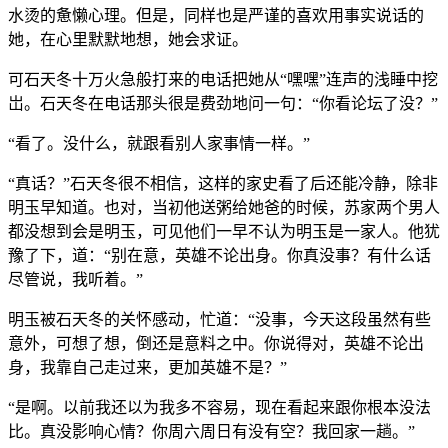
水烫的惫懒心理。但是，同样也是严谨的喜欢用事实说话的
她，在心里默默地想，她会求证。
可石天冬十万火急般打来的电话把她从“嘿嘿”连声的浅睡中挖
岀。石天冬在电话那头很是费劲地问一句：“你看论坛了没？”
“看了。没什么，就跟看别人家事情一样。”
“真话？”石天冬很不相信，这样的家史看了后还能冷静，除非
明玉早知道。也对，当初他送粥给她爸的时候，苏家两个男人
都没想到会是明玉，可见他们一早不认为明玉是一家人。他犹
豫了下，道：“别在意，英雄不论出身。你真没事？有什么话
尽管说，我听着。”
明玉被石天冬的关怀感动，忙道：“没事，今天这段虽然有些
意外，可想了想，倒还是意料之中。你说得对，英雄不论出
身，我靠自己走过来，更加英雄不是？”
“是啊。以前我还以为我多不容易，现在看起来跟你根本没法
比。真没影响心情？你周六周日有没有空？我回家一趟。”