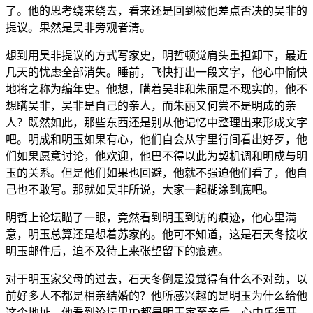
了。他的思考绕来绕去，看来还是回到被他差点否决的吴非的
提议。果然是吴非旁观者清。
想到用吴非提议的方式写家史，明哲顿觉肩头重担卸下，最近
几天的忧虑全部消失。睡前，飞快打出一段文字，他心中愉快
地将之称为编年史。他想，瞒着吴非和朱丽是不现实的，他不
想瞒吴非，吴非是自己的亲人，而朱丽又何尝不是明成的亲
人？既然如此，那些东西还是别从他记忆中整理出来形成文字
吧。明成和明玉如果有心，他们自会从字里行间看出好歹，他
们如果愿意讨论，他欢迎，他巴不得以此为契机调和明成与明
玉的关系。但是他们如果也回避，他就不强迫他们看了，他自
己也不敢写。那就如吴非所说，大家一起糊涂到底吧。
明哲上论坛瞄了一眼，竟然看到明玉到访的痕迹，他心里满
意，明玉总算还是想着苏家的。他可不知道，这是石天冬接收
明玉邮件后，迫不及待上来张望留下的痕迹。
对于明玉家父母的过去，石天冬倒是没觉得有什么不对劲，以
前好多人不都是相亲结婚的？他所感兴趣的是明玉为什么给他
这个地址，他看到论坛里ID都是明玉家至亲后，心中乐得开