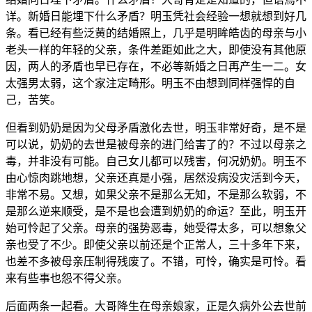
详。新婚日能埋下什么矛盾？明玉凭社会经验一想就想到好几
条。看已经有些泛黄的结婚照上，几乎是明眸皓齿的母亲与小
老头一样的年轻的父亲，条件差距如此之大，即使没有其他原
因，两人的矛盾也早已存在，不必等新婚之日再产生一二。女
太强男太弱，这个家注定畸形。明玉不由想到同样强悍的自
己，苦笑。
但看到奶奶是因为父母矛盾激化去世，明玉非常好奇，是不是
可以说，奶奶的去世是被母亲的进门给害了的？不过以母亲之
毒，并非没有可能。自己女儿都可以残害，何况奶奶。明玉不
由心惊肉跳地想，父亲还真是小强，居然没病没灾活到今天，
非常不易。又想，如果父亲不是那么无知，不是那么软弱，不
是那么逆来顺受，是不是也会遭到奶奶的命运？至此，明玉开
始可怜起了父亲。母亲的强势恶毒，她受得太多，可以想象父
亲也受了不少。即使父亲以前还是个正常人，三十多年下来，
也差不多被母亲压制得残废了。不错，可怜，确实是可怜。看
来有些事也怨不得父亲。
后面两条一起看。大哥降生在母亲娘家，正是久病外公去世前