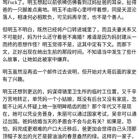
骂Fuck了。明玉想起以前依稀仿佛看到过妈扯爸的耳朵，扯得
爸的一只脚差点离地。明玉不由得心里哼哼着想，同是天涯沦
落人，相逢何必相欺负，可见妈再辛苦，也不是个善人。
但明玉不明白，既然已经将户口转进城里了，而且夫妻关系又
不可能好，妈为什么还守着爸不离婚？难道是因为妈封建从一
而终的思想作怪？明玉觉得不是，这其中定有下文。而那下
文，正好出现在她出生前的那段时间。不知道当中发生了些什
么故事，让她如此被家中嫌弃。
明玉虽然没再追一个邮件过去说明，但开始对大哥后面的家史
有了兴趣。
明玉还想到更远的，妈谋得镇里卫生所的临时工位置，又千辛
万苦地转正，单凭妈一个小姑娘，既没有后台又没有家底，怎
能不让闲人怀疑上她一张明眸皓齿的脸？那个年代又不是现
在，她可以凭业务晋身，朱丽可以通过国家考试，吴非可以通
过出国。爸妈结婚当天的矛盾会不会与此有关？如果是，恐
怕，妈完成更艰难的户口大迁移后，爸更加会觉得自己头顶那
顶帽子发出的光芒是碧油油的春意盎然的绿。这样的一家子，