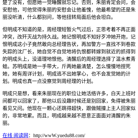
楚了没有，但愿她一觉睡醒就忘记。否则，朱丽肯定会问，会
安慰他，可他觉得朱丽的安慰会让他羞愧，他最希望的还是朱
丽没听清，什么都别问，等他扭转局面后他会坦白。
但明成不知道的是，周经理短暂火气过后，正思考着不再正面
冲突，改歼灭战为持久战。她记恨明成不知好歹冲她开炮，记
恨明成这小子竟然敢向总经理告状，再加警方一直找不到卷款
失踪的沈厂长，她自觉不自觉地将仇恨都转嫁到就近的抓得到
的明成头上，没道理地恨他。清醒后的周经理选择了温水煮青
蛙。苏明成是她一手带大，斤两她最清楚，怎么慢慢地捏死
她，她有周详计划，明成逃不出她掌心，也不会发觉她的计
划。明成也真一点没察觉到周经理的计划。
明成只是想，看来朱丽现在的职位让她活络许多，白天上班时
间都可以回家了，那他以后没趣时候还是别回家，免得被朱丽
看见又问。他现在一颗心还跳得超快，跟做贼撞上主人回家似
的，非常地累。而且，明成越来越不愿意正面面对清醒的朱
丽。
在线 阅读网
：http://wwW.yuedu88.com/