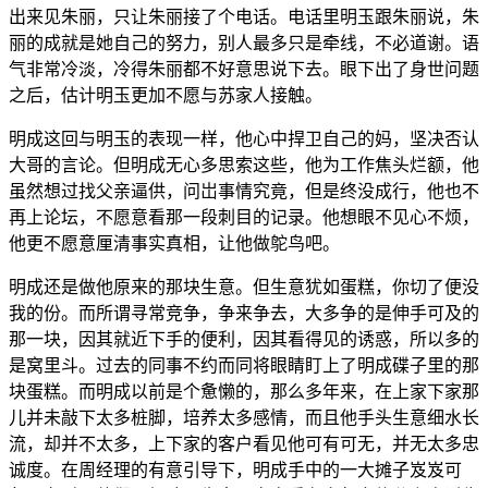
出来见朱丽，只让朱丽接了个电话。电话里明玉跟朱丽说，朱
丽的成就是她自己的努力，别人最多只是牵线，不必道谢。语
气非常冷淡，冷得朱丽都不好意思说下去。眼下出了身世问题
之后，估计明玉更加不愿与苏家人接触。
明成这回与明玉的表现一样，他心中捍卫自己的妈，坚决否认
大哥的言论。但明成无心多思索这些，他为工作焦头烂额，他
虽然想过找父亲逼供，问岀事情究竟，但是终没成行，他也不
再上论坛，不愿意看那一段刺目的记录。他想眼不见心不烦，
他更不愿意厘清事实真相，让他做鸵鸟吧。
明成还是做他原来的那块生意。但生意犹如蛋糕，你切了便没
我的份。而所谓寻常竞争，争来争去，大多争的是伸手可及的
那一块，因其就近下手的便利，因其看得见的诱惑，所以多的
是窝里斗。过去的同事不约而同将眼睛盯上了明成碟子里的那
块蛋糕。而明成以前是个惫懒的，那么多年来，在上家下家那
儿并未敲下太多桩脚，培养太多感情，而且他手头生意细水长
流，却并不太多，上下家的客户看见他可有可无，并无太多忠
诚度。在周经理的有意引导下，明成手中的一大摊子岌岌可