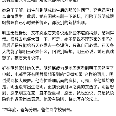
她急于了解，出生前到明成出生后的那段时间里，究竟还有什
么事情发生。此后，她有闲就去刷一下论坛，可除了苏明成跟
帖赞叹自己小时候长得正，都没别的新帖出现。
明玉无处诉说，又不愿跟石天冬说她那些不堪的猜测，憋闷得
慌。很想去电催大哥一下，可是，她不是说不理苏家的事吗？
最后还是只能给石天冬发去一条短信，只说自己心烦。石天冬
大约能了解明玉心烦什么，回说别瞎想。明玉心说，她还真瞎
想了，被石天冬说中。
好在明哲没让她久等。明哲筋疲力尽地回家看到明玉居然有了
电邮，电邮里还有明哲最想看到的“见微知著”这样的词儿，明
哲受到极大鼓舞。他连忙整理后面的资料。可是，令他尴尬的
是，明玉没有出生证明，更别说满月照之类的东西了。明哲想
到，原来明玉在家一直不受重视，原因，爸也没说，只是爸隐
隐约约透露岀点意思。他没有隐瞒，将此写在论坛上。
“75年底，爸妈分居。爸住到学校宿舍。