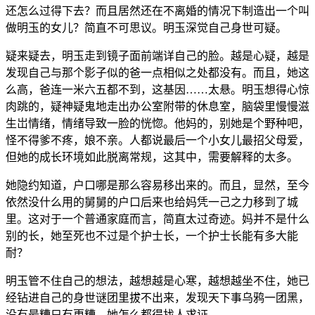
还怎么过得下去？而且居然还在不离婚的情况下制造出一个叫
做明玉的女儿？简直不可思议。明玉深觉自己身世可疑。
疑来疑去，明玉走到镜子面前端详自己的脸。越是心疑，越是
发现自己与那个影子似的爸一点相似之处都没有。而且，她这
么高，爸连一米六五都不到，这基因……太悬。明玉想得心惊
肉跳的，疑神疑鬼地走出办公室附带的休息室，脑袋里慢慢滋
生岀情绪，情绪导致一脸的恍惚。他妈的，别她是个野种吧，
怪不得爹不疼，娘不亲。人都说最后一个小女儿最招父母爱，
但她的成长环境如此脱离常规，这其中，需要解释的太多。
她隐约知道，户口哪是那么容易移出来的。而且，显然，至今
依然没什么用的舅舅的户口后来也给妈凭一己之力移到了城
里。这对于一个普通家庭而言，简直太过奇迹。妈并不是什么
别的长，她至死也不过是个护士长，一个护士长能有多大能
耐？
明玉管不住自己的想法，越想越是心寒，越想越坐不住，她已
经钻进自己的身世谜团里拔不出来，发现天下事乌鸦一团黑，
没有最糟只有更糟。她怎么都得找人求证。