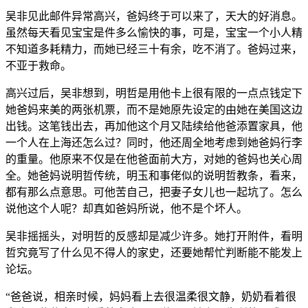
吴非见此邮件异常高兴，爸妈终于可以来了，天大的好消息。
虽然每天看见宝宝是件多么愉快的事，可是，宝宝一个小人精
不知道多耗精力，而她已经三十有余，吃不消了。爸妈过来，
不亚于救命。
高兴过后，吴非想到，明哲是用他卡上很有限的一点点钱定下
她爸妈来美的两张机票，而不是她原先设定的由她在美国这边
出钱。这笔钱出去，再加他这个月又陆续给他爸添置家具，他
一个人在上海还怎么过？同时，他还周全地考虑到她爸妈行李
的重量。他原来不仅是在他爸面前大方，对她的爸妈也关心周
全。她爸妈说明哲传统，明玉和事佬似的说明哲教条，看来，
都有那么点意思。可他苦自己，把妻子女儿也一起坑了。怎么
说他这个人呢？却真如爸妈所说，他不是个坏人。
吴非摇摇头，对明哲的反感却是减少许多。她打开附件，看明
哲究竟写了什么见不得人的家史，还要她帮忙判断能不能发上
论坛。
“爸爸说，相亲时候，妈妈看上去很温柔很文静，奶奶看着很