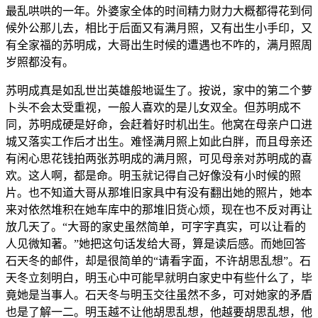
最乱哄哄的一年。外婆家全体的时间精力财力大概都得花到伺
候外公那儿去，相比于后面又有满月照，又有出生小手印，又
有全家福的苏明成，大哥出生时候的遭遇也不咋的，满月照周
岁照都没有。
苏明成真是如乱世岀英雄般地诞生了。按说，家中的第二个萝
卜头不会太受重视，一般人喜欢的是儿女双全。但苏明成不
同，苏明成硬是好命，会赶着好时机出生。他窝在母亲户口进
城又落实工作后才出生。难怪满月照上如此白胖，而且母亲还
有闲心思花钱拍两张苏明成的满月照，可见母亲对苏明成的喜
欢。这人啊，都是命。明玉就记得自己好像没有小时候的照
片。也不知道大哥从那堆旧家具中有没有翻出她的照片，她本
来对依然堆积在她车库中的那堆旧货心烦，现在也不反对再让
放几天了。“大哥的家史虽然简单，可字字真实，可以让看的
人见微知著。”她把这句话发给大哥，算是读后感。而她回答
石天冬的邮件，却是很简单的“请看字面，不许胡思乱想”。石
天冬立刻明白，明玉心中可能早就明白家史中有些什么了，毕
竟她是当事人。石天冬与明玉交往虽然不多，可对她家的矛盾
也是了解一二。明玉越不让他胡思乱想，他越要胡思乱想，他