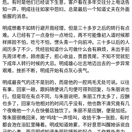
危。有时是他们已经谈下生意，客户看在多年交往分上电话告
知一声，明成往往如家中怨妇，总是最后一个知道丈夫在外面
偷腥的消息。
明成想着不如转行避开周经理，但是三十多岁之后的转行有点
难。人已经有了一点身份一点地位，再不可能像初入道时候那
样摔跤不怕，吃亏不怕，愣头青一个向前冲。三十多以后的人
阅历多了不少，凭经验知道什么可做什么会有麻烦，未出手前
先周详考虑，顾虑面子，担心收益，畏首畏尾，不知不觉就犯
下成年人转行时候的大忌。明成雄心壮志地迈出去的一步异常
艰难，挫折不断，明成开始有点灰心丧气。
明成最丧气的还不是别的，而是他的一腔鸡毛无处可说。以往
有事，回家一趟，跟妈随便说几句便可得到回复，与朱丽说也
行。但是现在有点不同，与朱丽说吧，朱丽工作太多了，应酬
也多了，回家与他相对的时间几乎没有，他也数不清究竟有几
个夜晚他一个人在快餐店独饮了。朱丽不是应酬，便是加班。
等朱丽很晚回来，她“呜哇”一声怪叫，收拾干净一张脸，有时
都会泡在浴缸里睡着。明成知道她累，不好意思叫醒她诉说自
己的心事。而且明成知道朱丽珍惜新的起点，工作格外卖力。