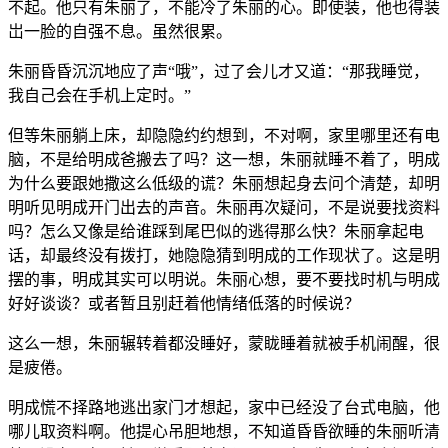
不起。他只有朱丽了，不能冷了朱丽的心。即使装，他也得装
岀一脸的自强不息。虽然很累。
朱丽昏昏沉沉地应了声“哦”，过了会儿才又道：“那我睡觉，
我自己会在手机上定时。”
但等朱丽躺上床，却隐隐约约想到，不对啊，家里哪里还有电
脑，不是给明成爸搬去了吗？这一想，朱丽就睡不着了，明成
为什么要跟她撒这么低级的谎？朱丽想起身去问个清楚，却明
明听见明成开门出去的声音。朱丽再次疑问，不是说要找资料
吗？怎么又像是给谁踩到尾巴似的逃得那么快？朱丽拿起电
话，却最终没有拨打，她隐隐猜到明成的工作现状了。这是明
摆的事，明成其实可以明说。朱丽心想，要不要找时机与明成
好好谈谈？或者暂且别赶着他情绪低落的时候说？
这么一想，朱丽辗转着都没睡好，蒙眬睡着就被手机闹醒，很
是疲倦。
明成慌不择路地逃出家门才想起，家中已经没了台式电脑，他
哪儿取资料啊。他提心吊胆地想，不知道昏昏欲睡的朱丽听清