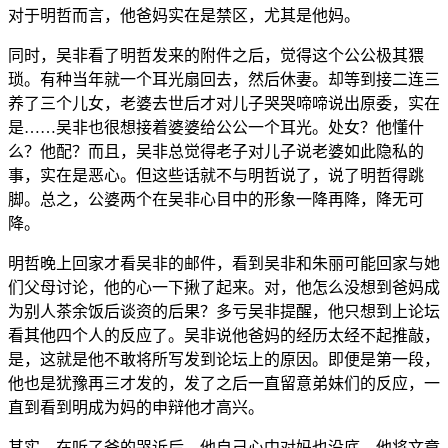
对于明哲而言，他爸妈实在是禁区，尤其是他妈。
同时，吴非看了明哲发来的附件之后，觉得这个公公极其猥
琐。有种当年就一个耳光扇回去，然后休妻。却等到接二连三
养了三个儿女，老婆去世后才对儿子哭哭啼啼说出原委，实在
是……吴非也很想接着婆婆给公公一个耳光。处女？他懂什
么？他配？而且，吴非总觉得老子对儿子说老婆如此隐私的
事，实在是恶心。但这些话就不与明哲说了，说了明哲得跳
脚。总之，公婆两个在吴非心目中的形象一降再降，降无可
降。
明哲晚上回家才看吴非的邮件，看到吴非和朱丽可能回家与她
们父母讨论，他的心一下揪了起来。对，他怎么没想到爸妈成
为别人茶余饭后谈资的后果？多亏吴非提醒，他只想到上论坛
看其他四个人的反应了。吴非说他爸妈的经历太经不起推敲，
是，这就是他不敢将所写发到论坛上的原因。即便是第一段，
他也是犹豫再三才发的，发了之后一直留意弟妹们的反应，一
直到看到明成为妈的申辩他才高兴。
其实，在听了爸的哭诉后，他自己心中对妈也没底。他将文章