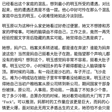
已经看出这个家庭的混乱，想到最小的明玉所受的遭遇，对比
起来，他的遭遇还真是不值一提。他心中好可怜在那么个混乱
家庭中出生的明玉，心说难怪她如此冷淡别扭。
明玉原以为这种什么家史她看过好奇过便罢，她又不想掺和苏
家的啰唆事。可她的脑袋由不得自己，工作之余，竟然一再凭
经验挖掘文字背后隐藏的真实可能。她觉得自己真是疯了。
她想，妈户口、档案关系转进城，都是谁在奔波？谁能为妈奔
波这些？当然是妈自己挺着大肚子在跑，能指望那个声响儿都
没有的爸吗？想到这个，明玉感觉妈非常不容易，挺着大肚子
哪。明玉记忆中，小时候回乡的车子颠得都能让人脑袋撞车
顶。那时候的马路，有一段还是沙石的，车子开过，飞沙走
石。难为小明成钻在娘肚子里牢牢攀着没给颠出来。明玉还记
得她自己当初户粮档案从原公司转到新公司，期间国家干部身
份被抹，原公司，人事局，劳动局，一路盖了不知多少个章，
吃了多少冷眼，总算办完的时候，她对着劳动局的大门骂了声
“Fuck”。可以推测，妈那时的工作量应该更是巨大，而妈的心
情更火爆，面对如此无用又矛盾丛生的丈夫，她恐怕不会只是