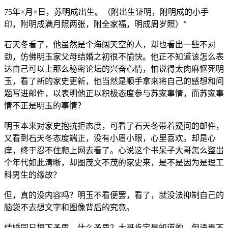
75年×月×日，苏明成出生。（附出生证明，附明成的小手
印，附明成满月照两张，附全家福，明成周岁照）”
石天冬看了，他虽然是个海阔天空的人，却也看出一些不对
劲，仿佛明玉家父母结婚之初很不愉快。他正不知道该怎么表
达自己可以上那么秘密论坛的兴奋心情，怕说得太肉麻怄死明
玉，看了新的家史更新，他当然是顺手拿来将自己的感想和问
题写进邮件，以表明他正以积极态度参与苏家事情，而苏家事
情不正是明玉的事情？
明玉本来对家史抱抗拒态度，可看了石天冬带着疑问的邮件，
又看到石天冬态度端正，没有小眉小眼，心里喜欢。却是心
痒，终于忍不住爬上网去看了。心说这个书呆子大哥怎么整岀
个年代如此清晰，却图茂文不茂的家史来，是不是因为是理工
科男生的缘故？
但，真的没内容吗？明玉不看便罢，看了，就没法抑制自己的
脑袋不去想文字和图像背后的究竟。
结婚同日埋下矛盾。什么矛盾？大哥肯定是知道的，但语焉不