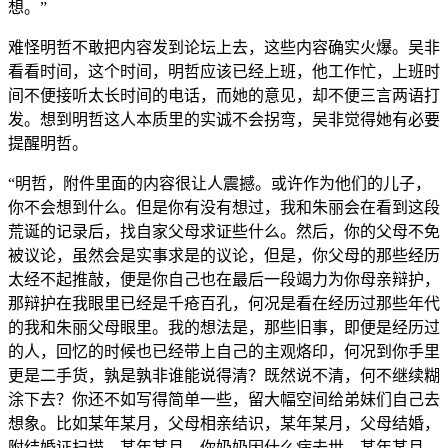
想。”
难怪明哲不敢把内容发到论坛上去，这些内容确实火爆。吴非
看看时间，这个时间，明哲应该已经上班，他工作忙，上班时
间不便接听太长时间的电话，而她的意见，却不便三言两语打
发。想到明哲这人本质里的实诚不会拐弯，吴非觉得她有必要
提醒明哲。
“明哲，附件里面的内容很让人震撼。或许作为他们的儿子，
你不会想到什么。但是你有没有想过，我和朱丽会在看到这段
荒诞的记录后，找自家父母求证些什么。然后，你的父母不免
被议论，虽然会是实事求是的议论，但是，你父母的那些经历
太经不起推敲，便是你自己也在最后一段竭力为你母亲辩护，
那辩护在我眼里已经是千疮百孔，何况是看在经历过那些年代
的我和朱丽父母眼里。我的想法是，那些旧事，即便是经历过
的人，回忆的时候也已经带上自己的主观烙印，何况到你手里
更是二手货，孰是孰非谁能说得清？既然说不清，何不继续糊
涂下去？你还不如写得简单一些，留大幅空间给弟妹们自己去
想象。比如某年某月，父母相亲结识，某年某月，父母结婚，
附结婚证扫描，某年某月，你奶奶因什么病去世，某年某月，