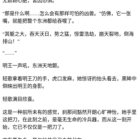
无数颗心脏，皆因恐惧。
“那是什么啊……怎么会有那样可怕的凶兽。”仿佛，它一张
嘴，就能把整个东洲都给吞噬了。
“其躯之大，吞天沃日，势之猛，惊雷浩劫，崩天裂地，倒海
排山！”
“……”
明王一声吼，东洲天地颤。
轻歌拿着明王刀的手，虎口发麻，她惊讶的抬头看去，黑眸中
倒映出明王的身影。
轻歌满目欣喜。
这是一种前所未有的感觉，刹那间豁然开朗心旷神怡，她手里
这把刀，在此刻之前，是毫无生命的冷兵器，而从这一刻开
始，它已不仅仅是一把刀了。