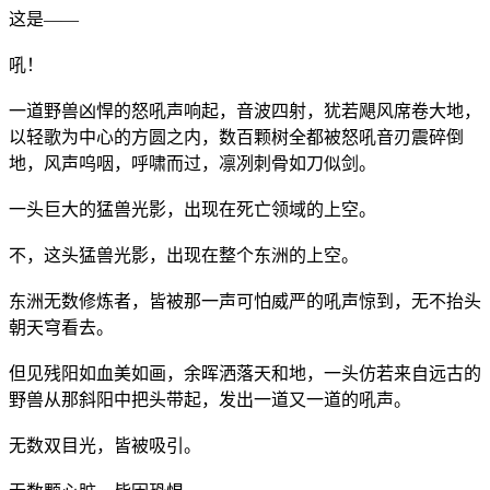
这是——
吼！
一道野兽凶悍的怒吼声响起，音波四射，犹若飓风席卷大地，
以轻歌为中心的方圆之内，数百颗树全都被怒吼音刃震碎倒
地，风声呜咽，呼啸而过，凛冽刺骨如刀似剑。
一头巨大的猛兽光影，出现在死亡领域的上空。
不，这头猛兽光影，出现在整个东洲的上空。
东洲无数修炼者，皆被那一声可怕威严的吼声惊到，无不抬头
朝天穹看去。
但见残阳如血美如画，余晖洒落天和地，一头仿若来自远古的
野兽从那斜阳中把头带起，发出一道又一道的吼声。
无数双目光，皆被吸引。