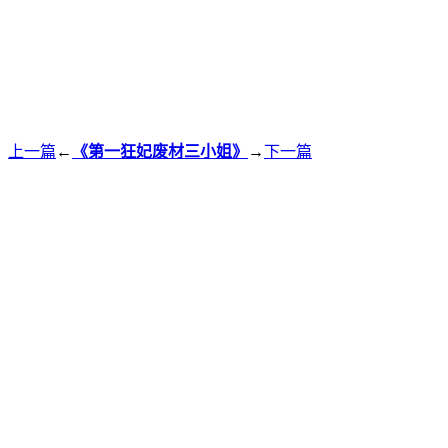
上一篇
←
《第一狂妃废材三小姐》
→
下一篇