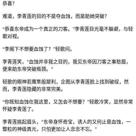
恭喜？
难道，李青莲的目的不是夺血蚀，而是助她突破？
“恭喜东帝成为一个真正的刀客。”李青莲目光毫不躲避，与轻
歌对视。
“李阁下不想要血蚀了？”轻歌问。
李青莲笑，“血蚀并非我之目的，我见东帝因刀客之事愁眉，
便来助东帝突破瓶颈。”
轻歌的眼神若鹰隼般犀利，企图从李青莲脸上找到破绽，然
而，李青莲隐藏的非常完美。
“你既知血蚀在我这里，又怎会不想要？”轻歌冷笑，显然非常
怀疑李青莲了。
李青莲挑起眉头，“东帝身怀奇宝，诱人的又何止是血蚀，一
整粒的神级真元，只怕更加让人念念不忘。”