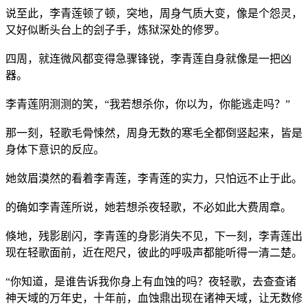
说至此，李青莲顿了顿，突地，周身气质大变，像是个怨灵，
又好似断头台上的刽子手，炼狱深处的修罗。
四周，就连微风都变得急骤锋锐，李青莲自身就像是一把凶
器。
李青莲阴测测的笑，“我若想杀你，你以为，你能逃走吗？”
那一刻，轻歌毛骨悚然，周身无数的寒毛全都倒竖起来，皆是
身体下意识的反应。
她敛眉漠然的看着李青莲，李青莲的实力，只怕远不止于此。
的确如李青莲所说，她若想杀夜轻歌，不必如此大费周章。
倏地，残影剧闪，李青莲的身影消失不见，下一刻，李青莲出
现在轻歌面前，近在咫尺，彼此的呼吸声都能听得一清二楚。
“你知道，是谁告诉我你身上有血蚀的吗？夜轻歌，去查查诸
神天域的万年史，十年前，血蚀鼎出现在诸神天域，让无数修