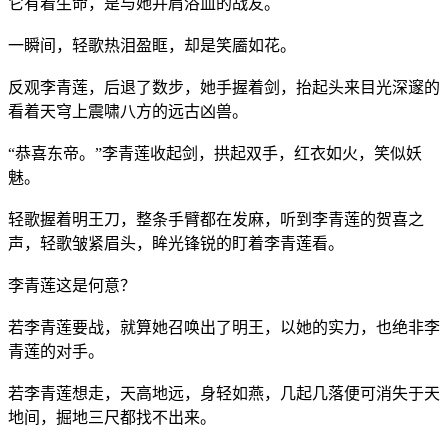
它有着生命，是与她并肩浴血的战友。
一瞬间，轻歌热泪盈眶，却是笑靥如花。
反观李青莲，后退了数步，她手握着剑，抬起头来目光深邃的
看着天穹上震啸八方的远古凶兽。
“恭喜东帝。”李青莲收起剑，拱起双手，红衣如火，笑似妖
魅。
轻歌握着明王刀，整条手臂都在发麻，听到李青莲的贺喜之
声，轻歌皱紧眉头，眸光锋锐的盯着李青莲看。
李青莲这是何意？
若李青莲要战，就算她召唤出了明王，以她的实力，也绝非李
青莲的对手。
若李青莲想走，天高地远，身轻如燕，几起几落便可消失于天
地间，掘地三尺都找不出来。