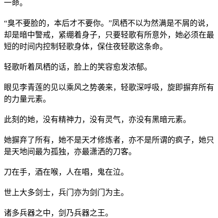
一命。
“臭不要脸的，本后才不要你。”凤栖不以为然满是不屑的说，
却是暗中警戒，紧绷着身子，只要轻歌有所意外，她必须在最
短的时间内控制轻歌身体，保住夜轻歌这条命。
轻歌听着凤栖的话，脸上的笑容愈发浓郁。
眼见李青莲的见以乘风之势袭来，轻歌深呼吸，旋即摒弃所有
的力量元素。
此刻的她，没有精神力，没有灵气，亦没有黑暗元素。
她摒弃了所有，她不是天才修炼者，亦不是所谓的疯子，她只
是天地间最为孤独，亦最潇洒的刀客。
刀在手，酒在喉，人在唱，鬼在泣。
世上大多剑士，兵门亦为剑门为主。
诸多兵器之中，剑乃兵器之王。