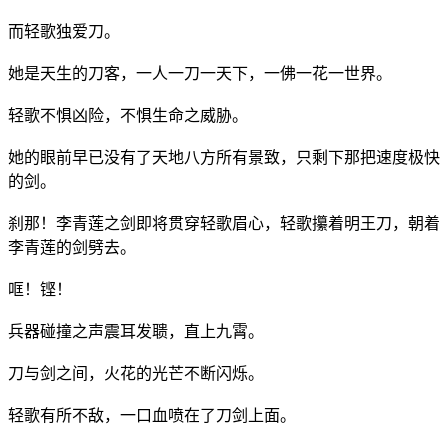
而轻歌独爱刀。
她是天生的刀客，一人一刀一天下，一佛一花一世界。
轻歌不惧凶险，不惧生命之威胁。
她的眼前早已没有了天地八方所有景致，只剩下那把速度极快
的剑。
刹那！李青莲之剑即将贯穿轻歌眉心，轻歌攥着明王刀，朝着
李青莲的剑劈去。
哐！铿！
兵器碰撞之声震耳发聩，直上九霄。
刀与剑之间，火花的光芒不断闪烁。
轻歌有所不敌，一口血喷在了刀剑上面。