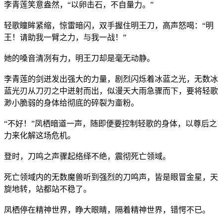
李青莲笑意盎然，“以卵击石，不自量力。”
轻歌瞳眸紧缩，惊雷暗闪，双手握住明王刀，高声怒喝：“明
王！请助我一臂之力，与我一战！”
她的嗓音清冽有力，明王刀却是毫无动静。
李青莲的剑迸发出强大的力量，剧烈闪烁着冰蓝之光，无数冰
蓝光刃从刀刃之中迸射而出，似漫天大雨急骤而下，要将轻歌
渺小脆弱的身体给彻底的碎裂为齑粉。
“不好！”凤栖暗道一声，随即便要控制轻歌的身体，以尊后之
力来化解这场危机。
登时，刀鸣之声骤起络绎不绝，震彻死亡领域。
死亡领域内的无数魔兽听到强烈的刀鸣声，皆是眼冒金星，天
旋地转，站都站不稳了。
凤栖停在精神世界，睁大眼睛，隔着精神世界，错愕不已。