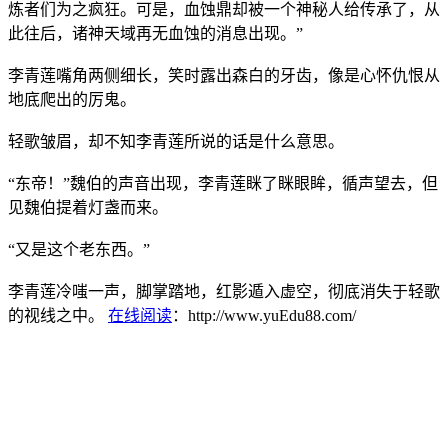
炼者们为之疯狂。可是，血蚀鼎却被一个神秘人给传承了，从
此往后，诸神天域再无血蚀的消息出现。”
李青莲嘴角两侧细长，笑时露出森白的牙齿，像是心怀仇恨从
地底爬出的厉鬼。
轻歌皱眉，却不知李青莲所说的话是什么意思。
“东帝！”魏伯的声音出现，李青莲眯了眯眼眸，循声望去，但
见魏伯提着灯盏而来。
“又是这个老东西。”
李青莲冷嗤一声，脚掌踏地，红影遁入虚空，彻底消失于轻歌
的视线之中。
在线阅读
：http://www.yuEdu88.com/