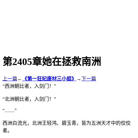
第2405章她在拯救南洲
上一篇
←
《第一狂妃废材三小姐》
→
下一篇
“西洲朝比者，入剑门！”
“北洲朝比者，入剑门！”
“……”
西洲白流光，北洲王轻鸿、碧玉青，皆为五洲天才中的佼佼
者。