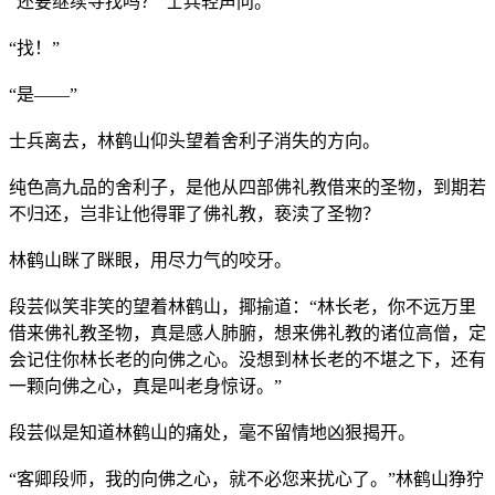
“还要继续寻找吗？”士兵轻声问。
“找！”
“是——”
士兵离去，林鹤山仰头望着舍利子消失的方向。
纯色高九品的舍利子，是他从四部佛礼教借来的圣物，到期若
不归还，岂非让他得罪了佛礼教，亵渎了圣物？
林鹤山眯了眯眼，用尽力气的咬牙。
段芸似笑非笑的望着林鹤山，揶揄道：“林长老，你不远万里
借来佛礼教圣物，真是感人肺腑，想来佛礼教的诸位高僧，定
会记住你林长老的向佛之心。没想到林长老的不堪之下，还有
一颗向佛之心，真是叫老身惊讶。”
段芸似是知道林鹤山的痛处，毫不留情地凶狠揭开。
“客卿段师，我的向佛之心，就不必您来扰心了。”林鹤山狰狞