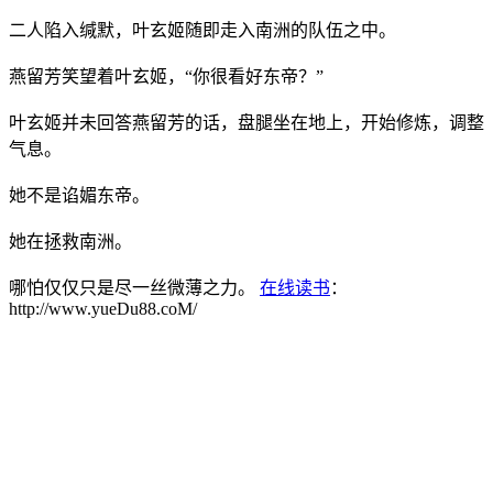
二人陷入缄默，叶玄姬随即走入南洲的队伍之中。
燕留芳笑望着叶玄姬，“你很看好东帝？”
叶玄姬并未回答燕留芳的话，盘腿坐在地上，开始修炼，调整
气息。
她不是谄媚东帝。
她在拯救南洲。
哪怕仅仅只是尽一丝微薄之力。
在线读书
：
http://www.yueDu88.coM/