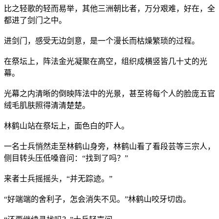
比之轻歌的轻而易举，其他三洲朝比者，万分艰难，好在，全
都进了剑门之中。
进剑门，感受无边剑意，是一个漫长而枯燥繁琐的过程。
在祭坛上，阵法金光凝聚在高空，组织成横竖皆几十丈的光
幕。
光幕之内清晰的倒映阵法中的光景，甚至将每个人的脸庞五官
绒毛肌肤照得清清楚楚。
林鹤山站在祭坛上，面色白的吓人。
一名士兵悄然走至林鹤山身旁，林鹤山看了看段芸等三宗人，
侧目转头压低嗓音问：“找到了吗？”
来者士兵摇摇头，“并无踪迹。”
“好端端的舍利子，怎会消失不见。”林鹤山咬牙切齿。