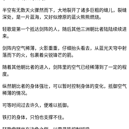
半空有无数天火骤然而下，大地裂开了诸多巨粗的缝儿，裂缝
深处，是一片蓝海，又好似燎原的蓝火熊熊燃烧。
轻歌是第一个抵达剑阵的人，随后其他三洲朝比者陆陆续续进
来。
剑阵内空气稀薄，火影重重，仔细抬头看去，从蓝光天穹中射
落而下的火，包裹着尖锐锋芒的箭。
随着其他朝比者的进入，剑阵里的空气已经稀薄到了一定的程
度。
纵然朝比者的身体强壮，可以暂时控制身体的变化，抵御空气
稀薄的情况。
可等时间过去许久，便难以抵御。
铁打的身体，只怕也支撑不住。