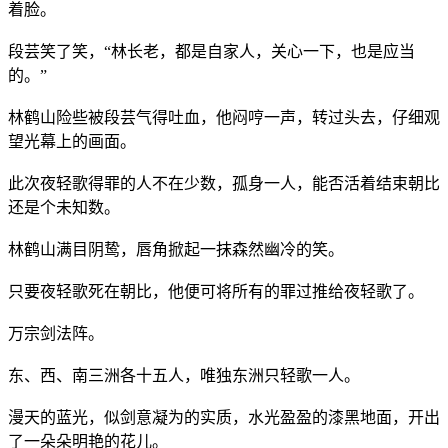
着脸。
段芸笑了笑，“林长老，都是自家人，关心一下，也是应当
的。”
林鹤山险些被段芸气得吐血，他闷哼一声，转过头去，仔细观
望光幕上的画面。
此次夜轻歌得罪的人不在少数，孤身一人，能否活着结束朝比
还是个未知数。
林鹤山满目阴鸷，唇角掀起一抹森然幽冷的笑。
只要夜轻歌死在朝比，他便可将所有的罪过推给夜轻歌了。
万宗剑法阵。
东、西、南三洲各十五人，唯独东洲只轻歌一人。
漫天的蓝光，似剑意凝为的实质，水光盈盈的漆黑地面，开出
了一朵朵明艳的花儿。