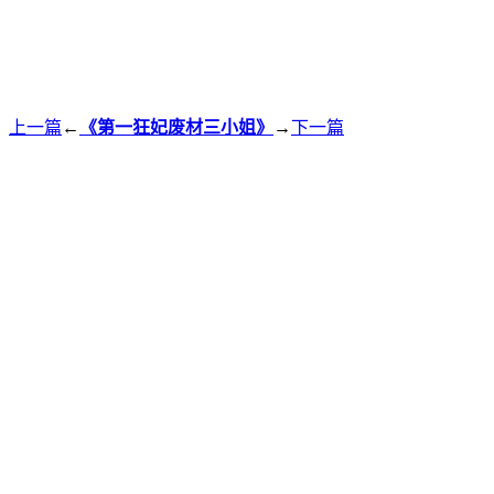
上一篇
←
《第一狂妃废材三小姐》
→
下一篇