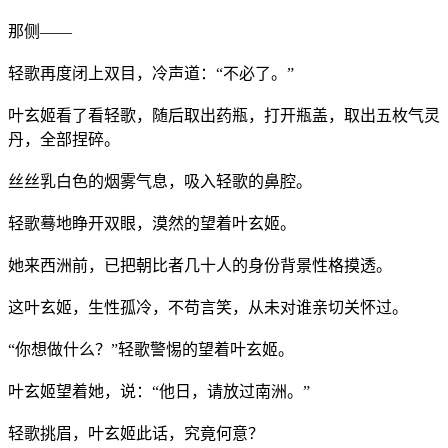
那侧——
轻歌再度闭上双目，冷声道：“不必了。”
叶玄姬看了看轻歌，随后取出药瓶，打开瓶盖，取出五枚气灵
丹，全部捏碎。
丝丝乳白色的烟雾气息，吸入轻歌的鼻腔。
轻歌蓦地睁开双眼，漠然的望着叶玄姬。
她来西洲前，已把朝比者几十人的身份背景性格摸透。
这叶玄姬，生性孤冷，不苟言笑，从未对谁亲切关怀过。
“你想做什么？”轻歌警惕的望着叶玄姬。
叶玄姬望着她，说：“他日，请放过南洲。”
轻歌挑眉，叶玄姬此话，究竟何意？