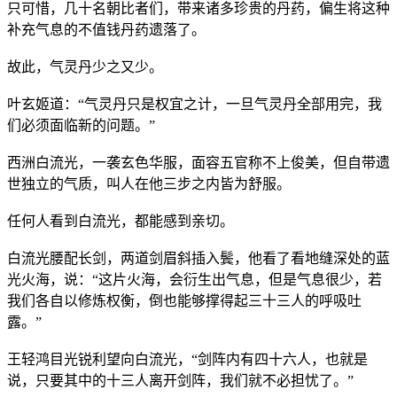
只可惜，几十名朝比者们，带来诸多珍贵的丹药，偏生将这种
补充气息的不值钱丹药遗落了。
故此，气灵丹少之又少。
叶玄姬道：“气灵丹只是权宜之计，一旦气灵丹全部用完，我
们必须面临新的问题。”
西洲白流光，一袭玄色华服，面容五官称不上俊美，但自带遗
世独立的气质，叫人在他三步之内皆为舒服。
任何人看到白流光，都能感到亲切。
白流光腰配长剑，两道剑眉斜插入鬓，他看了看地缝深处的蓝
光火海，说：“这片火海，会衍生出气息，但是气息很少，若
我们各自以修炼权衡，倒也能够撑得起三十三人的呼吸吐
露。”
王轻鸿目光锐利望向白流光，“剑阵内有四十六人，也就是
说，只要其中的十三人离开剑阵，我们就不必担忧了。”