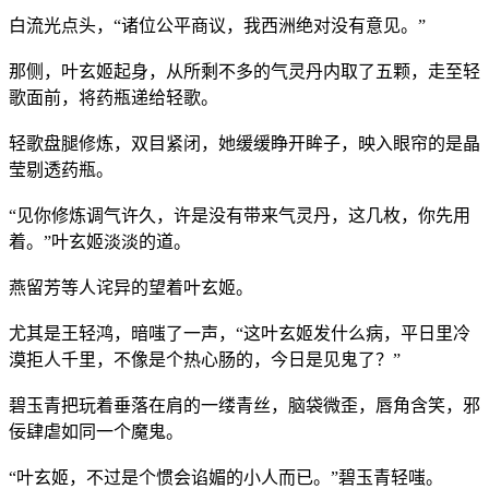
白流光点头，“诸位公平商议，我西洲绝对没有意见。”
那侧，叶玄姬起身，从所剩不多的气灵丹内取了五颗，走至轻
歌面前，将药瓶递给轻歌。
轻歌盘腿修炼，双目紧闭，她缓缓睁开眸子，映入眼帘的是晶
莹剔透药瓶。
“见你修炼调气许久，许是没有带来气灵丹，这几枚，你先用
着。”叶玄姬淡淡的道。
燕留芳等人诧异的望着叶玄姬。
尤其是王轻鸿，暗嗤了一声，“这叶玄姬发什么病，平日里冷
漠拒人千里，不像是个热心肠的，今日是见鬼了？”
碧玉青把玩着垂落在肩的一缕青丝，脑袋微歪，唇角含笑，邪
佞肆虐如同一个魔鬼。
“叶玄姬，不过是个惯会谄媚的小人而已。”碧玉青轻嗤。