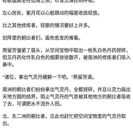
轻歌盘腿坐在边角之侧，以雪灵珠控制呼吸。
左心房处，紫月花以心脏跳动的幅度收拢绽放。
比之其他修炼者，轻歌的情况要好上许多。
剑阵里的朝比者们，面色愈发的难看。
燕留芳皱紧了眉头，从空间宝物中取出一枚乳白色丹药捏碎，
但见丹药化作乳白色的烟雾徐徐散开，被南洲的修炼者们吸入
鼻中。
“诸位，拿出气灵丹缓解一下吧。”燕留芳道。
南洲的朝比者们纷纷拿出气灵丹，全都捏碎，并且以灵力画出
天地方圆的结界，阻止气灵丹的气息被其他地方的朝比者吸收
了去，可谓肥水不流外人田。
北、东二洲的朝比者，见此也赶忙把空间宝物里的气灵丹取
出。