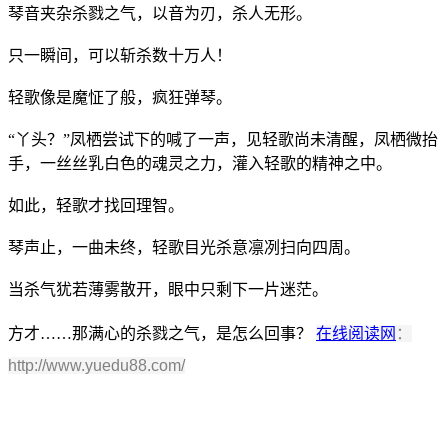
琴音夹杂杀戮之气，以音为刃，杀人无形。
只一瞬间，可以斩杀数十万人！
轻歌像是魔怔了般，疯狂弹琴。
“丫头？”凤栖尝试下的喊了一声，见轻歌尚未清醒，凤栖微抬
手，一丝丝乳白色的魂灵之力，灌入轻歌的精神之中。
如此，轻歌才找回理智。
琴声止，一曲未终，轻歌目光杀意凛冽扫向四周。
当杀气犹若薄雾散开，眼中只剩下一片迷茫。
方才……那满心的杀戮之气，是怎么回事？
在线阅读网
：
http://www.yuedu88.com/