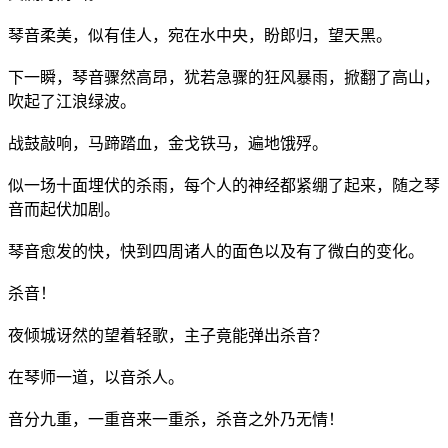
琴音柔美，似有佳人，宛在水中央，盼郎归，望天黑。
下一瞬，琴音骤然高昂，犹若急骤的狂风暴雨，掀翻了高山，
吹起了江浪绿波。
战鼓敲响，马蹄踏血，金戈铁马，遍地饿殍。
似一场十面埋伏的杀雨，每个人的神经都紧绷了起来，随之琴
音而起伏加剧。
琴音愈发的快，快到四周诸人的面色以及有了微白的变化。
杀音！
夜倾城讶然的望着轻歌，主子竟能弹出杀音？
在琴师一道，以音杀人。
音分九重，一重音来一重杀，杀音之外乃无情！