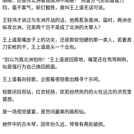
顺眼，还是你北洲看我南洲不顺眼？”燕留芳气势如雷霆万
钧，毫不客气，斩钉截铁，竟叫王上道无话可说。
王轻鸿才说过与东洲开战的话，他再惹急南洲，届时，两洲合
纵攻北洲，兄弟两个岂不是成了北洲的大罪人？
王上道是嘴皮子上的功夫，还是欺软怕硬的那一类人，若要真
刀实枪的干，王上道是头一个怂包。
“别以为我北洲怕你！”王上道退回原地，嘴里还在骂骂咧咧，
似是强行为自己挽回颜面。
王上道看向轻歌，企图看夜轻歌出糗寻个乐呵。
轻歌闭目而站，红衣轻扬，犹若纷然热烈的火在远古的洪荒里
盛放。
是一场视觉盛宴，是世间最美的画和仙。
她怀中的古木琴，因年份久远，琴骨有两处破损。