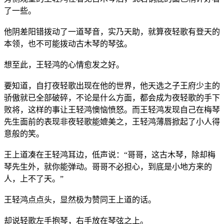
了一些。
他阴差阳错拨动了一道琴音，实乃天助，就算夜轻歌有登天的
本领，也不可能拨动古木琴的琴弦。
想至此，王轻鸿的心情愈发之好。
要知道，自打夜轻歌出现在他的世界，他天选之子王府少主的
骄傲就已全部破碎，不论是什么方面，都会成为夜轻歌的手下
败将，这样的事让王轻鸿懊恼愤怒。而王轻鸿发现自己在梅琴
先生面前的表现非夜轻歌能媲美之，王轻鸿薄唇掀起了小人得
意般的笑。
王上道凑在王轻鸿耳边，低声说：“哥哥，这古木琴，除却梅
琴先生外，就你能弹动。哥哥不必担心，到底是小地方来的
人，上不了天。”
王轻鸿点点头，显然极为赞同王上道的话。
却说轻歌左手抱琴，右手放在琴弦之上。