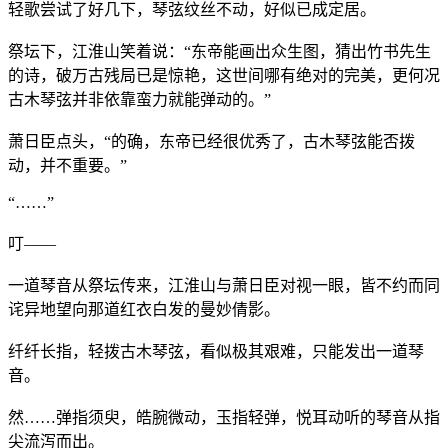
轻歌尝试了好几下，琴弦纹丝不动，好似已成定居。
祭坛下，江淮山笑着说：“东帝能画出众生图，猜出竹书先生
的诗，破万古残局已是惊艳，这世间哪有绝对的完美，更何况
古木琴弦并非依靠蛮力就能弹动的。”
萧日臣点头，“的确，东帝已经很优秀了，古木琴弦能否拨
动，并不重要。”
“……”
叮——
一道琴音从祭坛传来，江淮山与萧日臣对视一眼，皆不约而同
诧异地望向那道红衣白发的曼妙倩影。
纤纤长指，轻拨古木琴弦，看似极其艰难，只能发出一道琴
音。
然……弹指须臾，皓腕微动，玉指轻弹，悦耳动听的琴音从指
尖流泻而出。