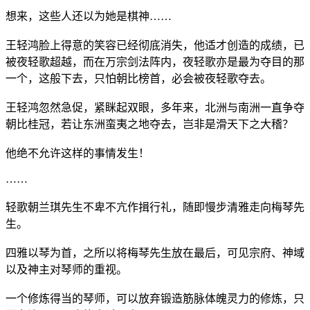
想来，这些人还以为她是棋神……
王轻鸿脸上得意的笑容已经彻底消失，他适才创造的成绩，已
被夜轻歌超越，而在万宗剑法阵内，夜轻歌亦是最为夺目的那
一个，这般下去，只怕朝比榜首，必会被夜轻歌夺去。
王轻鸿忽然急促，紧眯起双眼，多年来，北洲与南洲一直争夺
朝比桂冠，若让东洲蛮夷之地夺去，岂非是滑天下之大稽？
他绝不允许这样的事情发生！
……
轻歌朝兰琪先生不卑不亢作揖行礼，随即慢步清雅走向梅琴先
生。
四雅以琴为首，之所以将梅琴先生放在最后，可见宗府、神域
以及神主对琴师的重视。
一个修炼得当的琴师，可以放弃锻造筋脉体魄灵力的修炼，只