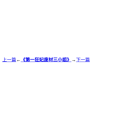
上一篇
←
《第一狂妃废材三小姐》
→
下一篇