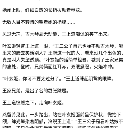
她闭上眼，纤细白嫩的长指拨动着琴弦。
无数人目不转睛的望着她的指腹……
风过无声，古木琴毫无动静，王上道嘲讽的笑了出来。
叶玄姬轻瞥王上道一眼，“王三公子自己也弹不动古木琴，哪
里来的脸去笑话别人？王府这一代的人，看来没几个出色的，
真是叫人失望透顶。”叶玄姬的话简单粗暴，戳到了王家兄弟
的痛处，登时，兄弟俩面红耳赤，双眼怒瞪，火焰冲冲。
“叶玄姬，你可不要太过分了。”王上道眯起阴鸷的眼眸。
王家兄弟，是出了名的嚣张跋扈。
王上道愤怒之下，走向叶玄姬。
燕留芳见此，一步踏出，站在叶玄姬面前呈保护状，微抬下
颌，眸光晕染着阴郁，冷睨王上道：“王三公子是看叶姑娘不