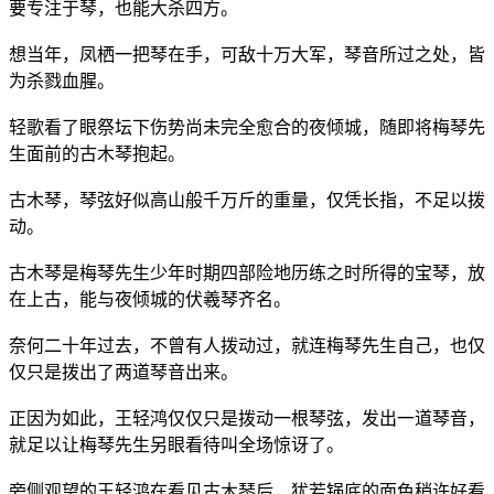
要专注于琴，也能大杀四方。
想当年，凤栖一把琴在手，可敌十万大军，琴音所过之处，皆
为杀戮血腥。
轻歌看了眼祭坛下伤势尚未完全愈合的夜倾城，随即将梅琴先
生面前的古木琴抱起。
古木琴，琴弦好似高山般千万斤的重量，仅凭长指，不足以拨
动。
古木琴是梅琴先生少年时期四部险地历练之时所得的宝琴，放
在上古，能与夜倾城的伏羲琴齐名。
奈何二十年过去，不曾有人拨动过，就连梅琴先生自己，也仅
仅只是拨出了两道琴音出来。
正因为如此，王轻鸿仅仅只是拨动一根琴弦，发出一道琴音，
就足以让梅琴先生另眼看待叫全场惊讶了。
旁侧观望的王轻鸿在看见古木琴后，犹若锅底的面色稍许好看