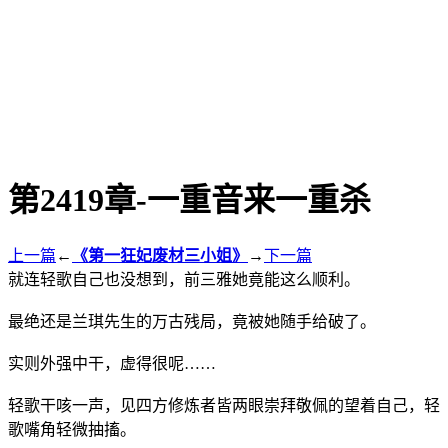
第2419章-一重音来一重杀
上一篇
←
《第一狂妃废材三小姐》
→
下一篇
就连轻歌自己也没想到，前三雅她竟能这么顺利。
最绝还是兰琪先生的万古残局，竟被她随手给破了。
实则外强中干，虚得很呢……
轻歌干咳一声，见四方修炼者皆两眼崇拜敬佩的望着自己，轻
歌嘴角轻微抽搐。