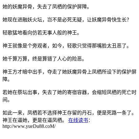
她的妖魔异骨，失去了凤栖的保护屏障。
她现在进融妖火坛，岂不是必死无疑，让妖魔异骨快生长？
轻歌猛地看向仿若无事人般的神王。
神王就像是个旁观者，如今，轻歌只觉得那嘴脸太丑恶了。
她千算万算，终是算错了人心的险恶。
神王方才暗中出手，夺走了她妖魔异骨上凤栖所设下的保护屏
障。
若她在祭坛出事，失去了她的寄宿容器，会缩短凤栖的死亡时
间。
如此一来，凤栖若不选择神王存留的丹石，便是死路一条了。
神王在逼她，更是在逼凤栖。
在线读书
：
http://www.yueDu88.coM/