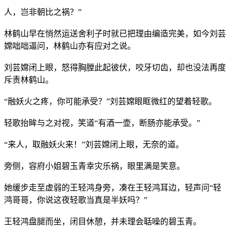
人，岂非朝比之祸？”
林鹤山早在悄然运送舍利子时就已把理由编造完美，如今刘芸
嫦咄咄逼问，林鹤山亦有应对之说。
刘芸嫦闭上眼，怒得胸膛此起彼伏，咬牙切齿，却也没法再度
斥责林鹤山。
“融妖火之疼，你可能承受？”刘芸嫦眼眶微红的望着轻歌。
轻歌抬眸与之对视，笑道“有酒一壶，断肠亦能承受。”
“来人，取融妖火来！”刘芸嫦闭上眼，无奈的道。
旁侧，容府小姐碧玉青幸灾乐祸，眼里满是笑意。
她缓步走至虚弱的王轻鸿身旁，凑在王轻鸿耳边，轻声问“轻
鸿哥哥，你说这夜轻歌当真是半妖吗？”
王轻鸿盘腿而坐，闭目休憩，并未理会聒噪的碧玉青。