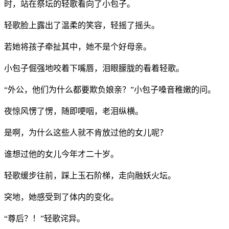
时，站在祭坛的轻歌看向了小包子。
轻歌脸上露出了温柔的笑容，轻摇了摇头。
若她将孩子牵扯其中，她不是个好母亲。
小包子倔强地咬着下嘴唇，泪眼朦胧的看着轻歌。
“外公，他们为什么都要欺负娘亲？”小包子嗓音稚嫩的问。
夜惊风愣了愣，随即哽咽，老泪纵横。
是啊，为什么这些人就不肯放过他的女儿呢？
谁想过他的女儿今年才二十岁。
轻歌缓步往前，踩上玉石阶梯，走向融妖火坛。
突地，她感受到了体内的变化。
“尊后？！”轻歌诧异。