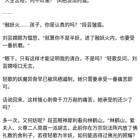
“人生苦短，何不欢愉？”凤栖淡淡的道。
……
“融妖火……孩子，你是认真的吗？”段芸皱眉。
刘芸嫦颇为愠怒，“就算你不是半妖，进了融妖火内，也要受
一番折磨。”
“眼下，只有这样才能证明我的清白，不是吗？”轻歌反问，刘
芸嫦哑口无言。
轻歌的妖魔异骨早已被凤栖遏制，她只需要承受一番痛苦即
可。
话说回来，这样锥心刺骨千刀万剐的痛苦，她承受的还少了
吗？
多一次，又何妨呢？段芸眼神犀利看向林鹤山，“林鹤山，紫
夫人、火尊二人简直一派胡言，此前你在万宗剑法阵内放了佛
礼教的舍利子，若夜轻歌为半妖，如何能逃得过佛光的照耀？