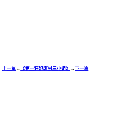
上一篇
←
《第一狂妃废材三小姐》
→
下一篇