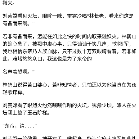
搬来。
刘芸嫦看见火坛，眼眸一眯，雷霆冷喝“林长老，看来你这是
有备而来啊。”
若非有备而来，怎能在如此之快的时间内取来融妖火。林鹤山
的确心急了，被戳中虚心事，只得讪讪干笑几声，“刘将军，
我也相信东帝乃人族血脉，只不过数十万双眼睛看着，若非如
此，难堵悠悠众口，我这也是为了东帝的
名声着想啊。”
林鹤山说得苦口婆心，若非知情者，只怕还以为他当真在为夜
轻歌谋算。
刘芸嫦看了眼烈火纷然嗤嗤作响的火坛，犹豫少顷，派人在火
坛闭上垫了玉石阶梯。
“东帝，请……”
刘芸嫦一脸敬重，摊开左手，微躬身，能让宗府大将军如此礼