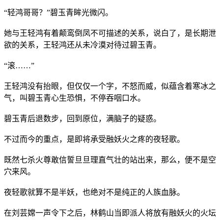
“轻鸿哥哥？”碧玉青眸光微闪。
她与王轻鸿有着颠鸾倒凤不可描述的关系，说白了，是长期泄
欲的关系，王轻鸿还从未冷漠对待过碧玉青。
“滚……”
王轻鸿没有抬眼，但仅仅一个字，不怒而威，似蕴含着寒冰之
气，叫碧玉青心生恐惧，不停吞咽口水。
碧玉青后退数步，回到原位，满脑子的疑惑。
不过而今的重点，是即将承受融妖火之疼的夜轻歌。
既然七杀火尊敢信誓旦旦理直气壮的站出来，那么，便不是空
穴来风。
夜轻歌就算不是半妖，也绝对不是纯正的人族血脉。
在刘芸嫦一声令下之后，林鹤山当即派人将放有融妖火的火坛