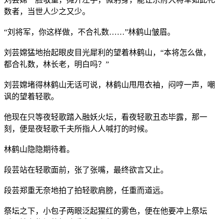
数者，当世人少之又少。
“刘将军，你这样做，不合礼数……”林鹤山皱眉。
刘芸嫦猛地抬起眼皮目光犀利的望着林鹤山，“本将怎么做，
都合礼数，林长老，明白吗？”
刘芸嫦堵得林鹤山无话可说，林鹤山甩甩衣袖，闷哼一声，嘲
讽的望着轻歌。
他现在只等夜轻歌踏入融妖火坛，看夜轻歌丑态毕露，那一
刻，便是夜轻歌千夫所指人人喊打的时候。
林鹤山隐隐期待着。
段芸站在轻歌面前，张了张嘴，最终欲言又止。
段芸郑重无奈地拍了拍轻歌肩膀，任重而道远。
祭坛之下，小包子两眼泛起猩红的雾色，便在他要冲上祭坛