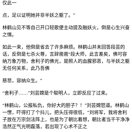
仅此一
点，足以证明她并非半妖之躯了。”
林鹤山见不等自己开口轻歌便主动提及融妖火，倒是心生兴奋
之情。
如此一来，他倒是省去了许多麻烦。林鹤山并未回答段芸的
话，反倒是七杀火尊，言辞凿凿“段大师，此言差矣，佛可容
纳万象万物，舍利子的佛光，是照人的血腥邪恶，与半妖之躯
无任何关系，此乃吾佛
慈悲，容纳众生。”
“舍利子……”刘芸嫦是个聪明人，立即反应了过来。
“林鹤山，公报私仇，你好大的胆子？！”刘芸嫦怒道。林鹤山
一愣，吓得打了个抖儿，把头压得很低，“刘将军，我将舍利
子放在万宗剑法阵上，也是为了朝比着想，朝比者当干干净净
浩然正气光明磊落，若出现了心术不正之