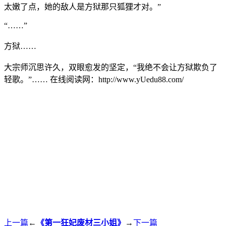
太嫩了点，她的敌人是方狱那只狐狸才对。”
“……”
方狱……
大宗师沉思许久，双眼愈发的坚定，“我绝不会让方狱欺负了
轻歌。”…… 在线阅读网：http://www.yUedu88.com/
上一篇
←
《第一狂妃废材三小姐》
→
下一篇