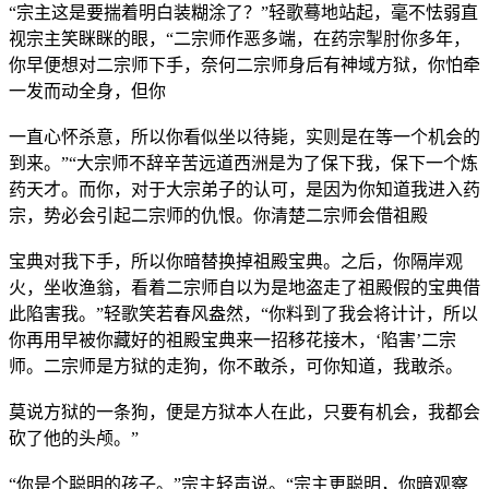
“宗主这是要揣着明白装糊涂了？”轻歌蓦地站起，毫不怯弱直
视宗主笑眯眯的眼，“二宗师作恶多端，在药宗掣肘你多年，
你早便想对二宗师下手，奈何二宗师身后有神域方狱，你怕牵
一发而动全身，但你
一直心怀杀意，所以你看似坐以待毙，实则是在等一个机会的
到来。”“大宗师不辞辛苦远道西洲是为了保下我，保下一个炼
药天才。而你，对于大宗弟子的认可，是因为你知道我进入药
宗，势必会引起二宗师的仇恨。你清楚二宗师会借祖殿
宝典对我下手，所以你暗替换掉祖殿宝典。之后，你隔岸观
火，坐收渔翁，看着二宗师自以为是地盗走了祖殿假的宝典借
此陷害我。”轻歌笑若春风盎然，“你料到了我会将计计，所以
你再用早被你藏好的祖殿宝典来一招移花接木，‘陷害’二宗
师。二宗师是方狱的走狗，你不敢杀，可你知道，我敢杀。
莫说方狱的一条狗，便是方狱本人在此，只要有机会，我都会
砍了他的头颅。”
“你是个聪明的孩子。”宗主轻声说。“宗主更聪明，你暗观察