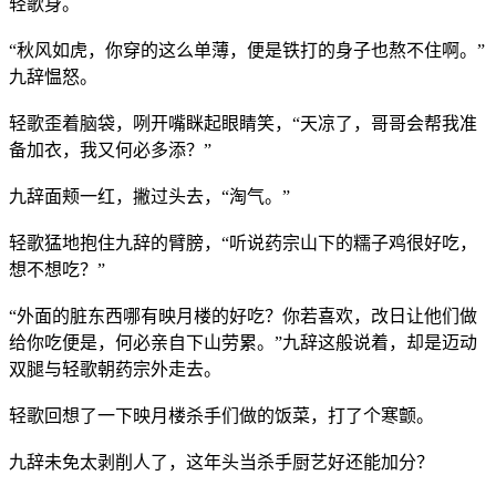
轻歌身。
“秋风如虎，你穿的这么单薄，便是铁打的身子也熬不住啊。”
九辞愠怒。
轻歌歪着脑袋，咧开嘴眯起眼睛笑，“天凉了，哥哥会帮我准
备加衣，我又何必多添？”
九辞面颊一红，撇过头去，“淘气。”
轻歌猛地抱住九辞的臂膀，“听说药宗山下的糯子鸡很好吃，
想不想吃？”
“外面的脏东西哪有映月楼的好吃？你若喜欢，改日让他们做
给你吃便是，何必亲自下山劳累。”九辞这般说着，却是迈动
双腿与轻歌朝药宗外走去。
轻歌回想了一下映月楼杀手们做的饭菜，打了个寒颤。
九辞未免太剥削人了，这年头当杀手厨艺好还能加分？