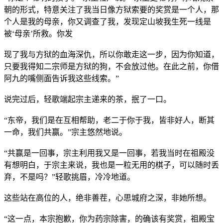
朝的形式，特意关注了我当日像方狱索要的奖赏是一个人，那
个人是我的母亲，你又调查了我，发现定山坡我生死一线是
被‘母亲’所救。你发
现了我与方狱的血海深仇，所以你敢走这一步，因为你知道，
只要我得知二宗师是方狱的狗，不会放过他。在此之前，你借
阿九的嘴侧面告诉我这些线索。”
说完过后，轻歌端起宗主递来的茶，抿了一口。
“东帝，我们是在互相帮助，老二于你于我，皆非好人，断其
一命，我们共赢。”宗主悠然地说。
“共赢是一回事，宗主利用我又是一回事，若我当时在祖殿没
有想明白，于宗主来说，我也是一粒无用的棋子，可以随时丢
弃，不是吗？”轻歌挑眉，冷冷地道。
这些站在高位的人，绝非善茬，心思城府之深，非她所想。
“这一点，本宗抱歉，你为药宗除害，的确该有奖赏，祖殿宝