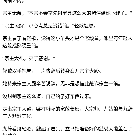
间指环内。
宗主无奈，“本宗不会拿先祖宝典这么大的赌注给你下绊子。”
“宗主谅解，小心点总是没错的。”轻歌坦然。
宗主看了看轻歌，觉得这小丫头才是个老顽童，哪里有年轻人
这般成熟稳重的。
“宗主大礼，弟子感谢。”
轻歌双手抱拳，一声告辞后转身离开宗主大殿。
她特来宗主大殿辛苦说辞，无非是想借此敲诈宗主一笔。
没想到宗主这么道，自己给了好东西过来。
走出宗主大殿，梁柱雕花的宽敞长廊，大宗师、九姑娘与九辞
三人默默等候。
九辞看见轻歌，皱起了眉头，立马把准备好的狐裘大氅盖在了