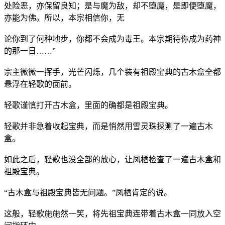
处险恶，亦保留良知；是与魔为敌，却不堕魔，是即便堕魔，
亦能为佛。所以，本宗相信你，无
论你到了何种地步，你都不会成为毒王。本宗期待你成为药神
的那一日……”
宗主微微一挥手，光芒闪烁，几个装有祖殿宝典的古木盒全都
悬浮在轻歌的面前。
轻歌谨慎打开古木盒，里面的确都是祖殿宝典。
轻歌并非急着收起宝典，而是悄然用雪灵珠探测了一遍古木
盒。
如此之后，轻歌也没全部的放心，让凤栖检查了一遍古木盒和
祖殿宝典。
“古木盒与祖殿宝典皆无问题。”凤栖肯定的说。
这般，轻歌施施然一笑，将先祖宝典连带着古木盒一同放入空