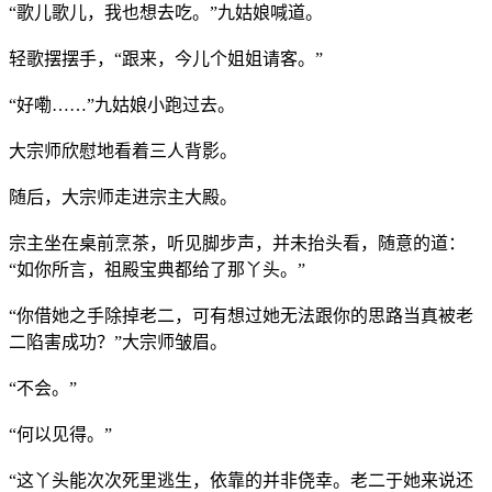
“歌儿歌儿，我也想去吃。”九姑娘喊道。
轻歌摆摆手，“跟来，今儿个姐姐请客。”
“好嘞……”九姑娘小跑过去。
大宗师欣慰地看着三人背影。
随后，大宗师走进宗主大殿。
宗主坐在桌前烹茶，听见脚步声，并未抬头看，随意的道：
“如你所言，祖殿宝典都给了那丫头。”
“你借她之手除掉老二，可有想过她无法跟你的思路当真被老
二陷害成功？”大宗师皱眉。
“不会。”
“何以见得。”
“这丫头能次次死里逃生，依靠的并非侥幸。老二于她来说还