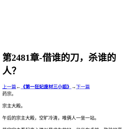
第2481章-借谁的刀，杀谁的
人？
上一篇
←
《第一狂妃废材三小姐》
→
下一篇
药宗。
宗主大殿。
午后的宗主大殿，空旷冷清，唯俩人一坐一站。