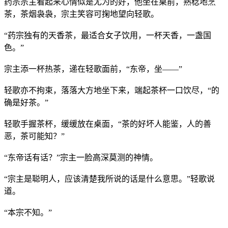
药宗宗主看起来心情似是尤为的好，他坐在桌前，熟稔地烹
茶，茶烟袅袅，宗主笑容可掬地望向轻歌。
“药宗独有的天香茶，最适合女子饮用，一杯天香，一盏国
色。”
宗主添一杯热茶，递在轻歌面前，“东帝，坐——”
轻歌亦不拘束，落落大方地坐下来，端起茶杯一口饮尽，“的
确是好茶。”
轻歌手握茶杯，缓缓放在桌面，“茶的好坏人能鉴，人的善
恶，茶可能知？”
“东帝话有话？”宗主一脸高深莫测的神情。
“宗主是聪明人，应该清楚我所说的话是什么意思。”轻歌说
道。
“本宗不知。”