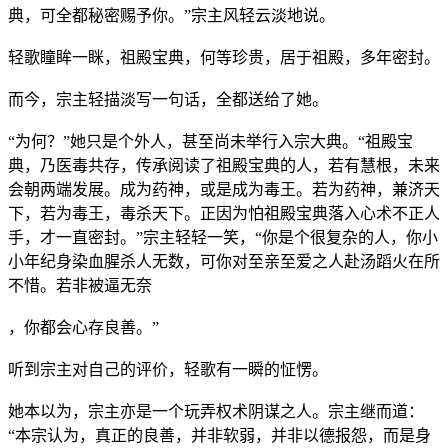
典，可全都秘密赐予你。”宗主风轻云淡地说。
轻歌瞳眸一眯，祖殿宝典，何等珍贵，居于祖殿，多年密封。
而今，宗主轻描淡写一句话，全都送给了她。
“为何？”她只是个外人，甚至尚未举行入宗大典。“祖殿宝
典，乃医毒共存，传承阅读了祖殿宝典的人，若有慧根，未来
会朝两端发展。成为药神，或是成为毒王。若为药神，兼济天
下，若为毒王，毒杀天下。正因为怕祖殿宝典落入心术不正人
手，才一直密封。”宗主轻轻一笑，“你是个很复杂的人，你小
小年纪身染血腥杀人无数，可你对至亲至爱之人赴汤蹈火在所
不惜。若非被逼无奈
，你都会心存良善。”
听到宗主对自己的评价，轻歌有一瞬的怔愣。
她本以为，宗主亦是一个玩弄权术阴谋之人。宗主继而道：
“本宗认为，真正的良善，并非软弱，并非以德报怨，而是身