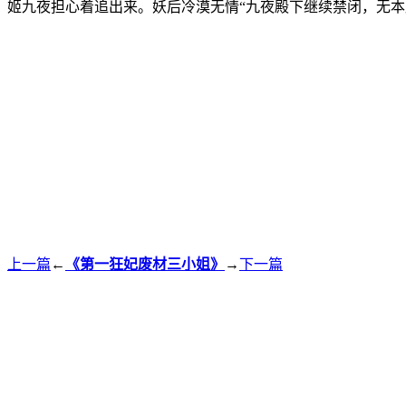
姬九夜担心着追出来。妖后冷漠无情“九夜殿下继续禁闭，无本后指令，不得
上一篇
←
《第一狂妃废材三小姐》
→
下一篇