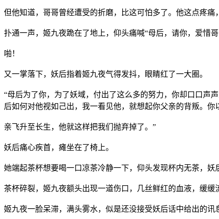
但他知道，哥哥曾经遭受的折磨，比这可怕多了。他这点疼痛
扑通一声，姬九夜跪在了地上，仰头痛喊“母后，请你，爱惜哥
啪！
又一掌落下，妖后指着姬九夜气得发抖，眼睛红了一大圈。
“母后为了你，为了妖域，付出了这么多的努力，你却口口声声
后如何对他视如己出，我一看见他，就想起你父亲的背叛。你
亲飞升至长生，他就这样把我们抛弃掉了。”
妖后痛心疾首，瘫坐在了椅上。
她端起茶杯想要喝一口凉茶冷静一下，仰头发现杯内无茶，妖
茶杯碎裂，姬九夜额头出现一道伤口，几丝鲜红的血液，缓缓
姬九夜一脸呆滞，满头雾水，似是还没接受妖后话中给出的讯