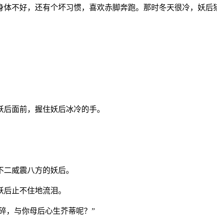
身体不好，还有个坏习惯，喜欢赤脚奔跑。那时冬天很冷，妖后
妖后面前，握住妖后冰冷的手。
不二威震八方的妖后。
妖后止不住地流泪。
碎，与你母后心生芥蒂呢？”