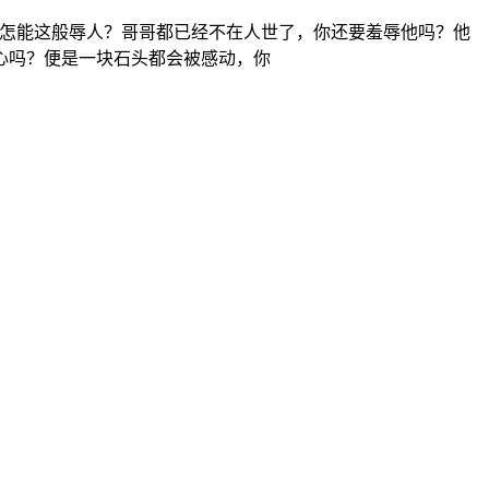
后怎能这般辱人？哥哥都已经不在人世了，你还要羞辱他吗？他
心吗？便是一块石头都会被感动，你