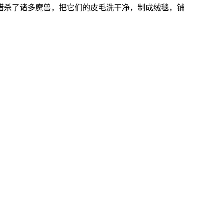
猎杀了诸多魔兽，把它们的皮毛洗干净，制成绒毯，铺