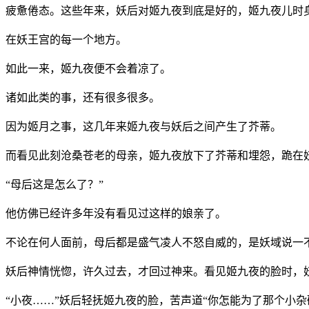
疲惫倦态。这些年来，妖后对姬九夜到底是好的，姬九夜儿时
在妖王宫的每一个地方。
如此一来，姬九夜便不会着凉了。
诸如此类的事，还有很多很多。
因为姬月之事，这几年来姬九夜与妖后之间产生了芥蒂。
而看见此刻沧桑苍老的母亲，姬九夜放下了芥蒂和埋怨，跪在
“母后这是怎么了？”
他仿佛已经许多年没有看见过这样的娘亲了。
不论在何人面前，母后都是盛气凌人不怒自威的，是妖域说一
妖后神情恍惚，许久过去，才回过神来。看见姬九夜的脸时，
“小夜……”妖后轻抚姬九夜的脸，苦声道“你怎能为了那个小杂