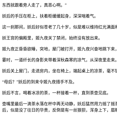
东西就跟着旁人走了，真恶心啊。”
妖后的手压在柜上，扶着柜缓缓起身，深深喘着气。
这一刹那间，妖后好似苍老了几十岁，似是难以维持红光满面
妖王宫的偏殿里，姬九夜关了禁闭，始终没有放出来。
姬九夜正昏昏欲睡，突地，屋门被打开，姬九夜兴奋地跳下来，
霎时，一道纤长的身影夹带着深秋森寒的凉气，从深夜里走来
妖后关上屋门，走进房内，坐在椅上，端起桌上的凉茶，毫不
“母后？”妖后的到来令姬九夜措手不及。
妖后不言，喝着冰凉的茶，一杯接着一杯，直到茶壶见底。
壶嘴里最后一滴茶水落在杯中再无动静，妖后猛然用力摇了摇
后，似是没了往日的华贵，反倒是有一丝狼狈，浑身上下，眉