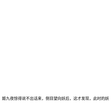
，姬九夜惊得说不出话来，侧目望向妖后，这才发现，此时的妖