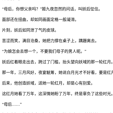
“母后，你想父亲吗？”姬九夜忽然的问话，叫妖后怔住。
面部还在扭曲，却如同画面定格一般凝滞。
片刻，妖后如同泄了气的皮球。
苦涩而笑，满目沧桑，她把力撑在桌子上，蹒跚离去。
“为娘怎会去想一个，不要我们母子的男人呢。”
妖后红着眼走出去，跨过了门槛，抬头望向妖域的那一轮红月
那一年，三月风好，夜宴觥筹，她说白月光才不好看，要是红
后来，他创造妖域，送她一轮红月，却是心有别爱。
这红月她看了万年，这深情她盼了万年，终是辜负了这些时光
“母后……”