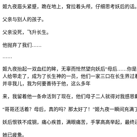
姬九夜眉头紧蹙，跪在地上，耷拉着头颅，仔细思考妖后的话
父亲与别人的孩子。
父亲没死，飞升长生。
他抛弃了我们……
……
姬九夜抬起一双血红的眸，无辜而怆然望向妖后“母后……你是
人给带走了，成为了长生神的一员，他们一家三口在长生界过
并非我儿，我为何要善待于他，这么多年
来，我留着他一条命活到了现在，他们母子二人就得对我感恩
“哥哥还活着？母后，真的吗？那太好了！”姬九夜一瞬间充满
妖后恨铁不成钢，痛心疾首，满眼痛苦，手掌高高举起，最终
她已疲惫。