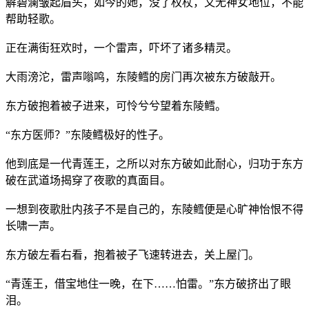
解碧澜皱起眉头，如今的她，没了权杖，又无神女地位，不能
帮助轻歌。
正在满街狂欢时，一个雷声，吓坏了诸多精灵。
大雨滂沱，雷声嗡鸣，东陵鳕的房门再次被东方破敲开。
东方破抱着被子进来，可怜兮兮望着东陵鳕。
“东方医师？”东陵鳕极好的性子。
他到底是一代青莲王，之所以对东方破如此耐心，归功于东方
破在武道场揭穿了夜歌的真面目。
一想到夜歌肚内孩子不是自己的，东陵鳕便是心旷神怡恨不得
长啸一声。
东方破左看右看，抱着被子飞速转进去，关上屋门。
“青莲王，借宝地住一晚，在下……怕雷。”东方破挤出了眼
泪。