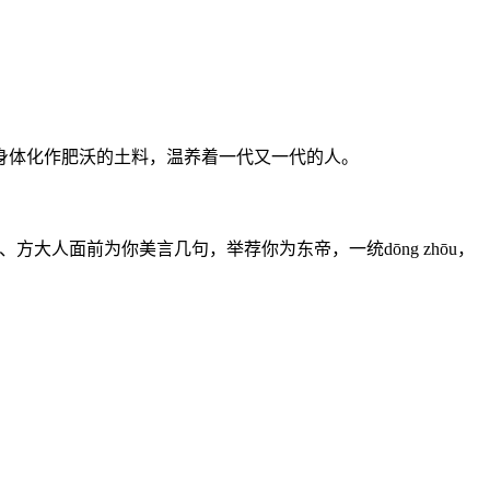
身体化作肥沃的土料，温养着一代又一代的人。
人面前为你美言几句，举荐你为东帝，一统dōng zhōu，