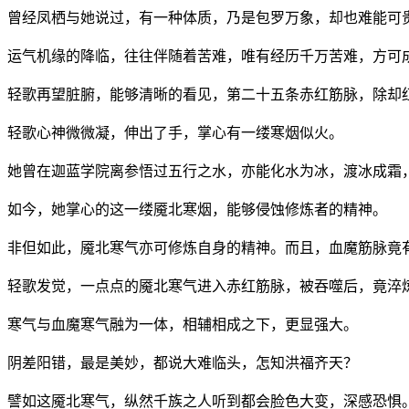
曾经凤栖与她说过，有一种体质，乃是包罗万象，却也难能可
运气机缘的降临，往往伴随着苦难，唯有经历千万苦难，方可
轻歌再望脏腑，能够清晰的看见，第二十五条赤红筋脉，除却
轻歌心神微微凝，伸出了手，掌心有一缕寒烟似火。
她曾在迦蓝学院离参悟过五行之水，亦能化水为冰，渡冰成霜
如今，她掌心的这一缕魇北寒烟，能够侵蚀修炼者的精神。
非但如此，魇北寒气亦可修炼自身的精神。而且，血魔筋脉竟
轻歌发觉，一点点的魇北寒气进入赤红筋脉，被吞噬后，竟淬
寒气与血魔寒气融为一体，相辅相成之下，更显强大。
阴差阳错，最是美妙，都说大难临头，怎知洪福齐天？
譬如这魇北寒气，纵然千族之人听到都会脸色大变，深感恐惧