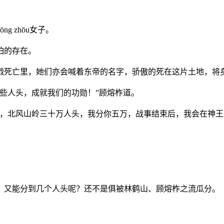
 zhōu女子。
怕的存在。
戮死亡里，她们亦会喊着东帝的名字，骄傲的死在这片土地，将
些人头，成就我们的功勋！”顾熔柞道。
北风山岭三十万人头，我分你五万，战事结束后，我会在神王、方大
，又能分到几个人头呢？还不是俱被林鹤山、顾熔柞之流瓜分。