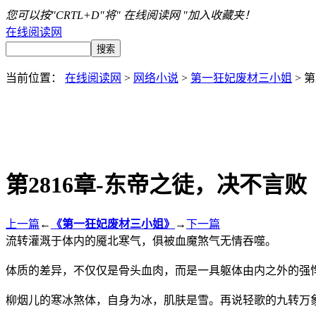
您可以按"CRTL+D"将" 在线阅读网 "加入收藏夹！
在线阅读网
当前位置：
在线阅读网
>
网络小说
>
第一狂妃废材三小姐
> 
第2816章-东帝之徒，决不言败
上一篇
←
《第一狂妃废材三小姐》
→
下一篇
流转灌溉于体内的魇北寒气，俱被血魔煞气无情吞噬。
体质的差异，不仅仅是骨头血肉，而是一具躯体由内之外的强
柳烟儿的寒冰煞体，自身为冰，肌肤是雪。再说轻歌的九转万