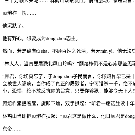
“三十万颗人头呢……”林鹤山双眼发红，情绪激动，嗓是颤音
顾熔柞一愣……
他沉默了。
他有野心，想要成为dōng zhōu霸主。
然而，若是肆虐tú shā，不顾百姓之死活，若无mín yì，他无
“林大人，当真要屠戮北风山岭吗？”顾熔柞倒不是心疼那些无
“顾君，你切莫忘了，于dōng zhōu子民而言，你顾熔柞
会被世人诟病，当你成了真正的屠戮者，宁可错杀一千，绝不
小，恐惧，绝不敢反抗你的旨意，只要你够狠，能够令天下人
顾熔柞紧抿着唇，旋即下跪，双手拱起：“听君一席话胜读十
林鹤山当即把顾熔柞扶起：“顾君这是做什么，他日顾君是dōng z
东帝……