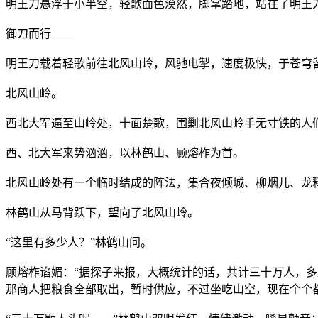
明王刀悬浮于小半空，轻歌面色漠然，脚掌踏地，站在了明王
御刀而行——
明王刀载着轻歌前往北风山岭，风驰电掣，速度极快，于苍穹
北风山岭。
西北大军逼至山岭处，十面楚歌，围剿北风山岭手无寸铁的人
西、北大军来势汹汹，以林鹤山、顾熔柞为首。
北风山岭处有一个临时结成的阵法，集合夜倾城、柳烟儿、龙
林鹤山从马背跃下，望向了北风山岭。
“这里有多少人？”林鹤山问。
顾熔柞谄媚：“据探子来报，大概统计的话，共计三十万人，
那商人把粮食全部取出，暂时供应，不过坐吃山空，现在个个