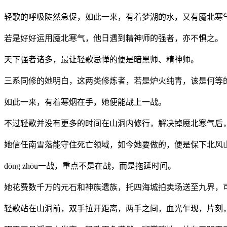
轻歌的呼吸陡然急促，如此一来，有着梦湖的水，又有魇北寒
若是好好运用魇北寒气，他日遇到精神师的强者，亦不惧之。
天下强者诸多，最让轻歌忌惮的便是暗黑师、精神师。
三系同修的她明白，这两类修炼者，若是炉火纯青，该是何等
如此一来，有着寒烟在手，她便能战上一战。
不过轻歌并没有更多的时间在山洞内修行，解决掉魇北寒气后
她信任南雪落能守住死亡领域，如今她要做的，便是保下北风
dōng zhōu一战，重点不是在战，而是拖延时间。
她花费数千万的元石和神族遗族，托四海城拍卖场送至九界，
轻歌站在山洞前，双手拉开距离，两手之间，血光乍现，片刻