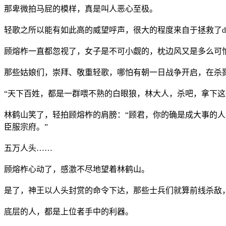
那卑微拍马屁的模样，真是叫人恶心至极。
轻歌之所以能有如此高的威望呼声，很大的程度来自于拯救了dōng
顾熔柞一直都忽视了，女子是不可小觑的，枕边风又是多么可
那些姑娘们，崇拜、敬重轻歌，哪怕有朝一日战争开启，在杀
“天下百姓，都是一群喂不熟的白眼狼，林大人，杀吧，拿下这
林鹤山笑了，轻拍顾熔柞的肩膀：“顾君，你的确是成大事的人，
臣服宗府。”
五万人头……
顾熔柞心动了，感激不尽地望着林鹤山。
是了，神王以人头封赏的命令下达，那些士兵们就算前线杀敌
底层的人，都是上位者手中的利器。