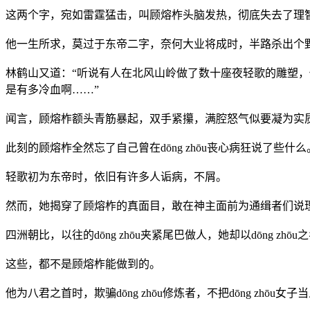
这两个字，宛如雷霆猛击，叫顾熔柞头脑发热，彻底失去了理
他一生所求，莫过于东帝二字，奈何大业将成时，半路杀出个野丫头
林鹤山又道：“听说有人在北风山岭做了数十座夜轻歌的雕塑，你
是有多冷血啊……”
闻言，顾熔柞额头青筋暴起，双手紧攥，满腔怒气似要凝为实
此刻的顾熔柞全然忘了自己曾在dōng zhōu丧心病狂说了些什么
轻歌初为东帝时，依旧有许多人诟病，不屑。
然而，她揭穿了顾熔柞的真面目，敢在神主面前为通缉者们说
四洲朝比，以往的dōng zhōu夹紧尾巴做人，她却以dōng z
这些，都不是顾熔柞能做到的。
他为八君之首时，欺骗dōng zhōu修炼者，不把dōng zh