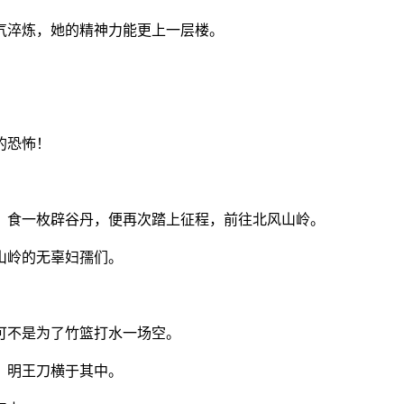
气淬炼，她的精神力能更上一层楼。
的恐怖！
，食一枚辟谷丹，便再次踏上征程，前往北风山岭。
山岭的无辜妇孺们。
可不是为了竹篮打水一场空。
，明王刀横于其中。