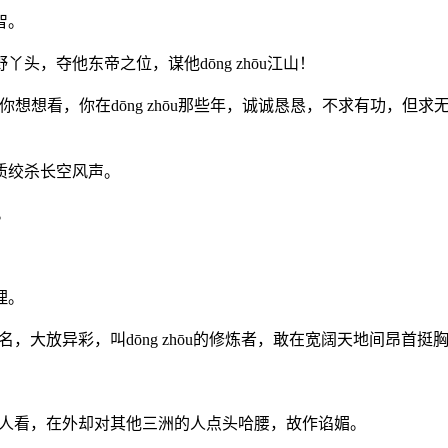
智。
，夺他东帝之位，谋他dōng zhōu江山！
想想看，你在dōng zhōu那些年，诚诚恳恳，不求有功，但
质绞杀长空风声。
。
理。
hōu之名，大放异彩，叫dōng zhōu的修炼者，敢在宽阔天地间昂首
ōu女子当人看，在外却对其他三洲的人点头哈腰，故作谄媚。