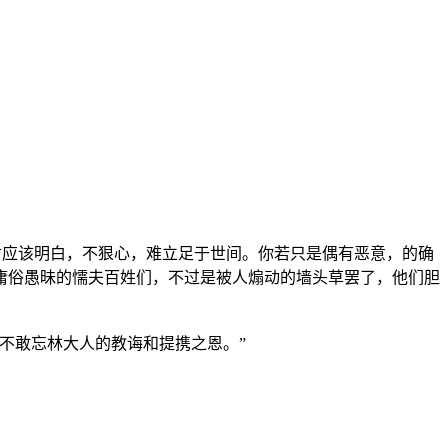
顾君应该明白，不狠心，难立足于世间。你若只是偶有恶意，的确
庸俗愚昧的懦夫百姓们，不过是被人煽动的墙头草罢了，他们胆
不敢忘林大人的教诲和提携之恩。”