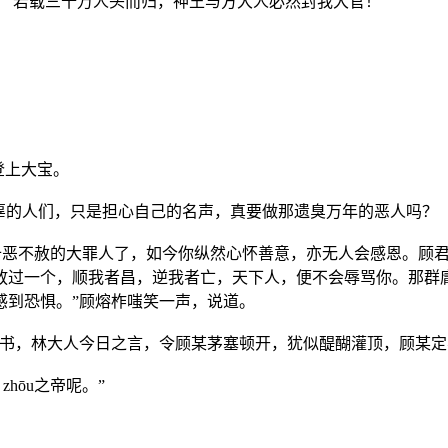
：“若载三十万人头而归，神王与方大人必然封我大官！”
法登上大宝。
辜的人们，只是担心自己的名声，真要做那遗臭万年的恶人吗？
早已是十恶不赦的大罪人了，如今你纵然心怀善意，亦无人会感恩。
放过一个，顺我者昌，逆我者亡，天下人，便不会辱骂你。那群
感到恐惧。”顾熔柞嗤笑一声，说道。
年书，林大人今日之言，令顾某茅塞顿开，犹似醍醐灌顶，顾某定
hōu之帝呢。”