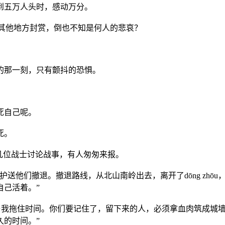
到五万人头时，感动万分。
，去其他地方封赏，倒也不知是何人的悲哀？
的那一刻，只有颤抖的恐惧。
死自己呢。
死。
几位战士讨论战事，有人匆匆来报。
送他们撤退。撤退路线，从北山南岭出去，离开了dōng zhō
自己活着。”
留下来与我拖住时间。你们要记住了，留下来的人，必须拿血肉筑成
久的时间。”