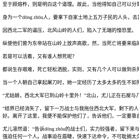
至于顾熔柞，则是明白这个道理。故此，当他得知自己可以分
身为一个dōng zhōu人，要拿下自家土地上五万子民的人头
因西北二军的逼压，北风山岭的人们，陷入了无端的惶恐里。
纵使他们曾为东帝站在山岭上放声高歌，然，当死亡将要来临
若是可以活着，又有谁人想死呢？
都说生存艰难，死亡轻松洒脱，实则，又有几个人可以做到杀
当一个人朝自己拿起屠刀时，她一定经历了太多太多的生不如
“尤姑娘，西北大军已到山岭十里外！”北山，尤儿正在石屋与
“结界已经消失了，留下一万战士与我拖住西北大军，剩下的人护
好。离开了这里，我便不能保护他们了，告诉他们，一定要靠
尤儿凛然道：“告诉dōng zhōu的战士们，实力较强者，
强迫任何一个人。战事迫在眉睫，快速下达命令，不可耽搁太