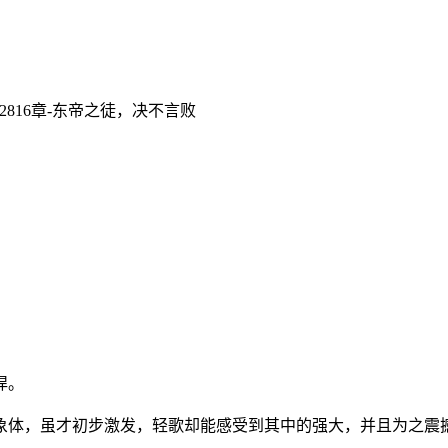
第2816章-东帝之徒，决不言败
悍。
象体，虽才初步激发，轻歌却能感受到其中的强大，并且为之震