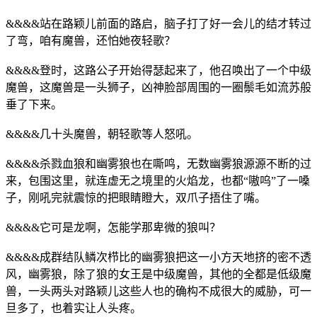
&&&&站在路颖儿前面的路启，脑子打了好一会儿的结才转过
了弯，咱有魔兽，还怕她夜轻歌？
&&&&登时，这路公子开始得瑟起来了，他召唤出了一个中级
魔兽，这魔兽是一头狮子，凶神脸部周围的一圈鬃毛如流苏般
垂了下来。
&&&&几十头魔兽，朝轻歌等人怒吼。
&&&&杀戮血狼和幽雾狼也在嘶鸣，无数幽雾狼源源不断的过
来，包围这里，就连虚无之境里的火焰龙，也都“嗷呜”了一嗓
子，刚吼完就震惊的把眼睛瞪大，双爪子捂住了嘴。
&&&&它可是龙啊，怎能学那卑微的狼叫？
&&&&成群结队鳞次栉比的幽雾狼把这一小方天地挤的密不透
风，幽雾狼，除了狼的女王是中级魔兽，其他的全都是低级魔
兽，一头两头对路颖儿这些人也的确构不成很大的威胁，可一
旦多了，也着实让人头疼。