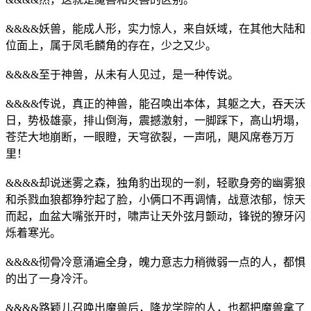
&&&&妖兽，能成人形，实力惊人，来自妖域，在其他大陆和
位面上，属于凤毛麟角的存在，少之又少。
&&&&至于神兽，从未有人见过，是一种传说。
&&&&传说，真正的神兽，能召唤出本体，其躯之大，吞天沃
日，势极雄豪，排山倒海，震撼激射，一脚踩下，高山坍塌，
苍茫大地崩断，一眼瞪，天穹欲裂，一声吼，飓风席卷万万
里！
&&&&却说迷雾之森，独角豹出现的一刹，轻歌身旁的幽雾狼
和杀戮血狼都狰狞起了脸，小俩口不再调情，战意浓郁，惊天
而起，血盆大嘴张开时，啸声让天外弦月颤动，锋锐的獠牙闪
烁着寒光。
&&&&彻骨冷意涌遍全身，魄力意志力稍微弱一点的人，都惧
的出了一身冷汗。
&&&&路颖儿召唤出魔兽后，降龙学院的人，也都把魔兽拿了