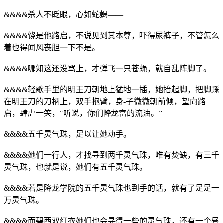
&&&&杀人不眨眼，心如蛇蝎——
&&&&饶是他路启，不说见到其本尊，吓得尿裤子，不管怎么
着也得闻风丧胆一下不是。
&&&&哪知这还没骂上，才弹飞一只苍蝇，就自乱阵脚了。
&&&&轻歌手里的明王刀朝地上猛地一插，她抬起脚，把脚踩
在明王刀的刀柄上，双手抱臂，身-子微微朝前倾，望向路
启，肆虐一笑，“听说，你们降龙富的流油。”
&&&&五千灵气珠，足以让她动手。
&&&&她们一行人，才找寻到两千灵气珠，唯有焚缺，有三千
灵气珠，也就是说，她们有五千灵气珠。
&&&&若是降龙学院的五千灵气珠也到手的话，就有了足足一
万灵气珠。
&&&&而碧西双红衣她们也会寻得一些的灵气珠，还有一个昼