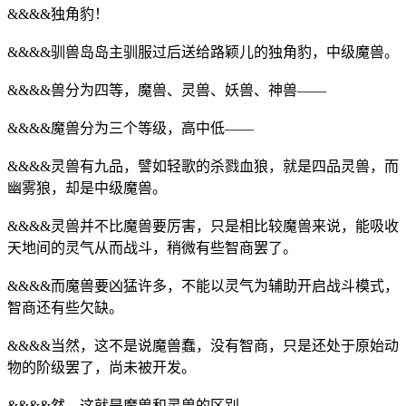
&&&&独角豹！
&&&&驯兽岛岛主驯服过后送给路颖儿的独角豹，中级魔兽。
&&&&兽分为四等，魔兽、灵兽、妖兽、神兽——
&&&&魔兽分为三个等级，高中低——
&&&&灵兽有九品，譬如轻歌的杀戮血狼，就是四品灵兽，而
幽雾狼，却是中级魔兽。
&&&&灵兽并不比魔兽要厉害，只是相比较魔兽来说，能吸收
天地间的灵气从而战斗，稍微有些智商罢了。
&&&&而魔兽要凶猛许多，不能以灵气为辅助开启战斗模式，
智商还有些欠缺。
&&&&当然，这不是说魔兽蠢，没有智商，只是还处于原始动
物的阶级罢了，尚未被开发。
&&&&然，这就是魔兽和灵兽的区别。