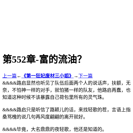
第552章-富的流油？
上一篇
←
《第一狂妃废材三小姐》
→
下一篇
&&&&路启显然也听见了队伍后面两个人的说话声，扶额，无
奈，不怕神一样的对手，就怕猪一样的队友，他路启再蠢，也
知道这种时候不该暴露自己荷包里所有的灵气珠。
&&&&路启只是听信了路颖儿的话，来找轻歌的茬，言语上指
桑骂槐的说几句再风度翩翩的离开就好。
&&&&毕竟，大名鼎鼎的夜轻歌，他还是知道的。