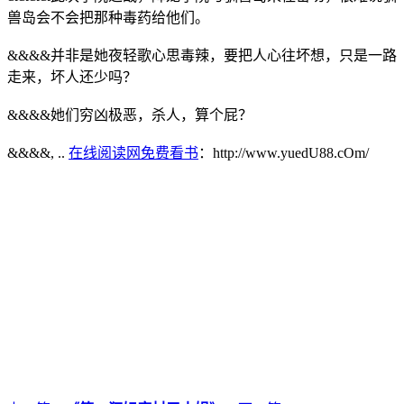
兽岛会不会把那种毒药给他们。
&&&&并非是她夜轻歌心思毒辣，要把人心往坏想，只是一路
走来，坏人还少吗？
&&&&她们穷凶极恶，杀人，算个屁？
&&&&, ..
在线阅读网免费看书
：http://www.yuedU88.cOm/