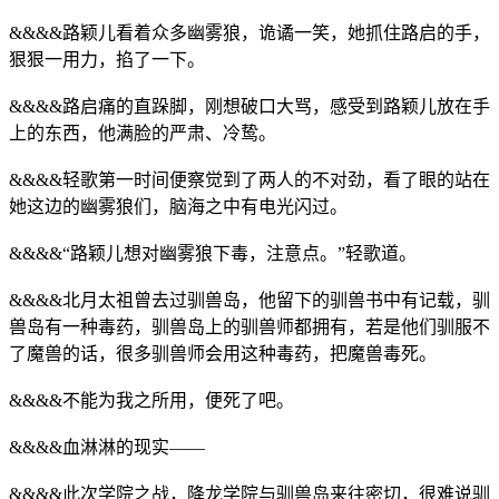
&&&&路颖儿看着众多幽雾狼，诡谲一笑，她抓住路启的手，
狠狠一用力，掐了一下。
&&&&路启痛的直跺脚，刚想破口大骂，感受到路颖儿放在手
上的东西，他满脸的严肃、冷鸷。
&&&&轻歌第一时间便察觉到了两人的不对劲，看了眼的站在
她这边的幽雾狼们，脑海之中有电光闪过。
&&&&“路颖儿想对幽雾狼下毒，注意点。”轻歌道。
&&&&北月太祖曾去过驯兽岛，他留下的驯兽书中有记载，驯
兽岛有一种毒药，驯兽岛上的驯兽师都拥有，若是他们驯服不
了魔兽的话，很多驯兽师会用这种毒药，把魔兽毒死。
&&&&不能为我之所用，便死了吧。
&&&&血淋淋的现实——
&&&&此次学院之战，降龙学院与驯兽岛来往密切，很难说驯