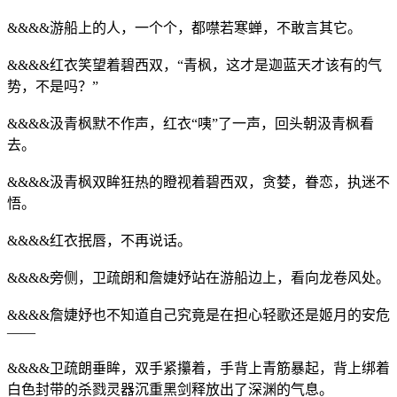
&&&&游船上的人，一个个，都噤若寒蝉，不敢言其它。
&&&&红衣笑望着碧西双，“青枫，这才是迦蓝天才该有的气
势，不是吗？”
&&&&汲青枫默不作声，红衣“咦”了一声，回头朝汲青枫看
去。
&&&&汲青枫双眸狂热的瞪视着碧西双，贪婪，眷恋，执迷不
悟。
&&&&红衣抿唇，不再说话。
&&&&旁侧，卫疏朗和詹婕妤站在游船边上，看向龙卷风处。
&&&&詹婕妤也不知道自己究竟是在担心轻歌还是姬月的安危
——
&&&&卫疏朗垂眸，双手紧攥着，手背上青筋暴起，背上绑着
白色封带的杀戮灵器沉重黑剑释放出了深渊的气息。