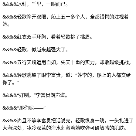
&&&&冰封，千里，一眼而已。
&&&&轻歌睁开双眼，船上五十多个人，全都错愕的注视着
她。
&&&&红衣双手环胸，看着轻歌挑了挑眉。
&&&&轻歌，似越来越强大了。
&&&&五行天赋运用自如，先天十重的实力，却敢越级挑战。
&&&&轻歌眺望了眼李富贵，道：“姓李的，船上的人都交给
你了。”
&&&&“好咧。”李富贵朗声道。
&&&&“那你呢——”
&&&&尚且不等李富贵把话说完，轻歌纵身一跳，一头扎进了
大海深处，冰冷深蓝的海水刺激着她吹弹可破敏感的肌肤。