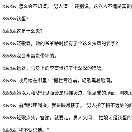
&&&&“怎么会不知道。”男人道：“还别说，这老人不愧是富
&&&&铁蛋？
&&&&这是什么鬼？
&&&&轻歌窘，她的爷爷啥时候有了个这么拉风的名字？
&&&&定会李富贵带坏的。
&&&&远处，马身上的李富贵打了个深深的喷嚏。
&&&&“映月楼在哪里？”栅栏篱笆前，轻歌黑着脸问。
&&&&她以为和爷爷见面会是相拥哭泣，很温馨的场面，哪知
&&&&“前面那座阁楼，就是映月楼了。”男人指了指不远处的
&&&&轻歌点头，答谢，就要走，男人又问，“姑娘可是铁蛋
&&&&“我不认识他。”