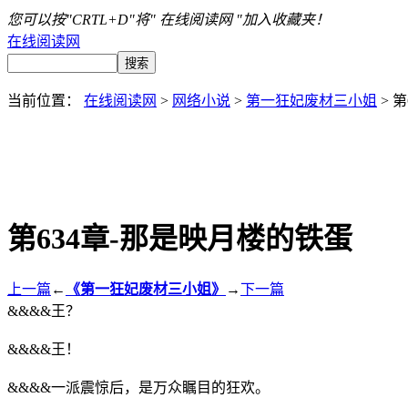
您可以按"CRTL+D"将" 在线阅读网 "加入收藏夹！
在线阅读网
当前位置：
在线阅读网
>
网络小说
>
第一狂妃废材三小姐
> 
第634章-那是映月楼的铁蛋
上一篇
←
《第一狂妃废材三小姐》
→
下一篇
&&&&王？
&&&&王！
&&&&一派震惊后，是万众瞩目的狂欢。