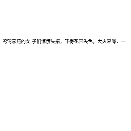
，莺莺燕燕的女-子们惊慌失措，吓得花容失色，大火哀嚎，一