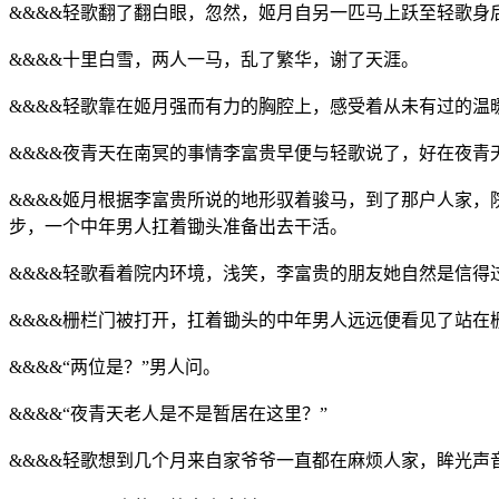
&&&&轻歌翻了翻白眼，忽然，姬月自另一匹马上跃至轻歌身
&&&&十里白雪，两人一马，乱了繁华，谢了天涯。
&&&&轻歌靠在姬月强而有力的胸腔上，感受着从未有过的温
&&&&夜青天在南冥的事情李富贵早便与轻歌说了，好在夜
&&&&姬月根据李富贵所说的地形驭着骏马，到了那户人家，
步，一个中年男人扛着锄头准备出去干活。
&&&&轻歌看着院内环境，浅笑，李富贵的朋友她自然是信
&&&&栅栏门被打开，扛着锄头的中年男人远远便看见了站
&&&&“两位是？”男人问。
&&&&“夜青天老人是不是暂居在这里？”
&&&&轻歌想到几个月来自家爷爷一直都在麻烦人家，眸光声