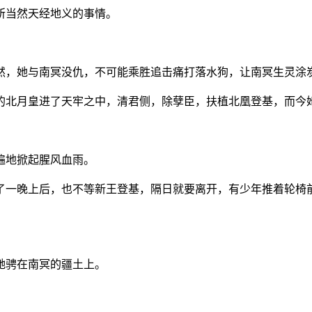
所当然天经地义的事情。
突然，她与南冥没仇，不可能乘胜追击痛打落水狗，让南冥生灵涂
贵的北月皇进了天牢之中，清君侧，除孽臣，扶植北凰登基，而今
遍地掀起腥风血雨。
住了一晚上后，也不等新王登基，隔日就要离开，有少年推着轮椅
驰骋在南冥的疆土上。