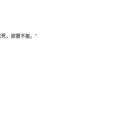
欲死，欲罢不能。”