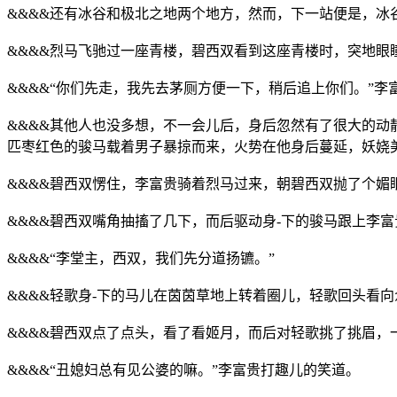
&&&&还有冰谷和极北之地两个地方，然而，下一站便是，冰
&&&&烈马飞驰过一座青楼，碧西双看到这座青楼时，突地眼
&&&&“你们先走，我先去茅厕方便一下，稍后追上你们。”
&&&&其他人也没多想，不一会儿后，身后忽然有了很大的动
匹枣红色的骏马载着男子暴掠而来，火势在他身后蔓延，妖娆
&&&&碧西双愣住，李富贵骑着烈马过来，朝碧西双抛了个媚
&&&&碧西双嘴角抽搐了几下，而后驱动身-下的骏马跟上李富
&&&&“李堂主，西双，我们先分道扬镳。”
&&&&轻歌身-下的马儿在茵茵草地上转着圈儿，轻歌回头看向
&&&&碧西双点了点头，看了看姬月，而后对轻歌挑了挑眉，
&&&&“丑媳妇总有见公婆的嘛。”李富贵打趣儿的笑道。