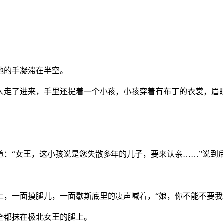
他的手凝滞在半空。
男人走了进来，手里还提着一个小孩，小孩穿着有布丁的衣裳，眉
道：“女王，这小孩说是您失散多年的儿子，要来认亲……”说到
上，一面摸腿儿，一面歇斯底里的凄声喊着，“娘，你不能不要我
全都抹在极北女王的腿上。