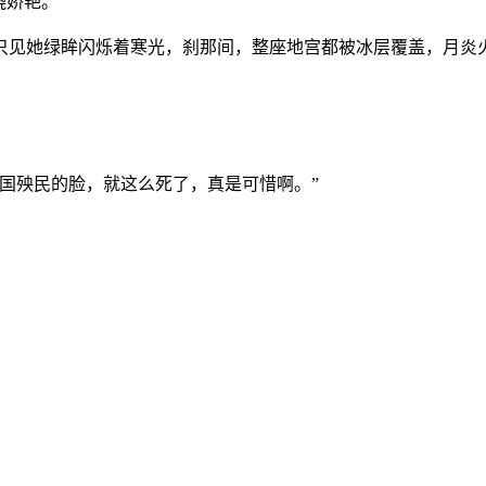
娆娇艳。
，只见她绿眸闪烁着寒光，刹那间，整座地宫都被冰层覆盖，月炎
祸国殃民的脸，就这么死了，真是可惜啊。”