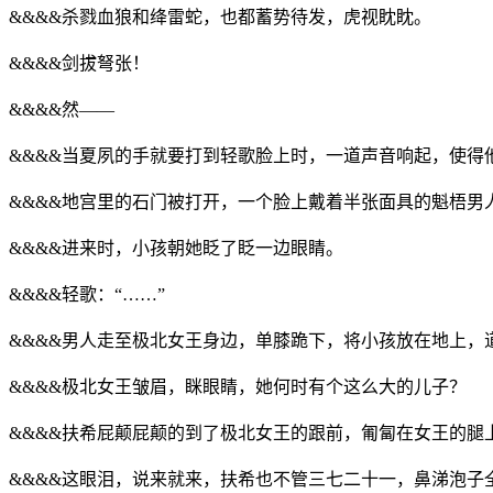
&&&&杀戮血狼和绛雷蛇，也都蓄势待发，虎视眈眈。
&&&&剑拔弩张！
&&&&然——
&&&&当夏夙的手就要打到轻歌脸上时，一道声音响起，使得
&&&&地宫里的石门被打开，一个脸上戴着半张面具的魁梧
&&&&进来时，小孩朝她眨了眨一边眼睛。
&&&&轻歌：“……”
&&&&男人走至极北女王身边，单膝跪下，将小孩放在地上，
&&&&极北女王皱眉，眯眼睛，她何时有个这么大的儿子？
&&&&扶希屁颠屁颠的到了极北女王的跟前，匍匐在女王的腿
&&&&这眼泪，说来就来，扶希也不管三七二十一，鼻涕泡子