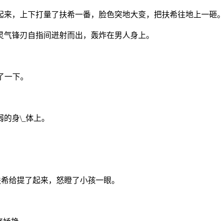
了起来，上下打量了扶希一番，脸色突地大变，把扶希往地上一砸
灵气锋刃自指间迸射而出，轰炸在男人身上。
了一下。
的身\_体上。
扶希给提了起来，怒瞪了小孩一眼。