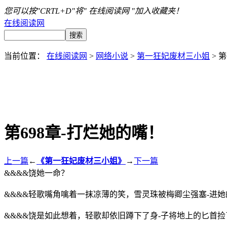
您可以按"CRTL+D"将" 在线阅读网 "加入收藏夹！
在线阅读网
当前位置：
在线阅读网
>
网络小说
>
第一狂妃废材三小姐
> 
第698章-打烂她的嘴！
上一篇
←
《第一狂妃废材三小姐》
→
下一篇
&&&&饶她一命？
&&&&轻歌嘴角噙着一抹凉薄的笑，雪灵珠被梅卿尘强塞-进
&&&&饶是如此想着，轻歌却依旧蹲下了身-子将地上的匕首