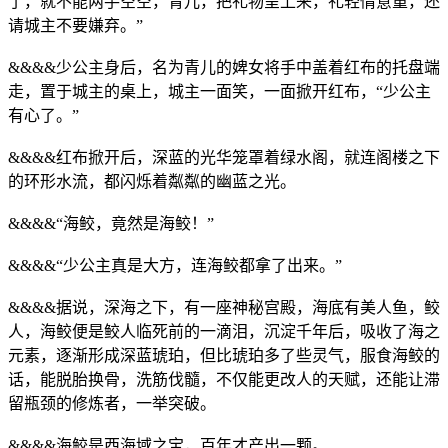
了，就不能两手空空，青儿，把礼物呈上来，礼轻情意重，还
请城主不要嫌弃。”
&&&&少公主身后，名为青儿的婢女将手中盖着红布的托盘端
走，置于城主的桌上，城主一面笑，一面掀开红布，“少公主
有心了。”
&&&&红布掀开后，深蓝的光华笼罩着绿水阁，就连阁楼之下
的环形水流，都闪烁着粼粼的幽蓝之光。
&&&&“海鲛，竟然是海鲛！”
&&&&“少公主真是大方，连海鲛都拿了出来。”
&&&&据说，深海之下，有一座神秘宫殿，海底有美人鱼，鲛
人，海鲛便是鲛人临死前的一滴泪，沉淀千年后，吸收了海之
元素，逐渐形成深蓝琥珀，但比琥珀多了些灵气，服食海鲛的
话，能脱胎换骨，洗筋伐髓，不仅能更改人的天赋，还能让滞
留瓶颈的修炼者，一举突破。
&&&&海鲛是西海域之宝，百年才产出一颗。