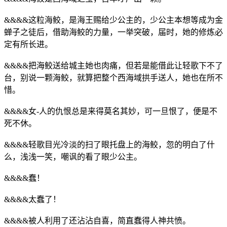
&&&&这粒海鲛，是海王赐给少公主的，少公主本想等成为金
蝉子之徒后，借助海鲛的力量，一举突破，届时，她的修炼必
定有所长进。
&&&&把海鲛送给城主她也肉痛，但若是能借此让轻歌下不了
台，别说一颗海鲛，就算把整个西海域拱手送人，她也在所不
惜。
&&&&女-人的仇恨总是来得莫名其妙，可一旦恨了，便是不
死不休。
&&&&轻歌目光冷淡的扫了眼托盘上的海鲛，忽的明白了什
么，浅浅一笑，嘲讽的看了眼少公主。
&&&&蠢！
&&&&太蠢了！
&&&&被人利用了还沾沾自喜，简直蠢得人神共愤。