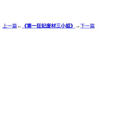
上一篇
←
《第一狂妃废材三小姐》
→
下一篇