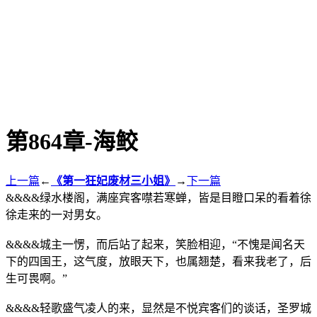
第864章-海鲛
上一篇
←
《第一狂妃废材三小姐》
→
下一篇
&&&&绿水楼阁，满座宾客噤若寒蝉，皆是目瞪口呆的看着徐
徐走来的一对男女。
&&&&城主一愣，而后站了起来，笑脸相迎，“不愧是闻名天
下的四国王，这气度，放眼天下，也属翘楚，看来我老了，后
生可畏啊。”
&&&&轻歌盛气凌人的来，显然是不悦宾客们的谈话，圣罗城