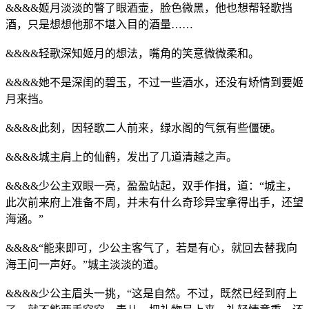
&&&&姬月淡淡的瞥了眼酒壶，脸色微黑，他也想帮轻歌挡
酒，只是想想他那不堪入目的酒量……
&&&&轻歌深知姬月的想法，嘴角的笑意微微柔和。
&&&&她不是深闺的碧玉，不过一些酒水，还没有矫情到要姬
月来挡。
&&&&此刻，因轻歌二人前来，绿水阁的气氛有些僵硬。
&&&&城主肩上的仙鹤，发出了几道清越之声。
&&&&少公主双眼一亮，盈盈站起，双手作揖，道：“城主，
此次前来府上准备不周，并未有什么奇珍异宝拿得出手，还望
海涵。”
&&&&“能来即可，少公主客气了，若是有心，就回去替我向
海王问一声好。”城主淡淡的道。
&&&&少公主眉头一挑，“这是自然。不过，既然已经到府上