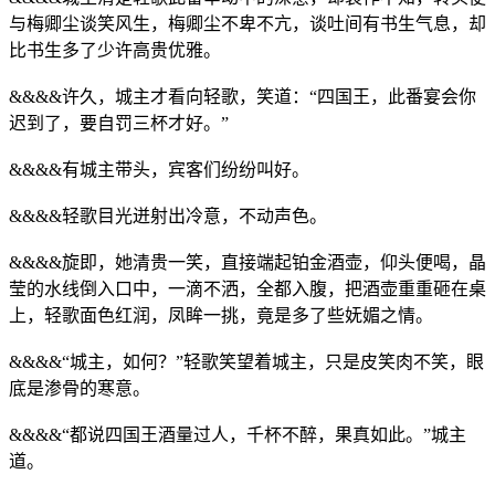
与梅卿尘谈笑风生，梅卿尘不卑不亢，谈吐间有书生气息，却
比书生多了少许高贵优雅。
&&&&许久，城主才看向轻歌，笑道：“四国王，此番宴会你
迟到了，要自罚三杯才好。”
&&&&有城主带头，宾客们纷纷叫好。
&&&&轻歌目光迸射出冷意，不动声色。
&&&&旋即，她清贵一笑，直接端起铂金酒壶，仰头便喝，晶
莹的水线倒入口中，一滴不洒，全都入腹，把酒壶重重砸在桌
上，轻歌面色红润，凤眸一挑，竟是多了些妩媚之情。
&&&&“城主，如何？”轻歌笑望着城主，只是皮笑肉不笑，眼
底是渗骨的寒意。
&&&&“都说四国王酒量过人，千杯不醉，果真如此。”城主
道。