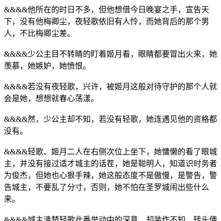
&&&&他所在的时日不多，但他想借今日晚宴之手，宣告天
下，没有他梅卿尘，夜轻歌依旧有人怜，而她背后的那个男
人，不比梅卿尘差。
&&&&少公主目不转睛的盯着姬月看，眼睛都要冒出火来，她
羡慕，她嫉妒，她愤恨。
&&&&若没有夜轻歌，兴许，被姬月这般对待守护的那个人就
会是她，想想就春心荡漾。
&&&&然，少公主却不知，若没有轻歌，她连遇见他的资格都
没有。
&&&&轻歌、姬月二人在右侧次位上坐下，她慵懒的看了眼城
主，并没有接过适才城主的话茬，她是聪明人，知道识时务者
为俊杰，但她也心狠手辣，她这般态度不是傲慢，是警告，警
告城主，不要乱了分寸，否则，她不怕在圣罗城闹出些什么
来。
&&&&城主清楚轻歌此番举动中的深意，却装作不知，转头便