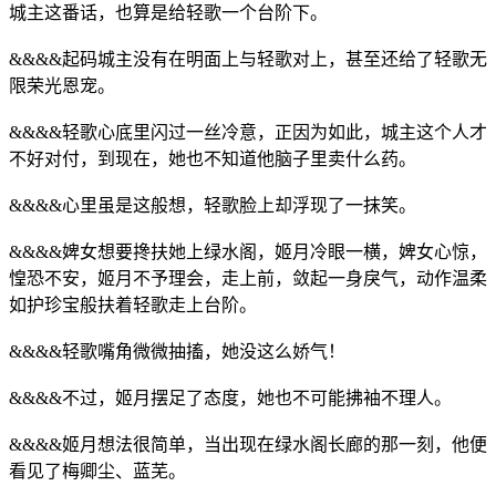
城主这番话，也算是给轻歌一个台阶下。
&&&&起码城主没有在明面上与轻歌对上，甚至还给了轻歌无
限荣光恩宠。
&&&&轻歌心底里闪过一丝冷意，正因为如此，城主这个人才
不好对付，到现在，她也不知道他脑子里卖什么药。
&&&&心里虽是这般想，轻歌脸上却浮现了一抹笑。
&&&&婢女想要搀扶她上绿水阁，姬月冷眼一横，婢女心惊，
惶恐不安，姬月不予理会，走上前，敛起一身戾气，动作温柔
如护珍宝般扶着轻歌走上台阶。
&&&&轻歌嘴角微微抽搐，她没这么娇气！
&&&&不过，姬月摆足了态度，她也不可能拂袖不理人。
&&&&姬月想法很简单，当出现在绿水阁长廊的那一刻，他便
看见了梅卿尘、蓝芜。