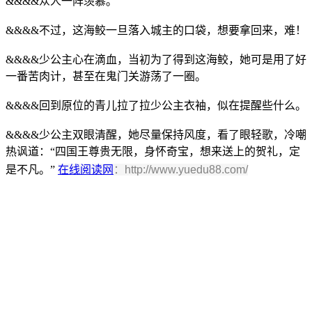
&&&&众人一阵羡慕。
&&&&不过，这海鲛一旦落入城主的口袋，想要拿回来，难！
&&&&少公主心在滴血，当初为了得到这海鲛，她可是用了好
一番苦肉计，甚至在鬼门关游荡了一圈。
&&&&回到原位的青儿拉了拉少公主衣袖，似在提醒些什么。
&&&&少公主双眼清醒，她尽量保持风度，看了眼轻歌，冷嘲
热讽道：“四国王尊贵无限，身怀奇宝，想来送上的贺礼，定
是不凡。”
在线阅读网
：http://www.yuedu88.com/