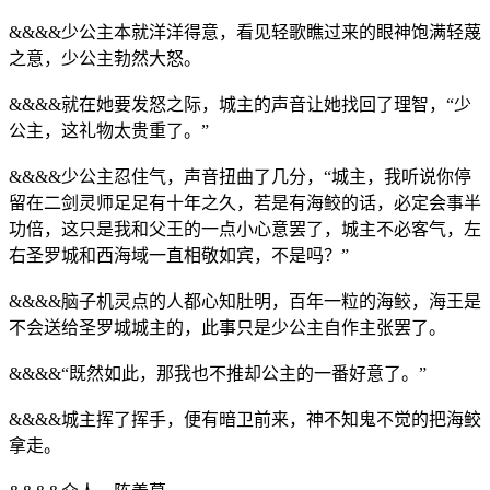
&&&&少公主本就洋洋得意，看见轻歌瞧过来的眼神饱满轻蔑
之意，少公主勃然大怒。
&&&&就在她要发怒之际，城主的声音让她找回了理智，“少
公主，这礼物太贵重了。”
&&&&少公主忍住气，声音扭曲了几分，“城主，我听说你停
留在二剑灵师足足有十年之久，若是有海鲛的话，必定会事半
功倍，这只是我和父王的一点小心意罢了，城主不必客气，左
右圣罗城和西海域一直相敬如宾，不是吗？”
&&&&脑子机灵点的人都心知肚明，百年一粒的海鲛，海王是
不会送给圣罗城城主的，此事只是少公主自作主张罢了。
&&&&“既然如此，那我也不推却公主的一番好意了。”
&&&&城主挥了挥手，便有暗卫前来，神不知鬼不觉的把海鲛
拿走。