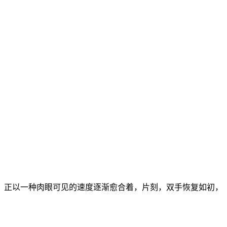
，正以一种肉眼可见的速度逐渐愈合着，片刻，双手恢复如初，