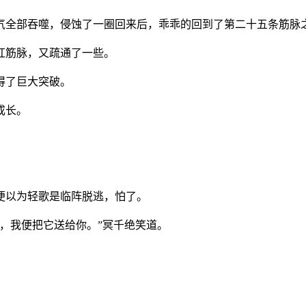
之气全部吞噬，侵蚀了一圈回来后，乖乖的回到了第二十五条筋脉
红筋脉，又疏通了一些。
得了巨大突破。
成长。
便以为轻歌是临阵脱逃，怕了。
头，我便把它送给你。”冥千绝笑道。