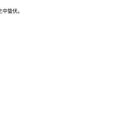
之中蛰伏。