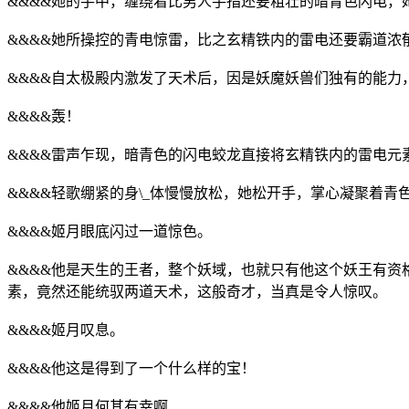
&&&&她的手中，缠绕着比男人手指还要粗壮的暗青色闪电，
&&&&她所操控的青电惊雷，比之玄精铁内的雷电还要霸道浓
&&&&自太极殿内激发了天术后，因是妖魔妖兽们独有的能力
&&&&轰！
&&&&雷声乍现，暗青色的闪电蛟龙直接将玄精铁内的雷电
&&&&轻歌绷紧的身\_体慢慢放松，她松开手，掌心凝聚着
&&&&姬月眼底闪过一道惊色。
&&&&他是天生的王者，整个妖域，也就只有他这个妖王有
素，竟然还能统驭两道天术，这般奇才，当真是令人惊叹。
&&&&姬月叹息。
&&&&他这是得到了一个什么样的宝！
&&&&他姬月何其有幸啊