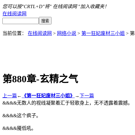
您可以按"CRTL+D"将" 在线阅读网 "加入收藏夹！
在线阅读网
当前位置：
在线阅读网
>
网络小说
>
第一狂妃废材三小姐
> 
第880章-玄精之气
上一篇
←
《第一狂妃废材三小姐》
→
下一篇
&&&&无数人的视线凝聚着汇于轻歌身上，无不透露着震撼。
&&&&这个疯子。
&&&&魇低吼。