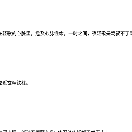
珠在轻歌的心脏里，危及心脉性命，一时之间，夜轻歌是驾驭不了
靠近玄精铁柱。