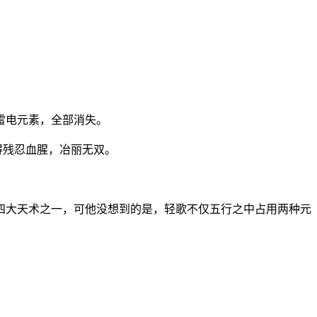
雷电元素，全部消失。
得残忍血腥，冶丽无双。
四大天术之一，可他没想到的是，轻歌不仅五行之中占用两种元