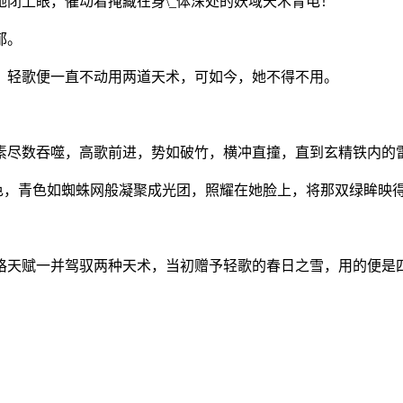
她闭上眼，催动着掩藏在身\_体深处的妖域天术青电！
郁。
，轻歌便一直不动用两道天术，可如今，她不得不用。
元素尽数吞噬，高歌前进，势如破竹，横冲直撞，直到玄精铁内的
青色，青色如蜘蛛网般凝聚成光团，照耀在她脸上，将那双绿眸映
资格天赋一并驾驭两种天术，当初赠予轻歌的春日之雪，用的便是