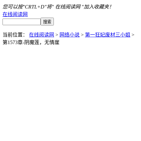
您可以按"CRTL+D"将" 在线阅读网 "加入收藏夹！
在线阅读网
当前位置：
在线阅读网
>
网络小说
>
第一狂妃废材三小姐
>
第1573章-阴魔莲，无情崖