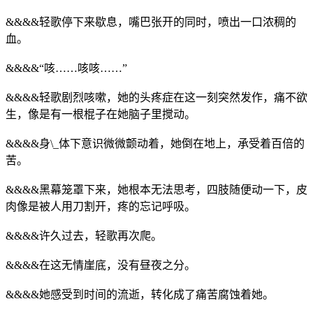
&&&&轻歌停下来歇息，嘴巴张开的同时，喷出一口浓稠的
血。
&&&&“咳……咳咳……”
&&&&轻歌剧烈咳嗽，她的头疼症在这一刻突然发作，痛不欲
生，像是有一根棍子在她脑子里搅动。
&&&&身\_体下意识微微颤动着，她倒在地上，承受着百倍的
苦。
&&&&黑幕笼罩下来，她根本无法思考，四肢随便动一下，皮
肉像是被人用刀割开，疼的忘记呼吸。
&&&&许久过去，轻歌再次爬。
&&&&在这无情崖底，没有昼夜之分。
&&&&她感受到时间的流逝，转化成了痛苦腐蚀着她。