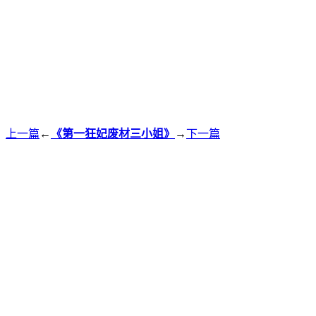
上一篇
←
《第一狂妃废材三小姐》
→
下一篇