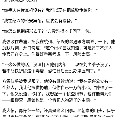
“你手边有传真机没有？我可以现在把草稿传给你。”
“我在绍兴的公安宾馆，应该会有设备。”
“你怎么跑到绍兴去了？”方震难得地多问了一句。
我强收住悲痛，把我在杭州、绍兴的遭遇跟方震说了一下。他
沉默片刻，开口说道：“这个细柳营我知道，可是背了不少人
命官司在身上。你最好重新考虑一下，风险太高。”
“不这么做的话，没法打入他们内部——现在刘老爷子没了，
若不尽快铲除这个毒瘤，恐怕日后更没办法压制了。”
方震似乎被我说服了，他没有继续劝说：“我在绍兴公安有一
个熟人，我让他提供协助，但你自己千万得小心。”停顿了一
下，他又说道，“对了，我想起一个侦查细节，也许能帮到你
——细柳营，应该也是一个青花人物罐子的主题。”
我大惊，再仔细一想，还真是这么回事。老朝奉的山头，似乎
是以五罐来命名：有“鬼谷子下山”罐，所以卫辉是鬼谷子一派