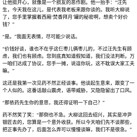
让他挺开心，就像是一个损友的恶作剧。他一抬手：“汪先
生，今天我在这儿，是代表我老板来跟你谈的。我听大柳说
了，您手里掌握着西厢‘焚香拜月’罐的秘密啊，想卖个好价
钱？”
“是。”我面无表情，尽可能少说话。
“价钱好谈，谁也不在乎这仨枣儿俩枣儿的，不过汪先生有顾
虑，我们也有顾虑。您到底真知道假知道，我们没法判断。万
一咱们达成了协议，您手一摊，说逗你玩，这不耽误大家工夫
嘛。”
这还是我第一次见药不然正经谈事。他谈起生意来，跟变了一
个人似的。这番话敲山震虎，语带威胁，又隐隐留出了口风。
“那依药先生你的意思，我还得证明一下自己？”
药不然笑了笑：“那倒也不急。大柳这回去绍兴，其实是冲尹
银匠去的，您算是一个意外收获。所以今天咱们先不谈那些，
把正事先办了，后面怎么弄可以慢慢谈嘛，我们不是很急。”