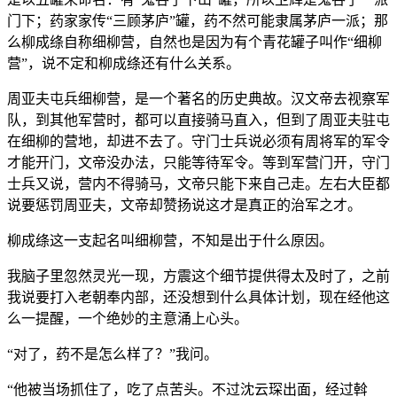
门下；药家家传“三顾茅庐”罐，药不然可能隶属茅庐一派；那
么柳成绦自称细柳营，自然也是因为有个青花罐子叫作“细柳
营”，说不定和柳成绦还有什么关系。
周亚夫屯兵细柳营，是一个著名的历史典故。汉文帝去视察军
队，到其他军营时，都可以直接骑马直入，但到了周亚夫驻屯
在细柳的营地，却进不去了。守门士兵说必须有周将军的军令
才能开门，文帝没办法，只能等待军令。等到军营门开，守门
士兵又说，营内不得骑马，文帝只能下来自己走。左右大臣都
说要惩罚周亚夫，文帝却赞扬说这才是真正的治军之才。
柳成绦这一支起名叫细柳营，不知是出于什么原因。
我脑子里忽然灵光一现，方震这个细节提供得太及时了，之前
我说要打入老朝奉内部，还没想到什么具体计划，现在经他这
么一提醒，一个绝妙的主意涌上心头。
“对了，药不是怎么样了？”我问。
“他被当场抓住了，吃了点苦头。不过沈云琛出面，经过斡