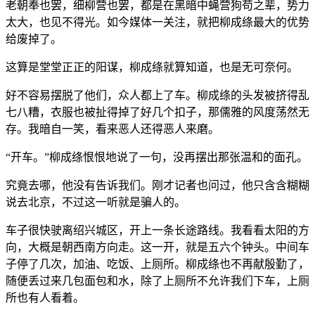
老朝奉也罢，细柳营也罢，都是在黑暗中蝇营狗苟之辈，势力
太大，也见不得光。如今媒体一关注，就把柳成绦最大的优势
给废掉了。
这算是堂堂正正的阳谋，柳成绦就算知道，也是无可奈何。
好不容易摆脱了他们，众人都上了车。柳成绦的头发被挤得乱
七八糟，衣服也被扯得掉了好几个扣子，那儒雅的风度荡然无
存。我暗自一笑，看来恶人还得恶人来磨。
“开车。”柳成绦恨恨地说了一句，没再摆出那张温和的面孔。
究竟去哪，他没有告诉我们。刚才记者也问过，他只含含糊糊
说去北京，不过这一听就是骗人的。
车子很快驶离绍兴城区，开上一条长途路线。我看看太阳的方
向，大概是朝西南方向走。这一开，就是五六个钟头。中间车
子停了几次，加油、吃饭、上厕所。柳成绦也不再献殷勤了，
随便丢过来几包面包和水，除了上厕所不允许我们下车，上厕
所也有人看着。