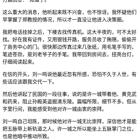
这么重大的消息，他听起来既不兴奋，也不惊讶。我怀疑他们
早掌握了郑教授的情况，所以才一直没让他进入决策圈。
我把电话挂掉之后，下楼去找传真机。这大半夜的，可不太好
找。好在我有证件，又用银钱开路，服务员收了贿赂，偷偷开
了商务中心的门。很快那边传真过来几张纸，用毛笔手写的，
笔迹苍劲，是刘老爷子的手笔。我带回到房间去，扭亮台灯，
仔细阅读起来。
在信的开头，刘一鸣说他最近忽有所感，恐怕不久于人世，有
些话应该跟我交代一下。
然后他讲起了民国的一段往事，说的是许一城带着他、黄克武
和药来，阻止孙殿英盗掘清东陵。篇幅所限，细节不多，但从
字里行间，我能感受到他对许一城由衷的崇拜。
刘一鸣自己坦陈，那时候他对许一城无比崇拜，深信他才是能
把五脉带上新轨道之人。许一城之所以能坐上五脉掌门之位，
也是他暗中推动所致。