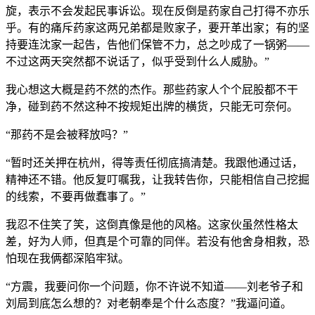
旋，表示不会发起民事诉讼。现在反倒是药家自己打得不亦乐
乎。有的痛斥药家这两兄弟都是败家子，要开革出家；有的坚
持要连沈家一起告，告他们保管不力，总之吵成了一锅粥——
不过这两天突然都不说话了，似乎受到什么人威胁。”
我心想这大概是药不然的杰作。那些药家人个个屁股都不干
净，碰到药不然这种不按规矩出牌的横货，只能无可奈何。
“那药不是会被释放吗？”
“暂时还关押在杭州，得等责任彻底搞清楚。我跟他通过话，
精神还不错。他反复叮嘱我，让我转告你，只能相信自己挖掘
的线索，不要再做蠢事了。”
我忍不住笑了笑，这倒真像是他的风格。这家伙虽然性格太
差，好为人师，但真是个可靠的同伴。若没有他舍身相救，恐
怕现在我俩都深陷牢狱。
“方震，我要问你一个问题，你不许说不知道——刘老爷子和
刘局到底怎么想的？对老朝奉是个什么态度？”我逼问道。