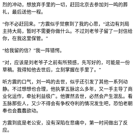
烈的冲动，想放弃手里的一切，赶回北京去参加刘一鸣的葬
礼，最后送他一程。
“你不必赶回来。”方震似乎觉察到了我的心思，“这边有刘局
主持大局，暂时不需要你做什么。不过刘老爷子留了一封信给
你，在我这里保管。”
“给我留的信？”我一阵错愕。
“对，应该是刘老爷子之前有所预感，先写好的，可能是一份
草稿。我得知他去世后，立刻掌握在手里了。”
听方震的口气，刘一鸣的去世，似乎还引发了其他一系列动
静。不过想想也合理，他执掌五脉这么多年，又一手主导了商
业化运作，牵扯利益极广。他骤然去世，必然会产生混乱。看
五脉那些人，又少不得会有争权夺利的情况发生吧，恐怕老朝
奉也会蠢蠢欲动。
方震到底是老公安，没有深陷在悲痛中，第一时间做出了反
应。