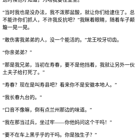
“当时我也是没办法，我不泼那盆酸，就让你们给逮住了。总
不能许你们抓人，不许我反抗吧？”我眯着眼睛，随着车子颠
簸一晃一晃。
“敢伤害我弟弟的人，没一个能活的。”龙王咬牙切齿。
“你亲弟弟？”
“那是我兄弟，当初在寿春，要不是他挡着，我就让另外一伙
土夫子给打死了。”
“寿春？现在是叫寿县吧？看来你不是安徽本地人。”
“我长春九台的。”
“口音不像嘛，倒有点兰州那边的味道。”
“我在那当过兵，坐过牢——你他妈问这个干吗！”
“要不在车上黑乎乎的干吗。你是独生子？”