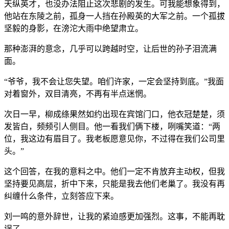
天纵英才，也没办法阻止这次悲剧的发生。可我能想象得到，
他站在东陵之前，孤身一人挡在孙殿英的大军之前。一个孤拔
坚毅的身影，在滂沱大雨中绝望肃立。
那种澎湃的意念，几乎可以跨越时空，让后世的孙子泪流满
面。
“爷爷，我不会让您失望。咱们许家，一定会坚持到底。”我面
对着窗外，双目清亮，不再有半点迷惘。
次日一早，柳成绦果然如约出现在宾馆门口，他衣冠楚楚，须
发皆白，频频引人侧目。他一看我们俩下楼，咧嘴笑道：“两
位，我这边有眉目了。我老板愿意见你，不过得在我们公司里
头。”
这个回答，在我的意料之中。他们一定不肯放弃主动权，但我
坚持要见高层，折中下来，只能是我去他们老巢了。我没有再
纠缠什么条件，立刻答应下来。
刘一鸣的意外辞世，让我的紧迫感更加强烈。这事，不能再耽
误了。