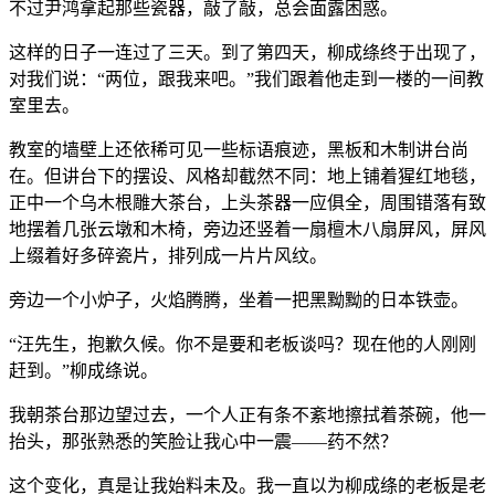
不过尹鸿拿起那些瓷器，敲了敲，总会面露困惑。
这样的日子一连过了三天。到了第四天，柳成绦终于出现了，
对我们说：“两位，跟我来吧。”我们跟着他走到一楼的一间教
室里去。
教室的墙壁上还依稀可见一些标语痕迹，黑板和木制讲台尚
在。但讲台下的摆设、风格却截然不同：地上铺着猩红地毯，
正中一个乌木根雕大茶台，上头茶器一应俱全，周围错落有致
地摆着几张云墩和木椅，旁边还竖着一扇檀木八扇屏风，屏风
上缀着好多碎瓷片，排列成一片片风纹。
旁边一个小炉子，火焰腾腾，坐着一把黑黝黝的日本铁壶。
“汪先生，抱歉久候。你不是要和老板谈吗？现在他的人刚刚
赶到。”柳成绦说。
我朝茶台那边望过去，一个人正有条不紊地擦拭着茶碗，他一
抬头，那张熟悉的笑脸让我心中一震——药不然？
这个变化，真是让我始料未及。我一直以为柳成绦的老板是老