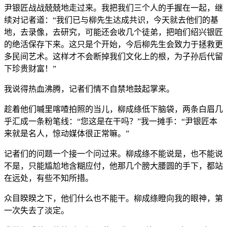
尹银匠战战兢兢地走过来。我把我们三个人的手握在一起，继
续对记者道：“我们已与柳先生达成共识，今天就去他们的基
地，去录像，去研究，可能还会收几个徒弟，把咱们绍兴银匠
的绝活保存下来。这只是个开始，今后柳先生会致力于拯救更
多民间艺术。这样才不会断掉我们文化上的根，为子孙后代留
下珍贵财富！”
我说得热血沸腾，记者们情不自禁地鼓起掌来。
趁着他们嘁里喀喳拍照的当儿，柳成绦低下脑袋，两条白眉几
乎汇成一条粉笔线：“您这是在干吗？”我一摊手：“尹银匠本
来就是名人，惊动媒体很正常嘛。”
记者们的问题一个接一个问过来。柳成绦不能说是，也不能说
不是，只能尴尬地含糊应付，他那几个膀大腰圆的手下，都站
在远处，有些不知所措。
众目睽睽之下，他们什么也不能干。柳成绦瞪向我的眼神，第
一次失去了淡定。