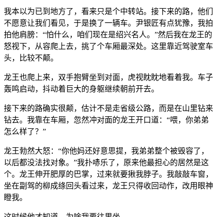
我本以为已到地方了，看来只是个中转站。接下来的路，他们
不愿意让我们看见，于是换了一辆车。尹银匠有点犹豫，我拍
拍他肩膀：“怕什么，咱们现在是绍兴名人。”然后我在龙王的
怒视下，从容爬上去，挑了个车厢最深处。这里靠近驾驶室车
头，比较不颠。
龙王也爬上来，双手抱臂坐到对面，虎视眈眈地看着我。车子
轰鸣启动，抖动着巨大的身躯继续朝前开去。
接下来的路确实很颠，估计不是走省级公路，而是在山里钻来
钻去。我靠在车厢，忽然冲对面的龙王开口道：“喂，你弟弟
怎么样了？”
龙王勃然大怒：“你他妈还好意思提，我弟弟整个被毁容了，
以后都没法找对象。”我扑哧乐了，原来他最担心的居然是这
个。龙王伸开肥厚的巴掌，过来就要揪我脖子。我敲敲车窗，
坐在副驾的柳成绦回头看过来，龙王只得收回动作，改用眼神
瞪我。
这时候他才知道，为啥我要往里坐。