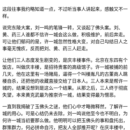
这段往事我约略知道一点，不过听当事人讲起来，感触又不一
样。
说完东陵大案，刘一鸣的笔锋一转，又谈起了佛头案。刘、
黄、药三人谁都不信许一城会这么做，积极维护，前后奔走。
可让他们郁闷的是，许一城忽然性格大变，对自己勾结日人之
事毫无愧疚，反而把刘、黄、药三人赶走。
让他们三人态度发生剧变的，是庆丰楼事件。北京在东四有个
饭店，叫做庆丰楼，是招待贵客的高级馆子。许一城被捕的前
几天，他在这里有一场赌局，逼得一个叫楼胤凡的古董商人跳
楼自杀，还把他的收藏直接交给了日本人。三人本来是帮许一
城的，结果没想到是这么一个结果。从那之后，三人终于彻底
失望，本来黄克武最为推崇许一城，结果变得最为憎恶。
一直到我揭破了玉佛头之谜，他们心中才略微释然，了解许一
城的用心。可是心结仍未去除，刘一鸣说他至今也不明白，为
何许一城当初要那么做。他明明可以把玉佛头的事和盘托出，
群策群力，何必拼命自污，把友人全部推开呢？在庆丰楼中，