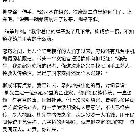
柳成绦一伸手：“公司不在绍兴，得麻烦二位出趟远门了，上
车吧。”说完一辆桑塔纳开了过来，规格不低。
“稍等片刻。”我学着他的样子鼓了几下掌。柳成绦一愣，不知
道我葫芦里卖的什么药。
忽然之间，七八个记者模样的人涌了过来，旁边还有几台相机
和摄像机跟拍。带头一个女记者把话筒伸向柳城绦：“柳先
生，我是绍兴晚报的记者，你这次来绍兴寻找民间手工艺人，
挽救失传绝活，是出于国家安排还是个人兴趣？”
柳成绦有点蒙，我走过去，亲热地扶住他的肩，对记者说：
“柳先生是一位热心公益的企业家，他珍视民族传统，一直想
做一些有益的事，回馈社会。他上次来到绍兴，看到很多民间
手艺者慢慢老去，可一手绝活却没有人愿意学，不少已经失
传，令人扼腕。柳先生感慨之余，决定投资一大笔钱，用于民
间传统工艺保护。八字桥的尹银匠，就是他决定资助的第一位
民间匠人。老尹，你过来。”