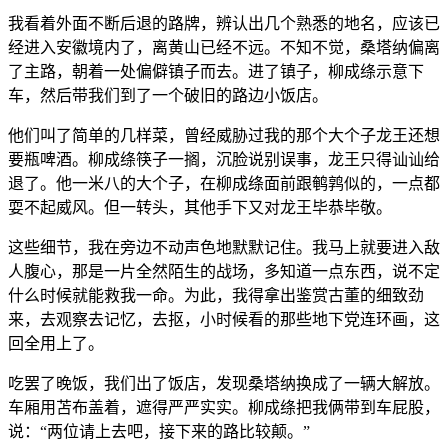
我看着外面不断后退的路牌，辨认出几个熟悉的地名，应该已
经进入安徽境内了，离黄山已经不远。不知不觉，桑塔纳偏离
了主路，朝着一处偏僻镇子而去。进了镇子，柳成绦示意下
车，然后带我们到了一个破旧的路边小饭店。
他们叫了简单的几样菜，曾经威胁过我的那个大个子龙王还想
要瓶啤酒。柳成绦筷子一搁，沉脸说别误事，龙王只得讪讪给
退了。他一米八的大个子，在柳成绦面前跟鹌鹑似的，一点都
耍不起威风。但一转头，其他手下又对龙王毕恭毕敬。
这些细节，我在旁边不动声色地默默记住。我马上就要进入敌
人腹心，那是一片全然陌生的战场，多知道一点东西，说不定
什么时候就能救我一命。为此，我得拿出鉴赏古董的细致劲
来，去观察去记忆，去抠，小时候看的那些地下党连环画，这
回全用上了。
吃罢了晚饭，我们出了饭店，发现桑塔纳换成了一辆大解放。
车厢用苫布盖着，遮得严严实实。柳成绦把我俩带到车屁股，
说：“两位请上去吧，接下来的路比较颠。”