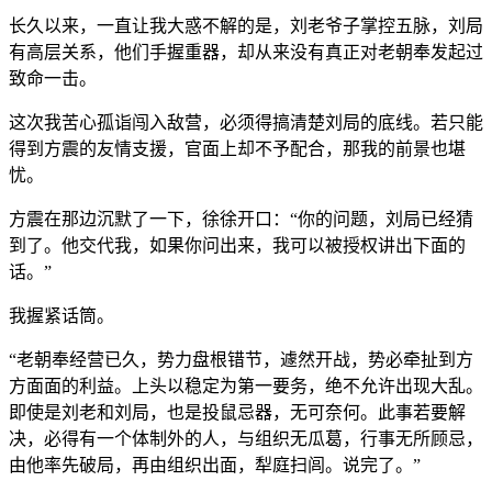
长久以来，一直让我大惑不解的是，刘老爷子掌控五脉，刘局
有高层关系，他们手握重器，却从来没有真正对老朝奉发起过
致命一击。
这次我苦心孤诣闯入敌营，必须得搞清楚刘局的底线。若只能
得到方震的友情支援，官面上却不予配合，那我的前景也堪
忧。
方震在那边沉默了一下，徐徐开口：“你的问题，刘局已经猜
到了。他交代我，如果你问出来，我可以被授权讲出下面的
话。”
我握紧话筒。
“老朝奉经营已久，势力盘根错节，遽然开战，势必牵扯到方
方面面的利益。上头以稳定为第一要务，绝不允许出现大乱。
即使是刘老和刘局，也是投鼠忌器，无可奈何。此事若要解
决，必得有一个体制外的人，与组织无瓜葛，行事无所顾忌，
由他率先破局，再由组织出面，犁庭扫闾。说完了。”