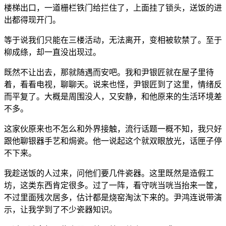
楼梯出口，一道栅栏铁门给拦住了，上面挂了锁头，送饭的进
出都得现开门。
等于说我们只能在三楼活动，无法离开，变相被软禁了。至于
柳成绦，却一直没出现过。
既然不让出去，那就随遇而安吧。我和尹银匠就在屋子里待
着，看看电视，聊聊天。说来也怪，尹银匠到了这里，情绪反
而平复了。大概是周围没人，又安静，和他原来的生活环境差
不多。
这家伙原来也不怎么和外界接触，流行话题一概不知，我只好
跟他聊银器手艺和焗瓷。他一说起这个就双眼放光，话匣子停
不下来。
我趁送饭的人过来，问他们要几件瓷器。这里既然是造假工
坊，这类东西肯定很多。过了一阵，看守咣当咣当抬来一筐，
不过里面残次居多，估计都是烧窑淘汰下来的。尹鸿连说带演
示，让我学到了不少瓷器知识。