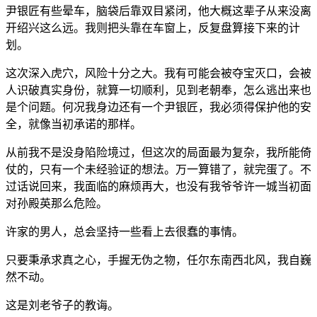
尹银匠有些晕车，脑袋后靠双目紧闭，他大概这辈子从来没离
开绍兴这么远。我则把头靠在车窗上，反复盘算接下来的计
划。
这次深入虎穴，风险十分之大。我有可能会被夺宝灭口，会被
人识破真实身份，就算一切顺利，见到老朝奉，怎么逃出来也
是个问题。何况我身边还有一个尹银匠，我必须得保护他的安
全，就像当初承诺的那样。
从前我不是没身陷险境过，但这次的局面最为复杂，我所能倚
仗的，只有一个未经验证的想法。万一算错了，就完蛋了。不
过话说回来，我面临的麻烦再大，也没有我爷爷许一城当初面
对孙殿英那么危险。
许家的男人，总会坚持一些看上去很蠢的事情。
只要秉承求真之心，手握无伪之物，任尔东南西北风，我自巍
然不动。
这是刘老爷子的教诲。