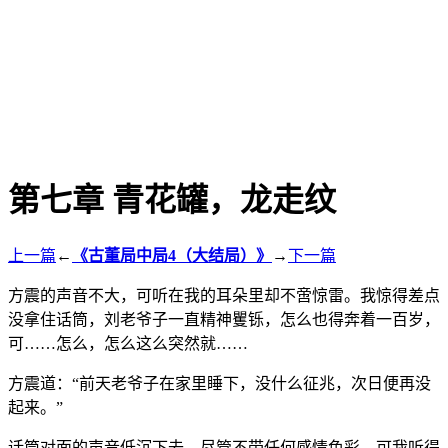
第七章 青花罐，龙走纹
上一篇
←
《古董局中局4（大结局）》
→
下一篇
方震的声音不大，可听在我的耳朵里却不啻惊雷。我惊得差点
没拿住话筒，刘老爷子一直精神矍铄，怎么也得奔着一百岁，
可……怎么，怎么这么突然就……
方震道：“前天老爷子在家里睡下，没什么征兆，次日便再没
起来。”
话筒对面的声音低沉下去，尽管不带任何感情色彩，可我听得