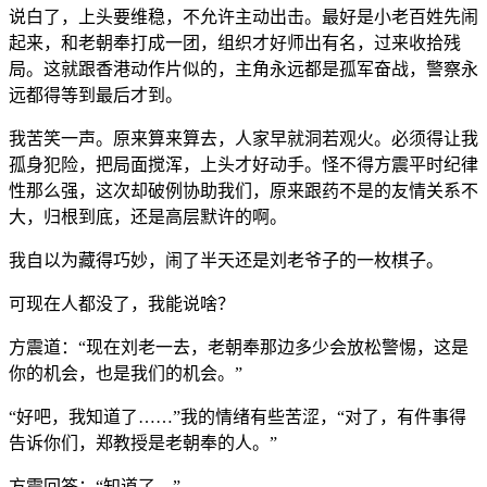
说白了，上头要维稳，不允许主动出击。最好是小老百姓先闹
起来，和老朝奉打成一团，组织才好师出有名，过来收拾残
局。这就跟香港动作片似的，主角永远都是孤军奋战，警察永
远都得等到最后才到。
我苦笑一声。原来算来算去，人家早就洞若观火。必须得让我
孤身犯险，把局面搅浑，上头才好动手。怪不得方震平时纪律
性那么强，这次却破例协助我们，原来跟药不是的友情关系不
大，归根到底，还是高层默许的啊。
我自以为藏得巧妙，闹了半天还是刘老爷子的一枚棋子。
可现在人都没了，我能说啥？
方震道：“现在刘老一去，老朝奉那边多少会放松警惕，这是
你的机会，也是我们的机会。”
“好吧，我知道了……”我的情绪有些苦涩，“对了，有件事得
告诉你们，郑教授是老朝奉的人。”
方震回答：“知道了。”