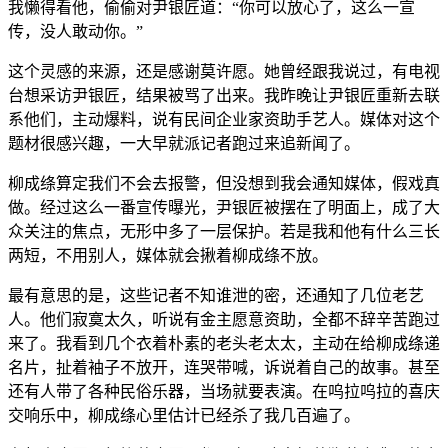
我懒得看他，偷偷对尹银匠道：“你可以放心了，这么一宣
传，没人敢动你。”
这个灵感的来源，还是感谢莫许愿。她曾经跟我说过，有电视
台想采访尹银匠，结果被骂了出来。我昨晚让尹银匠重新去联
系他们，主动爆料，说有民间企业家资助手艺人。媒体对这个
题材很感兴趣，一大早就派记者跑过来追新闻了。
柳成绦算定我们不会去报警，但没想到我会通知媒体，假戏真
做。经过这么一番宣传曝光，尹银匠被摆在了明面上，成了大
众关注的焦点，无形中多了一层保护。若是我和他有什么三长
两短，不用别人，媒体就会揪着柳成绦不放。
最有意思的是，这些记者不知谁泄的密，还通知了几位老艺
人。他们寂寞太久，听说有金主愿意资助，全都不辞辛苦跑过
来了。我看到几个衣着朴素的老头老太太，主动在给柳成绦递
名片，扯着袖子不放开，连哭带喊，诉说着自己的故事。甚至
还有人带了各种民俗乐器，当场就要表演。在呜拉呜拉的喜庆
交响乐中，柳成绦心里估计已经杀了我几百遍了。