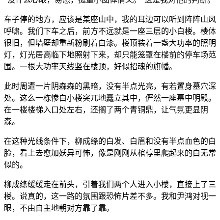
车子停的地方，应该是某座山中，我的耳边可以听到阵阵山风
呼啸。我们下车之后，前方不远就是一座三层的小白楼。楼体
很旧，但墙壁却重新粉刷着白漆。楼顶装着一盏大功率的照明
灯，灯光居高临下地照射下来，却只能笼罩在楼前的停车场范
围。一根大功率天线竖在楼顶，好似招魂的旗幡。
此时周遭一片阴森森的黑暗，没有半点光亮，有若置身墓穴深
处。这么一栋惨白小楼突兀地矗立其中，俨然一座墓中明殿。
在一楼楼梯入口处左右，还搁了两个青铜鼎，让气氛更显阴
森。
在这种光线条件下，柳成绦的白发、白眉和没有半点血色的白
脸，看上去愈加妖异可怖，像是刚刚从棺椁里爬起来的白无常
似的。
柳成绦缓缓走在前头，引着我们两个人进入小楼，直接上了三
楼。说真的，这一路的氛围跟恐怖片差不多。我和尹鸿对视一
眼，不由自主地朝对方靠了靠。