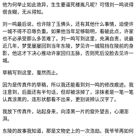
他为何举止如此诡异，生生要逼死楼胤凡呢？可惜刘一鸣说得
很含糊，无从得知。
刘一鸣最后说，也许除了玉佛头，还有其他什么事情，迫使许
一城不得不忍辱负重。如果他当年足够聪明，看破此点，许家
也不必承受那么多苦难了。刘一鸣写到这里，充满自责，说最
近几年，梦里屡屡回到当年东陵，梦见许一城阻挡在陵前的身
影，他这才下决心推动许家回归五脉，否则死后没脸去见许一
城。
草稿写到这里，戛然而止。
因为是传真件的草稿，所以我还能看到刘一鸣的修改痕迹。我
注意到，后面还有半句话，但却被涂掉了，涂抹者是一笔一笔
认真涂黑的，连形状都看不出来，更别说辨认汉字了。
我放下传真件，站起身来，向漆黑一片的窗外望去，心潮澎
湃。
东陵的故事我知道，那是文物史上的一次浩劫。我爷爷再如何