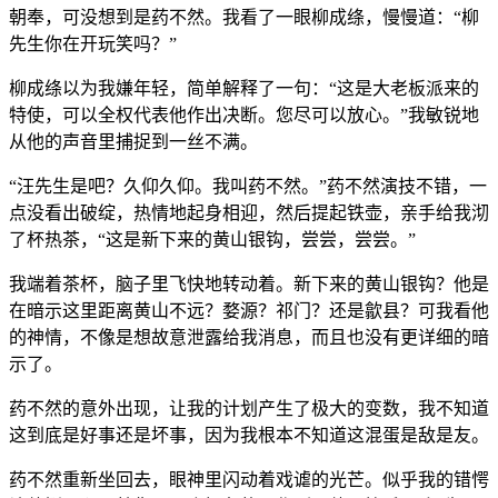
朝奉，可没想到是药不然。我看了一眼柳成绦，慢慢道：“柳
先生你在开玩笑吗？”
柳成绦以为我嫌年轻，简单解释了一句：“这是大老板派来的
特使，可以全权代表他作出决断。您尽可以放心。”我敏锐地
从他的声音里捕捉到一丝不满。
“汪先生是吧？久仰久仰。我叫药不然。”药不然演技不错，一
点没看出破绽，热情地起身相迎，然后提起铁壶，亲手给我沏
了杯热茶，“这是新下来的黄山银钩，尝尝，尝尝。”
我端着茶杯，脑子里飞快地转动着。新下来的黄山银钩？他是
在暗示这里距离黄山不远？婺源？祁门？还是歙县？可我看他
的神情，不像是想故意泄露给我消息，而且也没有更详细的暗
示了。
药不然的意外出现，让我的计划产生了极大的变数，我不知道
这到底是好事还是坏事，因为我根本不知道这混蛋是敌是友。
药不然重新坐回去，眼神里闪动着戏谑的光芒。似乎我的错愕