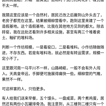
不太一样。
我猜这里应该是一个自然村，居民迁改之后搬到山外头去了，
老房子都荒在这里。结果被细柳营看中，跑到这里来建了一个
造假基地。这个造假基地，比我在其他地方见到的都大。除去
砖窑，我在远处还看到许多相关设施，甚至有两三个堆着瓷
土、釉矿的堆料场。
判断一个作坊规模，一是看窑口，二是看堆料。小作坊随做随
进，不存东西。若是有堆料场，就必然是有转运需求，规模一
定小不了。
这里跟河南一马平川不一样，山路崎岖，一般不会有外人闯
入。天高皇帝远，手脚便可施展得痛快一些。细柳营的气魄，
果然不一样。
可这样害的人，只怕更多。
有人给我们送来早餐，五个馒头，一盘咸菜，两个煮鸡蛋，居
然还有两份小瓦罐排骨汤。我注意到，从三楼到二楼只有一个