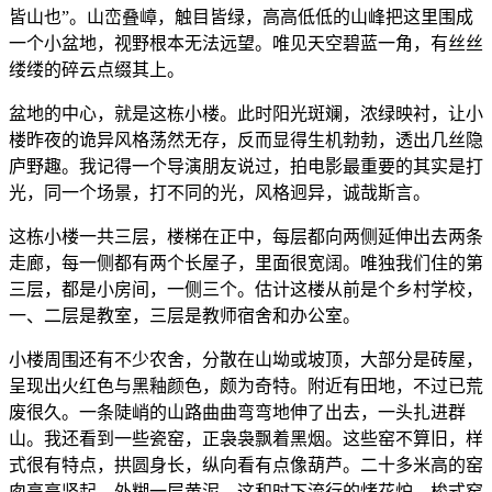
皆山也”。山峦叠嶂，触目皆绿，高高低低的山峰把这里围成
一个小盆地，视野根本无法远望。唯见天空碧蓝一角，有丝丝
缕缕的碎云点缀其上。
盆地的中心，就是这栋小楼。此时阳光斑斓，浓绿映衬，让小
楼昨夜的诡异风格荡然无存，反而显得生机勃勃，透出几丝隐
庐野趣。我记得一个导演朋友说过，拍电影最重要的其实是打
光，同一个场景，打不同的光，风格迥异，诚哉斯言。
这栋小楼一共三层，楼梯在正中，每层都向两侧延伸出去两条
走廊，每一侧都有两个长屋子，里面很宽阔。唯独我们住的第
三层，都是小房间，一侧三个。估计这楼从前是个乡村学校，
一、二层是教室，三层是教师宿舍和办公室。
小楼周围还有不少农舍，分散在山坳或坡顶，大部分是砖屋，
呈现出火红色与黑釉颜色，颇为奇特。附近有田地，不过已荒
废很久。一条陡峭的山路曲曲弯弯地伸了出去，一头扎进群
山。我还看到一些瓷窑，正袅袅飘着黑烟。这些窑不算旧，样
式很有特点，拱圆身长，纵向看有点像葫芦。二十多米高的窑
囱高高竖起，外糊一层黄泥。这和时下流行的烤花炉、梭式窑