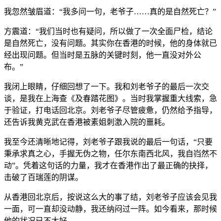
我忽然皱眉道：“我多问一句，老爷子……真的是自然死亡？”
方震道：“我们当时也有疑问，所以做了一次全面尸检，结论
是自然死亡，没有问题。其实你在香港的时候，他的身体就已
经出现问题。但当时是五脉的关键时刻，他一直没对外公
布。”
我闭上眼睛，仔细回想了一下。我和刘老爷子的最后一次交
谈，是我在上海查《及春踏花图》。当时我掌握重大线索，急
于验证，打电话回北京。刘老爷子尽管疲惫，仍然给予指导，
还告诉我黄克武在香港被素姐刺激入院的噩耗。
我至今还清晰地记得，刘老爷子跟我说的最后一句话，“只要
秉承求真之心，手握无伪之物，任尔东南西北风，我自岿然不
动”。凭着这句话的力量，我才在香港作出了最正确的抉择，
击破了百瑞莲的阴谋。
从香港回北京后，按说这么大的事了结，刘老爷子应该会见我
一面，可一直却没动静，我还纳闷过一阵。如今看来，那时候
他的状况已不太好。