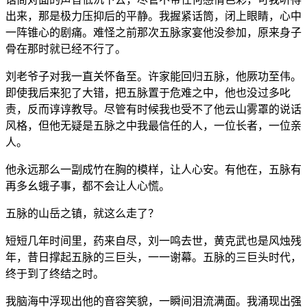
出来，那是极力压抑后的平静。我握紧话筒，闭上眼睛，心中
一阵锥心的剧痛。难怪之前那次五脉家宴他没参加，原来身子
骨在那时就已经不行了。
刘老爷子对我一直关怀备至。许家能回归五脉，他厥功至伟。
即使我后来犯了大错，把五脉置于危难之中，他也没过多叱
责，反而谆谆教导。尽管有时候我也受不了他云山雾罩的说话
风格，但他无疑是五脉之中我最信任的人，一位长者，一位亲
人。
他永远那么一副成竹在胸的模样，让人心安。有他在，五脉有
再多幺蛾子事，都不会让人心慌。
五脉的山岳之镇，就这么走了？
短短几年时间里，药来自尽，刘一鸣去世，黄克武也是风烛残
年，昔日撑起五脉的三巨头，一一谢幕。五脉的三巨头时代，
终于到了终结之时。
我脑海中浮现出他的音容笑貌，一瞬间泪流满面。我涌现出强