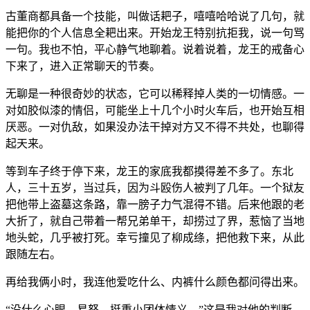
古董商都具备一个技能，叫做话耙子，嘻嘻哈哈说了几句，就
能把你的个人信息全耙出来。开始龙王特别抗拒我，说一句骂
一句。我也不怕，平心静气地聊着。说着说着，龙王的戒备心
下来了，进入正常聊天的节奏。
无聊是一种很奇妙的状态，它可以稀释掉人类的一切情感。一
对如胶似漆的情侣，可能坐上十几个小时火车后，也开始互相
厌恶。一对仇敌，如果没办法干掉对方又不得不共处，也聊得
起天来。
等到车子终于停下来，龙王的家底我都摸得差不多了。东北
人，三十五岁，当过兵，因为斗殴伤人被判了几年。一个狱友
把他带上盗墓这条路，靠一膀子力气混得不错。后来他跟的老
大折了，就自己带着一帮兄弟单干，却捞过了界，惹恼了当地
地头蛇，几乎被打死。幸亏撞见了柳成绦，把他救下来，从此
跟随左右。
再给我俩小时，我连他爱吃什么、内裤什么颜色都问得出来。
“没什么心眼，易怒，挺重小团体情义。”这是我对他的判断。