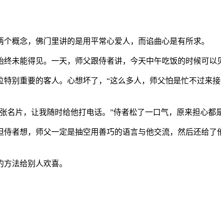
两个概念，佛门里讲的是用平常心爱人，而谄曲心是有所求。
始终未能得见。一天，师父跟侍者讲，今天中午吃饭的时候可以
位特别重要的客人。心想坏了，“这么多人，师父怕是忙不过来接
张名片，让我随时给他打电话。”侍者松了一口气，原来担心都
但侍者想，师父一定是抽空用善巧的语言与他交流，然后还给了
的方法给别人欢喜。