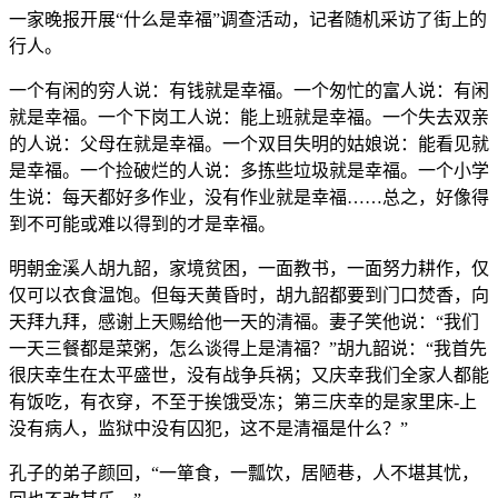
一家晚报开展“什么是幸福”调查活动，记者随机采访了街上的
行人。
一个有闲的穷人说：有钱就是幸福。一个匆忙的富人说：有闲
就是幸福。一个下岗工人说：能上班就是幸福。一个失去双亲
的人说：父母在就是幸福。一个双目失明的姑娘说：能看见就
是幸福。一个捡破烂的人说：多拣些垃圾就是幸福。一个小学
生说：每天都好多作业，没有作业就是幸福……总之，好像得
到不可能或难以得到的才是幸福。
明朝金溪人胡九韶，家境贫困，一面教书，一面努力耕作，仅
仅可以衣食温饱。但每天黄昏时，胡九韶都要到门口焚香，向
天拜九拜，感谢上天赐给他一天的清福。妻子笑他说：“我们
一天三餐都是菜粥，怎么谈得上是清福？”胡九韶说：“我首先
很庆幸生在太平盛世，没有战争兵祸；又庆幸我们全家人都能
有饭吃，有衣穿，不至于挨饿受冻；第三庆幸的是家里床-上
没有病人，监狱中没有囚犯，这不是清福是什么？”
孔子的弟子颜回，“一箪食，一瓢饮，居陋巷，人不堪其忧，