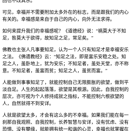
回也不改其乐。”
可见，幸福并不需要附加太多外在的标志，而是跟我们的内心
有关的。幸福感是来自于自己的内心，向外无法求得。
如何来提升我们的幸福感呢？《道德经》说：“祸莫大于不知
足，咎莫大于欲得，故知足之足，常足矣。”
佛教也主张人凡事要知足，认为一个人只有知足才是幸福安乐
之法。《佛遗教经》云：“知足之法，即是富乐安稳之处。知
足之人，虽卧地上，犹为安乐；不知足者，虽处天堂，亦不称
意。不知足者，虽富而贫；知足之人，虽贫而富。”
人能做到事事知足了，就能控制自己无限膨胀的欲望，做到平
淡自足。人生的起起落落，欲望是其根源。因此，自我控制的
层次，亦可视为个人修持成就之指标，不能控制六根欲望的
人，自然就得不到安详。
人就是欲望太多，才会有这么多的不幸福。如果我们能在每一
刹那自我观照、自我控制，长养智慧与安详，没有忧虑、没有
恐惧、没有攀缘，就能拥有统一和谐的心灵，幸福也就掌握在