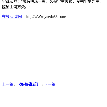
学诚法师：“我有明珠一颗，久被尘劳关锁，今朝尘尽光生，
照破山河万朵。”
在线阅 读网
：http://wWw.yuedu88.com/
上一篇
←
《好好说话》
→
下一篇