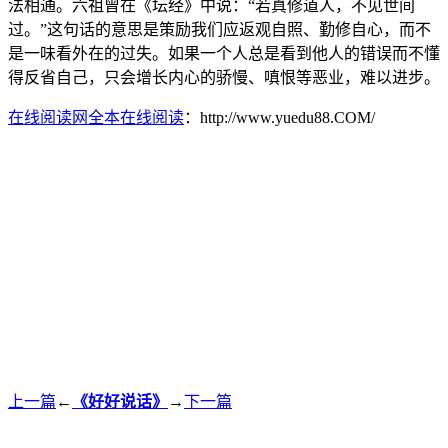
法相通。六祖曾在《坛经》中说：“若真修道人，不见世间
过。”这句话的意思是策励我们应返观自照、勤修自心，而不
是一味看外在的过失。如果一个人总是看到他人的错误而不懂
得反省自己，只会增长内心的骄慢、嗔恨等恶业，难以进步。
在线阅读网全本在线阅读
：http://www.yuedu88.COM/
上一篇
←
《好好说话》
→
下一篇