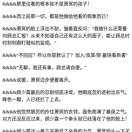
&&&&那里住着的根本就不是萧冥的孩子！
&&&&而之前那一切，都是他做给他看的假象而已！
&&&&萧冥的脸上浮出不耐，皱着眉反问：“我做什么还需要
向顾总汇报？从来不知道自己还有这么大的面子，能让顾总时
时刻刻跟盯贼似的监视。”
&&&&“不回应？所以你是默认了？加入/虫枼/戀 最快看新書”
&&&&“无聊，我还有事，顾总请自便。”
&&&&说罢，萧冥迈步便要离开。
&&&&顾少霆最后的忍耐彻底决堤，他眼底忽的迸射出杀气。
眸色一黯，人已经拦了上去。
&&&&他忽然狠厉的拎住萧冥的衣领，面色爬满了暴戾之气。
对方还没反应过来，顾少霆一个拳头就已经落在了他的脸上！
&&&&顾少霆这一拳几乎用尽了全身的力气，萧冥的头一下子