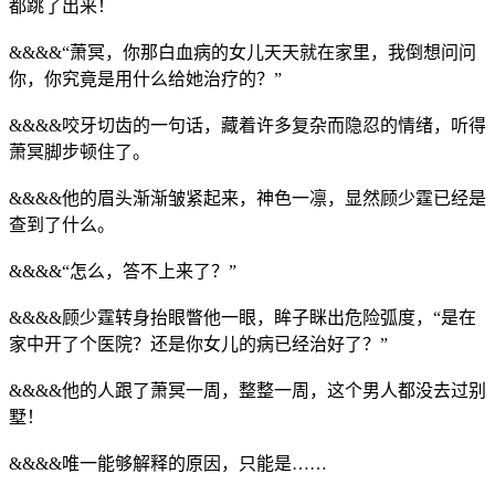
都跳了出来！
&&&&“萧冥，你那白血病的女儿天天就在家里，我倒想问问
你，你究竟是用什么给她治疗的？”
&&&&咬牙切齿的一句话，藏着许多复杂而隐忍的情绪，听得
萧冥脚步顿住了。
&&&&他的眉头渐渐皱紧起来，神色一凛，显然顾少霆已经是
查到了什么。
&&&&“怎么，答不上来了？”
&&&&顾少霆转身抬眼瞥他一眼，眸子眯出危险弧度，“是在
家中开了个医院？还是你女儿的病已经治好了？”
&&&&他的人跟了萧冥一周，整整一周，这个男人都没去过别
墅！
&&&&唯一能够解释的原因，只能是……