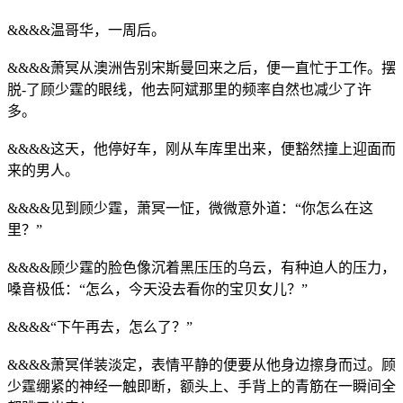
&&&&温哥华，一周后。
&&&&萧冥从澳洲告别宋斯曼回来之后，便一直忙于工作。摆
脱-了顾少霆的眼线，他去阿斌那里的频率自然也减少了许
多。
&&&&这天，他停好车，刚从车库里出来，便豁然撞上迎面而
来的男人。
&&&&见到顾少霆，萧冥一怔，微微意外道：“你怎么在这
里？”
&&&&顾少霆的脸色像沉着黑压压的乌云，有种迫人的压力，
嗓音极低：“怎么，今天没去看你的宝贝女儿？”
&&&&“下午再去，怎么了？”
&&&&萧冥佯装淡定，表情平静的便要从他身边擦身而过。顾
少霆绷紧的神经一触即断，额头上、手背上的青筋在一瞬间全