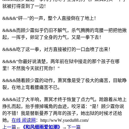
就被打得歪到了一边！
&&&&“砰—”的一声，整个人直接倒在了地上！
&&&&而顾少霆似乎仍旧不解气，杀气腾腾的弯腰一把把他揪
起，一挥手，卵足了全身的力气，又是一拳下去！
&&&&吃了这一拳，对方直接被打的一口血喷了出来！
&&&&“你最好说清楚，两年前在狱中接走的那个孩子在哪
里！不然我今天就打死你！”
&&&&随着顾少霆的动作，萧冥像是受了极大的痛苦，目眦睁
裂，在地上弯着腰痛苦不已。
&&&&过了大半响，萧冥才终于恢复了点力气。跄踉着从地上
挣扎而起，抬手擦掉嘴角的血迹，咬牙道：“是！顾少霆你说
的不错！我是替斯曼养了两年的孩子，她出狱的时候才还给
她。
在线 阅读网
：http://wwW.yuedu88.com/
上一篇
←
《和风细雨爱如潮》
→
下一篇