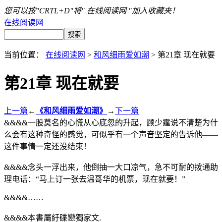
您可以按"CRTL+D"将" 在线阅读网 "加入收藏夹！
在线阅读网
当前位置：
在线阅读网
>
和风细雨爱如潮
> 第21章 现在就要
第21章 现在就要
上一篇
←
《和风细雨爱如潮》
→
下一篇
&&&&一股莫名的心慌从心底忽的升起，顾少霆说不清楚为什
么会有这种奇怪的感觉，可似乎有一个声音坚定的告诉他——
这件事情一定还没结束！
&&&&念头一浮出来，他倒抽一大口凉气，急不可耐的拨通助
理电话：“马上订一张去温哥华的机票，现在就要！”
&&&&……
&&&&本書屬紆碟戀獨家文.