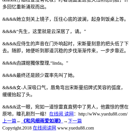
多回忆重新涌现而出。
&&&&她立刻关上镜子，压住心底的波澜，起身到饭桌上等。
&&&&“先生，这里就是云深居了，请。”
&&&&应侍生的声音在门外响起时，宋斯曼刻意的把头低了下
去。随即，她便听到那道沉稳的步伐渐渐传来，一步步靠近。
&&&&甴諜纞獨傢整理,“linda。”
&&&&最终还是顾少霆率先叫了她。
&&&&女-人深吸口气，唇角弯出宋斯曼招牌式笑容的弧度，
缓缓抬起了头。
&&&&这一眼，宛如一道惊雷直直劈中了男人，他震惊的愣在
原地，瞳孔剧烈一缩！
在线阅 读网
：http://wWw.yuedu88.com/
上一篇
←
《和风细雨爱如潮》
→
下一篇
Copyright.
2018
在线阅读网
www.yuedu88.com