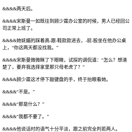
&&&&两天后。
&&&&宋斯曼一如既往到顾少霆办公室的时候，男人已经回公
司正常上班了。
&&&&她妩媚的踩着高-跟-鞋款款进去，-屁-股坐在他办公桌
上，“你这两天都没找我。”
&&&&宋斯曼微微眯了下眼睛，试探的调侃道：“怎么？想清
楚了，要弃我选择家里那只母老虎了？”
&&&&顾少霆这才停下敲键盘的手，终于抬眼看她。
&&&&“不是。”
&&&&“那是什么？”
&&&&“我都不要了。”
&&&&他说话时的语气十分平淡，跟之前完全判若两人。