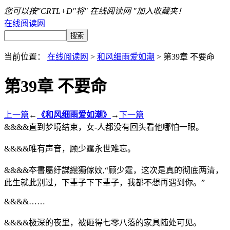
您可以按"CRTL+D"将" 在线阅读网 "加入收藏夹！
在线阅读网
当前位置：
在线阅读网
>
和风细雨爱如潮
> 第39章 不要命
第39章 不要命
上一篇
←
《和风细雨爱如潮》
→
下一篇
&&&&直到梦境结束，女-人都没有回头看他哪怕一眼。
&&&&唯有声音，顾少霆永世难忘。
&&&&夲書屬纡諜纞獨傢妏,“顾少霆，这次是真的彻底两清，
此生就此别过，下辈子下下辈子，我都不想再遇到你。”
&&&&……
&&&&极深的夜里，被砸得七零八落的家具随处可见。