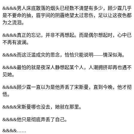
&&&&男人床底散落的烟头已经数不清楚有多少，顾少霆几乎
是不要命的抽，眉宇间的阴霾绝望太过悲伤，足以让这夜色都
为之流泪。
&&&&真正的忘记，并非不再想起。而是偶尔想起时，心中已
不再有波澜。
&&&&而这泛滥成灾的思念，恰恰只能说明——情深似海。
&&&&最怕的就是夜深人静想起某个人，人潮拥挤却再也遇不
见她。
&&&&顾少霆一直以为是他弄丢了宋斯曼，直到今晚，他才彻
悟。
&&&&宋斯曼哪也没去，她就在那里。
&&&&他只是彻底弄丢了自己。
&&&&……