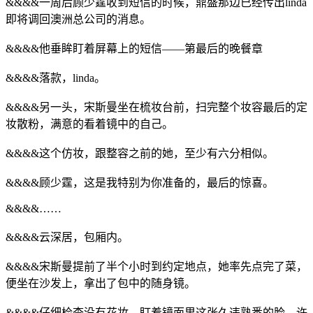
&&&&一周后顾少霆收到短信的时候，鼎盛那边已经传出linda
即将调回澳洲总公司的消息。
&&&&他垂眸盯着屏幕上的短信——第最后的晚餐章
&&&&落款，linda。
&&&&另一头，宋斯曼坐在梳妆台前，扫完整个妆容最后的定
妆散粉，满意的看着镜中的自己。
&&&&这个仿妆，跟整容之前的她，至少有六分相似。
&&&&顾少霆，这是我特别为你准备的，最后的惊喜。
&&&&……
&&&&云深居，包厢内。
&&&&宋斯曼提前了半个小时到约定地点，她率先点完了菜，
便坐在沙发上，拿出了包中的随身镜。
&&&&仔细检查没有花妆，盯着镜面里这张久违熟悉的脸，许