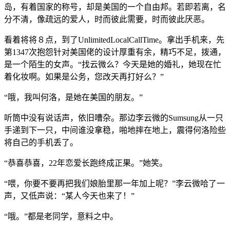
岛，有着国家的称号，却是美国的一个自由邦。若即若离，名
分不清，像疏远的爱人，时而彼此需要，时而彼此厌恶。
看着将将８点，到了UnlimitedLocalCallTime。拿出手机来，先
第1347次抱怨针对美国佬的设计厚重有余，精巧不足，拨通，
是一个陌生的女声。“找云微么？今天是她的婚礼，她现在忙
着化妆啊。如果是公务，您改天再打好么？”
“哦，我叫何洛，是她在美国的朋友。”
听筒中没有说话声，依旧嘈杂。那边李云微的Sumsung从一只
手递到下一只，中间谁没拿稳，啪地摔在地上，震得何洛险些
将自己的手机丢了。
“恭喜恭喜，22年恋爱长跑终成正果。”她笑。
“喂，你要不要再把我们娘胎里那一年加上呢？”李云微哈了一
声，又低声说：“某人今天也来了！”
“哦。”都是老同学，意料之中。