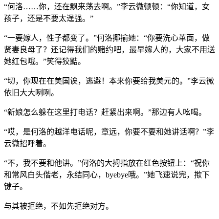
“何洛……你，还在飘来荡去啊。”李云微顿顿：“你知道，女
孩子，还是不要太逞强。”
“一要嫁人，性子都变了。”何洛揶揄她：“你要洗心革面，做
贤妻良母了？还记得我们的赌约吧，最早嫁人的，大家不用送
她红包哦。”笑得狡黠。
“切，你现在在美国诶，逃避！本来你要给我美元的。”李云微
依旧大大咧咧。
“新娘怎么躲在这里打电话？赶紧出来啊。”那边有人吆喝。
“哎，是何洛的越洋电话呢，章远，你要不要和她讲话啊？”李
云微招呼着。
“不，我不要和他讲。”何洛的大拇指放在红色按钮上：“祝你
和常风白头偕老，永结同心，byebye哦。”她飞速说完，揿下
键子。
与其被拒绝，不如先拒绝对方。