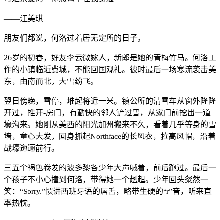
——江美琪
朋友们都说，何洛过着居无定所的日子。
26岁的初春，好友李云微嫁人，新郎是她的青梅竹马。何洛工
作的小镇临近费城，不能回国观礼。彼时最后一场寒流袭击美
东，由南而北，大雪纷飞。
翌日傍晚，雪停，堆起将近一米。镇公所的清雪车从窗外隆隆
开过，推开-房门，有勤快的邻人铲过雪，从家门前挖出一道
壕沟来。她刚从美西的阳光加州搬来不久，看着几乎等身的雪
墙，童心大发，回身抓起Northface的长风衣，拉高风帽，沿着
战壕迤逦前行。
三五个褐色卷发的波多黎各少年大声喊着，前后跑过。最后一
个孩子不小心撞到何洛，带得她一个趔趄。少年回头粲然一
笑：“Sorry.”惯讲西班牙语的唇舌，略带生硬的“r”音，听来直
率热忱。