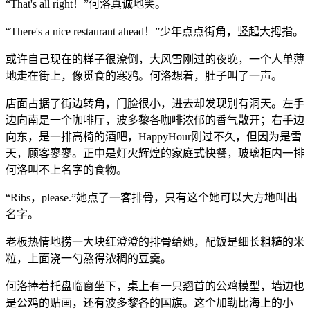
“That's all right！”何洛真诚地笑。
“There's a nice restaurant ahead！”少年点点街角，竖起大拇指。
或许自己现在的样子很潦倒，大风雪刚过的夜晚，一个人单薄
地走在街上，像觅食的寒鸦。何洛想着，肚子叫了一声。
店面占据了街边转角，门脸很小，进去却发现别有洞天。左手
边向南是一个咖啡厅，波多黎各咖啡浓郁的香气散开；右手边
向东，是一排高椅的酒吧，HappyHour刚过不久，但因为是雪
天，顾客寥寥。正中是灯火辉煌的家庭式快餐，玻璃柜内一排
何洛叫不上名字的食物。
“Ribs，please.”她点了一客排骨，只有这个她可以大方地叫出
名字。
老板热情地捞一大块红澄澄的排骨给她，配饭是细长粗糙的米
粒，上面浇一勺熬得浓稠的豆羹。
何洛捧着托盘临窗坐下，桌上有一只翘首的公鸡模型，墙边也
是公鸡的贴画，还有波多黎各的国旗。这个加勒比海上的小