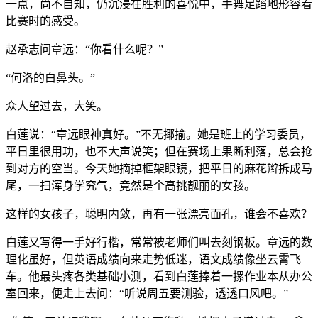
一点，尚不自知，仍沉浸在胜利的喜悦中，手舞足蹈地形容着
比赛时的感受。
赵承志问章远：“你看什么呢？”
“何洛的白鼻头。”
众人望过去，大笑。
白莲说：“章远眼神真好。”不无揶揄。她是班上的学习委员，
平日里很用功，也不大声说笑；但在赛场上果断利落，总会抢
到对方的空当。今天她摘掉框架眼镜，把平日的麻花辫拆成马
尾，一扫浑身学究气，竟然是个高挑靓丽的女孩。
这样的女孩子，聪明内敛，再有一张漂亮面孔，谁会不喜欢？
白莲又写得一手好行楷，常常被老师们叫去刻钢板。章远的数
理化虽好，但英语成绩向来走势低迷，语文成绩像坐云霄飞
车。他最头疼各类基础小测，看到白莲捧着一摞作业本从办公
室回来，便走上去问：“听说周五要测验，透透口风吧。”