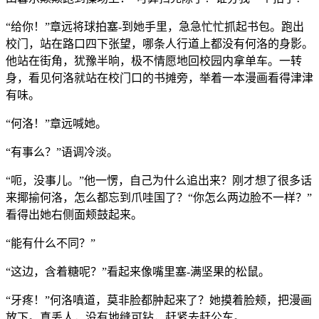
“给你！”章远将球拍塞-到她手里，急急忙忙抓起书包。跑出
校门，站在路口四下张望，哪条人行道上都没有何洛的身影。
他站在街角，犹豫半晌，极不情愿地回校园内拿单车。一转
身，看见何洛就站在校门口的书摊旁，举着一本漫画看得津津
有味。
“何洛！”章远喊她。
“有事么？”语调冷淡。
“呃，没事儿。”他一愣，自己为什么追出来？刚才想了很多话
来揶揄何洛，怎么都忘到爪哇国了？“你怎么两边脸不一样？”
看得出她右侧面颊鼓起来。
“能有什么不同？”
“这边，含着糖呢？”看起来像嘴里塞-满坚果的松鼠。
“牙疼！”何洛嗔道，莫非脸都肿起来了？她摸着脸颊，把漫画
放下。真丢人，没有地缝可钻，赶紧去赶公车。