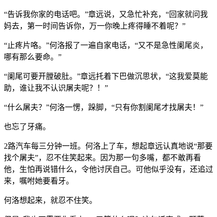
“告诉我你家的电话吧。”章远说，又急忙补充，“回家就问我
妈去，第一时间告诉你，万一你晚上疼得睡不着呢？”
“止疼片咯。”何洛报了一遍自家电话，“又不是急性阑尾炎，
哪有那么要命。”
“阑尾可要开膛破肚。”章远托着下巴做沉思状，“这我爱莫能
助，谁让我不认识屠夫呢？！”
“什么屠夫？”何洛一愣，跺脚，“只有你割阑尾才找屠夫！”
也忘了牙痛。
2路汽车每三分钟一班。何洛上了车，想起章远认真地说“那要
找个屠夫”，忍不住笑起来。因为那一句多嘴，都不敢再看
他，生怕再说错什么，令他讨厌自己。可他似乎没有，还追过
来，嘱咐她要看牙。
何洛想起来，就忍不住笑。