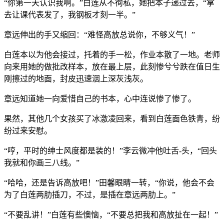
“你第一天认识我啊。”白莲从不徇私，她把本子递过去，“拿
去让课代表发了，我钢板才刻一半。”
章远伸出的手又缩回：“难怪高放总说你，不够义气！”
白莲本以为他会接过，托着的手一松，作业本散了一地。老师
向来用她的做批改样本，放在最上层，此刻惨兮兮跌在值日生
刚擦过的地面，封皮迅速洇上深灰浅灰。
章远知道她一向爱惜自己的书本，心中连说惨了惨了。
果然，其他几个女孩买了冰激凌回来，看到白莲面色铁青，纷
纷过来安慰。
“哼，平时的绅士风度都是装的！”李云微冲他吐舌-头，“回头
我就和你画三八线。”
“哈哈，还是告诉高放吧！”田馨眼睛一转，“你说，他会不会
为了白莲两肋插刀，不过，是插在章远两肋上。”
“不要乱讲！”白莲有些懊恼，“不要总把我和高放扯在一起！”