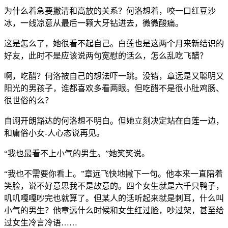
为什么着急要撇清和高放的关系？何洛想着，咬一口红豆沙
冰，一线凉意从最后一颗大牙钻进去，微微酸痛。
这是怎么了，她很看不起自己。白莲也是这两个月来新结识的
好友，此时不是应该说两句宽慰的话么，怎么乱吃飞醋？
啊，吃醋？何洛被自己的想法吓一跳。没错，章远是又聪明又
阳光的男孩子，谁都喜欢多看两眼。但吃醋不是很小肚鸡肠、
很世俗的么？
自诩开朗豁达的何洛想不明白。但她立刻决定站在白莲一边，
和庸俗小女-人心态说再见。
“我也最看不上小气的男生。”她笑笑说。
“我也不需要你看上。”章远飞快地撇下一句。他本来一直陪着
笑脸，说不好意思我不是故意的。四个女生就是六千只鸭子，
叽叽嘎嘎吵完也就算了。但某人的话听起来就是刺耳，什么叫
小气的男生？他章远什么时候和女生红过脸，吵过架，甚至给
过女生冷言冷语……