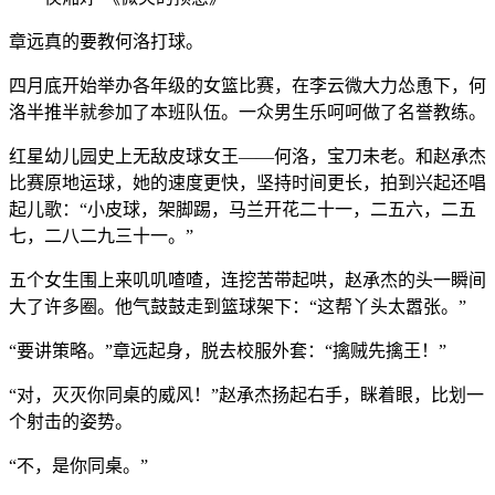
章远真的要教何洛打球。
四月底开始举办各年级的女篮比赛，在李云微大力怂恿下，何
洛半推半就参加了本班队伍。一众男生乐呵呵做了名誉教练。
红星幼儿园史上无敌皮球女王——何洛，宝刀未老。和赵承杰
比赛原地运球，她的速度更快，坚持时间更长，拍到兴起还唱
起儿歌：“小皮球，架脚踢，马兰开花二十一，二五六，二五
七，二八二九三十一。”
五个女生围上来叽叽喳喳，连挖苦带起哄，赵承杰的头一瞬间
大了许多圈。他气鼓鼓走到篮球架下：“这帮丫头太嚣张。”
“要讲策略。”章远起身，脱去校服外套：“擒贼先擒王！”
“对，灭灭你同桌的威风！”赵承杰扬起右手，眯着眼，比划一
个射击的姿势。
“不，是你同桌。”