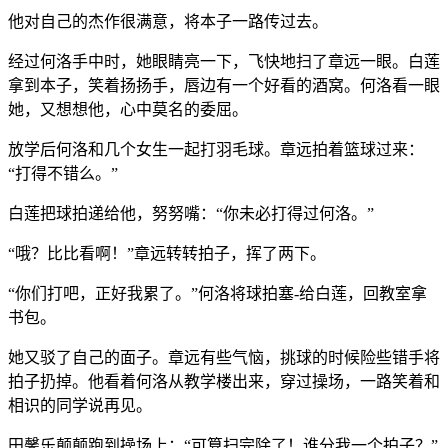
他对自己的杰作很满意，将本子一路传过去。
经过何洛手中时，她眼睛亮一下，飞快地扫了章远一眼。白莲
拿到本子，笑着扬扬手，唇边有一个好看的酒窝。何洛看一眼
她，又想想他，心中莫名的委屈。
放学后何洛和几个女生一起打羽毛球。章远拍着篮球过来：
“打得不错么。”
白莲把球拍递给他，努努嘴：“你未必打得过何洛。”
“哦？比比看啊！”章远转转拍子，挥了两下。
“你们打吧，正好我累了。”何洛将球拍塞-给白莲，回教室拿
书包。
她又驳了自己的面子。章远有些气恼，挑球的时候险些错手将
拍子扔掉。他看着何洛从教学楼出来，穿过操场，一路笑着和
相识的同学说再见。
田馨乐颠颠跑到操场上：“可算扫完除了！谁分我一个拍子？”