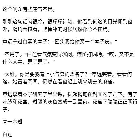
这个问题有些底气不足。
刚刚这句话就很冷，很斤斤计较。他看到何洛的目光挪到窗
外，嘴角耷拉着，吃棒冰的时候居然都心不在焉。
章远拿过白莲的本子：“回头我给你买一个本子皮。”
“不用了。”白莲看气氛变得沉闷，连忙打圆场，“哎，又不是
什么大事，算了算了。”
“大姐，你是要我背上小气鬼的恶名了？”章远笑着，看看何
洛。她置若罔闻，仍然在看窗沿上跳来跳去的麻雀。
章远拿着本子研究了半堂课，提起钢笔在封面勾了几下。有了
叶脉和花茎，斑驳的灰色变成一副墨荷。花苞下端端正正两行
字：
高一六班
白莲