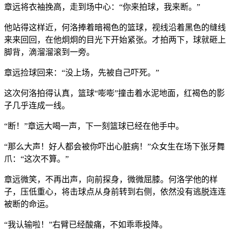
章远将衣袖挽高，走到场中心：“你来拍球，我来断。”
他站得这样近，何洛捧着暗褐色的篮球，视线沿着黑色的缝线
来来回回，在他炯炯的目光下开始紧张。才拍两下，球就砸上
脚背，滴溜溜滚到一旁。
章远捡球回来：“没上场，先被自己吓死。”
这次何洛拍得认真，篮球“嘭嘭”撞击着水泥地面，红褐色的影
子几乎连成一线。
“断！”章远大喝一声，下一刻篮球已经在他手中。
“那么大声！好人都会被你吓出心脏病！”众女生在场下张牙舞
爪：“这次不算。”
章远微笑，不再出声，向前探身，微微屈膝。何洛学他的样
子，压低重心，将击球点从身前转到右侧，依然没有逃脱连连
被断的命运。
“我认输啦！”右臂已经酸痛，不如乖乖投降。