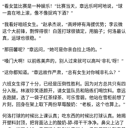
“看女篮比赛是一种娱乐！”比赛当天，章远乐呵呵地说，“球
一直在地上滚，像不像捉鸡下酒？”
“我看好咱班女生。”赵承杰说，“高婷婷有海拔优势；李云微
这个大前锋，剽悍得很！白莲打球很镇定，用脑子；何洛最认
真，运球也很稳。”
“那田馨呢？”章远问，“她可是你亲自拉上场的。”
“嗓门大啊！以前练美声的，别人过来就可以高叫‘非礼’呀！”
“这你都知道。”章远故作严肃，“总有女生对你喊非礼么？”
六班女生得了十分，已经是压倒性胜利。因为对方总共只有四
分入账。林淑珍笑逐颜开，请女篮队员和陪练们喝饮料。章远
去跑腿，选了一袋子红茶绿茶、可乐雪碧。他站在雪柜前想了
片刻，回身在架上取下两份草莓酸奶：“老板，这个也算上。”
何洛打球的时候比上课认真；吃东西的时候比打球认真。她揭
开塑料封顶，把背面沾上的酸奶-舔-得干干净净。鼻尖上沾了