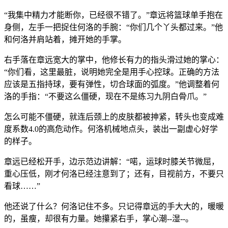
“我集中精力才能断你，已经很不错了。”章远将篮球单手抱在
身侧，左手一把捉住何洛的手腕：“你们几个丫头都过来。”他
和何洛并肩站着，摊开她的手掌。
右手落在章远宽大的掌中，他修长有力的指头滑过她的掌心：
“你们看，这里最脏，说明她完全是用手心控球。正确的方法
应该是五指持球，要有弹性，切合球面的弧度。”他调整着何
洛的手指：“不要这么僵硬，现在不是练习九阴白骨爪。”
怎么可能不僵硬，就连后颈上的皮肤都被抻紧，转头也变成难
度系数4.0的高危动作。何洛机械地点头，装出一副虚心好学
的样子。
章远已经松开手，边示范边讲解：“喏，运球时膝关节微屈，
重心压低，刚才何洛已经注意到了；还有，目视前方，不要只
看球……”
他还说了什么？何洛记住不多。只记得章远的手大大的，暖暖
的，虽瘦，却很有力量。她攥紧右手，掌心潮--湿--。