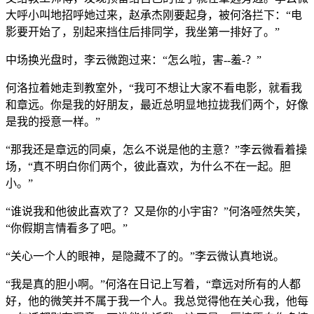
大呼小叫地招呼她过来，赵承杰刚要起身，被何洛拦下：“电
影要开始了，别起来挡住后排同学，我坐第一排好了。”
中场换光盘时，李云微跑过来：“怎么啦，害--羞-？”
何洛拉着她走到教室外，“我可不想让大家不看电影，就看我
和章远。你是我的好朋友，最近总明显地拉拢我们两个，好像
是我的授意一样。”
“那我还是章远的同桌，怎么不说是他的主意？”李云微看着操
场，“真不明白你们两个，彼此喜欢，为什么不在一起。胆
小。”
“谁说我和他彼此喜欢了？又是你的小宇宙？”何洛哑然失笑，
“你假期言情看多了吧。”
“关心一个人的眼神，是隐藏不了的。”李云微认真地说。
“我是真的胆小啊。”何洛在日记上写着，“章远对所有的人都
好，他的微笑并不属于我一个人。我总觉得他在关心我，他每