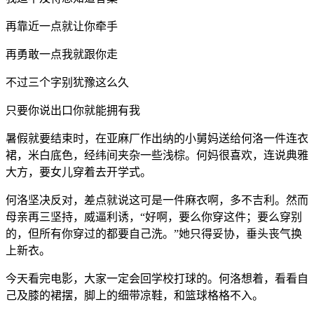
再靠近一点就让你牵手
再勇敢一点我就跟你走
不过三个字别犹豫这么久
只要你说出口你就能拥有我
暑假就要结束时，在亚麻厂作出纳的小舅妈送给何洛一件连衣
裙，米白底色，经纬间夹杂一些浅棕。何妈很喜欢，连说典雅
大方，要女儿穿着去开学式。
何洛坚决反对，差点就说这可是一件麻衣啊，多不吉利。然而
母亲再三坚持，威逼利诱，“好啊，要么你穿这件；要么穿别
的，但所有你穿过的都要自己洗。”她只得妥协，垂头丧气换
上新衣。
今天看完电影，大家一定会回学校打球的。何洛想着，看看自
己及膝的裙摆，脚上的细带凉鞋，和篮球格格不入。