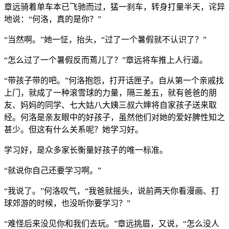
章远骑着单车本已飞驰而过，猛一刹车，转身打量半天，诧异
地说：“何洛，真的是你？”
“当然啊。”她一怔，抬头，“过了一个暑假就不认识了？”
“怎么过了一个暑假反而蔫儿了？”章远将车推上人行道。
“带孩子带的吧。”何洛抱怨，打开话匣子。自从第一个亲戚找
上门，就成了一种滚雪球的力量，隔三差五，就有爸爸的朋
友、妈妈的同学、七大姑八大姨三叔六婶将自家孩子送来取
经。何洛是亲友眼中的好孩子，虽然他们对她的爱好脾性知之
甚少。但这有什么关系呢？她学习好。
学习好，是众多家长衡量好孩子的唯一标准。
“就说你自己还要学习啊。”
“我说了。”何洛叹气，“我爸就摇头，说前两天你看漫画、打
球郊游的时候，也没听你要学习？”
“难怪后来没见你和我们去玩。”章远挑眉，又说，“怎么没人