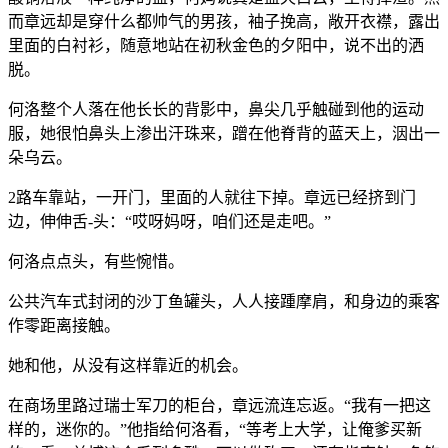
而章远却是穿什么都帅气的男孩，袖子挽高，敞开衣襟，露出
里面的白衬衫，随意地站在初秋金色的夕阳中，说不出的洒
脱。
何洛整个人落在他长长的背影中，鼻尖几乎触碰到他的运动
服，她很怕鼻头上渗出汗珠来，蹭在他脊背的蓝天上，洇出一
朵乌云。
2路车靠站，一开门，里面的人就往下掉。章远已经挤到门
边，伸伸舌-头：“哎呀妈呀，咱们还是走吧。”
何洛点点头，有些惋惜。
公共汽车式封闭的沙丁鱼罐头，人人接踵摩肩，和身边的乘客
作零距离接触。
她和他，从没有这样靠近的机会。
在商场里路过瑞士军刀的柜台，章远流连忘返。“我有一把这
样的，迷你的。”他指给何洛看，“等考上大学，让俺爹买新