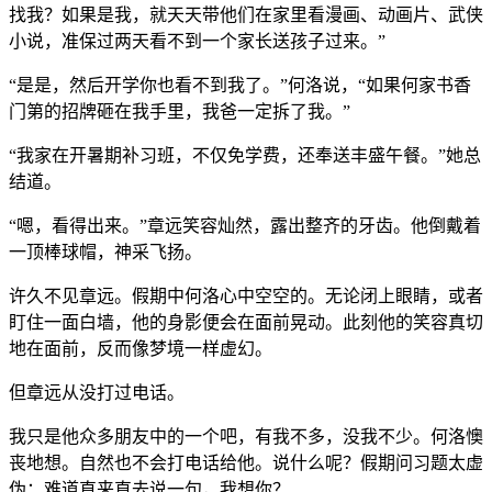
找我？如果是我，就天天带他们在家里看漫画、动画片、武侠
小说，准保过两天看不到一个家长送孩子过来。”
“是是，然后开学你也看不到我了。”何洛说，“如果何家书香
门第的招牌砸在我手里，我爸一定拆了我。”
“我家在开暑期补习班，不仅免学费，还奉送丰盛午餐。”她总
结道。
“嗯，看得出来。”章远笑容灿然，露出整齐的牙齿。他倒戴着
一顶棒球帽，神采飞扬。
许久不见章远。假期中何洛心中空空的。无论闭上眼睛，或者
盯住一面白墙，他的身影便会在面前晃动。此刻他的笑容真切
地在面前，反而像梦境一样虚幻。
但章远从没打过电话。
我只是他众多朋友中的一个吧，有我不多，没我不少。何洛懊
丧地想。自然也不会打电话给他。说什么呢？假期问习题太虚
伪；难道直来直去说一句，我想你？