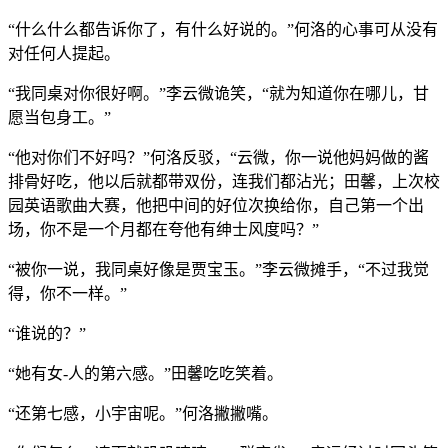
“什么什么都告诉你了，有什么好说的。”何洛的心事可从没有
对任何人提起。
“我同桌对你很好啊。”李云微诡笑，“就为知道你在哪儿，甘
愿当包身工。”
“他对你们不好吗？”何洛反驳，“云微，你一说他妈妈做的酱
排骨好吃，他以后就都带双份，连我们都沾光；田馨，上次校
园英语歌曲大赛，他把中间的好位次换给你，自己第一个出
场，你不是一个月都在夸他有绅士风度吗？”
“被你一说，我同桌好像是贾宝玉。”李云微摊手，“不过我觉
得，你不一样。”
“谁说的？”
“她有女-人的第六感。”田馨吃吃笑着。
“还第七感，小宇宙呢。”何洛撇撇嘴。