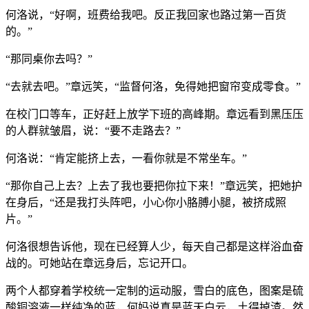
何洛说，“好啊，班费给我吧。反正我回家也路过第一百货
的。”
“那同桌你去吗？”
“去就去吧。”章远笑，“监督何洛，免得她把窗帘变成零食。”
在校门口等车，正好赶上放学下班的高峰期。章远看到黑压压
的人群就皱眉，说：“要不走路去？”
何洛说：“肯定能挤上去，一看你就是不常坐车。”
“那你自己上去？上去了我也要把你拉下来！”章远笑，把她护
在身后，“还是我打头阵吧，小心你小胳膊小腿，被挤成照
片。”
何洛很想告诉他，现在已经算人少，每天自己都是这样浴血奋
战的。可她站在章远身后，忘记开口。
两个人都穿着学校统一定制的运动服，雪白的底色，图案是硫
酸铜溶液一样纯净的蓝，何妈说真是蓝天白云，土得掉渣。然