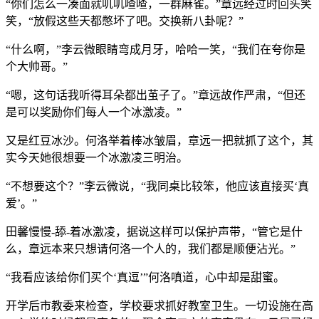
“你们怎么一凑面就叽叽喳喳，一群麻雀。”章远经过时回头笑
笑，“放假这些天都憋坏了吧。交换新八卦呢？”
“什么啊，”李云微眼睛弯成月牙，哈哈一笑，“我们在夸你是
个大帅哥。”
“嗯，这句话我听得耳朵都出茧子了。”章远故作严肃，“但还
是可以奖励你们每人一个冰激凌。”
又是红豆冰沙。何洛举着棒冰皱眉，章远一把就抓了这个，其
实今天她很想要一个冰激凌三明治。
“不想要这个？”李云微说，“我同桌比较笨，他应该直接买‘真
爱’。”
田馨慢慢-舔-着冰激凌，据说这样可以保护声带，“管它是什
么，章远本来只想请何洛一个人的，我们都是顺便沾光。”
“我看应该给你们买个‘真逗’”何洛嗔道，心中却是甜蜜。
开学后市教委来检查，学校要求抓好教室卫生。一切设施在高