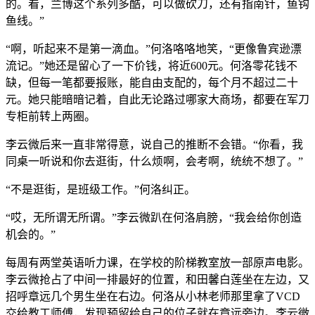
的。看，兰博这个系列多酷，可以做砍刀，还有指南针，鱼钩
鱼线。”
“啊，听起来不是第一滴血。”何洛咯咯地笑，“更像鲁宾逊漂
流记。”她还是留心了一下价钱，将近600元。何洛零花钱不
缺，但每一笔都要报账，能自由支配的，每个月不超过二十
元。她只能暗暗记着，自此无论路过哪家大商场，都要在军刀
专柜前转上两圈。
李云微后来一直非常得意，说自己的推断不会错。“你看，我
同桌一听说和你去逛街，什么烦啊，会考啊，统统不想了。”
“不是逛街，是班级工作。”何洛纠正。
“哎，无所谓无所谓。”李云微趴在何洛肩膀，“我会给你创造
机会的。”
每周有两堂英语听力课，在学校的阶梯教室放一部原声电影。
李云微抢占了中间一排最好的位置，和田馨白莲坐在左边，又
招呼章远几个男生坐在右边。何洛从小林老师那里拿了VCD
交给教工师傅，发现预留给自己的位子就在章远旁边。李云微