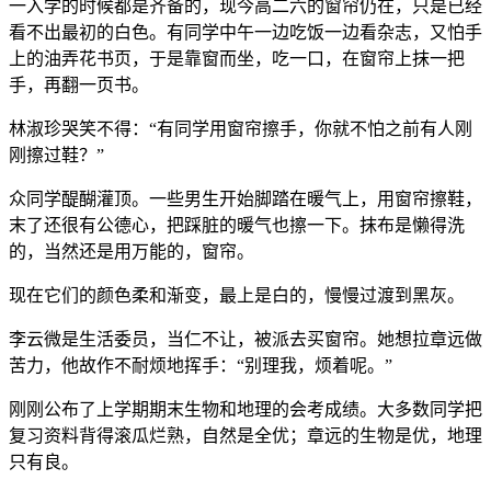
一入学的时候都是齐备的，现今高二六的窗帘仍在，只是已经
看不出最初的白色。有同学中午一边吃饭一边看杂志，又怕手
上的油弄花书页，于是靠窗而坐，吃一口，在窗帘上抹一把
手，再翻一页书。
林淑珍哭笑不得：“有同学用窗帘擦手，你就不怕之前有人刚
刚擦过鞋？”
众同学醍醐灌顶。一些男生开始脚踏在暖气上，用窗帘擦鞋，
末了还很有公德心，把踩脏的暖气也擦一下。抹布是懒得洗
的，当然还是用万能的，窗帘。
现在它们的颜色柔和渐变，最上是白的，慢慢过渡到黑灰。
李云微是生活委员，当仁不让，被派去买窗帘。她想拉章远做
苦力，他故作不耐烦地挥手：“别理我，烦着呢。”
刚刚公布了上学期期末生物和地理的会考成绩。大多数同学把
复习资料背得滚瓜烂熟，自然是全优；章远的生物是优，地理
只有良。