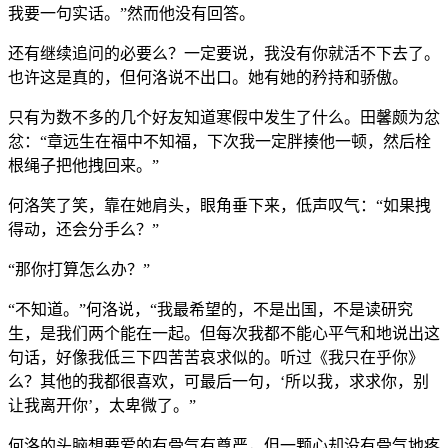
我要一句实话。”然而他没有回答。
还有继续追问的必要么？一定要说，我没有你就活不下去了。
也许这是真的，但何洛说不出口。她有她的矜持和骄傲。
只有为数不多的几个好友知道寒假中发生了什么。田馨颇为忿
忿：“章远生在福中不知福，下次我一定胖揍他一顿，然后栓
根绳子把他拽回来。”
何洛笑了笑，靠在她肩头，眼角垂下来，低声叹气：“如果拽
得动，还会分手么？”
“那你打算怎么办？”
“不知道。”何洛说，“我最希望的，不是出国，不是读研究
生，是我们两个能在一起。但每次我都不能心平气和地说出这
句话，好像我低三下四苦苦哀求似的。听过《我只在乎你》
么？其他的我都很喜欢，可最后一句，‘所以我，求求你，别
让我离开你’，太卑微了。”
何洛的头脑想要爱的有骨气有尊严，但一颗心却没有骨气地疼