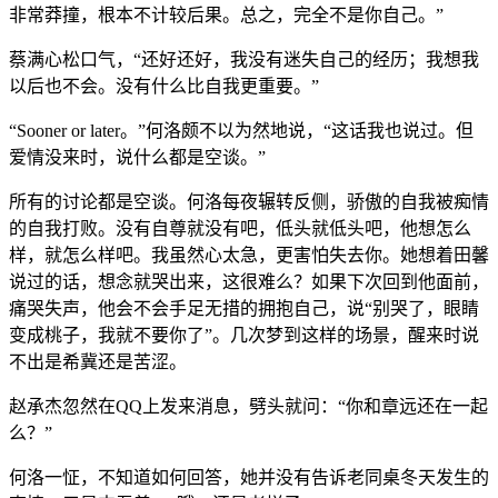
非常莽撞，根本不计较后果。总之，完全不是你自己。”
蔡满心松口气，“还好还好，我没有迷失自己的经历；我想我
以后也不会。没有什么比自我更重要。”
“Sooner or later。”何洛颇不以为然地说，“这话我也说过。但
爱情没来时，说什么都是空谈。”
所有的讨论都是空谈。何洛每夜辗转反侧，骄傲的自我被痴情
的自我打败。没有自尊就没有吧，低头就低头吧，他想怎么
样，就怎么样吧。我虽然心太急，更害怕失去你。她想着田馨
说过的话，想念就哭出来，这很难么？如果下次回到他面前，
痛哭失声，他会不会手足无措的拥抱自己，说“别哭了，眼睛
变成桃子，我就不要你了”。几次梦到这样的场景，醒来时说
不出是希冀还是苦涩。
赵承杰忽然在QQ上发来消息，劈头就问：“你和章远还在一起
么？”
何洛一怔，不知道如何回答，她并没有告诉老同桌冬天发生的