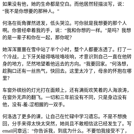
如果没有他，她的生命都是空白。而他居然轻描淡写，说：
“我不是你想要的那种人。”
何洛在街角骤然迸发，低头哭泣。可你就是我想要的那个人
啊。你曾经牵着我的手，说：“我和你想的一样。”是吗？我想
的是一辈子和你在一起，那你呢？
她浑浑噩噩在雪中站了半个小时，整个人都要冻透了。打了一
个冷战，上下牙关碰得咯吱咯吱响，才意识到自己一直在他转
身的地方，茫然地望着他远去的方向。“我要回家。”何洛想，
趁胸口还有一丝热气，快回去。这里太冷了，母亲的怀抱在哪
里？
车窗外缤纷的灯光打在面颊上，还有满街欢笑着的人海浪涛，
在窗外无声的翻飞。一切和三年前没有不同，只是身边没有
他，没有-羞-涩相握的一双手。
何洛选了更多的课，让自己在忙碌中学习遗忘。不是不想挽
回，分手来得太快太突然，她尚且不敢相信这已经发生了。写
email问章远：“你告诉我，到底为什么。不要怕我接受不了，