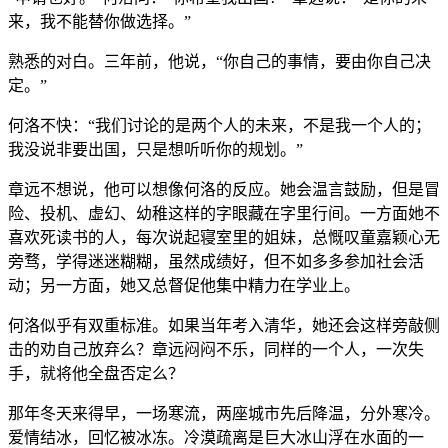
来，我不能替你做选择。”
熟悉的对白。三年前，他说，“你自己的事情，要由你自己决
定。”
何洛不快：“我们讨论的是两个人的未来，不是我一个人的；
我没说非要出国，只是想听听你的规划。”
章远不想说，他可以想像何洛的反应。她会温言鼓励，但是冒
险、投机、虚幻、幼稚这样的字眼藏在字里行间。一方面她不
喜欢死读书的人，每次说起寝室里的姐妹，总慨叹童嘉颖心无
旁骛，学得迷迷糊糊，虽然成绩好，但不如多多参加社会活
动；另一方面，她又总督促他集中精力在学业上。
何洛似乎有双重标准。如果当年考入清华，她还会这样旁敲侧
击的劝自己放弃么？章远闷闷不乐，同样的一个人，一次失
手，就将他全盘否定么？
那年冬天来得早，一场寒流，两座城市先后降温，分外寒冷。
爱情结冰，回忆被冰冻。冷漠疏离是巨大冰山浮在水面的一