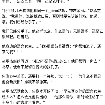
事情，于是支吾着，“哦，还是老样子。”
“我连续几天看到他和同一个ppmm吃饭，神态亲密。”赵承杰
说，“我逗他，说给我遮口费，否则就要告诉给何洛。他说，
哦，我们已经分手了。”
我们已经分手了。他这样说么，什么语气？无限缅怀，还是云
淡风轻。后者吧。
他身边的漂亮女生……何洛狠狠敲着键盘：“你都知道了，还
来问我？！”
赵承杰继续写道：“难道不是你提出的么？他们都猜，你去了
北京，便看不起留在省大的我们了。”
何洛心中苦涩，还要打一个笑脸，说：“：） 为什么不猜是
他喜新厌旧？嫌我不够漂亮。”
赵承杰沉默良久，头像才开始闪动，“早先喜欢他的漂亮女生
还少么？怎么会是他提出的……他那么爱你，那时候还站了二
十多个小时去北京看你。”