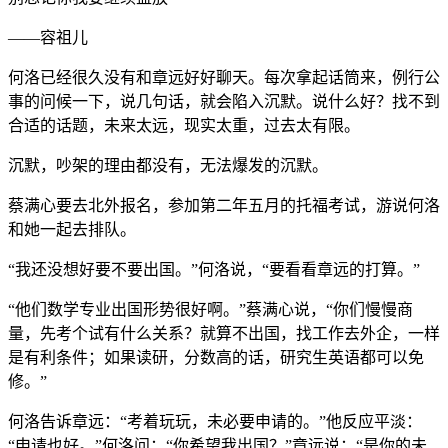
——容祖儿
何洛已经很久没有和章远好好聊天。每次拿起话筒来，例行公
事的问候一下，说几句话，就会陷入沉默。说什么好？找不到
合适的话题，未来太远，现实太重，过去太有限。
沉默，吵架的理由都没有，无法爆发的沉默。
蔡满心要去北外报名，参加第二年五月的托福考试，游说何洛
和她一起去排队。
“我还没想好要不要出国。”何洛说，“要看看章远的打算。”
“他们数学专业出国形势很好啊。”蔡满心说，“你们慢慢商
量，先考个试有什么关系？就算不出国，找工作去外企，一样
是有利条件；如果读研，分数高的话，研究生英语都可以免
修。”
何洛告诉章远：“考着玩玩，未必要申请的。”他反应平淡：
“申请也好。”何洛问：“你希望我出国？”章远说：“是你的未