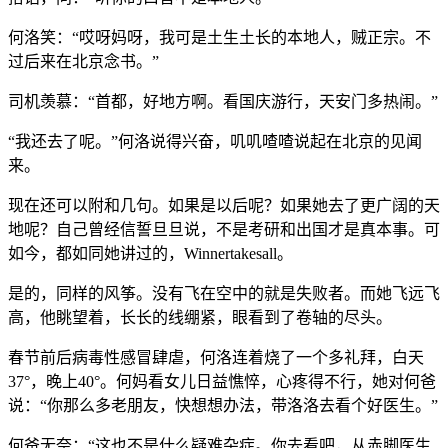
何洛笑：“哎呀妈呀，我可是土生土长的本地人，贼正宗。不
过后来在北京念书。”
司机羡慕：“首都，好地方啊。看国庆游行，天安门多热闹。”
“我还去了呢。”何洛说得兴奋，叽叽喳喳说起在北京的见闻
来。
现在还可以附和几句。如果是以后呢？如果她去了更广阔的天
地呢？自己曾经信誓旦旦说，不是考研和出国才是真本事。可
如今，都如同她讲过的，Winnertakesall。
是的，同样的风筝。没有飞在空中的就是失败者。而她飞远飞
高，他眺望着，长长的线绷紧，眼看到了卷轴的尽头。
春节前后病毒性感冒肆虐，何洛连着烧了一个多礼拜，白天
37°，晚上40°。何妈看女儿日益憔悴，心疼得不行，她对何爸
说：“你那么多老朋友，快想想办法，带洛洛去看个好医生。”
何爸无奈：“这也不是什么疑难杂症。你去看吧，从赤脚医生