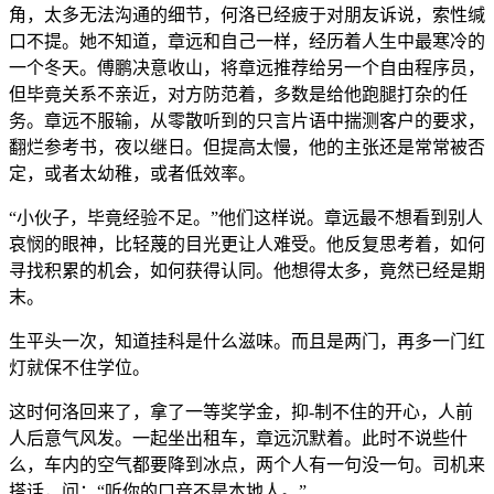
角，太多无法沟通的细节，何洛已经疲于对朋友诉说，索性缄
口不提。她不知道，章远和自己一样，经历着人生中最寒冷的
一个冬天。傅鹏决意收山，将章远推荐给另一个自由程序员，
但毕竟关系不亲近，对方防范着，多数是给他跑腿打杂的任
务。章远不服输，从零散听到的只言片语中揣测客户的要求，
翻烂参考书，夜以继日。但提高太慢，他的主张还是常常被否
定，或者太幼稚，或者低效率。
“小伙子，毕竟经验不足。”他们这样说。章远最不想看到别人
哀悯的眼神，比轻蔑的目光更让人难受。他反复思考着，如何
寻找积累的机会，如何获得认同。他想得太多，竟然已经是期
末。
生平头一次，知道挂科是什么滋味。而且是两门，再多一门红
灯就保不住学位。
这时何洛回来了，拿了一等奖学金，抑-制不住的开心，人前
人后意气风发。一起坐出租车，章远沉默着。此时不说些什
么，车内的空气都要降到冰点，两个人有一句没一句。司机来
搭话，问：“听你的口音不是本地人。”