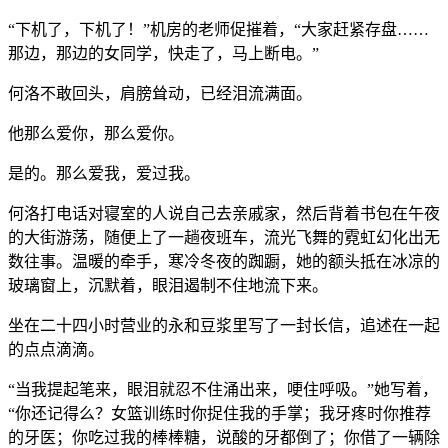
“下机了，下机了！”机房的老师促摧着，“大家赶紧存盘……
那边，那边的女同学，快走了，马上断电。”
何洛不敢回头，肩膀耸动，已经泪流满面。
他那么爱你，那么爱你。
是的。那么爱我，爱过我。
何洛打电话对寝室的人说自己去亲戚家，然后背着书包在午夜
的大街游荡，随便上了一趟夜班车，流光飞舞的霓虹幻化出无
数往事。温暖的牵手，寒冷冬夜的踟蹰，她的额头抵在冰凉的
玻璃窗上，沉默着，眼泪遏制不住地流下来。
坐在二十四小时营业的永和豆浆里写了一封长信，追述在一起
的点点滴滴。
“当我提起笔来，眼泪就忍不住涌出来，哽住呼吸。”她写着，
“你还记得么？女篮训练时你捉住我的手掌；我牙疼时你推荐
的牙医；你吃过我的棒棒糖，说酸的牙都倒了；你借了一辆除