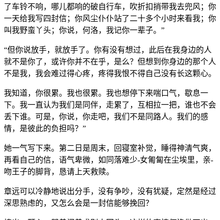
了车铃不响，哪儿都响的破自行车，吹折扣捎带我去兜风；你
一天给我写四封信；你风尘仆仆站了二十多个小时来看我；你
叫我野蛮丫头；你说，何洛，我记你一辈子。”
“但你说放手，就放手了。你有没有想过，此后在我身边的人
就不是你了，或许你并不在乎，是么？但想到你身边的那个人
不是我，我会难过得心疼，疼得我恨不得自己没有长这颗心。
我知道，你很累。我也很累。我也想停下来喘口气，歇息一
下。我一直认为我们是同伴，走累了，互相拉一把，谁也不会
丢下谁。可是，你说，你走吧，我们不是同路人。我们的感
情，是彼此的负担吗？”
她一气写下来。第二日是周末，回寝室补觉，睡得神清气爽，
再看自己的信，语气卑微，如同落难少-女匍匐在尘埃里，亲-
吻王子的脚背，恳请上天救赎。
章远可以冷静地说出分手，没有争吵，没有犹疑，定然是经过
深思熟虑的，又怎么会是一封信能够挽回？