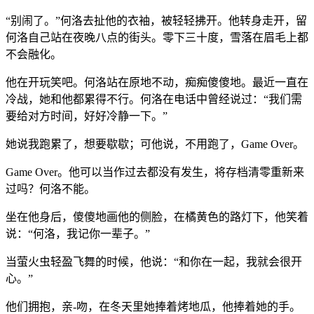
“别闹了。”何洛去扯他的衣袖，被轻轻拂开。他转身走开，留
何洛自己站在夜晚八点的街头。零下三十度，雪落在眉毛上都
不会融化。
他在开玩笑吧。何洛站在原地不动，痴痴傻傻地。最近一直在
冷战，她和他都累得不行。何洛在电话中曾经说过：“我们需
要给对方时间，好好冷静一下。”
她说我跑累了，想要歇歇；可他说，不用跑了，Game Over。
Game Over。他可以当作过去都没有发生，将存档清零重新来
过吗？何洛不能。
坐在他身后，傻傻地画他的侧脸，在橘黄色的路灯下，他笑着
说：“何洛，我记你一辈子。”
当萤火虫轻盈飞舞的时候，他说：“和你在一起，我就会很开
心。”
他们拥抱，亲-吻，在冬天里她捧着烤地瓜，他捧着她的手。