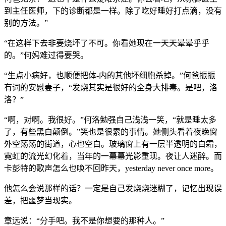
到主任医师，下的诊断都是一样。除了吃好睡好打点滴，没有
别的方法。”
“在这样下去非要烧坏了不可。你看她现在一天天晕晕乎乎
的。”何妈难过得要哭。
“生点小病好，也顺便把体-内的其他坏细胞杀掉。”何爸振振
有词的安慰妻子，“发烧其实是很好的全身大排毒。是吧，洛
洛？”
“啊，对啊。我很好。”何洛勉强自己浅浅一笑，“就是睡太多
了，有些黑白颠倒。”笑也是很累的事情。她侧头看着夜晚窗
外空荡荡的街道，心也空白。玻璃窗上有一层半透明的白霜，
霓虹的流光幻化着，当年的一幕幕光影重现。夜让人迷醉。而
卡彭特的歌声怎么也唤不回昨天，yesterday never once more。
他怎么会说那样的话？一定是自己发烧烧迷糊了，记忆出现误
差，把噩梦当现实。
章远说：“分手吧。我不是你想要的那种人。”