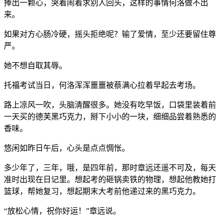
捧出一颗心，哭着闹着求别人回头，这样的事情何洛做不出
来。
如果对方心肠冷硬，摇头拒绝呢？输了爱情，至少还要留住尊
严。
她不想自取其辱。
托福考试当日，何洛浑浑噩噩被蔡满心拉着早起去考场。
路上凉风一吹，头脑清醒很多。她没有吃早饭，口袋里装着前
一天买的德芙黑巧克力，掰下小小的一块，细细品尝着熟悉的
香味。
悠闲如昨日午后，心头是点点惆怅。
多少年了，三年，哦，是四年前，那时章远还遥不可及，每天
准时出现在日记里。想起考的砸锅卖铁的物理，想起他教她打
篮球，帮她复习，想起期末大考前他递过来的黑巧克力。
“放松心情，祝你好运！”章远说。