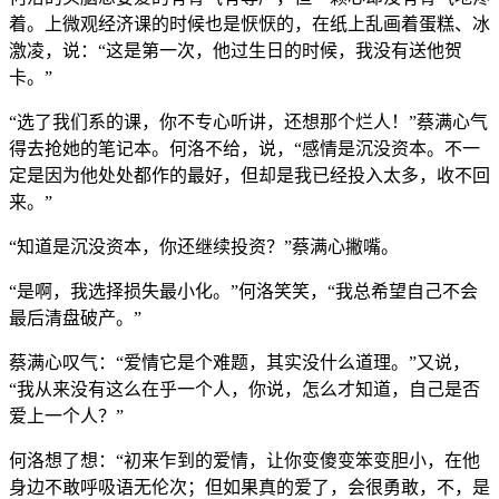
着。上微观经济课的时候也是恹恹的，在纸上乱画着蛋糕、冰
激凌，说：“这是第一次，他过生日的时候，我没有送他贺
卡。”
“选了我们系的课，你不专心听讲，还想那个烂人！”蔡满心气
得去抢她的笔记本。何洛不给，说，“感情是沉没资本。不一
定是因为他处处都作的最好，但却是我已经投入太多，收不回
来。”
“知道是沉没资本，你还继续投资？”蔡满心撇嘴。
“是啊，我选择损失最小化。”何洛笑笑，“我总希望自己不会
最后清盘破产。”
蔡满心叹气：“爱情它是个难题，其实没什么道理。”又说，
“我从来没有这么在乎一个人，你说，怎么才知道，自己是否
爱上一个人？”
何洛想了想：“初来乍到的爱情，让你变傻变笨变胆小，在他
身边不敢呼吸语无伦次；但如果真的爱了，会很勇敢，不，是