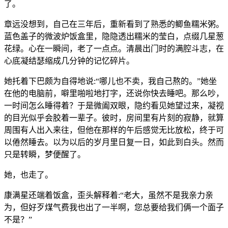
了。
章远没想到，自己在三年后，重新看到了熟悉的鲫鱼糯米粥。
蓝色盖子的微波炉饭盒里，隐隐透出糯米的莹白，点缀几星葱
花绿。心在一瞬间，老了一点点。清晨出门时的满腔斗志，在
心底凝结瑟缩成几分钟的记忆碎片。
她托着下巴颇为自得地说:“哪儿也不卖，我自己熬的。”她坐
在他的电脑前，噼里啪啦地打字，还说你快去睡吧。那么吵，
一时间怎么睡得着？于是微阖双眼，隐约看见她望过来，凝视
的目光似乎会胶着一辈子。彼时，房间里有片刻的寂静，就算
周围有人出入来往，但他在那样的午后感觉无比放松，终于可
以倦然睡去。以为以后的岁月里日复一日，如此到白头。然而
只是转瞬，梦便醒了。
她，也走了。
康满星还端着饭盒，歪头解释着:“老大，虽然不是我亲力亲
为，但好歹煤气费我也出了一半啊，您总要给我们俩一个面子
不是？”