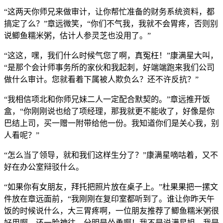
“这两天你师兄来做审计，让你帮忙准备的财务系统资料，都
搞定了么？”章远微笑，“你们不气我，我就不会胃疼，否则别
说鲫鱼糯米粥，估计人参灵芝也没用了。”
“这这，嘿，我们什么时候气您了啊，真冤枉！”康满星大叫，
“是那个会计师事务所的家伙和我起刺，好端端跑来我们公司
做什么审计。您就看着下属被人欺负么？还不许反抗？”
“我相信项北和你师兄妹二人一定配合默契的。”章远推开饭
盒，“你刚刚说也给了项经理，那我就更不能收了，好像是你
巴结上司，买一赠一附带给他一份。我知道你们是关心我，别
人看呢？”
“怎么当了领导，就和我们这样生分了？”康满星嘀咕着，又不
好在办公室辩驳什么。
“如果你有女朋友，拜托把照片放在桌子上。”杜果果把一摞文
件放在章远面前，“我刚刚在复印室都听到了。谁让你昨天午
饭的时候说什么，大三胃疼啊，一位朋友推荐了鲫鱼糯米粥很
好用啊，还一脸神往，分明是怂恿啊！我不是说满星姐，我是