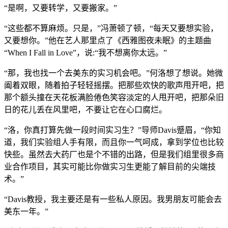
“是啊，又要转学，又要搬家。”
“这些都不算麻烦。只是，”冯萧顿了顿，“每天又要想实验，
又要想你。”他在艺人那里点了《西雅图夜未眠》的主题曲
“When I Fall in Love”，说:“我不想离你太远。”
“那，我也找一个去美东的实习机会吧。”何洛想了想说。她微
阖着双眼，随着拍子轻轻摇摆。把那些欢快的歌声甩开吧，把
那个额头撞在天花板满脸倦色笑容淡定的人甩开吧，把那朵旧
日的花儿丢在风里吧，不要让它在心口腐烂。
“洛，你真打算先做一段时间实习生？”导师Davis蹙眉，“你知
道，我们实验组人手有限，而且你一气呵成，拿到学位也比较
快些。虽然去大药厂也是个不错的出路，但是我们组里很多商
业合作项目，其实可能比你做实习生更能了解目前的尖端技
术。”
“Davis教授，我主要还是有一些私人原因。我男朋友可能会去
美东一年。”