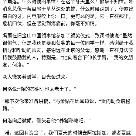
个角落。什么时候的事情？在这个冬天里么？他毫不知情。坏
消息总像一条盘尾于草丛深处的蛇，什么时候踩到了，便露出
森白的牙，闪电般咬上你一口。更可恶的是，它一直在那里，
危机四伏，但在感觉到疼痛前，你毫不知情。
冯萧在旧金山中国领事馆参加了颁奖仪式，致词时他说:“虽然
很俗气，但是我还是要和获奖的每一位同学一样，感谢给于我
指导和帮助的师友，感谢远在北京的父母，感谢一直在身边支
持我鼓励我的人，特别是，”他向着台下伸长手臂，“我的女朋
友，何洛。”
众人微笑着鼓掌，目光聚过来。
何洛说:“你的答谢词也太老土了。”
“那下次你来准备讲稿，”冯萧贴在她耳边说，“贤内助食谱秘
籍。”
何洛向后微倾，侧头看他:“养猪秘籍吧。”
“喏，这回有资金了，我们夏天的时候去阿拉斯加，或者夏威