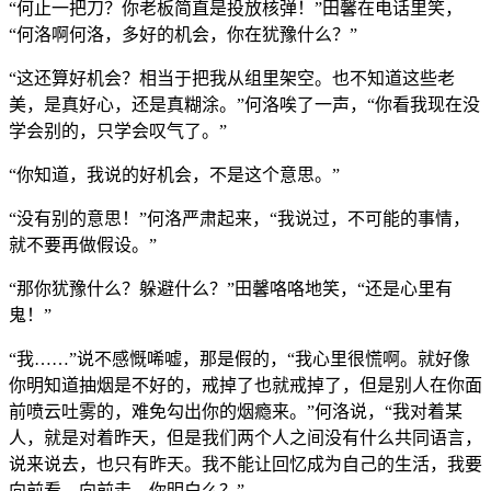
“何止一把刀？你老板简直是投放核弹！”田馨在电话里笑，
“何洛啊何洛，多好的机会，你在犹豫什么？”
“这还算好机会？相当于把我从组里架空。也不知道这些老
美，是真好心，还是真糊涂。”何洛唉了一声，“你看我现在没
学会别的，只学会叹气了。”
“你知道，我说的好机会，不是这个意思。”
“没有别的意思！”何洛严肃起来，“我说过，不可能的事情，
就不要再做假设。”
“那你犹豫什么？躲避什么？”田馨咯咯地笑，“还是心里有
鬼！”
“我……”说不感慨唏嘘，那是假的，“我心里很慌啊。就好像
你明知道抽烟是不好的，戒掉了也就戒掉了，但是别人在你面
前喷云吐雾的，难免勾出你的烟瘾来。”何洛说，“我对着某
人，就是对着昨天，但是我们两个人之间没有什么共同语言，
说来说去，也只有昨天。我不能让回忆成为自己的生活，我要
向前看，向前走，你明白么？”