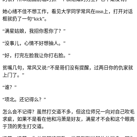
她心绪不佳不想工作，看见大学同学常风在msn上，打开对话
框就扔了一句“kick”。
“满星姑娘，我招你惹你了？”
“没事儿，心情不好想抽人。”
“好，打完左脸我让你打右脸。”
贫嘴几句，常风又说:“不是哥们没有提醒，过两日你的仇家就
上门了。”
“谁？”
“项北。还记得么？”
怎么会不记得？虽然打交道不多，但这位师兄一向对自己吹毛
求疵，如果不是看在他和冯萧是好友，满星才不会和这个眼高
于顶的男生打交道。