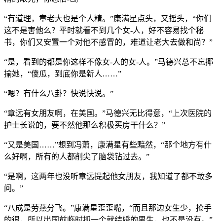
“有道理，章老大也是个人精。”康满星点头，又摇头，“你们
这不是害他么？平时就看不到几个女-人，好不容易找个秘
书，你们又安置一个对他不感冒的，难道让老大去做和尚？”
“是，看到的都是你这样不像女-人的女-人。”马德兴总不忘揶
揄她，“傻瓜，到底你是新人……”
“嗯？有什么八卦？快说快说。”
“章远有女朋友啊，在美国。”马德兴无比得意，“上次医院的
护士长说的，要不然他那么积极买房干什么？”
“又是美国……”想到冯萧，康满星有些黯然，“那个地方有什
么好啊，所有的人都削尖了脑袋钻过去。”
“是啊，这两年也没听章远提起他女朋友，我知道了都不敢多
问。”
“八成是劳燕分飞。”康满星歪歪嘴，“而且那边女生少，抢手
的很，所以出国前临时抓一个就结婚的男生，也不是没有。”