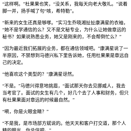
“这样啊。”杜果果也笑，“没关系，我每天向老大敬礼。”说着
脚一并，扬手喊了句“咳，希特勒”。
“新来的女生还真是够嗲。”实习生乔晓湘扯扯康满星的衣袖，
“她不是学通信的么？又不是文秘专业，为什么让她做章远的
秘书？如果说熟悉业务，她又是刚来的，不会帮倒忙么？”
“因为最近我们拓展的业务，都在通信领域吧。”康满星说了一
半原因，不禁想到马德兴私下里告诉她，任用杜果果是章远自
己的决定。
“他喜欢这个类型的？”康满星讶然。
“不是。”马德兴得意地挑眉，“面试那天你去见挪威人，我去
当考官了。面试的女生有几个，好几个去了人事和财务，但只
有杜果果面对章远的时候最自然。”
“嗬，你是火眼金睛？”
“不是我，是市场部方斌说的。他天天和客户打交道，那个人
精的眼光，你总信吧。”