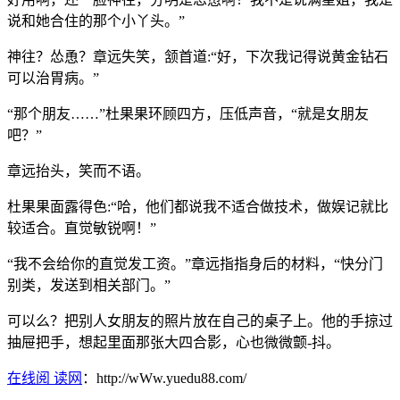
说和她合住的那个小丫头。”
神往？怂恿？章远失笑，颔首道:“好，下次我记得说黄金钻石
可以治胃病。”
“那个朋友……”杜果果环顾四方，压低声音，“就是女朋友
吧？”
章远抬头，笑而不语。
杜果果面露得色:“哈，他们都说我不适合做技术，做娱记就比
较适合。直觉敏锐啊！”
“我不会给你的直觉发工资。”章远指指身后的材料，“快分门
别类，发送到相关部门。”
可以么？把别人女朋友的照片放在自己的桌子上。他的手掠过
抽屉把手，想起里面那张大四合影，心也微微颤-抖。
在线阅 读网
：http://wWw.yuedu88.com/