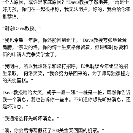
“个人原因，或许是家庭原因？”Davis教授了然地笑，“萧是个
好男孩，你们在一起很相称，我无法阻拦，好的，我会给你签
推荐信。”
“谢谢Davis教授。”
“我也希望一年后，你还能回到组里。”Davis教授夸张地耸耸
肩膀，“亲爱的洛，你的博士生资格保留着，但是那时你要和
新的申请人竞争奖学金了。”
“我明白。所以我想趁早和您打招呼，以免耽误今年组里的招
生录取。”何洛笑笑，“我会努力杀回来的，为了师母独家秘方
的天使蛋糕。”
Davis教授哈哈大笑，胡子一翘一翘:“一桩是一桩，既然你告诉
我一个消息，我也告诉你一些事。不知道你想先听好消息，还
是坏消息。”
“我通常选择先听坏消息。”
“噢，你会后悔寒假花了700美金买回国的机票。”