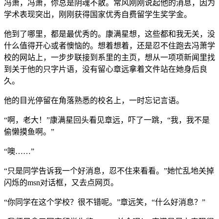
冯萧，冯萧，你总是阴魂不散。常风刚刚说起他的消息，因为
学术表现突出，刚刚获得国家优秀自费留学生奖学金。
他到了哪里，都是最优秀的。康满星想，这些都和我无关，没
什么值得开心或者懊恼的。想着想着，还是忍不住跑去冯萧学
校的网站上，一步步联接到系里的主页，想从一项项新闻里找
到关于他的只字片语，没有留心章远拿着文件站在她身后良
久。
他的目光停留在角落熟悉的校名上，一时忘记言语。
“啊，老大！”康满星回头看见章远，吓了一跳，“我，我不是
偷懒摸鱼啊。”
“噢……”
“只是同学告诉我一个好消息，忍不住来看看。”她忙乱地关掉
闪烁的msn对话框，又去点网页。
“你同学在这个学校？很不错呢。”章远笑，“什么好消息？”