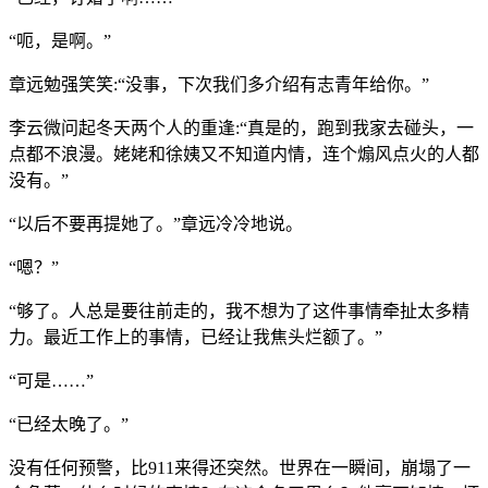
“呃，是啊。”
章远勉强笑笑:“没事，下次我们多介绍有志青年给你。”
李云微问起冬天两个人的重逢:“真是的，跑到我家去碰头，一
点都不浪漫。姥姥和徐姨又不知道内情，连个煽风点火的人都
没有。”
“以后不要再提她了。”章远冷冷地说。
“嗯？”
“够了。人总是要往前走的，我不想为了这件事情牵扯太多精
力。最近工作上的事情，已经让我焦头烂额了。”
“可是……”
“已经太晚了。”
没有任何预警，比911来得还突然。世界在一瞬间，崩塌了一