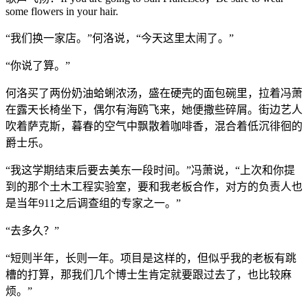
some flowers in your hair.
“我们换一家店。”何洛说，“今天这里太闹了。”
“你说了算。”
何洛买了两份奶油蛤蜊浓汤，盛在硬壳的面包碗里，拉着冯萧
在露天长椅坐下，偶尔有海鸥飞来，她便撒些碎屑。街边艺人
吹着萨克斯，暮春的空气中飘散着咖啡香，混合着低沉徘徊的
爵士乐。
“我这学期结束后要去美东一段时间。”冯萧说，“上次和你提
到的那个土木工程实验室，要和我老板合作，对方的负责人也
是当年911之后调查组的专家之一。”
“去多久？”
“短则半年，长则一年。项目是这样的，但似乎我的老板有跳
槽的打算，那我们几个博士生肯定就要跟过去了，也比较麻
烦。”