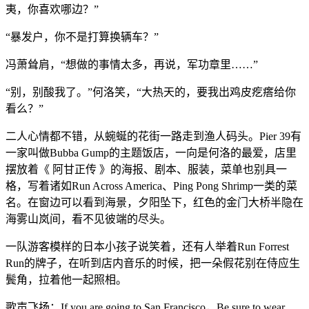
夷，你喜欢哪边？”
“暴发户，你不是打算换辆车？”
冯萧耸肩，“想做的事情太多，再说，军功章里……”
“别，别酸我了。”何洛笑，“大热天的，要我出鸡皮疙瘩给你
看么？”
二人心情都不错，从蜿蜒的花街一路走到渔人码头。Pier 39有
一家叫做Bubba Gump的主题饭店，一向是何洛的最爱，店里
摆放着《 阿甘正传 》的海报、剧本、服装，菜单也别具一
格，写着诸如Run Across America、Ping Pong Shrimp一类的菜
名。在窗边可以看到海景，夕阳坠下，红色的金门大桥半隐在
海雾山岚间，看不见彼端的尽头。
一队游客模样的日本小孩子说笑着，还有人举着Run Forrest
Run的牌子，在听到店内音乐的时候，把一朵假花别在侍应生
鬓角，拉着他一起照相。
歌声飞扬：If you are going to San Francisco，Be sure to wear