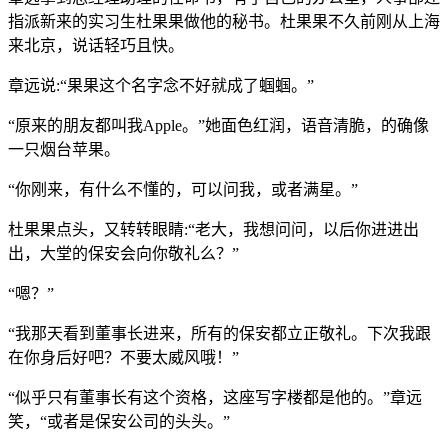
指派新来的实习生杜果果做他的秘书。杜果果不久前刚从上海
来北京，说话轻巧且快。
章远说:“果果这个名字念不好就成了蝈蝈。”
“原来的朋友都叫我Apple。”她面色红润，语音清脆，的确像
一只烟台苹果。
“你刚来，有什么不懂的，可以问我，或者满星。”
杜果果点头，又转转眼睛:“老大，我想问问，以后你进进出
出，大堂的保安会向你敬礼么？”
“嗯？”
“我那天看到董事长进来，所有的保安都立正敬礼。下次我跟
在你身后好吧？不要太威风哦！”
“似乎只有董事长有这个资格，这座写字楼都是他的。”章远
笑，“或者是保安公司的头头。”