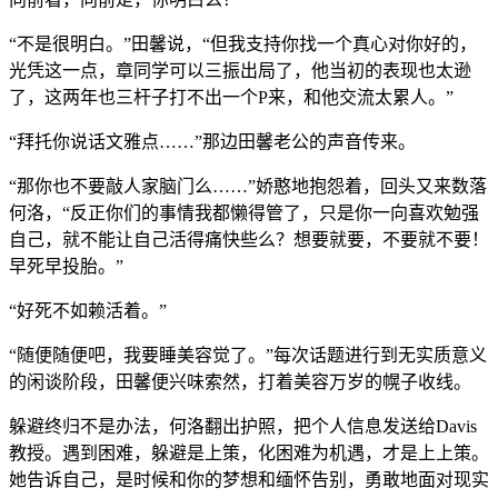
“不是很明白。”田馨说，“但我支持你找一个真心对你好的，
光凭这一点，章同学可以三振出局了，他当初的表现也太逊
了，这两年也三杆子打不出一个P来，和他交流太累人。”
“拜托你说话文雅点……”那边田馨老公的声音传来。
“那你也不要敲人家脑门么……”娇憨地抱怨着，回头又来数落
何洛，“反正你们的事情我都懒得管了，只是你一向喜欢勉强
自己，就不能让自己活得痛快些么？想要就要，不要就不要！
早死早投胎。”
“好死不如赖活着。”
“随便随便吧，我要睡美容觉了。”每次话题进行到无实质意义
的闲谈阶段，田馨便兴味索然，打着美容万岁的幌子收线。
躲避终归不是办法，何洛翻出护照，把个人信息发送给Davis
教授。遇到困难，躲避是上策，化困难为机遇，才是上上策。
她告诉自己，是时候和你的梦想和缅怀告别，勇敢地面对现实