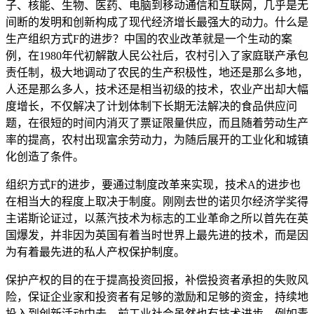
子、核能、生物、医药、电脑到移动通信和互联网，几乎是无
间断的发明和创新构成了现代经济增长最强大的动力。什么是
生产组织方式F的进步？中国的农业改革就是一个生动的案
例，在1980年代初解散人民公社后，农村引入了家庭联产承包
责任制，极大地调动了农民的生产积极性，地还是那么多地，
人还是那么多人，技术还是相当初级的技术，农业产出却大幅
度增长，不仅解决了计划体制下长期无法解决的食品供应问
题，在很短的时间内消灭了票证限量供应，而且随着劳动生产
率的提高，农村出现富余劳动力，为随后展开的工业化和城镇
化创造了条件。
组织方式F的进步，要通过制度改革来实现，技术A的进步也
在相当大的程度上取决于制度。刚刚去世的诺贝尔经济学奖得
主诺斯论证过，以蒸汽技术为标志的工业革命之所以首先在英
国爆发，并非因为英国有着当时世界上最先进的技术，而是因
为有着最先进的私人产权保护制度。
保护产权的目的在于提高投资回报，补偿投资者承担的失败风
险，保证企业家和投资者有足够的激励和足够的资金，持续地
投入到创新活动中去。前工业社会虽然也有技术进步，例如青