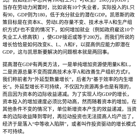
当存在劳动力闲置时，比如说有10个失业者，实际投入的L只
有90，GDP则为180，低于充分就业的潜在GDP。凯恩斯的政
策目标是在资本K、劳动L的存量不变、技术水平A和生产组
织方式F也不变的情况下，如何增加就业（例如政府雇这10个
失业工人修高铁），使GDP接近或等于200万。而我们所说的
增长恰恰是如何改变K、L、A和F，以提高供应能力即潜在
GDP，这与凯恩斯要解决的问题根本就是两回事。
提高潜在GDP有两类方法，一是单纯增加资源使用量K和L，
二是资源总量不变而提高技术水平A和改善生产组织方式F。
我们称前者为“外延型数量增长”，后者为“基于效率的内生增
长”。外延型增长不可持续，不仅因为资源再多也是有限的，
而且因为资本的边际收益递减。为了实现人均GDP的增长，
资本投入的增加速度必须比劳动高，然而随着资本的增加，在
其他条件不变的情况下，单位新增资本产生的效益递减，当资
本的边际收益降到零时，再拉动投资也无法提高人均产出了，
经济于是落入“中等收入陷阱”，或者叫作投资驱动的增长模式
不可持续。