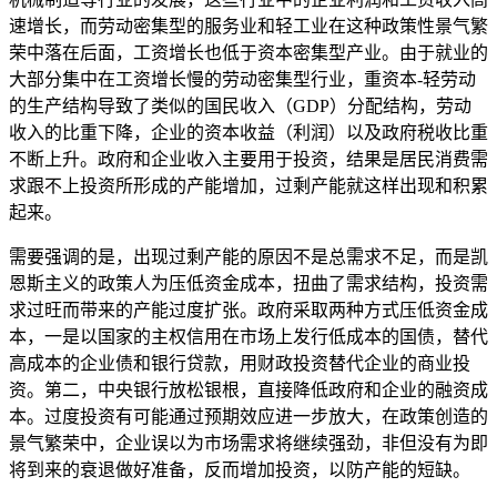
速增长，而劳动密集型的服务业和轻工业在这种政策性景气繁
荣中落在后面，工资增长也低于资本密集型产业。由于就业的
大部分集中在工资增长慢的劳动密集型行业，重资本-轻劳动
的生产结构导致了类似的国民收入（GDP）分配结构，劳动
收入的比重下降，企业的资本收益（利润）以及政府税收比重
不断上升。政府和企业收入主要用于投资，结果是居民消费需
求跟不上投资所形成的产能增加，过剩产能就这样出现和积累
起来。
需要强调的是，出现过剩产能的原因不是总需求不足，而是凯
恩斯主义的政策人为压低资金成本，扭曲了需求结构，投资需
求过旺而带来的产能过度扩张。政府采取两种方式压低资金成
本，一是以国家的主权信用在市场上发行低成本的国债，替代
高成本的企业债和银行贷款，用财政投资替代企业的商业投
资。第二，中央银行放松银根，直接降低政府和企业的融资成
本。过度投资有可能通过预期效应进一步放大，在政策创造的
景气繁荣中，企业误以为市场需求将继续强劲，非但没有为即
将到来的衰退做好准备，反而增加投资，以防产能的短缺。