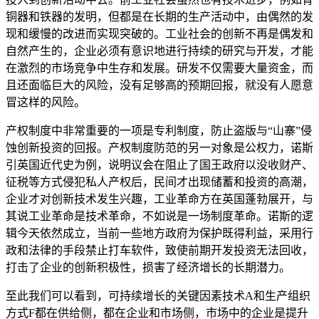
铜器和铁器的发明，但都是在长期的生产活动中，由偶然的发
现和缓慢的改进而实现突破的。工业社会的创新不再是偶发和
自然产生的，企业必须有意识地进行持续的研究与开发，才能
在激烈的市场竞争中生存和发展。研发不仅需要大量资金，而
且还面临巨大的风险，没有足够高的预期回报，就没有人愿意
冒这样的风险。
产权制度中非常重要的一项是专利制度，防止盗版与“山寨”侵
蚀创新投资的回报。产权制度防范的另一对象是公权力，诺斯
引英国近代史为例，说明议会在阻止了国王政府以没收财产、
征税等方式侵犯私人产权后，民间才出现储蓄和投资的高潮，
企业才对创新技术发生兴趣，工业革命方在英国蓬勃展开，与
其说工业革命是技术革命，不如说是一场制度革命。诺斯的逻
辑今天依然成立，当前一些地方政府为保护既得利益，采用行
政和法律的手段禁止打车软件，致使前期开发投资无法回收，
打击了企业的创新积极性，损害了经济增长的长期潜力。
至此我们可以看到，可持续增长的关键因素技术A和生产组织
方式F都在供给侧，都在企业和市场侧，市场中的企业是提升