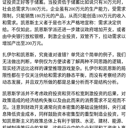
证投资正好等于储蓄。当投资低于储蓄比如说只有30万元时，
社会总需求为180万元，企业虽有200万元的生产能力，受需求
限制，只能销售180万元的产品，从而只能创造180万元的收入
和需求。凯恩斯主义者于是也不太严格地宣称：需求决定供
给。不仅如此，凯恩斯学派还进一步建议政府增加开支，或者
由中央银行放松银根，刺激企业投资，双管齐下，拉动需求以
增加产出至200万元。
扎伊尔和凯恩斯，究竟谁对谁错？单凭这个简单的例子，我们
无法做出判断，举例仅为方便读者了解两种不同思路的逻辑，
现实经济远比这样的课堂推理游戏复杂。扎伊尔和凯恩斯的局
限性都在于仅关注供给和需求的静态平衡，而没有考察经济的
动态发展，并且双方所做的都是总量分析而不是结构分析。
凯恩斯学派并不考虑政府投资和货币松宽刺激投资的后果，对
政策造成的经济结构失衡以及由此而来的消费需求不足视而不
见。注意到财政开支通常向资本密集的基础设施倾斜，央行减
息降低资金成本，同样鼓励资本密集型的重型制造业投资，可
知凯恩斯主义的政策总体上有利于钢铁、水泥、建材、能源、
机械制造等行业的发展，这些行业中的企业利润和工资收入高