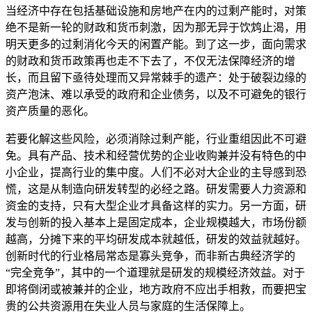
当经济中存在包括基础设施和房地产在内的过剩产能时，对策
绝不是新一轮的财政和货币刺激，因为那无异于饮鸩止渴，用
明天更多的过剩消化今天的闲置产能。到了这一步，面向需求
的财政和货币政策再也走不下去了，不仅无法保障经济的增
长，而且留下亟待处理而又异常棘手的遗产：处于破裂边缘的
资产泡沫、难以承受的政府和企业债务，以及不可避免的银行
资产质量的恶化。
若要化解这些风险，必须消除过剩产能，行业重组因此不可避
免。具有产品、技术和经营优势的企业收购兼并没有特色的中
小企业，提高行业的集中度。人们不必对大企业的主导感到恐
慌，这是从制造向研发转型的必经之路。研发需要人力资源和
资金的支持，只有大型企业才具备这样的实力。另一方面，研
发与创新的投入基本上是固定成本，企业规模越大，市场份额
越高，分摊下来的平均研发成本就越低，研发的效益就越好。
创新时代的行业格局常态是寡头竞争，而非新古典经济学的
“完全竞争”，其中的一个道理就是研发的规模经济效益。对于
即将倒闭或被兼并的企业，地方政府不应出手相救，而要把宝
贵的公共资源用在失业人员与家庭的生活保障上。