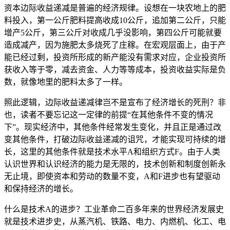
资本边际收益递减是普遍的经济规律。设想在一块农地上的肥
料投入，第一公斤肥料提高收成10公斤，追加第二公斤，只能
增产5公斤，第三公斤对收成几乎没影响，第四公斤可能就要
造成减产，因为施肥太多烧死了庄稼。在宏观层面上，由于产
能已经过剩，投资所形成的新产能没有需求对应，企业投资所
获收入等于零，减去资金、人力等等成本，投资收益实际是负
数，就像地里的肥料太多了一样。
照此逻辑，边际收益递减律岂不是宣布了经济增长的死刑？非
也，读者不要忘记这一定律的前提“在其他条件不变的情况
下”。现实经济中，其他条件经常发生变化，并且正是通过改
变其他条件，打破边际收益递减的诅咒，才能实现可持续的增
长，这里的其他条件就是技术水平A和组织方式F。由于人类
认识世界和认识经济的能力是无限的，技术创新和制度创新永
无止境，即使资本和劳动的数量不变，A和F进步也有望驱动
和保持经济的增长。
什么是技术A的进步？工业革命二百多年来的世界经济发展史
就是技术进步史，从蒸汽机、铁路、电力、内燃机、化工、电