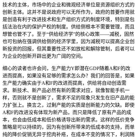
技术的主体，市场中的企业和微观经济单位是资源组织方式的
创新主体。这并不是说政府可以无所作为，政府的首要作用就
是创造有利于改进技术和生产组织方式的制度环境，特别是包
括法治在内的保护产权的制度。供给侧根本不需要管理，而且
想管也管不了。至于“供给经济学”的核心政策——减税，固然
也可包纳在强调供给侧的经济学里，因为减税可以提高企业创
新投资的回报，但其重要性还不如放松和解除管制，后者可以
为企业的创新开辟出更为广阔的空间。
细心的读者也许会问，生产能力Y即潜在GDP随着A和F的改
进而提高，如果没有足够的需求怎么办？我们的回答是，如果
生产能力确实由于A和F的改进而提高，供给将自动创造需
求。新技术、新产品必然有新的需求对应，就像智能手机一
样，否则就不是创新了，需求不足的现象只发生在旧产品的能
力扩张上。换言之，过剩产能的实质是创新能力的欠缺。即使
A和F的改进没有体现为新产品，而只是降低了原有产品的成
本，也会由低成本和低价格诱导出新的需求。这样的低价竞争
策略是可以持续的，因为有创新所带来的低成本的支持，而单
纯的降价促销无异于挖肉补疮，在成本不变的情况下，利润随