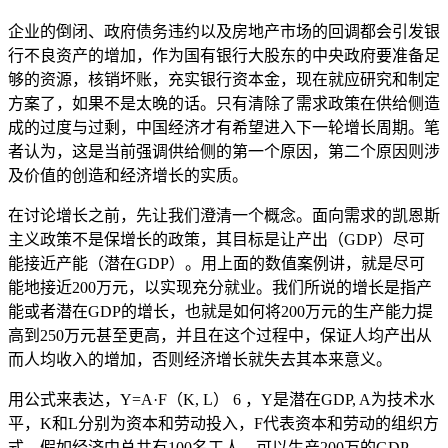
企业的倒闭、政府债务违约以及房地产市场的回调都会引发银
行不良资产的增加，作为国有银行大股东的中央政府要准备足
够的资源，核销坏账，充实银行资本金，现在就应研究和制定
方案了，如果不是太晚的话。只有清除了需求政策在供给侧造
成的过度与过剩，中国经济才有希望进入下一轮增长周期。笔
者认为，这是当前强调供给侧的第一个原因，第二个原因则涉
及价值的创造和经济增长的实质。
在讨论增长之前，先让我们澄清一个概念。面向需求的凯恩斯
主义政策不是保增长的政策，其目标是让产出（GDP）尽可
能接近产能（潜在GDP）。用上面的数值案例讲，就是尽可
能地接近200万元，以实现充分就业。我们所说的增长是指产
能或者潜在GDP的增长，也就是如何将200万元的生产能力提
高到250万元甚至更高，并且在这个过程中，保证人均产出从
而人均收入的增加，否则经济增长就失去其本来意义。
用公式来表达，Y=A·F（K, L）
6
，Y是潜在GDP, A为技术水
平，K和L分别为资本和劳动投入，F代表资本和劳动的组织方
式。假如经济中总共有100名工人，可以生产200万的GDP，