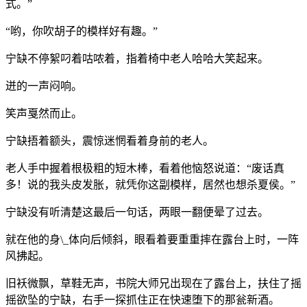
式。”
“哟，你吹胡子的模样好有趣。”
宁缺不停絮叼着咕哝着，指着椅中老人哈哈大笑起来。
迸的一声闷响。
笑声戛然而止。
宁缺捂着额头，震惊迷惘看着身前的老人。
老人手中握着根极粗的短木棒，看着他恼怒说道：“废话真
多！说的我头皮发胀，就凭你这副模样，居然也想杀夏侯。”
宁缺没有听清楚这最后一句话，两眼一翻便晕了过去。
就在他的身\_体向后倾斜，眼看着要重重摔在露台上时，一阵
风拂起。
旧袄微飘，草鞋无声，书院大师兄出现在了露台上，扶住了摇
摇欲坠的宁缺，右手一探抓住正在快速堕下的那瓮新酒。