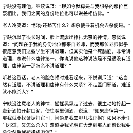
宁缺没有理他，继续说道：“现如今就算是与我想杀的那位巨
豪相比，我们之间的身份地位也可以说差相仿佛。”
老人冷笑道：“那你还愁苦什么？想杀便寻着机会去杀便是。”
宁缺沉默了很长时间，脸上流露出挣扎无奈的神情，感慨说
道：“问题在于我的身份地位都来自老师，而我那位老师似乎
很愿意我们这些学生不讲道理，但其实他是个死脑筋，非常讲
道理，总说什么唐律第一，你说说他这种说法是不是很没有道
理，唐律第一那怎么不讲道理？”
听着这番话，老人的脸色顿时难看起来，不悦训斥道：“这当
然有道理，不讲道理和唐律有什么关系？不走歪门邪道，难道
就不能杀人？”
宁缺没注意老人的神情，摇摇晃晃走了过去，很主动地拎起一
壶新酒拍开封口泥，便往嘴里倒酒，说道：“如果唐律第一，
那我就要找证据打官司，问题是我去哪儿找证据？如果不走歪
门邪道，又怎么杀人？难道要我光明正大走到那人面前说我要
杀你然后我被揍成肉泥？”