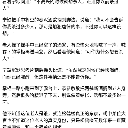
看着宁缺问道：“不高兴的时候就想杀人，难道你以前杀过
人？”
宁缺把手中将空的春泥酒瓮搁到脚边，说道：“我可不会告诉
你我杀过多少人，那可是触犯唐律的事，不过你可以这样设
想。”
老人摇了摇手中已经空了的酒瓮，有些恼火地咕哝了一声，喊
露下的掌柜再送两瓮，然后看着他问道：“可你为什么想要杀
人？”
宁缺沉默思考片刻后摇头说道：“虽然我这时候已经快喝醉，
而你已经喝醉，但这件事情还是不能告诉你。”
掌柜一路小跑来到了露台上，恭恭敬敬把两瓮新酒搁到老人身
旁，然后低头哈腰退了下去，别说催着结帐，话都不敢多说一
声。
他不知道这位老人是谁，就连松鹤楼真正的东家，朝中某位大
官也不知道这位老人的真实身份，只是松鹤楼无数年来一直藏
着幅画像，和一个简单的规矩。