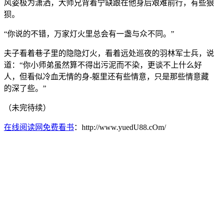
风姿极为潇洒，大师兄背着宁缺跟在他身后艰难前行，有些狼
狈。
“你说的不错，万家灯火里总会有一盏与众不同。”
夫子看着巷子里的隐隐灯火，看着远处巡夜的羽林军士兵，说
道：“你小师弟虽然算不得出污泥而不染，更谈不上什么好
人，但看似冷血无情的身-躯里还有些情意，只是那些情意藏
的深了些。”
（未完待续）
在线阅读网免费看书
：http://www.yuedU88.cOm/