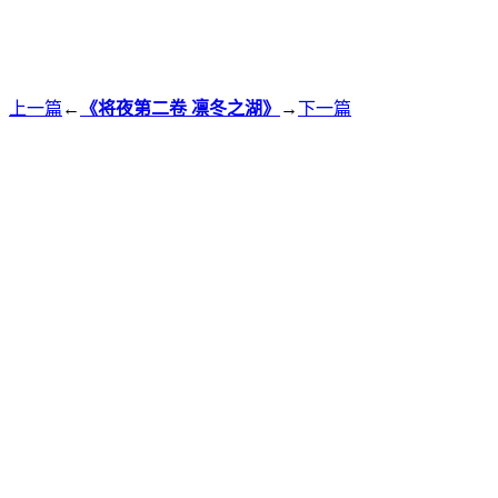
上一篇
←
《将夜第二卷 凛冬之湖》
→
下一篇