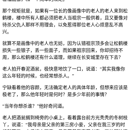
那个规矩就是，如果有一位长的像画像中的老人的老人来到松
鹤楼，楼中所有人都必须把老人当祖宗一般供着，且又要像对
待杀父仇人那样不用理会，以免惹得那位老人心烦意乱不高
兴。
就算不是画像中的老人也无妨，因为认错祖宗顶多会让松鹤楼
损失一些银子，丢一些面子，而如果祖宗回来，你却招待不
周，那么松鹤楼还有什么道理，继续在长安城里存在下去？
老人拍开春泥酒瓮，极快意地饮了一口，说道：“其实我像你
这么年轻的时候，也经常想杀人。”
宁缺看着他的容颜，无法确定老人的具体年龄，但想来应该是
极老了，那么他年轻时是何时？是多少年前的事情？
“当年你想杀谁？”他好奇问道。
老人把酒瓮搁到椅旁的小桌上，看着露台前方光秃秃的冬树枝
丫，说道：“我母亲是父亲的第三房小妾，父亲在我三岁的时