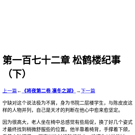
第一百七十二章 松鹤楼纪事
（下）
上一篇
←
《将夜第二卷 凛冬之湖》
→
下一篇
宁缺对这个说法极为不屑，身为书院二层楼学生，与陈皮皮这
样的人物并列，自己是天才的判断在他心中愈来愈坚定。
因为很高大，老人坐在椅中总感觉有些局促，换了好几个姿式
才最终找到稍微舒服些的位置。他半靠着椅背，手撑着下颌，