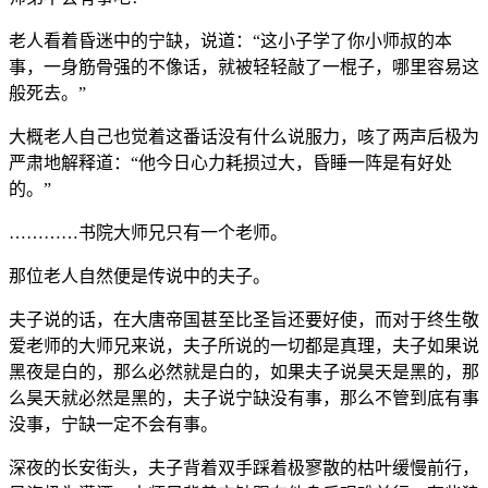
老人看着昏迷中的宁缺，说道：“这小子学了你小师叔的本
事，一身筋骨强的不像话，就被轻轻敲了一棍子，哪里容易这
般死去。”
大概老人自己也觉着这番话没有什么说服力，咳了两声后极为
严肃地解释道：“他今日心力耗损过大，昏睡一阵是有好处
的。”
…………书院大师兄只有一个老师。
那位老人自然便是传说中的夫子。
夫子说的话，在大唐帝国甚至比圣旨还要好使，而对于终生敬
爱老师的大师兄来说，夫子所说的一切都是真理，夫子如果说
黑夜是白的，那么必然就是白的，如果夫子说昊天是黑的，那
么昊天就必然是黑的，夫子说宁缺没有事，那么不管到底有事
没事，宁缺一定不会有事。
深夜的长安街头，夫子背着双手踩着极寥散的枯叶缓慢前行，