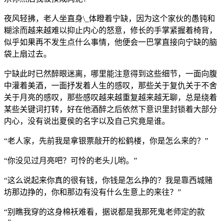
夜风轻拂，老人坐直身\_体瞪着宁缺，因为这个家伙的愚钝和
糊涂而越来越难以抑止内心的怒意，修长的手掌紧握着椅背，
似乎如果再不发生点什么事情，他便会一巴掌直接向宁缺的脑
袋上扇过去。
宁缺此时已然醉眼迷离，哪里能注意得到这些细节，一面向腹
中灌着美酒，一面抒发着人生的感叹，那些关于复仇关于不舍
关于月亮的感叹，那些感叹越来越重复越来越无聊，总是绕着
某些关键词打转，好在他酒醉之后依然下意识里封锁着大部分
内心，没有说出夏侯的名字以及自己究竟是谁。
“老人家，先前我是拿银票敲开的松鹤楼，你是怎么来的？”
“你没见过月亮吧？可怜的老头儿哟。”
“这么说起来你真的很有钱，你钱是怎么挣的？我是靠西城赌
坊那边挣的，你和那边有没有什么生意上的来往？”
“别瞧我穿的这身棉袄难看，据说都是我那死鬼老师定的款