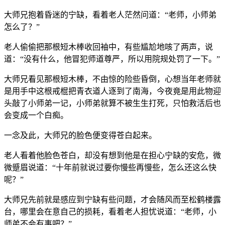
大师兄抱着昏迷的宁缺，看着老人茫然问道：“老师，小师弟
怎么了？”
老人偷偷把那根短木棒收回袖中，有些尴尬地咳了两声，说
道：“没有什么，他冒犯师道尊严，所以用院规处罚了一下。”
大师兄看见那根短木棒，不由惊的险些昏倒，心想当年老师就
是用手中这根戒棍把青衣道人逐到了南海，今夜竟是用此物迎
头敲了小师弟一记，小师弟就算不被生生打死，只怕救活后也
会变成一个白痴。
一念及此，大师兄的脸色便变得苍白起来。
老人看着他脸色苍白，却没有想到他是在担心宁缺的安危，微
微蹙眉说道：“十年前就说过要你慢些再慢些，怎么还这么快
呢？”
大师兄先前就是感应到宁缺有些问题，才会随风而至松鹤楼露
台，哪里会在意自己的损耗，看着老人担忧说道：“老师，小
师弟不会有事吧？”