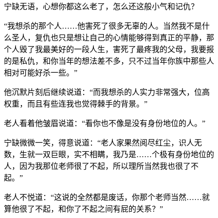
宁缺无语，心想你都这么老了，怎么还这般小气和记仇？
“我想杀的那个人……他害死了很多无辜的人。当然我不是什
么圣人，复仇也只是想让自己的心情能够得到真正的平静，那
个人毁了我最美好的一段人生，害死了最疼我的父母，我要报
的是私仇，和你当年的想法差不多，只不过当年你族中那些人
相对可能好杀一些。”
他沉默片刻后继续说道：“而我想杀的人实力非常强大，位高
权重，而且有些连我也觉得棘手的背景。”
老人看着他皱眉说道：“看你也不像是没有身份地位的人。”
宁缺微微一笑，得意说道：“老人家果然阅尽红尘，识人无
数，生就一双巨眼，实不相瞒，我乃是……个极有身份地位的
人，因为我那位老师很了不起，所以理所当然我也很了不
起。”
老人不悦道：“这说的全然都是废话，你那个老师当然……就
算他很了不起，和你了不起之间有屁的关系？”