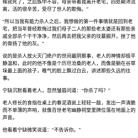
候就死了，之后族中不容，母亲带着我离开老宅，四处颠沛流
离，活的很辛苦，受尽了世人的欺侮。”
“所以当我有能力杀人之后，我想做的第一件事情就是回到老
宅，把当年曾经欺侮过我们母子二人的那些老太婆还有那些亲
戚全部杀个干干净净，然后再去把我父亲的坟墓掘开，挫了他
的骨扬了他的灰。”
说的是杀人放火灭门绝户的世间最阴狠事，老人的神情却极平
静温和，此时的他不像是个历尽沧桑的老人，而像是躺在谷草
垛最上面的孩子，稚气的脸上飘过白云，讲述那些久远的往
事。
宁缺沉默看着老人，忽然皱眉问道：“你杀了吗？”
老人修长的食指在桌上的春泥酒瓮上轻轻一敲，发出一声清脆
而不单薄的声响，就像百世老宅幽静祠堂里牌位落在地面上的
声音。
他看着宁缺微笑说道：“不告诉你。”