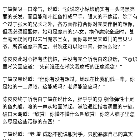
宁缺倒吸一口凉气，说道：“虽说这小姑娘确实有一头乌黑亮
丽的长发，而且能和叶红鱼打成平手，强大的不像话，除了有
个过于强大的兄长之外，各方面都符合你对完美伴侣的想像，
但我必须提醒你，她可是魔宗的少-女，换作魔宗全盛时，甚
至毫无疑问可以去当魔宗圣女，而你却是昊天道门的宝贝少
爷，所谓道魔不两立，书院还可以站中间，你怎么站？”
陈皮皮此时心神有些恍惚，并没有完全听明白这段话，下意识
里嘲笑回应道：“先前谁还在嘲笑我腐朽的正魔观念？”
宁缺叹息说道：“但你有没有想过，她现在比我们低一辈，你
是她的十二师叔，这能成吗？老师能答应吗？”
陈皮皮终于听明白宁缺在说什么，胖乎乎的身-躯像弹性十足
的鱼丸般，嗖的一声从地面弹起，满脸通红指着洞里的宁缺，
破口大骂道：“欣赏！你懂不懂什么叫欣赏！你这人脑子里怎
么尽是这些污秽的东西！”
宁缺说道：“老-羞-成怒不能说服对手，只能暴露自己的真实