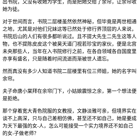
出书院，又没有收她为学生，而是把她交给了余帘，让余帘收
她为徒。
对于世间而言，书院二层楼虽然依然神秘，但毕竟是两世相通
之地，尤其是对他们兄妹这等已然处于修行界顶层的人来说，
书院后山的人们有很多都听说过。且不提大先生二先生这等人
物，也不提陈皮皮这个被昊天道门视若珍宝的家伙，便是北宫
未央那些人，当年在入书院修行之前，在各自领域各自国度里
亦享有盛名，只是随着时间流逝而渐被世人遗忘。
然而真没有多少人知道书院二层楼里有位三师姐，她的名字叫
余帘。
夫子命唐小棠拜在余帘门下，小姑娘震惊之余，第一个想法便
是拒绝。
那个穿着宽大青色院服的女教授，文静淡雅可亲，但境界实在
谈不上高深，只与自己差相仿佛，甚至还不如自己，她是要成
为天下最强的女-人，怎么可能接受一个实力境界还不如自己
的女-子做老师？