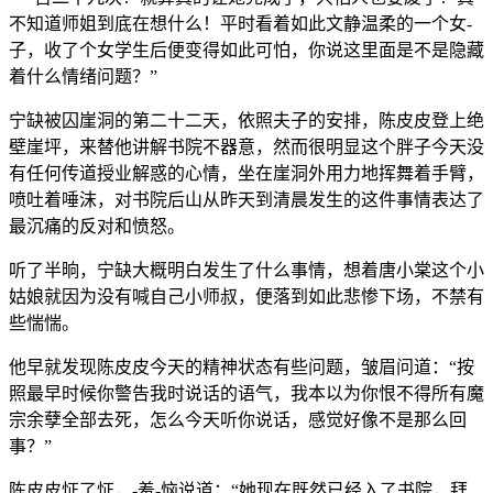
不知道师姐到底在想什么！平时看着如此文静温柔的一个女-
子，收了个女学生后便变得如此可怕，你说这里面是不是隐藏
着什么情绪问题？”
宁缺被囚崖洞的第二十二天，依照夫子的安排，陈皮皮登上绝
壁崖坪，来替他讲解书院不器意，然而很明显这个胖子今天没
有任何传道授业解惑的心情，坐在崖洞外用力地挥舞着手臂，
喷吐着唾沫，对书院后山从昨天到清晨发生的这件事情表达了
最沉痛的反对和愤怒。
听了半晌，宁缺大概明白发生了什么事情，想着唐小棠这个小
姑娘就因为没有喊自己小师叔，便落到如此悲惨下场，不禁有
些惴惴。
他早就发现陈皮皮今天的精神状态有些问题，皱眉问道：“按
照最早时候你警告我时说话的语气，我本以为你恨不得所有魔
宗余孽全部去死，怎么今天听你说话，感觉好像不是那么回
事？”
陈皮皮怔了怔，-羞-恼说道：“她现在既然已经入了书院，拜