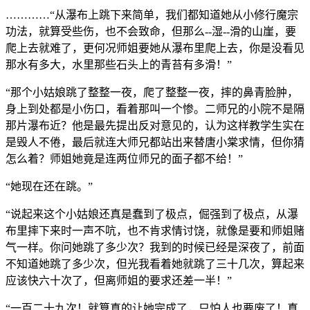
…………“从瀑布上跳下来简单，我们都知道她从小修行魔宗
功法，就算受些伤，也不会致命，但那么--湿--滑的山崖，要
爬上去就难了，更何况师姐要她从瀑布里爬上去，你是没看见
那水有多大，水里那些石头上的青苔有多滑！”
“那个小姑娘跳了整整一夜，爬了整整一夜，摔的鼻青脸肿，
身上到处都是小伤口，看着那叫一个惨。二师兄的小院不是隔
那片瀑布近？他是最先提出反对意见的，认为这样教学生实在
是毁人不倦，最后就连大师兄都站出来替唐小棠求情，但你猜
怎么着？师姐她竟是连两位师兄的面子都不给！”
“她现在还在跳。”
“说起来这个小姑娘还真是蠢到了极点，倔强到了极点，从瀑
布里摔下来时一声不吭，也不肯求情讨饶，就像是要和师姐赌
气一样。你问她跳了多少次？我到的时候已经是深夜了，前面
不知道她跳了多少次，但光我看着她就跳了三十几次，算起来
应该快六十次了，但离师姐的要求还差一半！”
“一百二十九次！就算真的让她完成了，只怕人也要废了！真