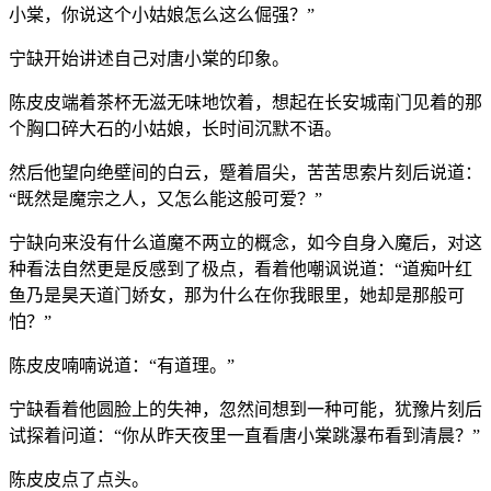
小棠，你说这个小姑娘怎么这么倔强？”
宁缺开始讲述自己对唐小棠的印象。
陈皮皮端着茶杯无滋无味地饮着，想起在长安城南门见着的那
个胸口碎大石的小姑娘，长时间沉默不语。
然后他望向绝壁间的白云，蹙着眉尖，苦苦思索片刻后说道：
“既然是魔宗之人，又怎么能这般可爱？”
宁缺向来没有什么道魔不两立的概念，如今自身入魔后，对这
种看法自然更是反感到了极点，看着他嘲讽说道：“道痴叶红
鱼乃是昊天道门娇女，那为什么在你我眼里，她却是那般可
怕？”
陈皮皮喃喃说道：“有道理。”
宁缺看着他圆脸上的失神，忽然间想到一种可能，犹豫片刻后
试探着问道：“你从昨天夜里一直看唐小棠跳瀑布看到清晨？”
陈皮皮点了点头。