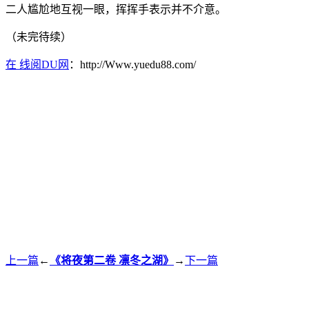
二人尴尬地互视一眼，挥挥手表示并不介意。
（未完待续）
在 线阅DU网
：http://Www.yuedu88.com/
上一篇
←
《将夜第二卷 凛冬之湖》
→
下一篇