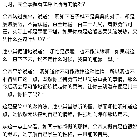
同时，完全掌握着崖坪上所有的情况？
余帘转过身来，说道：“明知下石子棋不是桑桑的对手，却是
屡败屡战，不肯认输，直至连输一百二十九局，看似勇气可
嘉，实际上却是愚蠢不堪，如果你总是这般容易头脑发热，又
凭什么胜过叶红鱼？”
唐小棠倔强地说道：“哪怕是愚蠢，也不能认输啊，如果就这
么一直下下去，说不定什么时候，我真的能赢一盘。”
余帘平静说道：“我知道你不可能改掉这种性情，所以我也不
准备纠正这一点，既然你坚持勇气是世间最重要的事情，那么
今后我会尽可能地锻炼稳定你的勇气，让你去跳瀑布便是其中
一点，你怕了吗？”
这是最简单的激将法，唐小棠当然听的懂，然而哪怕明知道这
点，她依然无法控制自己的情绪，倔强地向瀑布那边走去。
从这一点上来看，如同宁缺感慨的那样，余帘大概真是位很好
的老师，她了解自己学生的性格，并且能够善用。