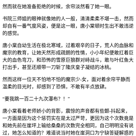
然而就在她准备拒绝的时候，余帘淡然看了她一眼。
书院三师姐的眼神就像她的人一般，清清柔柔不堪一击，然而
却自有一番气度风姿，便是这一眼，唐小棠顿时生出不敢违逆
的感觉。
唐小棠自幼生活在极北寒域，过着艰辛的日子，荒人的血脉和
魔宗的教育，让她天然形成疏朗的性情，小小年纪便敢扛着巨
大的血色弯刀，和恐怖的雪原巨狼群对峙战斗，敢与叶红鱼大
打出手，甚至还顺带一刀斩了隆庆皇子凝结的冰桃。
然而这样一位天不怕地不怕的魔宗少-女，面对着余帘平静而
温柔的目光时，却感到了恐惧，不敢有半点放肆。
“要我跳一百二十九次瀑布？！”
唐小棠看着老师娇小的背影，震惊的声音都有些颤-抖起来，
一方面是因为这个惩罚实在是太过严苛，更因为这个次数竟是
和她先前在崖坪上输给桑桑的次数完全相同，自己明明没有说
过，她怎么知道的？难道说当时她在崖洞口为宁缺答疑解惑的