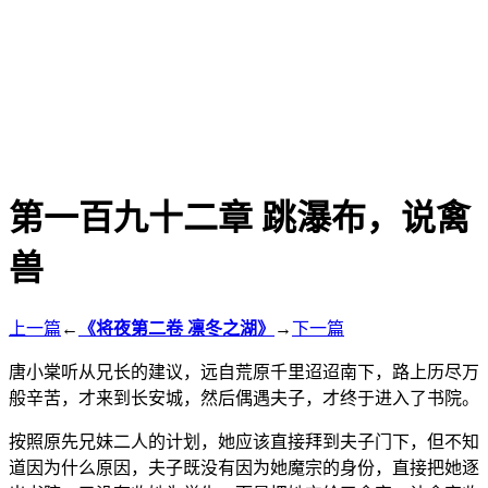
第一百九十二章 跳瀑布，说禽
兽
上一篇
←
《将夜第二卷 凛冬之湖》
→
下一篇
唐小棠听从兄长的建议，远自荒原千里迢迢南下，路上历尽万
般辛苦，才来到长安城，然后偶遇夫子，才终于进入了书院。
按照原先兄妹二人的计划，她应该直接拜到夫子门下，但不知
道因为什么原因，夫子既没有因为她魔宗的身份，直接把她逐